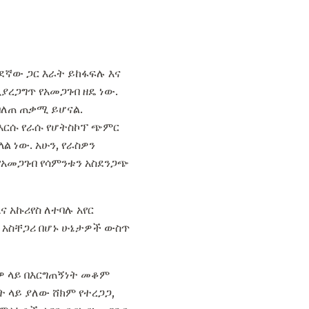
ደኛው ጋር እራት ይከፋፍሉ እና
ረጋግጥ የአመጋገብ ዘዴ ነው.
በለጠ ጠቃሚ ይሆናል.
የእርሱ የራሱ የሆትስኮፕ ጭምር
 ነው. አሁን, የራስዎን
የአመጋገብ የሳምንቱን አስደንጋጭ
 አኩሪየስ ለተባሉ አየር
ም አስቸጋሪ በሆኑ ሁኔታዎች ውስጥ
ርዎ ላይ በእርግጠኝነት መቆም
 ላይ ያለው ሸክም የተረጋጋ,