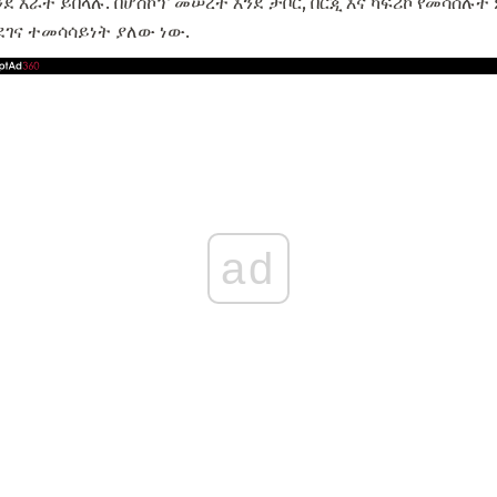
ንደ እራት ይበላሉ. በሆስኮፕ መሠረት እንደ ታቦር, ቨርጂ እና ካፍሪኮ የመሳሰሉት
ደገና ተመሳሳይነት ያለው ነው.
ad