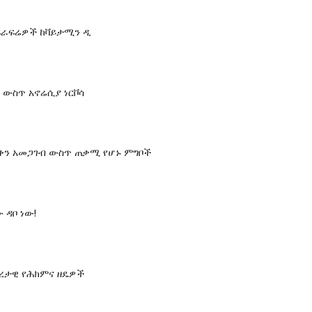
ፍራፍሬዎች ከቫይታሚን ዲ
 ውስጥ አኖሬሲያ ነርቮሳ
የቀን አመጋገብ ውስጥ ጠቃሚ የሆኑ ምግቦች
 ዳቦ ነው!
ረታዊ የሕክምና ዘዴዎች