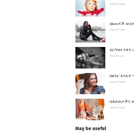
የሴቶች ውበት
በዘመዶች ውስጥ
የሴቶች ፋሽን
እርግዝና የቀን 
የሴቶች ጤና
በፀጉር እንዴት
የሴቶች ውበት
በሕይወታችን ውስ
የሴቶች ፋሽን
May be useful