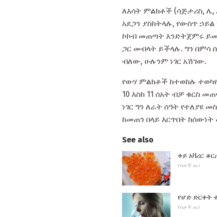
ለእሳት ምልክቶች (ሳጅታሪስ, ሌ,
አደጋን ያስከትላሉ, የውስጥ ኃይል
ኮኮብ መጠጣት እንድትጀምሩ ይመክራ
ጋር መብላት ይችላሉ. ግን በምሳ 
ብለው, ሁሉንም ነገር አሽገው.
የውሃ ምልክቶች ከተወከሉ ተወካዮ
10 እስከ 11 ሰአት ብቻ ቁርስ 
ነገር ግን ለራት ሰዓት የተለያዩ 
ከመጠን በላይ እርጥበት ከሰውነት 
See also
ቀይ አቫሪር ቆ
የሴቶች ጤና
የሆድ ድርቀት 
የሴቶች ጤና