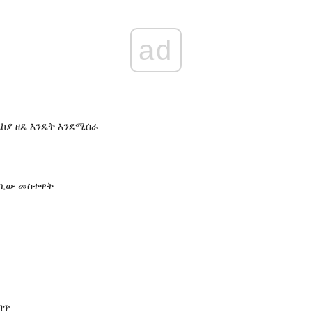
ad
ላከያ ዘዴ እንዴት እንደሚሰራ
ካባቢው መስተዋት
ብጥ