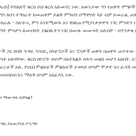
 አሪስ) ትክክለኛ ቁርስ ይህ ቁርስ አለመኖር ነው. እውነታው ግን የጠዋት ምግ
 ግን ለበጎ ተግባራት ከመጠቀም ይልቅ ምግብን በማዋሃድ ላይ ብቻ ይመራል. ጠዋ
ሉ - በአጭሩ, ምን እንደሚወዱ እና የበለጠ የሚያነቃቃዎት ነገር ምንድን ነው
ሰዓት ምሳዎን ለመብላት ያልበሉትን ነገር በሙሉ መሙላት አለብዎ - በጥንቃቄ ይበ
ች ጋር ከባድ ጉዳይ. ካንሰር, ስካይፒሶች እና ፒሳዎች ጠዋት በጠዋት ጠጥተው
መጠጣት አለባቸው. ቁርስ በዮሮት ወይም በአትክልት ሰላጣ መልክ መሆን አለበት. 
መስፈርቶች አሉ. የነዚህ ምልክቶች ምልክቶች ተወካይ በጣም ሞቃት እና ፈሳሽ 
መሰብሰብ እና ማለቅ በጣም አስፈላጊ ነው.
ርጦ ማውጣት ይቻላል?
ተገቢ የአመጋገብ ሥርዓት