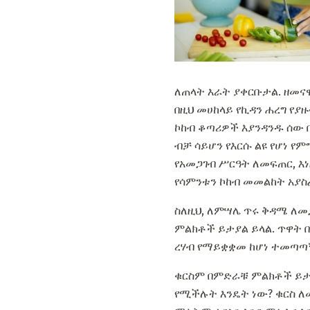
ለጠላት እራት ያቀርቡታል. ዘመና
በዚህ መሀከላይ የኪዳን ሐረግ የያ
ኮከብ ቆጣሪዎች እያንዳንዱ ሰው 
ብቻ ሳይሆን የእርሱ ልዩ የሆነ የ
የአመጋገብ ሥርዓት ለመፍጠር, እ
የሳምንቱን ኮከብ መመልከት አያ
ስለዚህ, ለምሣሌ ጥሩ ቅዳሜ ለመጋ
ምልክቶች ይታያል ይላል. ጥዋት በ
ረሃብ የማይቋቋመ ከሆነ ተመጣጣ
ቁርስም በምድራቹ ምልክቶች ይታያል
የሚችሉት እንዴት ነው? ቁርስ ለመ