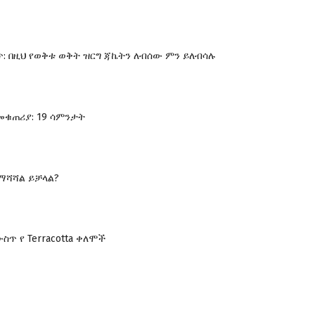
: በዚህ የወቅቱ ወቅት ዝርግ ጃኬትን ለብሰው ምን ይለብሳሉ
መቁጠሪያ: 19 ሳምንታት
 ማሻሻል ይቻላል?
ጥ የ Terracotta ቀለሞች