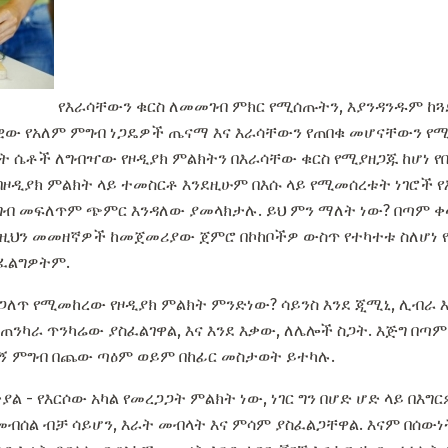
የእራሳቸውን ቁርስ ለመመገብ ምክር የሚሰጡትን, እያንዳንዱም ከጓ
ዊው የአለም ምግብ ነጋዴዎች ጤናማ እና እራሳቸውን የጠበቁ መሆናቸውን የሚያ
ዙት ሴቶች ለግብዣው የዞዲያክ ምልክትን በእራሳቸው ቁርስ የሚያዘጋጁ ከሆነ የ
በዞዲያክ ምልክት ላይ ተመስርቶ እንደዚሁም በእሱ ላይ የሚመሰረቱት ነገሮች 
ምግብ መፍለጥም ጭምር እንዳለው ያመላክታሉ. ይህ ምን ማለት ነው? በጣም ቀላል
ነዚህን መመዘኛዎች ከመጀመሪያው ጀምሮ በኮከቦችዎ ውስጥ የተካተቱ ስለሆነ 
ስፈልግዎትም.
ለጥ የሚመከረው የዞዲያክ ምልክት ምንድነው? ሳይንስ እንደ ጂሚኒ, ሊብራ እና
ጠንካራ ጥንካሬው ያስፈልገዋል, እና እንደ እቃው, ለሌሎች ስጋት. እጅግ በጣ
ኝ ምግብ በጨው ጣዕም ወይም በከፊር መስታወት ይተካሉ.
 - የእርሶው አካል የመረጋጋት ምልክት ነው, ነገር ግን በሆድ ሆድ ላይ በእግ
ብሰል ብቻ ሳይሆን, እራት መብላት እና ምሳም ያስፈልጋቸዋል. እናም በሰውነት