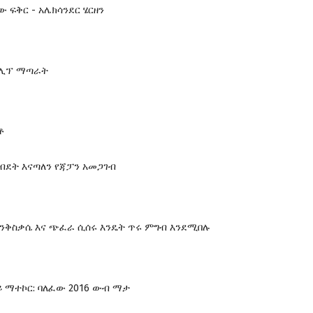
 ፍቅር - አሌክሳንደር ሄርዘን
ቱሊፕ ማጣራት
ቶ
ብደት እናጣለን የጃፓን አመጋገብ
እንቅስቃሴ እና ጭፈራ ሲሰሩ እንዴት ጥሩ ምግብ እንደሚበሉ
 ማተኮር: ባለፈው 2016 ውብ ማታ