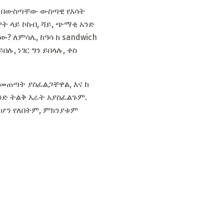
ቦች በውስጣቸው ውስጣዊ የእሳት
ት ላይ ኮከብ, ሻይ, ጭማቂ አንድ
? ለምሳሌ, ከዓሳ ከ sandwich
ሉ, ነገር ግን ይበላሉ, ቀስ
 መጠጣት ያስፈልጋቸዋል, እና ከ
አንድ ትልቅ እራት አያስፈልጉም.
መሆን የለበትም, ምክንያቱም