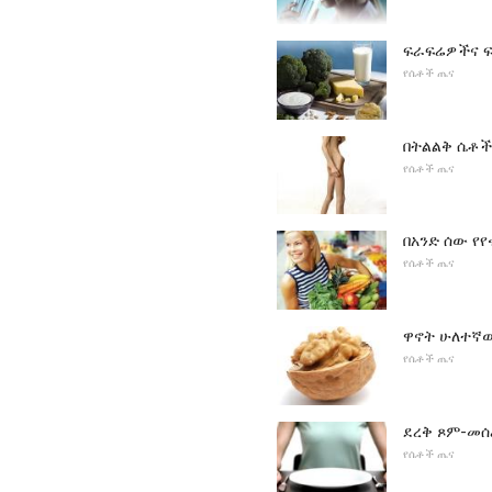
ፍራፍሬዎችና 
የሴቶች ጤና
በትልልቅ ሴቶች
የሴቶች ጤና
በአንድ ሰው የ
የሴቶች ጤና
ዋኖት ሁለተኛው
የሴቶች ጤና
ደረቅ ጾም-መሰ
የሴቶች ጤና