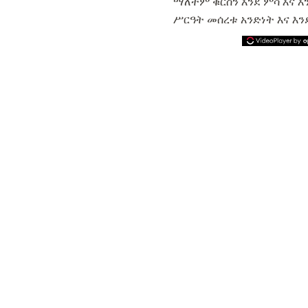
ማለትም ቁርስን እንደ ምሳ እና እ
ሥርዓት መሰረቱ አንድነት እና እን