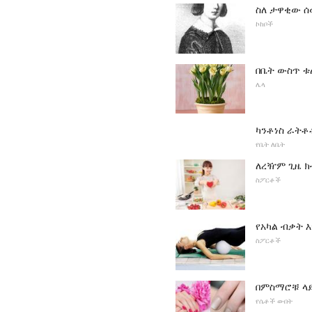
ስለ ታዋቂው ሰው
ኮከቦች
በቤት ውስጥ 
ሌላ
ካንቶነስ ራትቶ
የቤት ለቤት
ለረዥም ጊዜ ክ
ስፖርቶች
የአካል ብቃት 
ስፖርቶች
በምስማሮቹ ላይ
የሴቶች ውበት