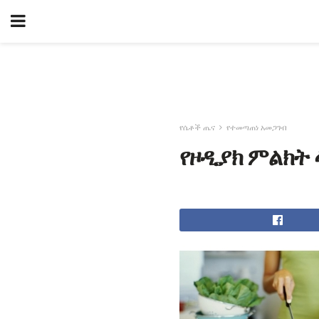
የሴቶች ጤና
የተመጣጠነ አመጋገብ
የዞዲያክ ምልክት 