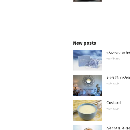
New posts
የእርግዝና መከ
የሴቶች ጤና
ፉንግ ሹ: በአ
የቤት ለቤት
Custard
የቤት ለቤት
ለቅዝቃዜ ቅብ