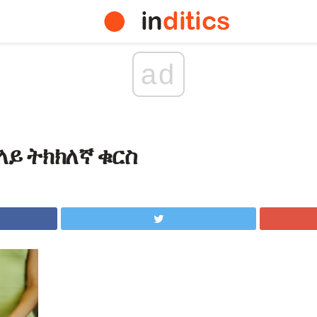
ad
ላይ ትክክለኛ ቁርስ