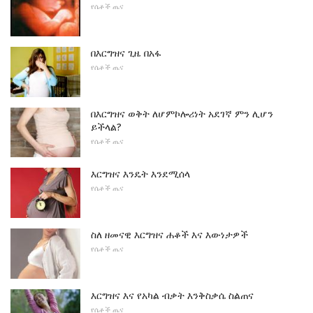
የሴቶች ጤና
በእርግዝና ጊዜ በአፋ
የሴቶች ጤና
በእርግዝና ወቅት ለሆምኮሎሪነት አደገኛ ምን ሊሆን
ይችላል?
የሴቶች ጤና
እርግዝና እንዴት እንደሚሰላ
የሴቶች ጤና
ስለ ዘመናዊ እርግዝና ሐቆች እና እውነታዎች
የሴቶች ጤና
እርግዝና እና የአካል ብቃት እንቅስቃሴ ስልጠና
የሴቶች ጤና