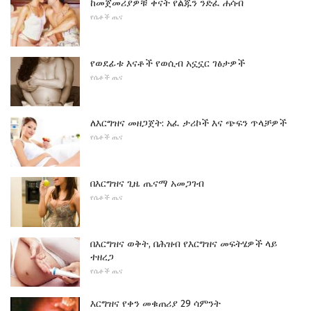
ከመጀመሪያዎቹ ቀናት የልጁን ንድፈ ሐሳብ
የሴቶች ጤና
የወደፊቱ እናቶች የወሲብ አኗኗር ገፅታዎች
የሴቶች ጤና
ለእርግዝና መዘጋጀት: አፈ ታሪኮች እና ጭፍን ጥላቻዎች
የሴቶች ጤና
በእርግዝና ጊዜ ጤናማ አመጋገብ
የሴቶች ጤና
በእርግዝና ወቅት, በሕዝብ የእርግዝና መፍትሄዎች ላይ
ተዘረጋ
የሴቶች ጤና
እርግዝና የቀን መቁጠሪያ 29 ሳምንት