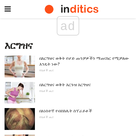
ad
እርግዝና
በእርግዝና ወቅት የሆድ ጡንቻዎችን ማጠናከር የሚቻለው
እንዴት ነው?
የሴቶች ጤና
በእርግዝና ወቅት እርጉዝ እርግዝና
የሴቶች ጤና
በአነስተኛ የብስክሌት ስፕራይቶች
የሴቶች ጤና