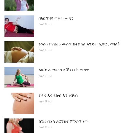
በእርግዝና ወቅት መዳን
የሴቶች ጤና
ፅንሱ በማህፀን ውስጥ በትክክል እንዴት ሊኖር ይገባል?
የሴቶች ጤና
ለቤት እርጉዝ ሴቶች በቤት ውስጥ
የሴቶች ጤና
የቆዳ እና የልብ እንክብካቤ
የሴቶች ጤና
ከግዜ በኋላ እርግዝና ምንድን ነው
የሴቶች ጤና