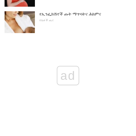
የኢንፌክሽኖች ጡት ማጥባትና ሕክምና
የሴቶች ጤና
ad