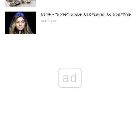
አንገት - "አንገት": እንዴት እንደሚለብሱ እና እንደሚስቡ
የሴቶች ፋሽን
ad