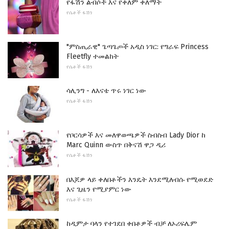
የፋሽን ልብሶች እና የቀለም ቀለማት
የሴቶች ፋሽን
"ምስጢራዊ" ጌጣጌጦች አዲስ ነገር: የግራፍ Princess
Fleetfly ተመልከት
የሴቶች ፋሽን
ሳሊንግ - ለእናቴ ጥሩ ነገር ነው
የሴቶች ፋሽን
የቦርሳዎች እና መለዋወጫዎች ስብስብ Lady Dior ከ
Marc Quinn ውስጥ በቅናሽ ዋጋ ዲሪ
የሴቶች ፋሽን
በእጆዎ ላይ ቀለበቶችን እንዴት እንደሚለብሱ የሚወደድ
እና ጊዜን የሚያምር ነው
የሴቶች ፋሽን
ከዲምታ ባላን የተገደበ ቀበቶዎች ብቻ ለኦሪፍሌም