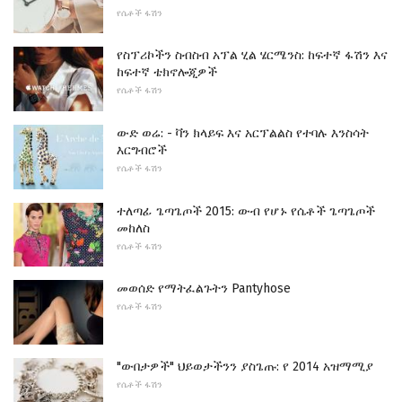
የሴቶች ፋሽን
የስፕሪኮችን ስብስብ አፕል ሂል ሄርሜንስ: ከፍተኛ ፋሽን እና
ከፍተኛ ቴክኖሎጂዎች
የሴቶች ፋሽን
ውድ ወሬ: - ቫን ክላይፍ እና አርፕልልስ የተባሉ እንስሳት
እርግብሮች
የሴቶች ፋሽን
ተለጣፊ ጌጣጌጦች 2015: ውብ የሆኑ የሴቶች ጌጣጌጦች
መከለስ
የሴቶች ፋሽን
መወሰድ የማትፈልጉትን Pantyhose
የሴቶች ፋሽን
"ውበታዎች" ህይወታችንን ያስጌጡ: የ 2014 አዝማሚያ
የሴቶች ፋሽን