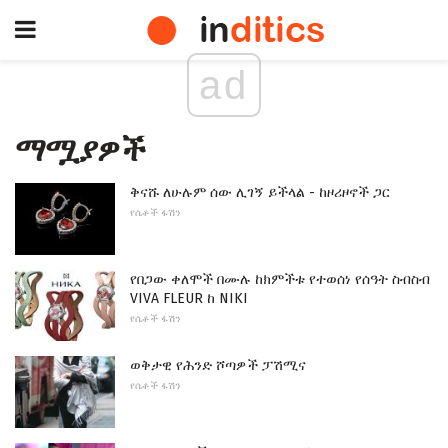
ad
ማሟያዎች
ቅናሹ ለሁሉም ሰው ሊገኝ ይችላል - ከዞሪዞኖች ጋር
የሴቶች ፋሽን
የበጋው ቀለሞች በሙሉ ከክምችቱ የተወሰነ የሰዓት ስብስብ
VIVA FLEUR ከ NIKI
የሴቶች ፋሽን
ወቅታዊ የሕንድ ሾጣዎች ፓሽሚና
የሴቶች ፋሽን