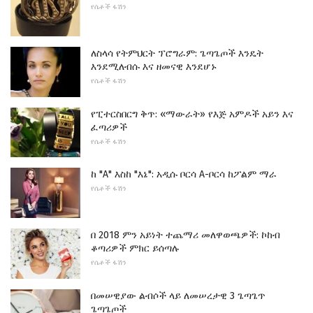
የሴቶች ፋሽን
ለስላሳ የትምህርት ፕሮግራም: ጌጣጌጦች እንዴት
እንደሚለብሱ እና ዘመናዊ እንደሆኑ
የሴቶች ፋሽን
የፒተርስበርግ ቅጥ: «ማውራት» የእጅ አምዶች አይን እና
ፈጣሪዎች
የሴቶች ፋሽን
ከ "A" እስከ "እኔ": አዲሱ ቦርሳ A-ቦርሳ ከፖልም ማራ
የሴቶች ፋሽን
በ 2018 ምን አይነት ተጨማሪ መለዋወጫዎች: ኮከብ
ቆጣሪዎች ምክር ይሰጣሉ
የሴቶች ፋሽን
በመሠዊያው ልብሶች ላይ ለመሠረታዊ 3 ጌጣጌጥ
ጌጣጌጦች