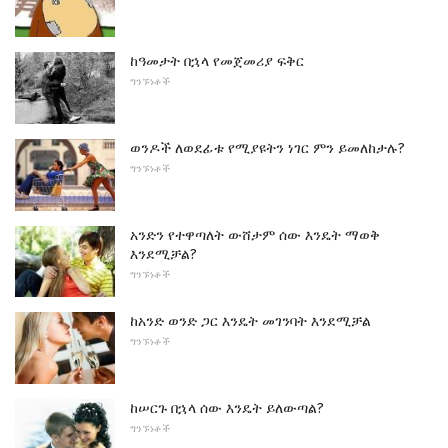
ከዓመታት በኋላ የመጀመሪያ ፍቅር
ግንኙነቶች
ወንዶች ለወደፊቱ የሚያዩትን ነገር ምን ይመለከታሉ?
ግንኙነቶች
አንድን የተዋጣለት ውሸታም ሰው እንዴት ማወቅ
እንደሚቻል?
ግንኙነቶች
ከአንድ ወንድ ጋር እንዴት መገንባት እንደሚቻል
ግንኙነቶች
ከሠርጉ በኋላ ሰው እንዴት ይለውጣል?
ግንኙነቶች