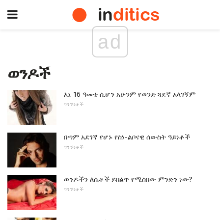
ad
ወንዶች
እኔ 16 ዓመቴ ሲሆን አሁንም የወንድ ጓደኛ አላገኝም
ግንኙነቶች
በጣም አደገኛ የሆኑ የስነ-ልቦናዊ ሰውስት ዓይነቶች
ግንኙነቶች
ወንዶችን ለሴቶች ይበልጥ የሚስበው ምንድን ነው?
ግንኙነቶች