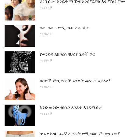
ያገባ ሰው: እንዴት ማሸነፍ እንደሚቻል እና ማለፋቸው
ግንኙነቶች
ሰው ሰውን የሚያሳብ ሽቶ ሽታ
ግንኙነቶች
የወንድና አክዓሪስ ባህሪ ከሴቶች ጋር
ግንኙነቶች
ለሰዎች ምስጋናዎች-እንዴት መናገር ይቻላል?
ግንኙነቶች
አንድ ወንድ-ዘይቤን እንዴት እንደሚይዝ
ግንኙነቶች
ጥሩ የትዳር ጓደኛ ሊኖራት የሚገባው ምንድን ነው?