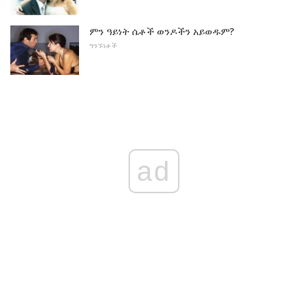
ምን ዓይነት ሴቶች ወንዶችን አይወዱም?
ግንኙነቶች
ad