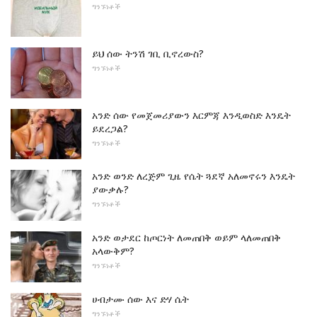
ግንኙነቶች
ይህ ሰው ትንሽ ገቢ ቢኖረውስ?
ግንኙነቶች
አንድ ሰው የመጀመሪያውን እርምጃ እንዲወስድ እንዴት
ይደረጋል?
ግንኙነቶች
አንድ ወንድ ለረጅም ጊዜ የሴት ጓደኛ አለመኖሩን እንዴት
ያውቃሉ?
ግንኙነቶች
አንድ ወታደር ከጦርነት ለመጠበቅ ወይም ላለመጠበቅ
አላውቅም?
ግንኙነቶች
ሀብታሙ ሰው እና ድሃ ሴት
ግንኙነቶች