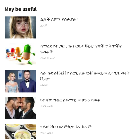
May be useful
ልጆች ለምን ያሰቃያሉ?
ልጆች
ከማዕድናት ጋር ያሉ በርካታ ቫቲቲማኖች ጥቅሞችና
ጉዳቶች
የሴቶች ጤና
ላራ ኩድራቬቴቬና ሰርጊ አልዛርቭ ለመጀመሪያ ጊዜ ዱነት,
ቪዲዮ
ኮከቦች
ጓደኛዎ ግብረ ሰዶማዊ መሆኑን ካወቁ
ግንኙነቶች
የዶሮ ሾርባ በእምኪጥ እና ክሬም
የቤት ለቤት