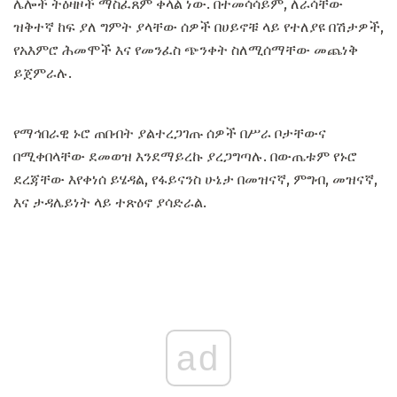
ሌሎች ትዕዛዞች ማስፈጸም ቀላል ነው. በተመሳሳይም, ለራሳቸው
ዝቅተኛ ከፍ ያለ ግምት ያላቸው ሰዎች በሀይኖቹ ላይ የተለያዩ በሽታዎች,
የአእምሮ ሕመሞች እና የመንፈስ ጭንቀት ስለሚሰማቸው መጨነቅ
ይጀምራሉ.
የማኅበራዊ ኑሮ ጠበብት ያልተረጋገጡ ሰዎች በሥራ ቦታቸውና
በሚቀበላቸው ደመወዝ እንደማይረኩ ያረጋግጣሉ. በውጤቱም የኑሮ
ደረጃቸው እየቀነሰ ይሄዳል, የፋይናንስ ሁኔታ በመዝናኛ, ምግብ, መዝናኛ,
እና ታዳሌይነት ላይ ተጽዕኖ ያሳድራል.
ad