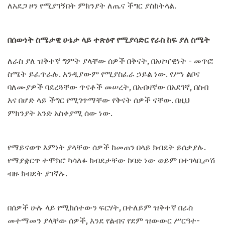
ለአደጋ ዞን የሚያገኝበት ምክንያት ለጤና ችግር ያስከትላል.
በሰውነት ስሜታዊ ሁኔታ ላይ ተጽዕኖ የሚያሳድር የራስ ከፍ ያለ ስሜት
ለራስ ያለ ዝቅተኛ ግምት ያላቸው ሰዎች በቅናት, በአዛዣዊነት - መጥፎ
ስሜት ይፈጥራሉ. እንዲያውም የሚያስፈራ ኃይል ነው. የሥነ ልቦና
ባለሙያዎች ባደረጓቸው ጥናቶች መሠረት, በአብዛኛው በአደገኛ, በስብ
እና በሆድ ላይ ችግር የሚገጥማቸው የቅናት ሰዎች ናቸው. በዚህ
ምክንያት አንድ አስቀያሚ ሰው ነው.
የማይናወጥ እምነት ያላቸው ሰዎች ከመጠን በላይ ክብደት ይሰቃያሉ.
የማያቋርጥ ተሞክሮ ካሳለፉ ክብደታቸው ከባድ ነው ወይም በተገላቢጦሽ
ብዙ ክብደት ያገኛሉ.
በሰዎች ሁሉ ላይ የሚከሰተውን ፍርሃት, በተለይም ዝቅተኛ በራስ
መተማመን ያላቸው ሰዎች, እንደ የልብና የደም ዝውውር ሥርዓተ-