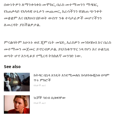
ሰውነትዎን ለማንቀሳቀስ መሞከር, በራስ መተማመንን ማዳበር,
የአጠቃላይ የአካላዊ ሁኔታን መጨመር, እራሳችንን የበለጠ ጭንቀት
መቋቋም እና በህዝብ ህይወት ውስጥ ንቁ ተሳታፊዎች መሆናችንን
ለመረዳት ያስችልዎታል.
ምናልባትም አሁኑኑ ወደ ጂም ቤት መሄድ, እራስዎን መንከባከብ እና በራስ
መተማመን መጀመር ይኖርብዎታል. ይህ ከቁጥጥር ነጻ የሆነ እና ሁልጊዜ
ወጣት ሆኖ እንዲቆይ የሚረዳ ትክክለኛ መንገድ ነው.
See also
ከትዳር በኋላ እንዴት እንደሚመለስ: ከሳይኮሎጂስቱ በጣም
ጥሩ ምክሮች
የሴቶች ጤና
ነርቮች ገደብ ሲበዛባቸው
የሴቶች ጤና