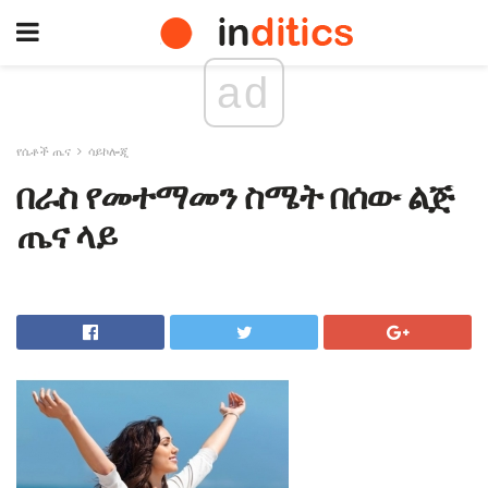
ad
የሴቶች ጤና
ሳይኮሎጂ
በራስ የመተማመን ስሜት በሰው ልጅ
ጤና ላይ