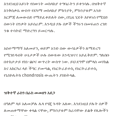
እንደነዚህ አይነት የሰውነት መከላከያ ተግባራትን ይቀንሳሉ. በዝቅተኛ
እንቅስቃሴ ውስጥ የደካማ መከላከያ ምክንያት, ምክንያቱም አንድ
እርምጃ ለመውሰድ የማይፈቀድለት ሰው, በጊዜ ሂደት እየቀነሰ የሚሄድ
ሰውነት በንቃት አይሰራም. እንዲህ ያሉ ሰዎች ችግሩን በመፍጠን ረገድ
ንቁ ተሳትፎ ማድረግን ይመርጣሉ.
አስተማማኝ አለመሆን, ወይም አንድ ሰው ውሳኔዎችን ለማድረግ
የሚገደዱበት ሁኔታዎች ሁሉ ሰውዬው እንዲዝናና አይፈቅድም. ግለሰቡ
በተከታታይ የስነ-ልቦና ውጥረት ውስጥ ነው. ይህ ደግሞ በምላስ መሃከል
እና አከርካሪ ላይ ችግር ያመጣል, የአርትራይተስ, የአርትራይተስ,
የኒስኮሌትክ chondrosis ውጤትን ያስከትላል.
ዝቅተኛ ራስን በራስ መመዘን አደጋ
በዓለም ላይ አለመቻሉ ሌላ የጎጂ ጉዳት አለው. እንደነዚህ ያሉት ሰዎች
ለመጠቀማቸው ቀላል ናቸው, ምክንያቱም ከራሳቸው ይልቅ የሌሎችን