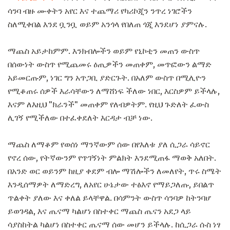
ሳንባ ብዙ ሙቀትን አየር እና ተጨማሪ የካሪኮጂን ንጥረ ነገሮችን
ስለሚቀበል እንደ ቧንቧ ወይም አንጎላ የበለጠ ጎጂ እንደሆነ ያምናሉ.
ማጨስ አይታከምም. እንክብሎችን ወይም የኒኮቲን መጠን ውስጥ
በሰውነት ውስጥ የሚጨመሩ ዕጢዎችን መጠቀም, መጥፎውን ልማድ
አይመርጡም, ነገር ግን አጥጋቢ ያድርጉት. በአለም ውስጥ በሚሊዮን
የሚቆጠሩ ሰዎች እራሳቸውን ለማሸነፍ ችለው ነበር, እርስዎም ይችላሉ,
እናም ለእዚህ "ክራንች" መጠቀም የለብዎትም. የዚህ ጉድለት ፈውስ
ሊገኝ የሚችለው በተፈቀደለት እርዳታ ብቻ ነው.
ማጨስ ለማቆም የወሰነ ማንኛውም ሰው በየእለቱ ያለ ሲጋራ ሳይኖር
የኖረ ሰው, የትኛውንም የጥገኝነት ምልክት እንደሚጠፋ ማወቅ አለበት.
በአንድ ወር ወይንም ከዚያ ቀደም ብሎ ማሽሎችን ለመለየት, ጥሩ ስሜት
እንዲሰማዎት ለማድረግ, ለአየር ሁኔታው ​​ተፅእኖ የማይጋለጡ, ይበልጥ
ጥልቀት ያለው እና ቀለል ይላቸዋል. በሳምንት ውስጥ ሳንባዎ ከትንባሆ
ይወገዳል, እና ጤናማ ካልሆነ በስተቀር ማጨስ ጤናን አደጋ ላይ
ሳያስከትል ካልሆነ በስተቀር ጤናማ ሰው መሆን ይችላሉ. ከሲጋራ ሱስ ነፃ