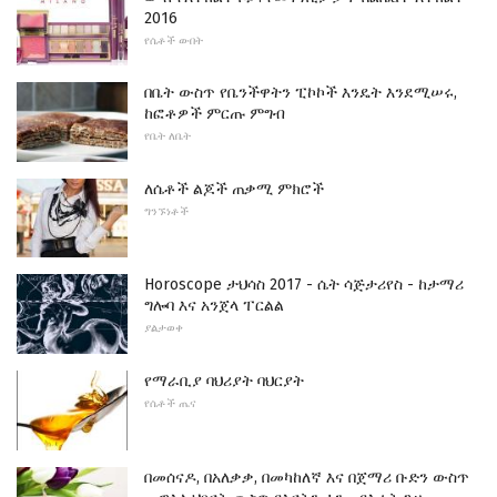
2016
የሴቶች ውበት
በቤት ውስጥ የቤንችዋትን ፒኮኮች እንዴት እንደሚሠሩ,
ከፎቶዎች ምርጡ ምግብ
የቤት ለቤት
ለሴቶች ልጆች ጠቃሚ ምክሮች
ግንኙነቶች
Horoscope ታህሳስ 2017 - ሴት ሳጅታሪየስ - ከታማሪ
ግሎባ እና አንጀላ ፐርልል
ያልታወቀ
የማራቢያ ባህሪያት ባህርያት
የሴቶች ጤና
በመሰናዶ, በአለቃቃ, በመካከለኛ እና በጀማሪ ቡድን ውስጥ