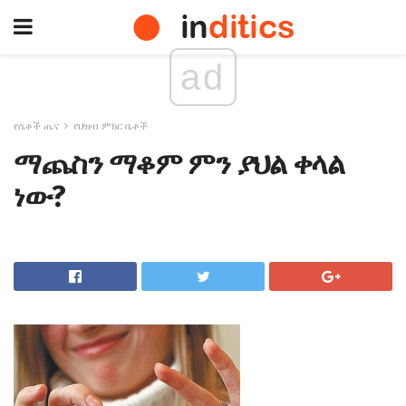
ad
የሴቶች ጤና
የህዝብ ምክር ቤቶች
ማጨስን ማቆም ምን ያህል ቀላል
ነው?