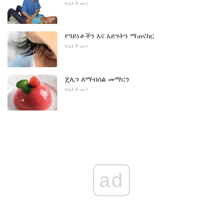
የሴቶች ጤና
የዓይነቶችን እና እድገትን ማጠናከር
የሴቶች ጤና
ጄሊን ለማብሰል መማርን
የሴቶች ጤና
ad