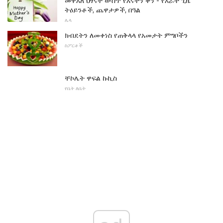
መዋእለ ህፃናት ውስጥ የእናትን ቀን - የእራት ጊዜ
ትዕይንቶች, ጨዋታዎች, በዓል
ሌላ
ክብደትን ለመቀነስ የጠቅላላ የአመታት ምግቦችን
ስፖርቶች
ቸኮሌት ዋፍል ኩኪስ
የቤት ለቤት