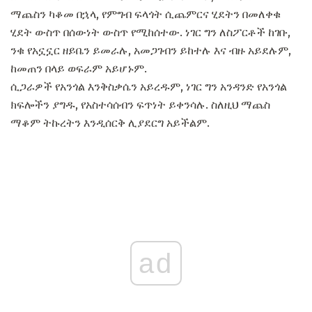
ማጨስን ካቆመ በኋላ, የምግብ ፍላጎት ሲጨምርና ሂደትን በመለቀቁ
ሂደት ውስጥ በሰውነት ውስጥ የሚከሰተው. ነገር ግን ለስፖርቶች ከገቡ,
ንቁ የአኗኗር ዘይቤን ይመራሉ, አመጋገብን ይከተሉ እና ብዙ አይደሉም,
ከመጠን በላይ ወፍራም አይሆኑም.
ሲጋራዎች የአንጎል እንቅስቃሴን አይረዱም, ነገር ግን አንዳንድ የአንጎል
ክፍሎችን ያግዱ, የአስተሳሰብን ፍጥነት ይቀንሳሉ. ስለዚህ ማጨስ
ማቆም ትኩረትን እንዲሰርቅ ሊያደርግ አይችልም.
ad