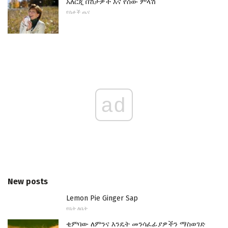
አለርጂ በሽታዎች እና የሰው ምላሽ
የሴቶች ጤና
ad
New posts
Lemon Pie Ginger Sap
የቤት ለቤት
ቂምባው ለምንና እንዴት መንሳፈፊያዎችን ማስወገድ