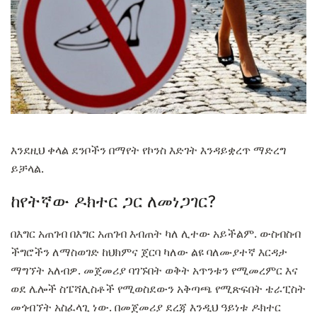
እንደዚህ ቀላል ደንቦችን በማየት የኮንስ እድገት እንዳይቋረጥ ማድረግ
ይቻላል.
ከየትኛው ዶክተር ጋር ለመነጋገር?
በእግር አጠገብ በእግር አጠገብ እብጠት ካለ ሊተው አይችልም. ውስብስብ
ችግሮችን ለማስወገድ ከህክምና ጀርባ ካለው ልዩ ባለሙያተኛ እርዳታ
ማግኘት አለብዎ. መጀመሪያ ባገኙበት ወቅት አጥንቱን የሚመረምር እና
ወደ ሌሎች ስፔሻሊስቶች የሚወስደውን አቅጣጫ የሚጽፍበት ቴራፒስት
መጎብኘት አስፈላጊ ነው. በመጀመሪያ ደረጃ እንዲህ ዓይነቱ ዶክተር