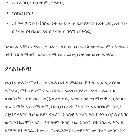
ኤንዶክሲን ሲስተም ፓዶለስ;
የስኳር በሽታ
ኦስቲዮፓሮሲስ (በሰውነት ውስጥ ከካልሲየም እጥረት ጋር, አጥንት
በቀላሉ የተበጠለ እና በቀላሉ ሊበላሽ ይችላል).
በአውራ እጆቹ አቅራቢያ በእግር ላይ የፀጉር ቁስል መንስኤ ምን እንደሆነ
በትክክል ለማወቅ, ውጤታማ የሆነ መድኃኒት መስጠት ይችላሉ.
ምልክቶቹ
የዚህ ጉድለት ምልክቶች የሌላ በሽታ ምልክቶች ካሉ ግራ ሊገባቸው
ይችላል, ምክንያቱም እግር በእግር አጠገብ ያለው እግር በእውነቱ
ለመለየት ቀላል ነው. መጀመሪያ ላይ, አንድ ሰው ጫማዎችን ሲለብስ
ጥሩ ስሜት አይሰማውም, ከእዚህ በፊት ችግሮች አይከሰቱም. ከዚያ
ረጅም የእግር ጉዞ ወይም ኃይለኛ አካላዊ እንቅስቃሴ ከተነሳ በኋላ በእግር
ውስጥ ህመሞች አሉ. ቀጥሎም በጣቢያው አካባቢ የተንሰራፋ ሥቃይ
ስሜት ይከተላል. ሕመሙ በተደጋጋሚ ህመምተኛው በቀን ውስጥ እና