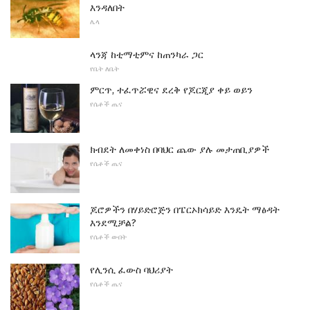
እንዳለበት
ሌላ
ላንጃ ከቲማቲምና ከጠንካራ ጋር
የቤት ለቤት
ምርጥ, ተፈጥሯዊና ደረቅ የጆርጂያ ቀይ ወይን
የሴቶች ጤና
ክብደት ለመቀነስ በባህር ጨው ያሉ መታጠቢያዎች
የሴቶች ጤና
ጆሮዎችን በሃይድሮጅን በፔርኦክሳይድ እንዴት ማፅዳት
እንደሚቻል?
የሴቶች ውበት
የሊንሲ ፈውስ ባህሪያት
የሴቶች ጤና