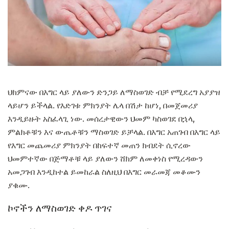
ህክምናው በእግር ላይ ያለውን ድንጋይ ለማስወገድ ብቻ የሚደረግ አያያዝ
ላይሆን ይችላል. የእድገቱ ምክንያት ሌላ በሽታ ከሆነ, በመጀመሪያ
እንዲይዙት አስፈላጊ ነው. መሰረታዊውን ህመም ካስወገደ በኋላ,
ምልክቶቹን እና ውጤቶቹን ማስወገድ ይቻላል. በእግር አጠገብ በእግር ላይ
የእግር መጨመሪያ ምክንያት በከፍተኛ መጠን ክብደት ሲኖረው
ህመምተኛው በጅማቶቹ ላይ ያለውን ሸክም ለመቀነስ የሚረዳውን
አመጋገብ እንዲከተል ይመከራል ስለዚህ በእግር መራመጃ መቆሙን
ያቁሙ.
ኮኖችን ለማስወገድ ቀዶ ጥገና