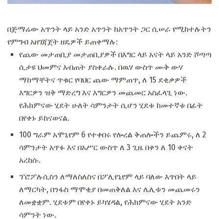
በጅማሬው አጥንት ላይ አንድ አጥንት ከአጥንት ጋር ሲሠራ የሚከተሉትን
የምግብ አዘገጃጀት ዘዴዎች ይጠቀማሉ:
የጨው መታጠቢያ መታጠቢያዎች በእግር ላይ አናት ላይ አንድ ሾጣጣ
ሲታዩ ህመምና እብጠት ያስቀራሉ. በዉሃ ውስጥ ሙቅ ውሃ
ማከማቸትና ጥቁር የባህር ጨው ማምጠጥ, ለ 15 ደቂቃዎች
እግርዎን ዝቅ ማድረግ እና እግርዎን መጨመር አስፈላጊ ነው.
የሕክምናው ሂደት ሁለት ሳምንታት ሲሆን ሂደቱ ከመተኛቱ በፊት
በየቀኑ ይከናወናል.
100 ግራም አሞኒየም 6 የተቀበሩ የሎረል ቅጠሎችን ይጨምሩ, ለ 2
ሳምንታት አጥፉ እና በአሥር ውስጥ ለ 3 ጊዜ በቀን ለ 10 ቀናት
አረከሱ.
ፕሮፖሉሲስን ለማለስለስና በፖሊየኒየም ላይ ባለው እጥበት ላይ
ለማርካት, በንፋስ ማሞቂያ በመጠቅለል እና ሌሊቱን መጨመሩን
ለመቋቋም. ሂደቱም በየቀኑ ይካሄዳል, የሕክምናው ሂደት አንድ
ሳምንት ነው.