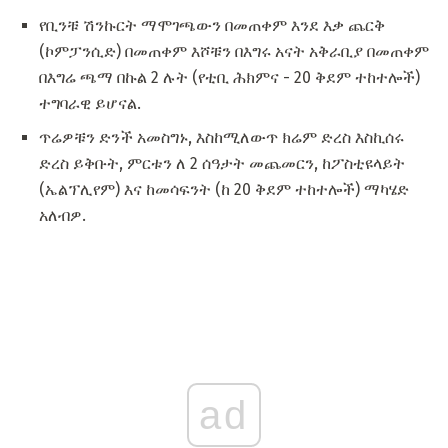
የቢንቹ ሽንኩርት ማሞገጫውን በመጠቀም እንደ እቃ ጨርቅ
(ኮምፓንሲድ) በመጠቀም እሾቹን በእግሩ አናት አቅራቢያ በመጠቀም
በእግሬ ጫማ በኩል 2 ሉት (የቲቢ ሕክምና - 20 ቅደም ተከተሎች)
ተግባራዊ ይሆናል.
ጥሬዎቹን ድንች አመስግኑ, እስከሚለውጥ ክሬም ድረስ እስኪሰሩ
ድረስ ይቅቡት, ምርቱን ለ 2 ሰዓታት መጨመርን, ከፖስቲዩላይት
(ኤልፕሊየም) እና ከመሳፍንት (ከ 20 ቅደም ተከተሎች) ማካሄድ
አለብዎ.
ad