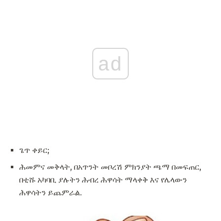
ad
ጌጥ ቀይር;
ሕመምና መቅላት, በአጥንት መቦረሽ ምክንያት ጫማ በመፍጠር,
በቲሹ አካባቢ ያሉትን ሕብረ ሕዋሳት ማላቀቅ እና የሌላውን
ሕዋሳትን ይጨምራል.