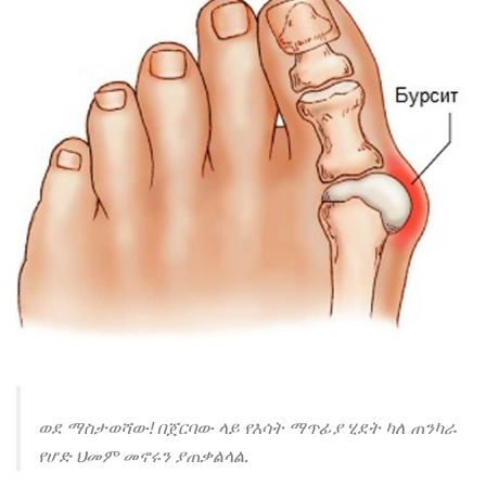
ወደ ማስታወሻው! በጀርባው ላይ የእሳት ማጥፊያ ሂደት ካለ ጠንካራ
የሆድ ህመም መኖሩን ያጠቃልላል.