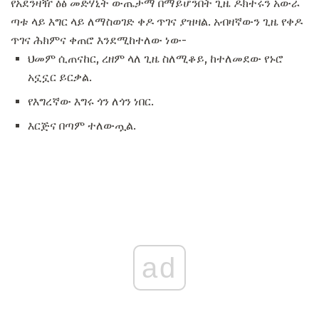
የአደንዛዥ ዕፅ መድሃኒት ውጤታማ በማይሆንበት ጊዜ ዶክተሩን አውራ
ጣቱ ላይ እግር ላይ ለማስወገድ ቀዶ ጥገና ያዝዛል. አብዛኛውን ጊዜ የቀዶ
ጥገና ሕክምና ቀጠሮ እንደሚከተለው ነው-
ህመም ሲጠናከር, ረዘም ላለ ጊዜ ስለሚቆይ, ከተለመደው የኑሮ
አኗኗር ይርቃል.
የእግረኛው እግሩ ጎን ለጎን ነበር.
እርጅና በጣም ተለውጧል.
ad