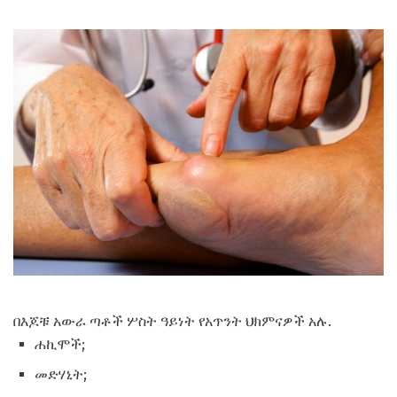
በእጆቹ አውራ ጣቶች ሦስት ዓይነት የአጥንት ህክምናዎች አሉ.
ሐኪሞች;
መድሃኒት;