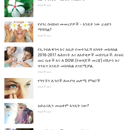
የሴቶች ጤና
የሀገረ ስብስብ መመሪያዎች - እንዴት ነው ራዕይን
ማሻሻል?
የሴቶች ጤና
የኢንፍሉዌንዛ እና አሲድ የመተንፈሻ አካላት መከላከል
2016-2017 ለሕፃናት እና ለአዋቂዎች መድሃኒቶች. ለነፍሰ
ጡር ሴቶች እና ለ DOW (የወላጆች መረጃ) በሽታን እና
ጉንፋን እንዴት መከላከል እንደሚቻል.
የሴቶች ጤና
የግንኙን ሌንሶች ለመያዝ ጠቃሚ ምክሮች
የሴቶች ጤና
አድሬናሊን መጠቀም እንዴት ነው?
የሴቶች ጤና