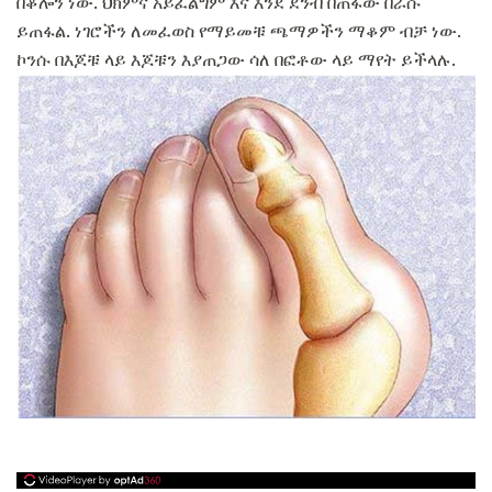
በቆሎን ነው. ህክምና አይፈልግም እና እንደ ደንብ በጠፋው በራሱ
ይጠፋል. ነገሮችን ለመፈወስ የማይመቹ ጫማዎችን ማቆም ብቻ ነው.
ኮንሱ በእጆቹ ላይ እጆቹን እያጠጋው ሳለ በፎቶው ላይ ማየት ይችላሉ.