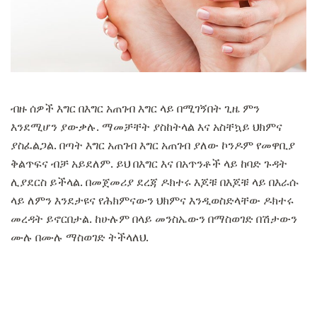
ብዙ ሰዎች እግር በእግር አጠገብ እግር ላይ በሚገኝበት ጊዜ ምን
እንደሚሆን ያውቃሉ. ማመቻቸት ያስከትላል እና አስቸኳይ ህክምና
ያስፈልጋል. በጣት እግር አጠገብ እግር አጠገብ ያለው ኮንዶም የመዋቢያ
ቅልጥፍና ብቻ አይደለም. ይህ በእግር እና በአጥንቶች ላይ ከባድ ጉዳት
ሊያደርስ ይችላል. በመጀመሪያ ደረጃ ዶክተሩ እጆቹ በእጆቹ ላይ በእራሱ
ላይ ለምን እንደታዩና የሕክምናውን ህክምና እንዲወስድላቸው ዶክተሩ
መረዳት ይኖርበታል. ከሁሉም በላይ መንስኤውን በማስወገድ በሽታውን
ሙሉ በሙሉ ማስወገድ ትችላለህ.