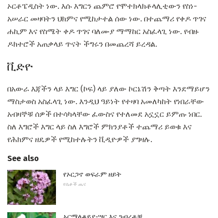
ኦርቶፔዲስት ነው. እሱ እግርን ጨምሮ የሞተክላክቶላሊቲውን የስነ-
አሠራር መዛባትን ህክምና የሚከታተል ሰው ነው. በተጨማሪ የቀዶ ጥገና
ሐኪም እና የስሜት ቀዶ ጥገና ባለሙያ ማማከር አስፈላጊ ነው. የብዙ
ዶክተሮች አጠቃላይ ጥናት ችግሩን በመጨረሻ ይረዳል.
ቪድዮ
በአውራ እጃችን ላይ እግር (ኮፍ) ላይ ያለው ኮርኔሽን ቅጣት እንደማይሆን
ማስታወስ አስፈላጊ ነው. እንዲህ ዓይነት የተዛባ አመለካከት የነበራቸው
አብዛኞቹ ሰዎች በተሳካላቸው ፈውስና የተለመደ አኗኗር ይምጡ ነበር.
ስለ እግሮች እግር ላይ ስለ እግሮች ምክንያቶች ተጨማሪ ይወቁ እና
የሕክምና ዘዴዎች የሚከተሉትን ቪዲዮዎች ያግዛሉ.
See also
የኦርጋኖ ወፍራም ዘይት
የሴቶች ጤና
አርማላቆይያ-ሣር እና ንብረቶቹ