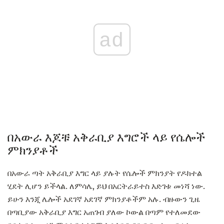
ad
በአውራ እጆቹ አቅራቢያ እግሮች ላይ የሴሎች
ምክንያቶች
በአውራ ጣት አቅራቢያ እግር ላይ ያሉት የሴሎች ምክንያት የዶክተል
ሂደት ሊሆን ይችላል. ለምሳሌ, ይህ በአርትራይተስ እድገቱ መነሻ ነው.
ይሁን እንጂ ሌሎች አደገኛ አደገኛ ምክንያቶችም አሉ. ብዙውን ጊዜ
በጣቢያው አቅራቢያ እግር አጠገብ ያለው ኮውል በጣም የተለመደው