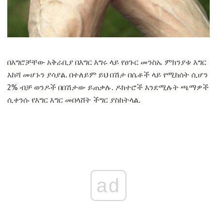
በእግሮቻቸው አቅራቢያ በእግር እግሩ ላይ የፀጉር መንስኤ ምክንያቱ እግር
እከሻ መሆኑን ያሳያል. በተለይም ይህ በሽታ በሴቶች ላይ የሚከሰት ሲሆን
2% ብቻ ወንዶች በበሽታው ይጠቃሉ. ዶክተሮች እንደሚሉት ጫማዎች
ሲቀንሱ የእግር እግር መበላሸት ችግር ያስከትላል.
ad