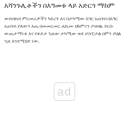
አሻንጉሊቶችን በእግመቱ ላይ አድርጎ ማከም
ውስብስብ ምርመራዎችን ካደረጉ እና በታካሚው እግር አጠገብ በእግር
አጠገብ ያለውን እጢ በመመርመር ሐኪሙ ህክምናን ያዝዛል. ኮርሱ
ውጤታማነቱ እና የቆይታ ጊዜው ታካሚው ወደ ሆስፒታል በምን ያህል
ጊዜ እንደሚሄድ ነው.
ad