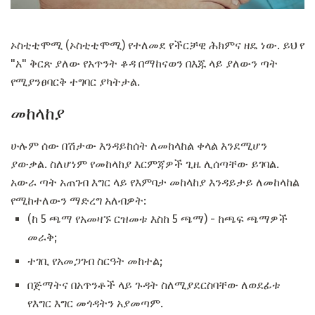
ኦስቲቲሞሚ (ኦስቲቲሞሚ) የተለመደ የችርቻዊ ሕክምና ዘዴ ነው. ይህ የ
"አ" ቅርጽ ያለው የአጥንት ቆዳ በማከናወን በእጁ ላይ ያለውን ጣት
የሚያንፀባርቅ ተግባር ያካትታል.
መከላከያ
ሁሉም ሰው በሽታው እንዳይከሰት ለመከላከል ቀላል እንደሚሆን
ያውቃል. ስለሆነም የመከላከያ እርምጃዎች ጊዜ ሊሰጣቸው ይገባል.
አውራ ጣት አጠገብ እግር ላይ የእምባታ መከላከያ እንዳይታይ ለመከላከል
የሚከተለውን ማድረግ አለብዎት:
(ከ 5 ጫማ የአመዛኙ ርዝመቱ እስከ 5 ጫማ) - ከጫፍ ጫማዎች
መራቅ;
ተገቢ የአመጋገብ ስርዓት መከተል;
በጅማትና በአጥንቶች ላይ ጉዳት ስለሚያደርስባቸው ለወደፊቱ
የእግር እግር መጎዳትን አያመጣም.