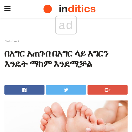
ad
የሴቶች ጤና
በእግር አጠገብ በእግር ላይ እግርን
እንዴት ማከም እንደሚቻል