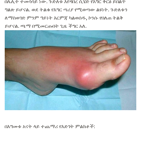
በሌሊት ተመሳሳይ ነው. ጉድለቱ እየዳበረ ሲሄድ የእግር ቅርፅ ይበልጥ
ግልጽ ይሆናል. ወደ ትልቁ የእግር ጣሪያ የሚወጣው ልዩነት. ጉድለቱን
ለማስወገድ ምንም ዓይነት እርምጃ ካልወሰዱ, ኮንሱ የበለጠ ትልቅ
ይሆናል. ጫማ በሚመርጡበት ጊዜ ችግር አለ.
በእግመቱ አናት ላይ ተጨማሪ የእድገት ምልክቶች: