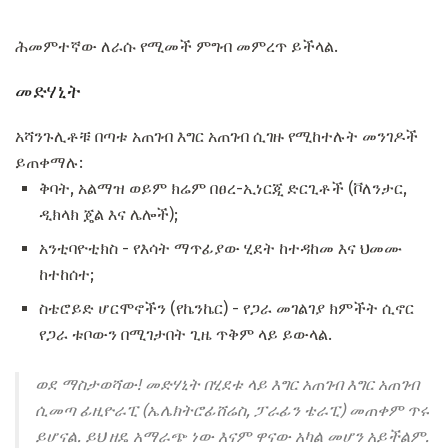
ሕመምተኛው ለራሱ የሚመች ምግብ መምረጥ ይችላል.
መድሃኒት
አሻንጉሊቶቹ በጣቱ አጠገብ እግር አጠገብ ሲገዙ የሚከተሉት መንገዶች
ይጠቀማሉ:
ቅባት, አልማዝ ወይም ክሬም በፀረ-ኢነርጂ ድርጊቶች (ቮለንታር,
ዲክላክ ጄል እና ሌሎች);
አንቲባዮቲክስ - የእሳት ማጥፊያው ሂደት ከተዳከመ እና ህመሙ
ከተከሰተ;
ስቴሮይድ ሆርሞኖችን (የኬንኬር) - የጋራ መገልገያ ክምችት ሲኖር
የጋራ ቱቦውን በሚገታበት ጊዜ ጥቅም ላይ ይውላል.
ወደ ማስታወሻው! መድሃኒት በሂደቱ ላይ እግር አጠገብ እግር አጠገብ
ሲመጣ ፊዚዮራፒ (ኤሌክትሮፊሸሬስ, ፓራፊን ቴራፒ) መጠቀም ጥሩ
ይሆናል. ይህ ዘዴ አማራጭ ነው እናም ዋናው አካል መሆን አይችልም.