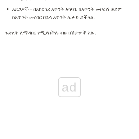
አደጋዎች - በአከርካሪ አጥንት አካባቢ ከአጥንት መቦረሽ ወይም
ከአጥንት መሰበር በኋላ አጥንት ሊታይ ይችላል.
ጉድለት ለማዳበር የሚያስችሉ ብዙ በሽታዎች አሉ.
ad