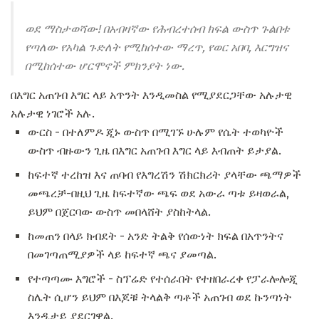
ወደ ማስታወሻው! በአብዛኛው የሕብረተሰብ ክፍል ውስጥ ጉልበቱ
የጣለው የአካል ጉድለት የሚከሰተው ማረጥ, የወር አበባ, እርግዝና
በሚከሰተው ሆርሞኖች ምክንያት ነው.
በእግር አጠገብ እግር ላይ አጥንት እንዲመስል የሚያደርጋቸው አሉታዊ
አሉታዊ ነገሮች አሉ.
ውርስ - በተለምዶ ጂኑ ውስጥ በሚገኙ ሁሉም የሴት ተወካዮች
ውስጥ ብዙውን ጊዜ በእግር አጠገብ እግር ላይ እብጠት ይታያል.
ከፍተኛ ተረከዝ እና ጠባብ የእግረሽን ሽክርክሪት ያላቸው ጫማዎች
መጫረቻ-በዚህ ጊዜ ከፍተኛው ጫፍ ወደ አውራ ጣቱ ይዛወራል,
ይህም በጀርባው ውስጥ መበላሸት ያስከትላል.
ከመጠን በላይ ክብደት - አንድ ትልቅ የሰውነት ክፍል በአጥንትና
በመገጣጠሚያዎች ላይ ከፍተኛ ጫና ያመጣል.
የተጣጣሙ እግሮች - ስፕሬድ የተሰራበት የተዘበራረቀ የፓራሎሎጂ
ስሌት ሲሆን ይህም በእጆቹ ትላልቅ ጣቶች አጠገብ ወደ ኩንጣነት
እንዲታይ ያደርገዋል.