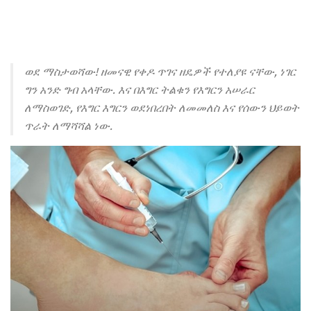
ወደ ማስታወሻው! ዘመናዊ የቀዶ ጥገና ዘዴዎች የተለያዩ ናቸው, ነገር
ግን አንድ ግብ አላቸው. እና በእግር ትልቁን የእግርን አሠራር
ለማስወገድ, የእግር እግርን ወደነበረበት ለመመለስ እና የሰውን ህይወት
ጥራት ለማሻሻል ነው.