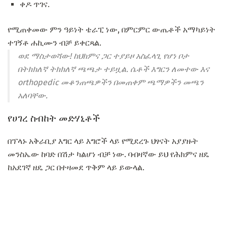
ቀዶ ጥገና.
የሚጠቀመው ምን ዓይነት ቴራፒ ነው, በምርምር ውጤቶች አማካይነት
ተገኝቶ ሐኪሙን ብቻ ይቀርጻል.
ወደ ማስታወሻው! ከህክምና ጋር ተያይዞ አስፈላጊ የሆነ ቦታ
በትክክለኛ ትክክለኛ ጫጫታ ተይዟል. ሴቶች እግርን ለመተው እና
orthopedic መቆንጠጫዎችን በመጠቀም ጫማዎችን መጫን
አለባቸው.
የሀገረ ስብከት መድሃኒቶች
በፕላኑ አቅራቢያ እግር ላይ እግሮች ላይ የሚደረጉ ህፃናት አያያዙት
መንስኤው ከባድ በሽታ ካልሆነ ብቻ ነው. ባብዛኛው ይህ የሕክምና ዘዴ
ከአደገኛ ዘዴ ጋር በተዛመደ ጥቅም ላይ ይውላል.