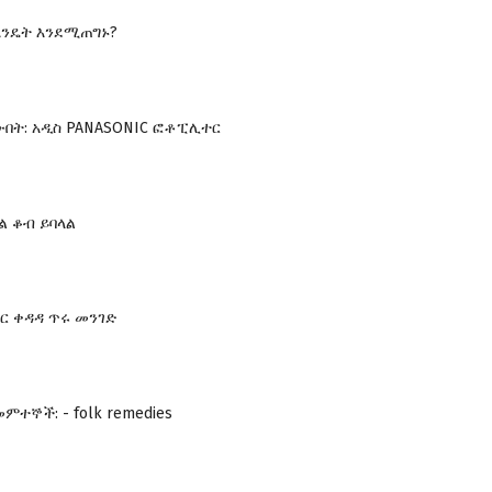
እንዴት እንደሚጠግኑ?
በት: አዲስ PANASONIC ፎቶፒሊተር
ል ቆብ ይባላል
ጉር ቀዳዳ ጥሩ መንገድ
ምተኞች: - folk remedies