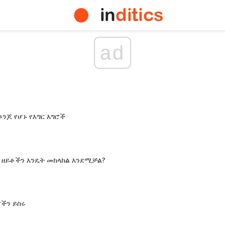
ad
ቆንጆ የሆኑ የእግር እግሮች
ት ዘይቶችን እንዴት መከላከል እንደሚቻል?
ችን ይስሩ