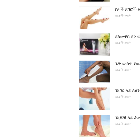
የታች እግሮች 
የሴቶች ውበት
ያለመዋቢያን ው
የሴቶች ውበት
ቤት ውስጥ የወ
የሴቶች ውበት
በእግር ላይ ለፀ
የሴቶች ውበት
በእጆቹ ላይ ሕመ
የሴቶች ውበት