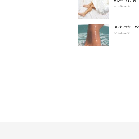
እረፍት የሌላቸ
የሴቶች ውበት
በቤት ውስጥ የእ
የሴቶች ውበት