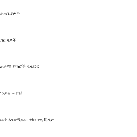
መታጠቢያዎች
እግር ጓዶች
 ለጠቃሚ ምክሮች ዲዛይነር
ጥንቃቄ መያዝ!
ንዴት እንደሚሰራ: ቴክኒካዊ, ቪዲዮ