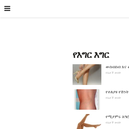
የእግር እግር
ውስብስብ እና 
የሴቶች ውበት
የተለያዩ የሽን
የሴቶች ውበት
የሚያምሩ እግሮ
የሴቶች ውበት