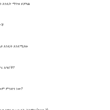
ን እንዴት ማገዝ ይቻላል
ዎች
 ላይ እንዴት እንደሚይዙ
ሩ እግሮች?
መም ምንድን ነው?