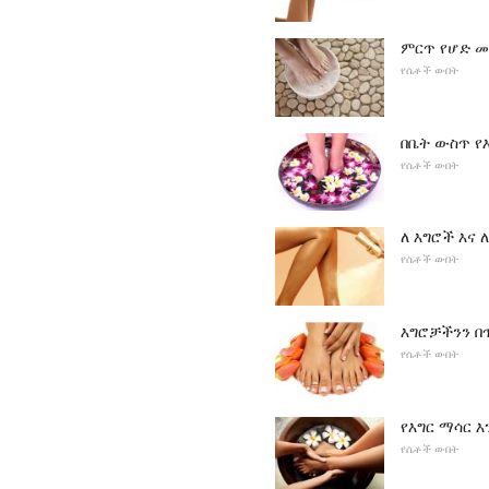
ምርጥ የሆድ 
የሴቶች ውበት
በቤት ውስጥ የ
የሴቶች ውበት
ለ እግሮች እና
የሴቶች ውበት
እግሮቻችንን በ
የሴቶች ውበት
የእግር ማሳር እ
የሴቶች ውበት