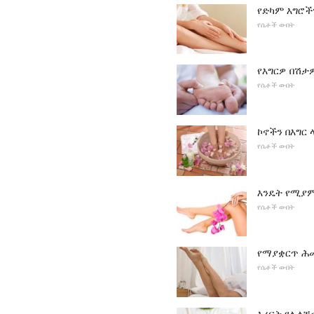
የድካም እግሮች
የሴቶች ውበት
የእግርዎ በሽታ
የሴቶች ውበት
ኮኖችን በእግር
የሴቶች ውበት
እንዴት የሚያም
የሴቶች ውበት
የማያቋርጥ ሕ
የሴቶች ውበት