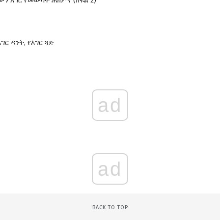
ውን እግር የመውሳት ሕክምና (ክፍል 2)
ግር ዳንት, የእግር ጓድ
ad
ad
BACK TO TOP