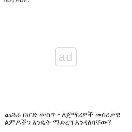
በኋላ) ያሳያሉ.
ad
ጨጓራ በሆድ ውስጥ - ለጀማሪዎች መሰረታዊ
ልምዶችን እንዴት ማድረግ እንዳለባቸው?