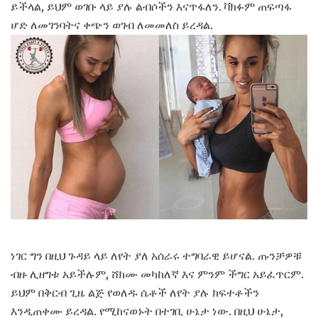
ይችላል, ይህም ወገቡ ላይ ያሉ ልብሶችን እናጥፋለን. ቫክፉም ጠፍጣፋ
ሆድ ለመገንባትና ቀጭን ወገብ ለመመለስ ይረዳል.
ነገር ግን በዚህ ጉዳይ ላይ ለየት ያለ አሰራሩ ተግባራዊ ይሆናል. ጡንቻዎቹ
ብዙ ሊዘግቱ አይችሉም, ሸክሙ መካከለኛ እና ምንም ችግር አይፈጥርም.
ይህም በቅርብ ጊዜ ልጅ የወለዱ ሴቶች ለየት ያሉ ክፍተቶችን
እንዲጠቀሙ ይረዳል. የሚከናወኑት በተገቢ ሁኔታ ነው. በዚህ ሁኔታ,