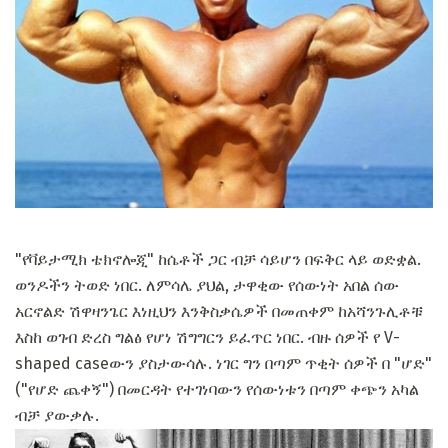
"የቫይታሚክ ቴክኖሎጂ" ከሴቶች ጋር ብቻ ሳይሆን በፍቅር ላይ ወድቋል.
ወንዶችን ትወድ ነበር. ለምሳሌ ያህል, ታዋቂው የሰውነት አበል ሰው
አርኖልድ ሽዋዛንጌር እነዚህን እንቅስቃሴዎች በመጠቀም ከአሻንጉሊቶቹ
እስከ ወገብ ድረስ ግልፅ የሆነ ሽግግርን ይፈጥር ነበር. ብዙ ሰዎች የ V-
shaped caseውን ያስታውሳሉ. ነገር ግን በጣም ጥቂት ሰዎች በ "ሆድ"
("የሆድ ጨቀኝ") በመርዳት የተገነባውን የሰውነቱን በጣም ቀጭን አካል
ብቻ ያውቃሉ.