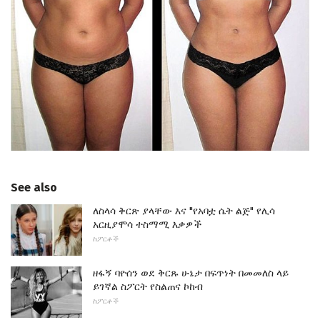
See also
ለስላሳ ቅርጽ ያላቸው እና "የአባቷ ሴት ልጅ" የሊሳ
አርዚያሞሳ ተስማሚ እቃዎች
ስፖርቶች
ዘፋኝ ባዮሰን ወደ ቅርጹ ሁኔታ በፍጥነት በመመለስ ላይ
ይገኛል ስፖርት የስልጠና ኮከብ
ስፖርቶች