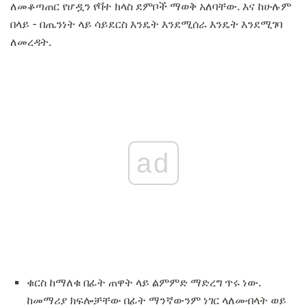
ለመቆጣጠር የሆዷን የቫተ ክላስ ደምቦች ማወቅ አለባቸው. እና ከሁሉም
በላይ - በጤንነት ላይ ሳይደርስ እንዴት እንደሚሰራ እንዴት እንደሚገባ
ለመረዳት.
ad
ቁርስ ከማለቁ በፊት ጠዋት ላይ ልምምድ ማድረግ ጥሩ ነው.
ከመማሪያ ክፍሎቻቸው በፊት ማንኛውንም ነገር ላለመብላት ወይ