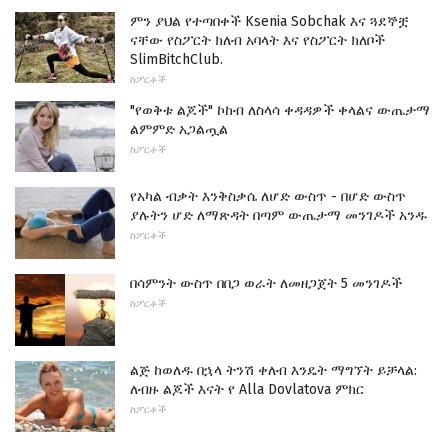
ምን ያህል የተጣበቀች Ksenia Sobchak እና ጓደኞቿ
ናቸው የስፖርት ክለብ አባላት እና የስፖርት ክለቦች
SlimBitchClub.
ስፖርቶች
"የወቅቱ ልጆች" ኮከብ ለስላሳ ቀዳዳዎች ቀላልና ውጤታማ
ልምምድ አጋልጧል
ስፖርቶች
የአካል ብቃት እንቅስቃሴ ለሆድ ውስጥ - በሆድ ውስጥ
ያሉትን ሆድ ለማጽዳት በጣም ውጤታማ መንገዶች አንዱ
ስፖርቶች
በሳምንት ውስጥ በበጋ ወራት ለመዘጋጀት 5 መንገዶች
ስፖርቶች
ልጅ ከወለዱ በኋላ ትንሽ ቀለብ እንዴት ማግኘት ይቻላል:
ለብዙ ልጆች እናት የ Alla Dovlatova ምክር
ስፖርቶች