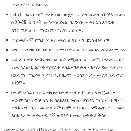
መጠጣት ጥሩ ይሆናል.
ቴክኒኩ ራሱ በጣም ቀላል ነው. ሆዷን በተቻለ መጠን በተቻለ መጠን
በ 20-25 ሰከንዶች ውስጥ ይያዛል. በአግባቡ መተንፈስ እንዴት
እንደሚቻል ለመማር በጣም አስቸጋሪ ነው.
መልመጃዎች የሚከናወኑት ሙሉ ፈሳሽ ካለ በኋላ ብቻ ነው.
አየር በማስወጣት በተጨማሪም ሆድዎ ውስጥ መሳል ያስፈልግዎታል.
የአካል ብቃት እንቅስቃሴ ውጤት የሚወሰደው በቋሚ ሥልጠና ብቻ
ነው. ስለዚህ, ልምድ ማፍለቅ ያስፈልግዎታል - ከማለዳው ፍጥነት
በኋላ ማተሚያውን ይጭጉ, ከዚያም ቁርስዎን ይቁሙ እና ሌላ ሥራ
ይጀምሩ.
በጣም ቀላል በሆኑ እንቅስቃሴዎች የተሻለ ክፍልን ለመጀመር -
ጀርባዎ ላይ ተንከባለለች. ስለዚህ በውስጡ ሆስትን ማግኘት በጣም
ቀላል ነው. ሲገጥሙ ወደ እምብዛም ውስብስብ አማራጮች - ተመን
እስከ አራት መቀመጫዎች ወይም ቆመው መሄድ ይችላሉ.
በጣም ቀላሉ ስልት የቫኪዩም ውሸት ነው. ለጀማሪዎች ምርጥ ነው.