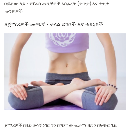
በፎቶው ላይ - የፕሬስ ጡንቻዎች አሰራረት (ቀጥታ) እና ቀጥታ
ጡንቻዎች
ለጀማሪዎች መጫኛ - ቀላል ደንቦች እና ቴክኒኮች
ጀማሪዎች በዚህ ወሳኝ ነገር ግን በጣም ውጤታማ ዘዴን በአጭር ጊዜ