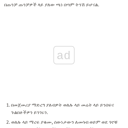
በጡንቻ ጡንቻዎች ላይ ያለው ጫነ በጣም ትንሽ ይሆናል.
ad
በመጀመሪያ ማድረግ ያለብዎት ወለሉ ላይ መሬት ላይ ይንሰፍና
ጉልበቶችዎን ይንገሩን.
ወለሉ ላይ ማረፍ ያቁሙ, ሰውነታውን ለመሳብ ወይም ወደ ጎኖቹ