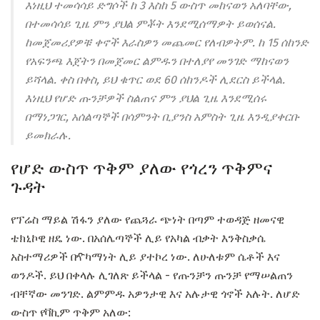
እነዚህ ተመሳሳይ ድግሶች ከ 3 እስከ 5 ውስጥ መከናወን አለባቸው,
በተመሳሳይ ጊዜ ምን ያህል ምቾት እንደሚሰማዎት ይወሰናል.
ከመጀመሪያዎቹ ቀኖች እራስዎን መጨመር የለብዎትም. ከ 15 ሰከንድ
የአፍንጫ እጀትን በመጀመር ልምዱን በተለያየ መንገድ ማከናወን
ይሻላል. ቀስ በቀስ, ይህ ቁጥር ወደ 60 ሰከንዶች ሊደርስ ይችላል.
እነዚህ የሆድ ጡንቻዎች ስልጠና ምን ያህል ጊዜ እንደሚሰሩ
በማነጋገር, አሰልጣኞች በሳምንት ቢያንስ አምስት ጊዜ እንዲያቀርቡ
ይመክራሉ.
የሆድ ውስጥ ጥቅም ያለው የጎረን ጥቅምና
ጉዳት
የፕሬስ ማይል ሽፋን ያለው የጨጓራ ​​ጭነት በጣም ተወዳጅ ዘመናዊ
ቴክኒኮዊ ዘዴ ነው. በአሰሌጣኞች ሊይ የአካል ብቃት እንቅስቃሴ
አስተማሪዎች በዯካማነት ሊይ ያተኮረ ነው. ለሁለቱም ሴቶች እና
ወንዶች. ይህ በቀላሉ ሊገለጽ ይችላል - የጡንቻን ጡንቻ የማሠልጠን
ብቸኛው መንገድ. ልምምዱ አዎንታዊ እና አሉታዊ ጎኖች አሉት. ለሆድ
ውስጥ የቫኪም ጥቅም አለው: