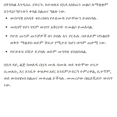
በትክክል እንዲሰራ ያድርጉ. ከተወለደ በኋላ አስከሬን መልሶ ለማቋቋም
እንዲህ ዓይነቱን ቀላል ስልጠና ግልጽ ነው.
ውስጣዊ አካላት ቀስ በቀስ የተለመዱ ቦታቸውን ይወስዳሉ.
መደበኛ የሆነ የደም ውስጥ አቅርቦት ተመልሶ ይመለሳል.
የሆድ ጡንቻ ጡንቻዎች ዘና ይበሉ እና ያርፋሉ. በተለይም በጉልበት
ወቅት ማልቀስ ወይም ሽፍታ የሚታይ ከሆነ በጣም ጠቃሚ ነው.
የሆድፉፍ በሽታ ይያዛሉ ወይም መጎዳቱ ይከለከላል.
በኋላ ላይ, ልጅ ከወለዱ በኋላ ሙሉ በሙሉ ወደ ቀድሞው ሁኔታ
ሲመለሱ, እና እንዴት ቀዝቃዛ አየር እንደምታደርግ ተምረዋል, ሲተኛም,
ወደ ውስብስብ ስልጠና መቀጠል ይችላሉ. መመሪያው በዚህ ቪድዮ ውስጥ
ነው.