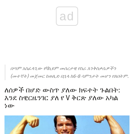
ad
በጣም አስፈላጊው የቫኪዩም መሰረታዊ የስራ እንቅስቃሴዎችን
(መተኛት) መጀመር ከወሊድ በኋላ ከ6-8 ሳምንታት መሆን የለበትም.
ለሰዎች በሆድ ውስጥ ያለው ክፍተት ጉልበት:
እንደ ስዊርዜንገር ያለ የ V ቅርጽ ያለው አካል
ነው