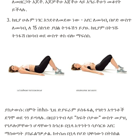
ለመዘርጋት እጆች. እጆቻችሁ እጃችሁ ላይ እግራችሁን መቆየት
ይችላሉ.
ከዚያ ሁሉም ነገር እንደተለመደው ነው - አየር ለመሳብ, በሆድ ውስጥ
ለመሳብ, ለ 15 ሰከንድ ያህል ትንፋሽን ይያዙ. ከዚያም በትንሹ
ትንፋሽ በሀሳብ ወደ ውስጥ ቀስ ብሎ ማፍሰስ.
ያስታውሱ: በምት ​​inhሱ ጊዜ ድያፍራም ይስፋፋል, የጎድን አጥንቶች
ደግሞ ወደ ጎን ይጣላሉ. በዚህ ነጥብ ላይ "ክፍት ቦታው" ውስጥ መያዝ,
የጎዶሎቻቸውን ሆዳቸውን ከጎረፉ በኋላ አጥንትን ሳያሳርፉ አየር
ማስወጣት ያስፈልግዎታል. ከተሰጠ በኋላ የሆድ ህዋሳውን በትክክል