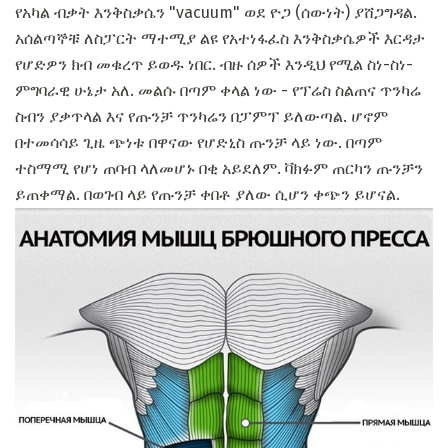
የአካል ብቃት እንቅስቃሴን "vacuum" ወደ ዮጋ (ሰውነት) ያሸጋግዳል.
አሰልጣኞቹ ለስፓርት ማተሚያ ልዩ የአተነፋፈስ እንቅስቃሴዎች እርዳታ
የሆድዎን ክብ መቁረጥ ይወዱ ነበር. ብዙ ሰዎች እንዲህ የሚል ስነ-ስነ-
ምግባራዊ ሁኔታ አለ. መልሱ በጣም ቀላል ነው - የፕሬስ ስልጠና ጥንካሬ
ስብን ያቃጥላል እና የጡንቻ ጥንካሬን በፓምፕ ይለውጣል. ሆኖም
በተመሳሳይ ጊዜ ጭነቱ በዋናው የሆድኒስ ጡንቻ ላይ ነው. በጣም
ተስማሚ የሆነ ጠባብ ላለመሆኑ በቂ አይደለም. ቫክፉም ጠርካን ጡንቻን
ይጠቀማል. በወገብ ላይ የጡንቻ ቀበቶ ያለው ሲሆን ቀጭን ይሆናል.