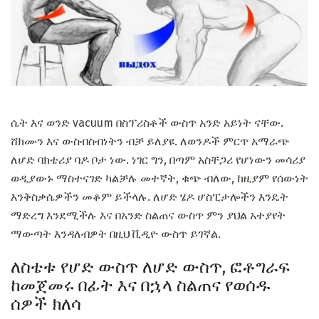
ሴት እና ወንድ vacuum በስፕሪስቶች ውስጥ አንድ አይነት ናቸው.
ሸክሙን እና ውስብስብነትን ብቻ ይለያዩ. ለወንዶች ምርጥ አማራጭ
ለሆድ ባክቴሪያ ባዶ ቦታ ነው. ነገር ግን, በጣም አስቸጋሪ የሆነውን መሳሪያ
ወዲያውኑ ማስተናገድ ካልቻሉ መተኛት, ቁጭ ብለው, ከዚያም የሰውነት
እንቅስቃሴዎችን መቆም ይችላሉ. ለሆድ ሄዶ ሆስፒታሎችን እንዴት
ማድረግ እንደሚችሉ እና በአንድ ስልጠና ውስጥ ምን ያህል አተያየት
ማውጣት እንዳለብዎት በዚህ ቪዲዮ ውስጥ ይገኛል.
ለስቴቱ የሆድ ውስጥ ለሆድ ውስጥ, ፎቶግራፍ
ከመጀመሩ በፊት እና በኋላ ስልጠና የወሰዱ
ሰዎች ክለሳ