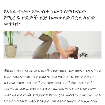
የአካል ብቃት እንቅስቃሴውን ለማከናወን
የሚረዱ ዘዴዎች ልጅ ከመውለድ በኋላ ለሆድ
መተካት
የቫኪዩም ሽፋን ለነፍሰ ጡር ሴቶች የተለየ ከሆነ, ልጅ ከወለዱ በኋላ ትንሽ
ቆይቶ አስፈላጊ ነው. ሴት ከወለዱ በኋላ የሴት አካል በከፍተኛ ሁኔታ
ይቀየራል. የሆድ ጡንቻዎች እና የሆድ ክፍል የታችኛው ጡንቻዎች
ተዘርግተው ወደ መደበኛ ሁኔታቸው ይመልሱ ማለት ቀላል አይደለም.
የአተነፋፈስ ልምዶች የማያቋርጥ የሥራ ሂደት ጡንጥማ ፀጉር ይፈጠራል
እና የሆድ ጉልጓ ምራቂን ይጎትታል. ይህ ተፅዕኖ ከወራት ላይ ሊመሳሰል