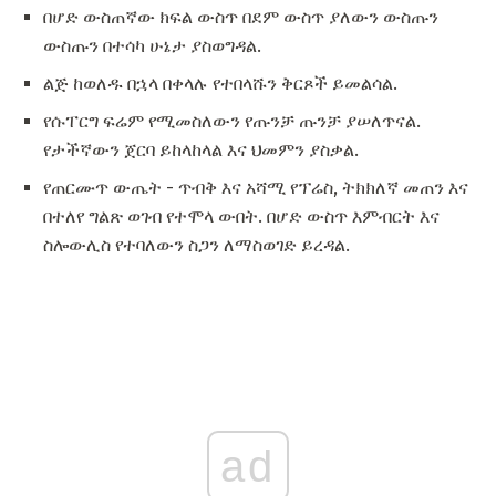
በሆድ ውስጠኛው ክፍል ውስጥ በደም ውስጥ ያለውን ውስጡን
ውስጡን በተሳካ ሁኔታ ያስወግዳል.
ልጅ ከወለዱ በኋላ በቀላሉ የተበላሹን ቅርጾች ይመልሳል.
የሱፐርግ ፍሬም የሚመስለውን የጡንቻ ጡንቻ ያሠለጥናል.
የታችኛውን ጀርባ ይከላከላል እና ህመምን ያስቃል.
የጠርሙጥ ውጤት - ጥብቅ እና አሻሚ የፕሬስ, ትክክለኛ መጠን እና
በተለየ ግልጽ ወገብ የተሞላ ውበት. በሆድ ውስጥ እምብርት እና
ስሎውሊስ የተባለውን ስጋን ለማስወገድ ይረዳል.
ad