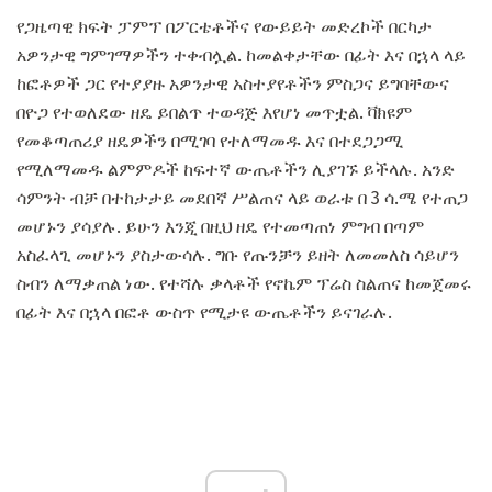
የጋዜጣዊ ክፍት ፓምፕ በፖርቴቶችና የውይይት መድረኮች በርካታ
አዎንታዊ ግምገማዎችን ተቀብሏል. ከመልቀታቸው በፊት እና በኋላ ላይ
ከፎቶዎች ጋር የተያያዙ አዎንታዊ አስተያየቶችን ምስጋና ይግባቸውና
በዮጋ የተወለደው ዘዴ ይበልጥ ተወዳጅ እየሆነ መጥቷል. ቫክዩም
የመቆጣጠሪያ ዘዴዎችን በሚገባ የተለማመዱ እና በተደጋጋሚ
የሚለማመዱ ልምምዶች ከፍተኛ ውጤቶችን ሊያገኙ ይችላሉ. አንድ
ሳምንት ብቻ በተከታታይ መደበኛ ሥልጠና ላይ ወራቱ በ 3 ሳ.ሜ የተጠጋ
መሆኑን ያሳያሉ. ይሁን እንጂ በዚህ ዘዴ የተመጣጠነ ምግብ በጣም
አስፈላጊ መሆኑን ያስታውሳሉ. ግቡ የጡንቻን ይዘት ለመመለስ ሳይሆን
ስብን ለማቃጠል ነው. የተሻሉ ቃላቶች የኖኬም ፕሬስ ስልጠና ከመጀመሩ
በፊት እና በኋላ በፎቶ ውስጥ የሚታዩ ውጤቶችን ይናገራሉ.