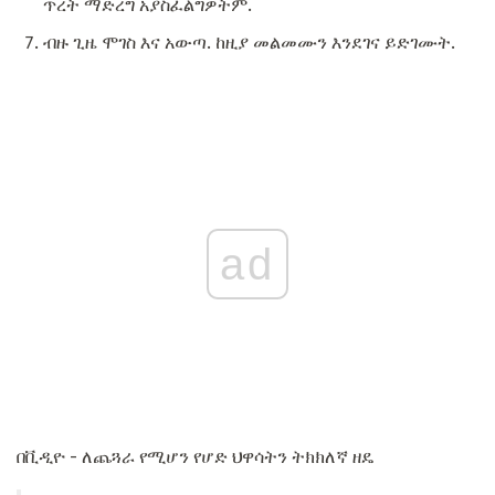
ጥረት ማድረግ አያስፈልግዎትም.
ብዙ ጊዜ ሞገስ እና አውጣ. ከዚያ መልመሙን እንደገና ይድገሙት.
ad
በቪዲዮ - ለጨጓራ የሚሆን የሆድ ህዋሳትን ትክክለኛ ዘዴ