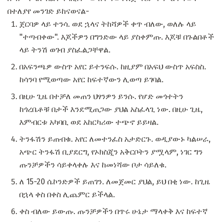
በተለያየ መንገድ ይከናወናል-
ጀርባዎ ላይ ተንሳ. ወደ ኋላና ትከሻዎች ቀጥ ብለው, ወለሉ ላይ
"ተጣብቀው". እጆችዎን በግንድው ላይ ያስቀምጡ. እጆቹ በጉልበቶች
ላይ ትንሽ ወገብ ያስፈልጋቸዋል.
በአፍንጫዎ ውስጥ አየር ይተንፍሱ. ከዚያም በአፍህ ውስጥ አፍስስ.
ከሳንባ የሚወጣው አየር ከፍተኛውን ሊወጣ ይገባል.
በዚሁ ጊዜ በተቻለ መጠን ህፃንዎን ይንሱ. የሆድ መጎተትን
ከጎረቤቶቹ በታች እንደሚጠጋው ያህል አስፈላጊ ነው. በዚሁ ጊዜ,
እምብርቱ አካባቢ ወደ አከርካሪው ተጭኖ ይይዛል.
ትንፋሽን ይጠብቁ. አየር ለመተንፈስ አታድርጉ. ወዲያውኑ ካልሠራ,
አጭር ትንፋሽ ቢያደርግ, የኦክስጂን አቅርቦትን ያሟላም, ነገር ግን
ጡንቻዎችን ሳይቀላቀሉ እና ከመነሻው ቦታ ሳይለቁ.
ለ 15-20 ሴኮንድዎች ይጠገን. ለመጀመር ያህል, ይህ በቂ ነው. ከጊዜ
በኋላ ቀስ በቀስ ሊጨምር ይችላል.
ቀስ ብለው ይውጡ. ጡንቻዎችን በጥሩ ሁኔታ ማላቀቅ እና ከፍተኛ