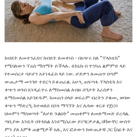
ክብደት ለመተንፈስና ክብደት ለመቀነስ - በአጭሩ ስለ "ፕላስቲክ"
የሚባለውን ፕሬስ ማሰማት ይችላሉ. ቴክኒኩ በ ጥንካሬ ልምምድ ላይ
የተመሰረተ ሳይሆን አተነፋፈስ ላይ ነው. ሆድዎን ለመጠጥ በጣም
ውጤታማ መንገድ ተደርጎ ይቆጠራል. አሁን, ጠፍጣፋ ፕላስቲክ እና
ቀጭን ወገብ እንዲፈጥሩ ለማስመሰል ለብዙ ሰዓታት እራስዎን
ለማስመሰል አይገደዱም. ከመጠን በላይ ወፍራም ብረትን ያቁሙ, ወባው
ቀጭን ማድረግ, ከተወለደ በኃላ ማግኘት እና ሌላው ቀርቶ የጀርባ
ህመምን ማስወጣት "ለሆድ ጉልበት" መጠቀምን ለመለማመድ ይረዳል.
ጣቢያው እንዴት በትክክል እንደሚሰራው ይነግርዎታል, በቫውቸር ውስጥ
ምን ያለ እምቅ ጠቋሚዎች አሉ, እና ፎቶውን ከውጤቶቹ ጋር (በፊት እና