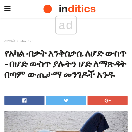
ad
ስፖርቶች
አካል ብቃት
የአካል ብቃት እንቅስቃሴ ለሆድ ውስጥ
- በሆድ ውስጥ ያሉትን ሆድ ለማጽዳት
በጣም ውጤታማ መንገዶች አንዱ