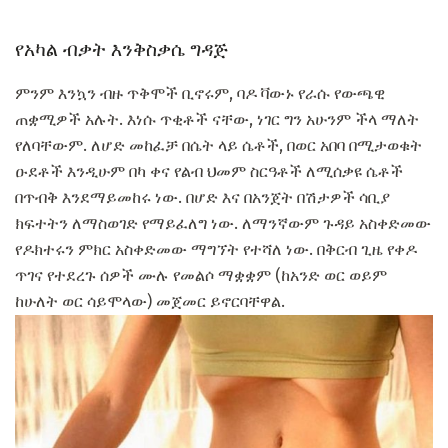
የአካል ብቃት እንቅስቃሴ ግዳጅ
ምንም እንኳን ብዙ ጥቅሞች ቢኖሩም, ባዶ ቫውኑ የራሱ የውጫዊ
ጠቋሚዎች አሉት. እነሱ ጥቂቶች ናቸው, ነገር ግን አሁንም ችላ ማለት
የለባቸውም. ለሆድ መከፈቻ በሴት ላይ ሴቶች, በወር አበባ በሚታወቁት
ዑደቶች እንዲሁም በካ ቀና የልብ ህመም ስርዓቶች ለሚሰቃዩ ሴቶች
በጥብቅ እንደማይመከሩ ነው. በሆድ እና በአንጀት በሽታዎች ሳቢያ
ክፍተትን ለማስወገድ የማይፈለግ ነው. ለማንኛውም ጉዳይ አስቀድመው
የዶክተሩን ምክር አስቀድመው ማግኘት የተሻለ ነው. በቅርብ ጊዜ የቀዶ
ጥገና የተደረጉ ሰዎች ሙሉ የመልሶ ማቋቋም (ከአንድ ወር ወይም
ከሁለት ወር ሳይሞላው) መጀመር ይኖርባቸዋል.