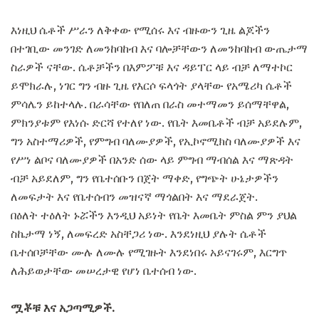
እነዚህ ሴቶች ሥራን ለቅቀው የሚሰሩ እና ብዙውን ጊዜ ልጆችን
በተገቢው መንገድ ለመንከባከብ እና ባሎቻቸውን ለመንከባከብ ውጤታማ
ስራዎች ናቸው. ሴቶቻችን በእምፖቹ እና ዳይፐር ላይ ብቻ ለማተኮር
ይሞክራሉ, ነገር ግን ብዙ ጊዜ የእርሶ ፍላጎት ያላቸው የአሜሪካ ሴቶች
ምሳሌን ይከተላሉ. በራሳቸው የበለጠ በራስ መተማመን ይሰማቸዋል,
ምክንያቱም የእነሱ ድርሻ የተለየ ነው. የቤት እመቤቶች ብቻ አይደሉም,
ግን አስተማሪዎች, የምግብ ባለሙያዎች, የኢኮኖሚክስ ባለሙያዎች እና
የሥነ ልቦና ባለሙያዎች በአንድ ሰው ላይ ምግብ ማብሰል እና ማጽዳት
ብቻ አይደለም, ግን የቤተሰቡን በጀት ማቀድ, የግጭት ሁኔታዎችን
ለመፍታት እና የቤተሰብን መዝናኛ ማጎልበት እና ማደራጀት.
በዕለት ተዕለት ኑሯችን እንዲህ አይነት የቤት እመቤት ምስል ምን ያህል
ስኬታማ ነኝ, ለመፍረድ አስቸጋሪ ነው. እንደነዚህ ያሉት ሴቶች
ቤተሰቦቻቸው ሙሉ ለሙሉ የሚገዙት እንደነበሩ አይናገሩም, እርግጥ
ለሕይወታቸው መሠረታዊ የሆነ ቤተሰብ ነው.
ሟቾቹ እና አጋጣሚዎች.