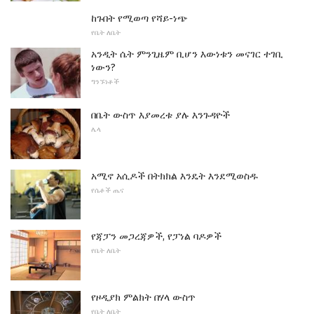
ከጉበት የሚወጣ የሻይ-ነጭ
የቤት ለቤት
አንዲት ሴት ምንጊዜም ቢሆን እውነቱን መናገር ተገቢ
ነውን?
ግንኙነቶች
በቤት ውስጥ እያመረቱ ያሉ እንጉዳዮች
ሌላ
አሚኖ አሲዶች በትክክል እንዴት እንደሚወስዱ
የሴቶች ጤና
የጃፓን መጋረጃዎች, የፓነል ባዶዎች
የቤት ለቤት
የዞዲያክ ምልክት በሃላ ውስጥ
የቤት ለቤት