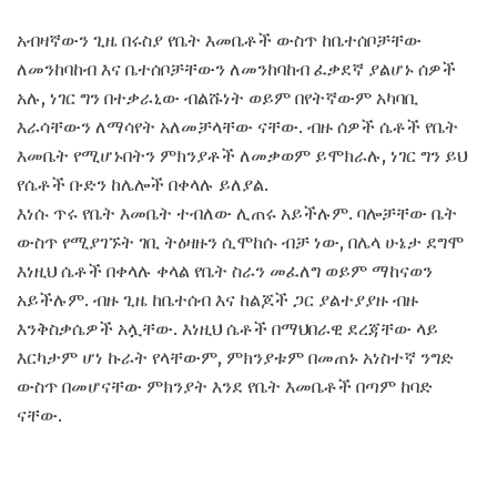
አብዛኛውን ጊዜ በሩስያ የቤት እመቤቶች ውስጥ ከቤተሰቦቻቸው
ለመንከባከብ እና ቤተሰቦቻቸውን ለመንከባከብ ፈቃደኛ ያልሆኑ ሰዎች
አሉ, ነገር ግን በተቃራኒው ብልሹነት ወይም በየትኛውም አካባቢ
እራሳቸውን ለማሳየት አለመቻላቸው ናቸው. ብዙ ሰዎች ሴቶች የቤት
እመቤት የሚሆኑበትን ምክንያቶች ለመቃወም ይሞክራሉ, ነገር ግን ይህ
የሴቶች ቡድን ከሌሎች በቀላሉ ይለያል.
እነሱ ጥሩ የቤት እመቤት ተብለው ሊጠሩ አይችሉም. ባሎቻቸው ቤት
ውስጥ የሚያገኙት ገቢ ትዕዛዙን ሲሞከሱ ብቻ ነው, በሌላ ሁኔታ ደግሞ
እነዚህ ሴቶች በቀላሉ ቀላል የቤት ስራን መፈለግ ወይም ማከናወን
አይችሉም. ብዙ ጊዜ ከቤተሰብ እና ከልጆች ጋር ያልተያያዙ ብዙ
እንቅስቃሴዎች አሏቸው. እነዚህ ሴቶች በማህበራዊ ደረጃቸው ላይ
እርካታም ሆነ ኩራት የላቸውም, ምክንያቱም በመጠኑ አነስተኛ ንግድ
ውስጥ በመሆናቸው ምክንያት እንደ የቤት እመቤቶች በጣም ከባድ
ናቸው.