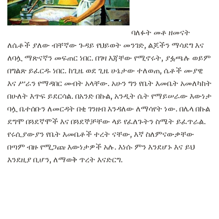
ባለፉት መቶ ዘመናት
ለሴቶች ያለው ብቸኛው ጉዳይ የህይወት መንገድ, ልጆችን ማሳደግ እና
ለባሏ ማጽናኛን መፍጠር ነበር. በገዛ እጃቸው የሚኖሩት, ያፏጫሉ ወይም
በግልጽ ይፈርዱ ነበር. ከጊዜ ወደ ጊዜ ሁኔታው ​​ተለወጠ, ሴቶች ሙያዊ
እና ሥራን የማዳበር መብት አላቸው. አሁን ግን የቤት እመቤት አመለካከት
በሁለት እጥፍ ይደርሳል. በአንድ በኩል, አንዲት ሴት የማይሠራው እውነታ
ባሏ ቤተሰቡን ለመርዳት በቂ ገንዘብ እንዳለው ለማሳየት ነው. በሌላ በኩል
ደግሞ በጓደኛሞች እና በጓደኞቻቸው ላይ የፈለጉትን ስሜት ይፈጥራል.
የሩሲያውያን የቤት እመቤቶች ተረት ናቸው, እኛ ስለምናውቃቸው
በጣም ብዙ የሚጋጩ እውነታዎች አሉ. እነሱ ምን እንደሆኑ እና ይህ
እንደዚያ ቢሆን, ለማወቅ ጥረት እናድርግ.