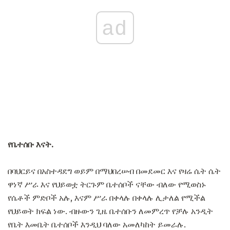
ad
የቤተሰቡ እናት.
በባህርይና በአስተዳደግ ወይም በማህበረሠብ በመደመር እና የዛሬ ሴት ሴት
ዋነኛ ሥራ እና የህይወቷ ትርጉም ቤተሰቦች ናቸው ብለው የሚወስኑ
የሴቶች ምድቦች አሉ, እናም ሥራ በቀላሉ በቀላሉ ሊታለል የሚችል
የህይወት ክፍል ነው. ብዙውን ጊዜ ቤተሰቡን ለመምረጥ የቻሉ አንዲት
የቤት እመቤት ቤተሰቦች እንዲህ ባለው አመለካከት ይመራሉ.