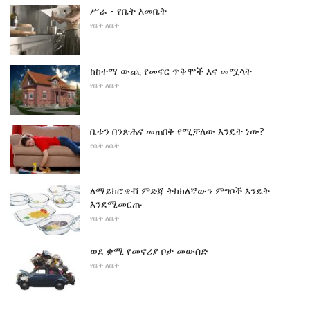
ሥራ - የቤት እመቤት
የቤት ለቤት
ከከተማ ውጪ የመኖር ጥቅሞች እና መሟላት
የቤት ለቤት
ቤቱን በንጽሕና መጠበቅ የሚቻለው እንዴት ነው?
የቤት ለቤት
ለማይክሮዌቭ ምድጃ ትክክለኛውን ምግቦች እንዴት
እንደሚመርጡ
የቤት ለቤት
ወደ ቋሚ የመኖሪያ ቦታ መውሰድ
የቤት ለቤት