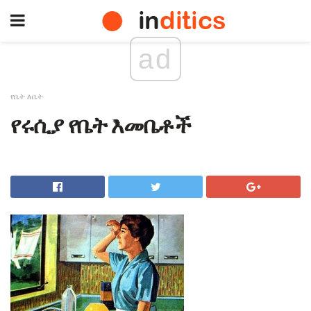
ad
የቤት ለቤት
የሩሲያ የቤት እመቤቶች