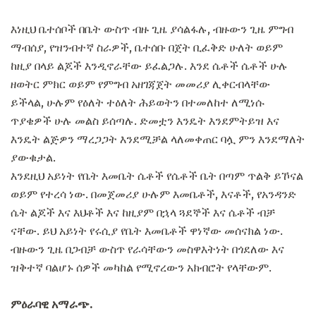
እነዚህ ቤተሰቦች በቤት ውስጥ ብዙ ጊዜ ያሳልፋሉ, ብዙውን ጊዜ ምግብ
ማብሰያ, የዝንብተኛ ስራዎች, ቤተሰቡ በጀት ቢፈቅድ ሁለት ወይም
ከዚያ በላይ ልጆች እንዲኖራቸው ይፈልጋሉ. እንደ ሴቶች ሴቶች ሁሉ
ዘወትር ምክር ወይም የምግብ አዘገጃጀት መመሪያ ሊቀርብላቸው
ይችላል, ሁሉም የዕለት ተዕለት ሕይወትን በተመለከተ ለሚነሱ
ጥያቄዎች ሁሉ መልስ ይሰጣሉ. ድመቷን እንዴት እንደምትይዝ እና
እንዴት ልጅዎን ማረጋጋት እንደሚቻል ላለመቀጠር ባሏ ምን እንደማለት
ያውቁታል.
እንደዚህ አይነት የቤት እመቤት ሴቶች የሴቶች ቤት በጣም ጥልቅ ይኾናል
ወይም የተረሳ ነው. በመጀመሪያ ሁሉም እመቤቶች, እናቶች, የአንዳንድ
ሴት ልጆች እና እህቶች እና ከዚያም በኋላ ጓደኞች እና ሴቶች ብቻ
ናቸው. ይህ አይነት የሩሲያ የቤት እመቤቶች ዋነኛው መሰናክል ነው.
ብዙውን ጊዜ በጋብቻ ውስጥ የራሳቸውን መስዋእትነት በጎደለው እና
ዝቅተኛ ባልሆኑ ሰዎች መካከል የሚኖረውን አክብሮት የላቸውም.
ምዕራባዊ አማራጭ.