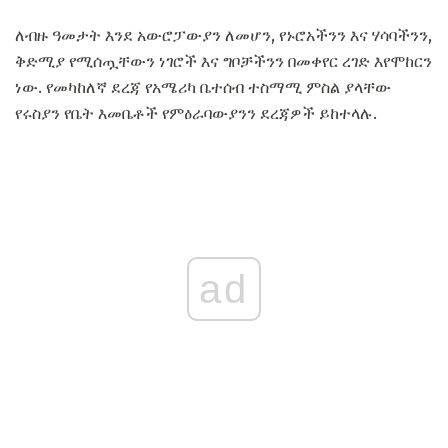
ለብዙ ዓመታት እንደ አውሮፓውያን ለመሆን, የኑሮአችንን እና ሃሳባችንን,
ቅድሚያ የሚሰጧቸውን ነገሮች እና ግቦቻችንን በመቀየር ረገድ እየሞከርን
ነው. የመካከለኛ ደረጃ የአሜሪካ ቤተሰብ ተስማሚ ምስል ያላቸው
የሩስያን የቤት እመቤቶች የምዕራባውያንን ደረጃዎች ይከተላሉ.
ad