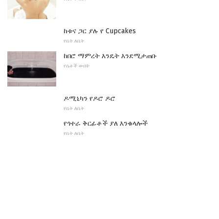
ከቱና ጋር ያሉ የ Cupcakes
የቤት ለቤት
ከበሮ ማምረት እንዴት እንደሚታጠቡ
የሴቶች ውበት
ዶሚኒካን የዶሮ ዶሮ
የቤት ለቤት
የጎተራ ቅርፊቶች ያለ እንቁላሎች
የቤት ለቤት