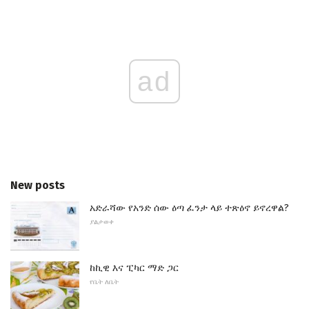
ad
New posts
አድራሻው የአንድ ሰው ዕጣ ፈንታ ላይ ተጽዕኖ ይኖረዋል?
ያልታወቀ
ከኪዊ እና ፒካር ማድ ጋር
የቤት ለቤት