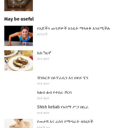
May be useful
የእጆችን ጡንቻዎች እንዴት ማላቀቅ እንደሚችሉ
ስፖርቶች
ኬክ "ዚባ"
የቤት ለቤት
ሽንኩርት በኦፕራሲን እና በቀይ ፔን
የቤት ለቤት
ከልብ ልብ የተሰራ ሾርባ
የቤት ለቤት
Shish kebab የአሳማ ሥጋ በቢራ
የቤት ለቤት
የመታሻ እና ራስን የማጣራት ቴክኒኮች
የሴቶች ጤና