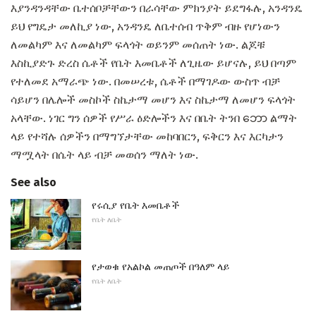
እያንዳንዳቸው ቤተሰቦቻቸውን በራሳቸው ምክንያት ይደግፋሉ, አንዳንዴ
ይህ የግዴታ መለኪያ ነው, አንዳንዴ ለቤተሰብ ጥቅም ብዙ የሆነውን
ለመልካም እና ለመልካም ፍላጎት ወይንም መሰጠት ነው. ልጆቹ
እስኪያድጉ ድረስ ሴቶች የቤት እመቤቶች ለጊዜው ይሆናሉ, ይህ በጣም
የተለመደ አማራጭ ነው. በመሠረቱ, ሴቶች በማገዶው ውስጥ ብቻ
ሳይሆን በሌሎች መስኮች ስኬታማ መሆን እና ስኬታማ ለመሆን ፍላጎት
አላቸው. ነገር ግን ሰዎች የሥራ ዕድሎችን እና በቤት ትንበ ဘော ልማት
ላይ የተሻሉ ሰዎችን በማግኘታቸው መከባበርን, ፍቅርን እና እርካታን
ማሟላት በሴት ላይ ብቻ መወሰን ማለት ነው.
See also
የሩሲያ የቤት እመቤቶች
የቤት ለቤት
የታወቁ የአልኮል መጠጦች በዓለም ላይ
የቤት ለቤት