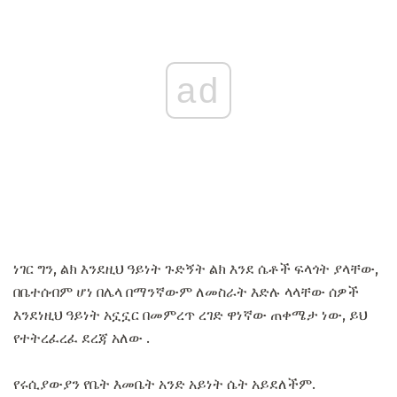
ad
ነገር ግን, ልክ እንደዚህ ዓይነት ጉድኝት ልክ እንደ ሴቶች ፍላጎት ያላቸው,
በቤተሰብም ሆነ በሌላ በማንኛውም ለመስራት እድሉ ላላቸው ሰዎች
እንደነዚህ ዓይነት አኗኗር በመምረጥ ረገድ ዋነኛው ጠቀሜታ ነው, ይህ
የተትረፈረፈ ደረጃ አለው .
የሩሲያውያን የቤት እመቤት አንድ አይነት ሴት አይደለችም.