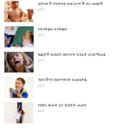
ክትባቶች-የክትባቱ እውነታዎች እና መዘዞች
ልጆች
የእንቅልፍ እንቅልፍ
ልጆች
ለልጆች ክብደት በፍጥነት እንዴት እንደሚጠፋ
ልጆች
ዓይናችንን ከወጣትነት ይጠብቃል
ልጆች
የህፃኑ ቁመት እና ክብደት መጠን
ልጆች