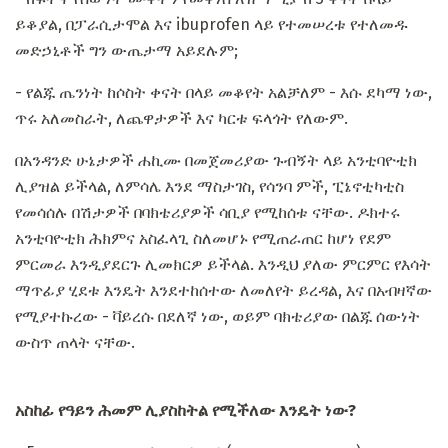
ይቆያል, በፓራሲታሞል እና ibuprofen ላይ የተመሠረቱ የተለመዱ
መድኃኒቶች ግን ውጤታማ አይደሉም;
- የልጁ ጤንነት ከሶስት ቀናት በላይ መቆየት አልቻለም - እሱ ደካማ ነው,
ጥሩ አለመስራት, ለጨዋታዎች እና ካርቱ ፍላጎት የለውም.
በአንዳንድ ሁኔታዎች ሐኪሙ በመጀመሪያው ጉብኝት ላይ አንቲባዮቲክ
ሊያዝል ይችላል, ለምሳሌ እንደ ማስታገስ, የሳንባ ምች, ፒኔኖቲካቲስ
የመሳሰሉ በሽታዎች በባክቴሪያዎች ሳቢያ የሚከሰቱ ናቸው. ዶክተሩ
አንቲባዮቲክ ሕክምና አስፈላጊ ስለመሆኑ የሚጠራጠር ከሆነ የደም
ምርመራ እንዲያደርጉ ሊመክርዎ ይችላል. እንዲህ ያለው ምርምር የእሳት
ማጥፊያ ሂደቱ እንዴት እንደተከሰተው ለመለየት ይረዳል, እና በአብዛኛው
የሚያተኩረው - ቫይረሱ በደለኛ ነው, ወይም ባክቴሪያው በልጁ ሰውነት
ውስጥ ጠላት ናቸው.
አስከፊ የዓይን ሕመም ሊያስከትል የሚችለው እንዴት ነው?