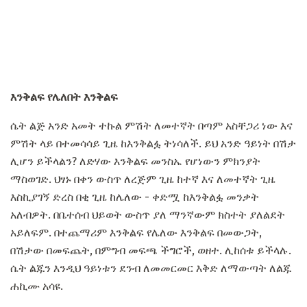
እንቅልፍ የሌለበት እንቅልፍ
ሴት ልጅ አንድ አመት ተኩል ምሽት ለመተኛት በጣም አስቸጋሪ ነው እና
ምሽት ላይ በተመሳሳይ ጊዜ ከእንቅልፏ ትነሳለች. ይህ አንድ ዓይነት በሽታ
ሊሆን ይችላልን? ለድሃው እንቅልፍ መንስኤ የሆነውን ምክንያት
ማስወገድ. ህፃኑ በቀን ውስጥ ለረጅም ጊዜ ከተኛ እና ለመተኛት ጊዜ
እስኪያገኝ ድረስ በቂ ጊዜ ከሌለው - ቀድሟ ከእንቅልፏ መንቃት
አለብዎት. በቤተሰብ ህይወት ውስጥ ያለ ማንኛውም ክስተት ያለልደት
አይለፍም. በተጨማሪም እንቅልፍ የሌለው እንቅልፍ በመውጋት,
በሽታው በመፍጨት, በምግብ መፍጫ ችግሮች, ወዘተ. ሊከሰቱ ይችላሉ.
ሴት ልጁን እንዲህ ዓይነቱን ደንብ ለመመርመር እቅድ ለማውጣት ለልጁ
ሐኪሙ አሳዩ.