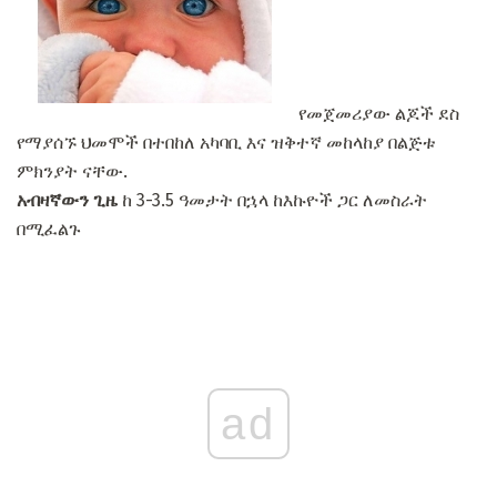
የመጀመሪያው ልጆች ደስ
የማያሰኙ ህመሞች በተበከለ አካባቢ እና ዝቅተኛ መከላከያ በልጅቱ
ምክንያት ናቸው.
አብዛኛውን ጊዜ
ከ 3-3.5 ዓመታት በኋላ ከእኩዮች ጋር ለመስራት
በሚፈልጉ
ad