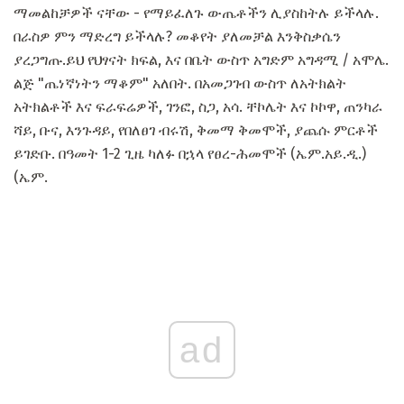
ማመልከቻዎች ናቸው - የማይፈለጉ ውጤቶችን ሊያስከትሉ ይችላሉ.
በራስዎ ምን ማድረግ ይችላሉ? መቆየት ያለመቻል እንቅስቃሴን
ያረጋግጡ.ይህ የህፃናት ክፍል, እና በቤት ውስጥ አግድም አግዳሚ / አሞሌ.
ልጅ "ጤነኛነትን ማቆም" አለበት. በአመጋገብ ውስጥ ለአትክልት
አትክልቶች እና ፍራፍሬዎች, ገንፎ, ስጋ, አሳ. ቸኮሌት እና ኮኮዋ, ጠንካራ
ሻይ, ቡና, እንጉዳይ, የበለፀገ ብሩሽ, ቅመማ ቅመሞች, ያጨሱ ምርቶች
ይገድቡ. በዓመት 1-2 ጊዜ ካለፉ በኋላ የፀረ-ሕመሞች (ኤም.አይ.ዲ.)
(ኤም.
ad