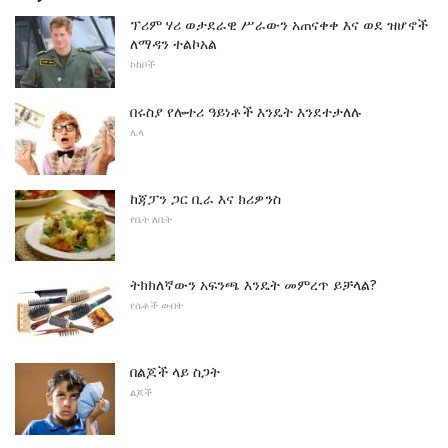
ፕሪም ሃሪ ወታደራዊ ሥራውን አጠናቀቀ እና ወደ ዝሆኖች
ለማዳን ተልኮአል
ኮከቦች
በሩስያ የሎተሪ ዓይነቶች እንዴት እንደተታለሉ
ሌላ
ከጃፓን ጋር ቢራ እና ክሪዎንስ
የቤት ለቤት
ትክክለኛውን አፍንጫ እንዴት መምረጥ ይቻላል?
የሴቶች ውበት
በልጆች ላይ ስጋት
ልጆች