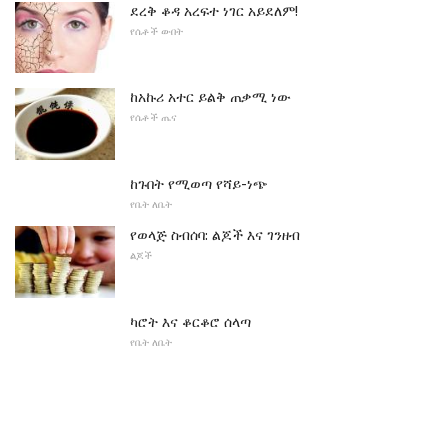
ደረቅ ቆዳ አረፍተ ነገር አይደለም!
የሴቶች ውበት
ከአኩሪ አተር ይልቅ ጠቃሚ ነው
የሴቶች ጤና
ከጉበት የሚወጣ የሻይ-ነጭ
የቤት ለቤት
የወላጅ ስብሰባ: ልጆች እና ገንዘብ
ልጆች
ካሮት እና ቆርቆሮ ሰላጣ
የቤት ለቤት