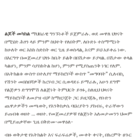
ልጆች መካከል
ማህበራዊ ግንኙነቶች ይጀምራሉ. ወደ መዋለ ህፃናት
በሚሄድ ሕፃን ላይ ምንም ስህተት የለበትም. ለቡድኑ ተስማሚነት
ከሁለት ወር እስከ ስድስት ወር ጊዜ ይወስዳል, እናም ይህ አይቀሬ ነው.
በእርግጥ በመጀመሪያ ህፃኑ ከቤት ይልቅ በበሽታው ይያዛል. በሽታው ቀላል
ካልሆነ, ምንም ሳያስከትል ከሆነ, ምንም የሚያስጨንቅ ነገር የለም.
በአትክልቱ ውስጥ በተለያየ ማይክሮቦች ውስጥ "መግባባት" ሲለብስ,
የሽንት መበስበሻዎች ከረሃብ ጋር ሲወዳደሩ ይማራሉ, አሁን ደግሞ
የልጅዎን ድግግሞሽ ለልጅነት ትምህርት ይፃፉ, ስለዚህ ህጻናት
ማይክሮቦች ለመያዝ ብቻ ከማዘጋጀት ጋር ይዘጋጃሉ, የቡድን
ጨዋታዎችን መጫወት, የእንቅስቃሴ ባህሪያትን ያከብሩ, ተራቸውን
ይጠብቁ ወዘተ ... ወዘተ. የመጀመሪያዎቹ የልጅነት አለመታመንን ህመም
በሚያጠቃቸው ጊዜ በቅድመ-መዋዕለ-
ብዙ ወቅታዊ የአትክልት እና ፍራፍሬዎች, ሙቀት ቀናት, በክረምት ፀጉር