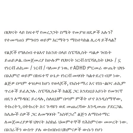
በህፃናት ላይ ከፍተኛ የመረጋጋት ስሜት የመያዝ ዘዴዎች አሉን?
የተመጣጠነ ምግብን ወይም እርማትን ማስተካከል ሊረዳ ይችላል?
የልጆች የግለሰብ ተፅእኖ ከአንድ በላይ ስፔሻሊስት ጣልቃ ገብነት
ይጠይቃል. በመጀመሪያ ከሁሉም የህፃናት ነርቭ ስፔሻሊስት ህጻኑ / ኗ
የነርቭ ሐኪሙ / ነርቭ / ባለሙያ ነዉ. የ ADHD ምርመራ ውጤት ህፃኑ
በአእምሮ ወይም በከፍተኛ ሁኔታ የነርቭ መዛባት ካልተደረገ ብቻ ነው.
ልጅዎ በጣም ቀዝቃዛ ከሆነ የወላጆች, የአስተማሪ እና የስነ-ልቦና ሐኪም
ጥረቶች ይፈለጋሉ. ስፔሻሊስቶች ከልጁ ጋር እንደዚህ አይነት የመገናኛ
ዘዴን ለማዳበር ይረዳሉ, ስለዚህም በጣም ምቾት ሆኖ እንዲሰማቸው,
ትኩረትን, በትኩረት እና ጉዳዩን ወደ መጨረሻው እንዲመጡ ያደርጋል.
ከሌሎች ሰዎች ጋር ለመግባባት "አስቸጋሪ" ልጅን ለማስተማር
ለመጀመሪያዎቹ ህፃናት አስከፊ ህመምተኞች የሕክምናው መሠረት ነው.
በአገራችን ውስጥ ያሉ ውስብስብ ህክምናዎች ውሱን የሆነ