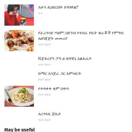
አሁን ሊበደርበት ይገባዋል?
ሌላ
የፈረንሳይ ጣዕም: በደንብ የተሰራ የቤት ቁራቾች የምግብ
አዘገጃጀት መመሪያ
የቤት ለቤት
ቬጀቴሪያን ፓካ ፊቲካቺኒ አልፋሬዶ
የቤት ለቤት
ከማር እንጀራ ጋር እምብርት
የቤት ለቤት
የተላቀቀ ቂም ሰላጣ
የቤት ለቤት
አረንጓዴ ጀሌይ
የቤት ለቤት
May be useful