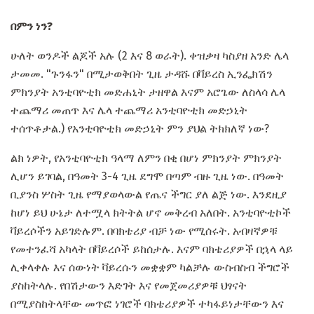
በምን ነን?
ሁለት ወንዶች ልጆች አሉ (2 እና 8 ወራት). ቀዝቃዛ ካስያዘ አንድ ሌላ
ታመመ. "ጉንፋን" በሚታወቅበት ጊዜ ታዳሹ በቫይረስ ኢንፌክሽን
ምክንያት አንቲባዮቲክ መድሐኒት ታዘዋል እናም አሮጌው ለስላሳ ሌላ
ተጨማሪ መጠጥ እና ሌላ ተጨማሪ አንቲባዮቲክ መድኃኒት
ተሰጥቶታል.) የአንቲባዮቲክ መድኃኒት ምን ያህል ትክክለኛ ነው?
ልክ ነዎት, የአንቲባዮቲክ ዓላማ ለምን በቂ በሆነ ምክንያት ምክንያት
ሊሆን ይገባል, በዓመት 3-4 ጊዜ ደግሞ በጣም ብዙ ጊዜ ነው. በዓመት
ቢያንስ ሦስት ጊዜ የማያወላውል የጤና ችግር ያለ ልጅ ነው. እንደዚያ
ከሆነ ይህ ሁኔታ ለተሟላ ክትትል ሆኖ መቅረብ አለበት. አንቲባዮቲኮች
ቫይረሶችን አይገድሉም. በባክቴሪያ ብቻ ነው የሚሰሩት. አብዛኛዎቹ
የመተንፈሻ አካላት በቫይረሶች ይከሰታሉ. እናም ባክቴሪያዎች በኋላ ላይ
ሊቀላቀሉ እና ሰውነት ቫይረሱን መቋቋም ካልቻሉ ውስብስብ ችግሮች
ያስከትላሉ. የበሽታውን እድገት እና የመጀመሪያዎቹ ህፃናት
በሚያስከትላቸው መጥፎ ነገሮች ባክቴሪያዎች ተካፋይነታቸውን እና