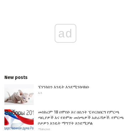
ad
New posts
ፔሃንክስን እንዴት እንደሚንከባከቡ
ሌላ
መስከረም 18 በሞስኮ እና በሴንት ፒተርስበርግ የምርጫ
ጣቢያዎች እና የድምጽ መስጫዎች አድራሻዎች. የምርጫ
ቦታዎን እንዴት ማግኘት እንደሚቻል
ማህበረሰብ