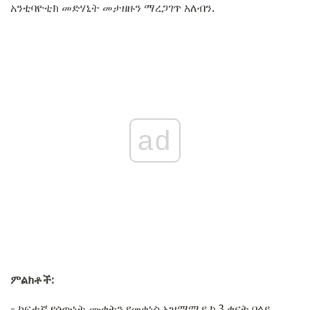
አንቲባዮቲክ መድሃኒት መታዘዙን ማረጋገጥ አለብን.
ad
ምልክቶች:
- ከፍተኛ የሰውነት ሙቀትን የመቀነስ አዝማሚያ ከ 3 ቀናት በላይ