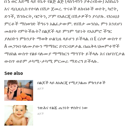
በ 5 ወር እድሜ ላይ የሴት የልጅ ልጅ (ላከንዳንን ያቀረብነው) አስከሬን
እና ዲቢዚሲስ የተባለ በሽታ ጀመረ. ጥናቶች ለከብቶች ወተት, ካሮት,
ድንች, ሽንኩርት, ባሮትን, ፖም የአለርጂ በሽታዎችን ያሳያሉ. የእነዚህ
ምርቶች ማስወገድ ችግሩን አልፈታውም. የበሽታ መንስኤ ምን እንደሆነ
መለየት የምትችሉት? በልጆች ላይ ምንም ዓይነት የአእምሮ ችግር
ያለበትን ምክንያት ማወቅ ሁልጊዜ ላይሆን ይችላል. በ E ርሶዎ ውስጥ የ
A መጋገብ ባለሙያውን ማማከር ይኖርብዎታል. በጨቅላ ህመምተኞች
ማዕከል ውስጥ የልዩ ባለሙያ ማማከርን ማግኘት ይችላሉ እና በሆስፒታል
ውስጥ ወይም ታካሚ-ታካሚ ምርመራ ማድረግ ይችላሉ.
See also
በልጆች ላይ ለአለርጂ የሚያጋልጡ ምክንያቶች
ልጆች
ንጽሕና የልጁ ጤንነት ዋስትና ነው
ልጆች