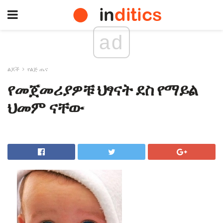
ad
ልጆች
የልጅ ጤና
የመጀመሪያዎቹ ህፃናት ደስ የማይል
ህመም ናቸው