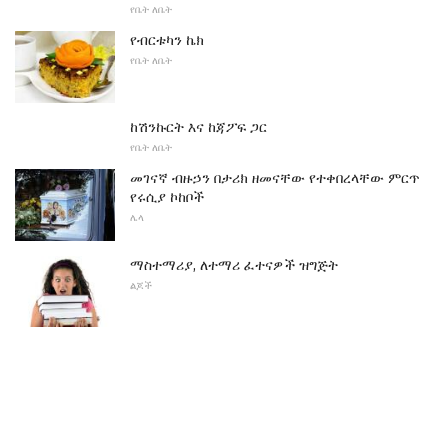
የቤት ለቤት
የብርቱካን ኬክ
የቤት ለቤት
ከሽንኩርት እና ከጃፖፍ ጋር
የቤት ለቤት
መገናኛ ብዙኃን በታሪክ ዘመናቸው የተቀበረላቸው ምርጥ
የሩሲያ ኮከቦች
ሌላ
ማስተማሪያ, ለተማሪ ፈተናዎች ዝግጅት
ልጆች