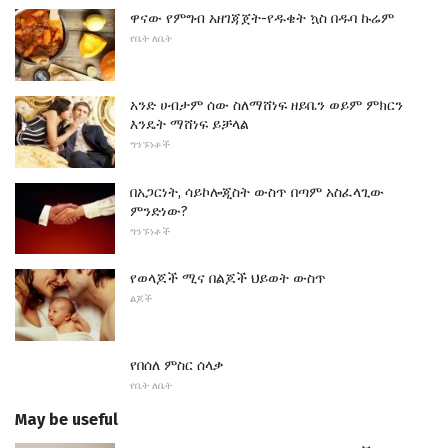
ዋናው የምግብ አዘገጃጀት-የዱቄት ኳስ በዱባ ኩሬም
የቤት ለቤት
አንድ ሀብታም ሰው ስለማሸነፍ ዘይቤን ወይም ምክርን
እንዴት ማሸነፍ ይቻላል
ግንኙነቶች
በአጋርነት, ሳይኮሎጂስት ውስጥ በጣም አስፈላጊው
ምንድነው?
ግንኙነቶች
የወላጆች ሚና በልጆች ህይወት ውስጥ
ልጆች
የበሰለ ምስር ሰላቃ
የቤት ለቤት
May be useful