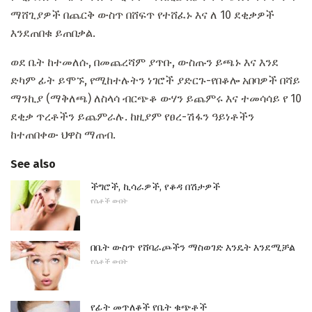
ማሸጊያዎች በጨርቅ ውስጥ በሸፍጥ የተሸፈኑ እና ለ 10 ደቂቃዎች
እንደጠበቁ ይጠበቃል.
ወደ ቤት ከተመለሱ, በመጨረሻም ያጥቡ, ውስጡን ይጫኑ እና እንደ
ድካም ፊት ይሞኙ, የሚከተሉትን ነገሮች ያድርጉ-የበቆሎ አበባዎች በሻይ
ማንኪያ (ማቅለጫ) ለስላሳ ብርጭቆ ውሃን ይጨምሩ እና ተመሳሳይ የ 10
ደቂቃ ጥረቶችን ይጨምራሉ. ከዚያም የፀረ-ሽፋን ዓይነቶችን
ከተጠበቀው ህዋስ ማጠብ.
See also
ችግሮች, ኪሳራዎች, የቆዳ በሽታዎች
የሴቶች ውበት
በቤት ውስጥ የሸባራጮችን ማስወገድ እንዴት እንደሚቻል
የሴቶች ውበት
የፊት መጥለቆች የቤት ቁጭቶች