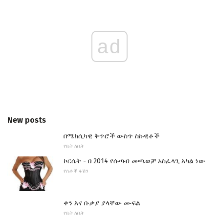
ad
New posts
በሜክሲካዊ ቅጥሮች ውስጥ ስኩዊቶች
የቤት ለቤት
ኮርሴት - በ 2014 የሱጣብ መጫወቻ አስፈላጊ አካል ነው
የሴቶች ፋሽን
ቀን እና ቡቃያ ያላቸው ሙፍል
የቤት ለቤት