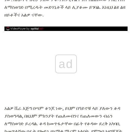
ለማስወገድ በሚረዱት መድሃኒቶች ላይ ሊያቆሙ ይገባል. እነዚህ ልዩ ልዩ
ዘይቶችና አልዎ ናቸው.
ad
አልዎ ቬራ እጅግ በጣም ቆንጆ ነው, ይህም በዓይኖቹ ላይ ያለውን ቆዳ
ያስወግዳል, በዚህም ምክንያት የጨለመብንና የጨለመውን ብሬን
ለማስወገድ ይረዳል. ቆዳ ከመጥፋታቸው በፊት የቆዳው ደረቅ አካባቢ
ከመጥለሻው በፊት የሎይኒ ጭማቂ ማረም አለበት. የምግብ አዘገጃጀት