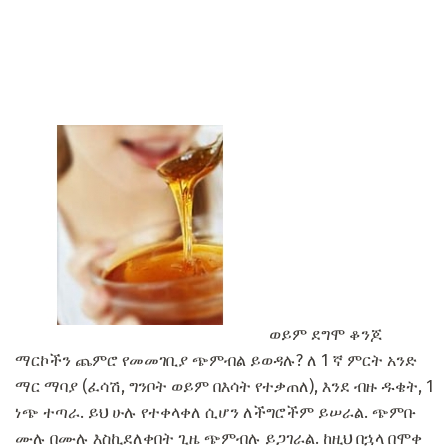
ወይም ደግሞ ቆንጆ
ማርኮችን ጨምሮ የመመገቢያ ጭምብል ይወዳሉ? ለ 1 ኛ ምርት አንድ
ማር ማባያ (ፈሳሽ, ግንቦት ወይም በእሳት የተቃጠለ), እንደ ብዙ ዱቄት, 1
ነጭ ተጣራ. ይህ ሁሉ የተቀላቀለ ሲሆን ለችግሮችም ይሠራል. ጭምቡ
ሙሉ በሙሉ እስኪደለቀበት ጊዜ ጭምብሉ ይጋገራል. ከዚህ በኋላ በሞቀ