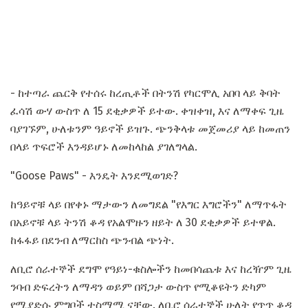
- ከተጣራ ጨርቅ የተሰሩ ከረጢቶች በትንሽ የካርሞሊ አበባ ላይ ቅባት
ፈሳሽ ውሃ ውስጥ ለ 15 ደቂቃዎች ይተው. ቀዝቀዝ, እና ለማቀፍ ጊዜ
ባያገኙም, ሁለቱንም ዓይኖች ይዝጉ. ጭንቅላቱ መጀመሪያ ላይ ከመጠን
በላይ ጥፍሮች እንዳይሆኑ ለመከላከል ያገለግላል.
"Goose Paws" - እንዴት እንደሚወገድ?
ከዓይኖቹ ላይ በየቀኑ ማታውን ለመግደል "የእግር እግሮችን" ለማጥፋት
በአይኖቹ ላይ ትንሽ ቆዳ የአልሞዙን ዘይት ለ 30 ደቂቃዎች ይተዋል.
ከፋፋይ በደንብ ለማርከስ ጭንብል ጭነት.
ለቢሮ ሰራተኞች ደግሞ የዓይነ-ቁስሎችን ከመበሳጨቱ እና ከረዥም ጊዜ
ንባብ ድፍረትን ለማዳን ወይም በሻጋታ ውስጥ የሚቆዩትን ድካም
የሚያድሱ ምግቦች ተስማሚ ናቸው. ለቢሮ ሰራተኞች ሁለት የጥጥ ቆዳ