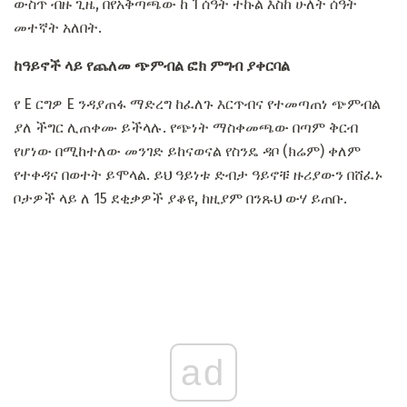
ውስጥ ብዙ ጊዜ, በየአቅጣጫው ከ 1 ሰዓት ተኩል እስከ ሁለት ሰዓት
መተኛት አለበት.
ከዓይኖች ላይ የጨለመ ጭምብል ፎክ ምግብ ያቀርባል
የ E ርግዎ E ንዳያጠፋ ማድረግ ከፈለጉ እርጥብና የተመጣጠነ ጭምብል
ያለ ችግር ሊጠቀሙ ይችላሉ. የጭነት ማስቀመጫው በጣም ቅርብ
የሆነው በሚከተለው መንገድ ይከናወናል የስንዴ ዳቦ (ክሬም) ቀለም
የተቀዳና በወተት ይሞላል. ይህ ዓይነቱ ድብታ ዓይኖቹ ዙሪያውን በሸፈኑ
ቦታዎች ላይ ለ 15 ደቂቃዎች ያቆዩ, ከዚያም በንጹህ ውሃ ይጠቡ.
ad