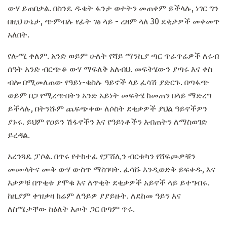
ውሃ ይጠበቃል. በስንዴ ዱቄት ፋንታ ወተትን መጠቀም ይችላሉ, ነገር ግን
በዚህ ሁኔታ, ጭምብሉ የፊት ገፅ ላይ - ረዘም ላለ 30 ደቂቃዎች መቀመጥ
አለበት.
የሎሚ ቀለም. አንድ ወይም ሁለት የሻይ ማንኪያ ጣር ጥራጥሬዎች ለሩብ
ሰዓት አንድ ብርጭቆ ውሃ ማፍለቅ አለብህ. መፍትሄውን ያጣሩ እና ቀስ
ብሎ በሚመለጠው የዓይነ-ቁስሉ ዓይኖች ላይ ፈሳሽ ያድርጉ. በጣፋጭ
ወይም በጋ የሚረጭበትን አንድ አይነት መፍትሄ ከመጠን በላይ ማድረግ
ይችላሉ, በትንሹም ጨፍጭቀው ለሶስት ደቂቃዎች ያህል ዓይኖችዎን
ያኑሩ. ይህም የዐይን ሽፋኖችን እና የዓይነቶችን እብጠትን ለማስወገድ
ይረዳል.
አረንጓዴ ፓሶል. በጥሩ የተከተፈ የፓሸሊን ብርቱካን የሸፍጮዎቹን
መሙላትና ሙቅ ውሃ ውስጥ ማስገባት. ፈሳሹ እንዲወድቅ ይፍቀዱ, እና
እቃዎቹ በጥቂቱ ያሞቁ እና ለጥቂት ደቂቃዎች አይኖች ላይ ይተግብሩ.
ከዚያም ቀዝቃዛ ክሬም ለዓይዎ ያያይዙት. ለደከመ ዓይን እና
ለስሜታቸው ከዕለት እጦት ጋር በጣም ጥሩ.