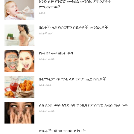
አንድ ልጅ የጉሮሮ መቁሰል መንስኤ ምክንያቶች
ምንድናቸው?
ልጆች
በሴቶች ላይ የሆርሞን በሽታዎች መንስኤዎች
የሴቶች ጤና
የኦብዝ ቆዳ ለቤት ቆዳ
የሴቶች ውበት
በቲማቲም ጭማቂ ላይ የምሥጢር ኩኪዎች
የቤት ለቤት
ልክ እንደ ወፍ-አንድ ላባ ጥንዚዛ በምስማር አዲስ ገፅታ ነው
የሴቶች ውበት
ሮቤቶች በሸክላ ጥብስ ይቅቡት