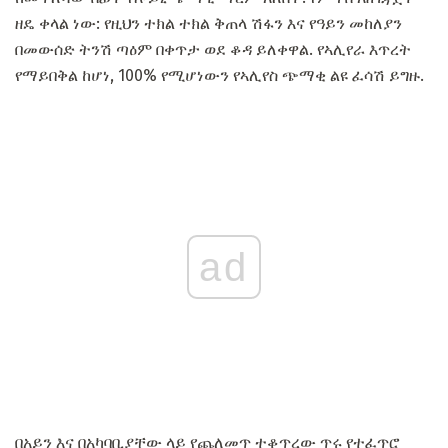
ዘዴ ቀላል ነው: የዚህን ተክል ተክል ቅጠላ ሽፋን እና የዓይን መከለያን
በመውሰድ ትንሽ ጣዕም በቀጥታ ወደ ቆዳ ይለቀዋል. የኣሊየራ እጥረት
የማይበቅል ከሆነ, 100% የሚሆነውን የኣሊየስ ጭማቂ ልዩ ፈሳሽ ይግዙ.
ad
በአይን እና በአካባቢያቸው ላይ የጨለመጥ ተቆጥረው ጥሩ የተፈጥሮ