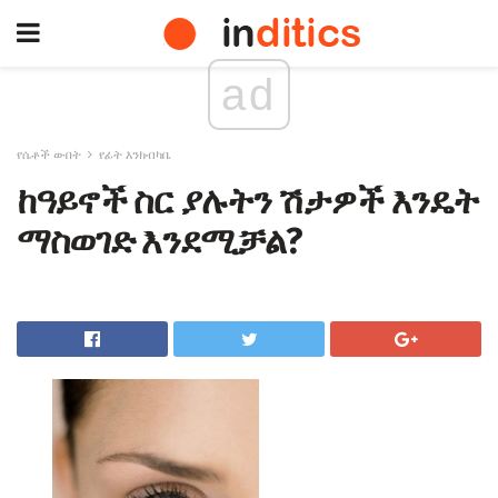
ad
የሴቶች ውበት
የፊት እንክብካቤ
ከዓይኖች ስር ያሉትን ሽታዎች እንዴት
ማስወገድ እንደሚቻል?