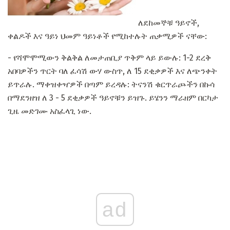
ለደከመኞቹ ዓይኖች,
ቀልዶች እና ዓይነ ህመም ዓይነቶች የሚከተሉት ጠቃሚዎች ናቸው:
- የሻሞሞሚውን ቅልቅል ለመታጠቢያ ጥቅም ላይ ይውሉ: 1-2 ደረቅ
አበባዎችን ጥርት ባለ ፈሳሽ ውሃ ውስጥ, ለ 15 ደቂቃዎች እና ለጭንቀት
ይጥራሉ. ማቀዝቀዣዎች በጣም ይረዳሉ: ትናንሽ ቁርጥራጮችን በኩሳ
በማደንዘዝ ለ 3 - 5 ደቂቃዎች ዓይኖቹን ይዝጉ. ይሄንን ማራዘም በርካታ
ጊዜ መድገሙ አስፈላጊ ነው.
ad