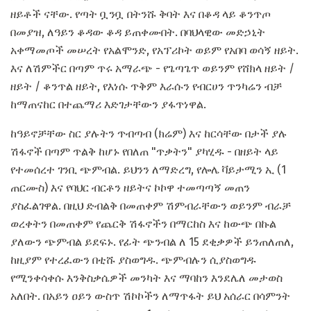
ዘይቶች ናቸው. የጣት ቧንቧ በትንሹ ቅባት እና በቆዳ ላይ ቆንጥጦ
በመያዝ, ለዓይን ቆዳው ቆዳ ይጠቀሙበት. በባህላዊው መድኃኒት
አቀማመጦች መሠረት የአልሞንድ, የአፕሪኮት ወይም የአበባ ወሳኝ ዘይት.
እና ለሽምችር በጣም ጥሩ አማራጭ - የጌጣጌጥ ወይንም የሸክላ ዘይት /
ዘይት / ቆንጥል ዘይት, የእነሱ ጥቅም እራሱን የብርሀን ጥንካሬን ብቻ
ከማጠናከር በተጨማሪ እድገታቸውን ያፋጥነዋል.
ከዓይኖቻቸው ስር ያሉትን ጥብጣብ (ክሬም) እና ከርሳቸው በታች ያሉ
ሽፋኖች በጣም ጥልቅ ከሆኑ የበለጠ "ጥቃትን" ያካሂዱ - በዘይት ላይ
የተመሰረተ ገንቢ ጭምብል. ይህንን ለማድረግ, የሎሌ ቫይታሚን ኢ (1
ጠርሙስ) እና የባህር ብርቶን ዘይትና ኮኮዋ ተመጣጣኝ መጠን
ያስፈልገዋል. በዚህ ድብልቅ በመጠቀም ሽምብራቸውን ወይንም ብራቻ
ወረቀትን በመጠቀም የጨርቅ ሽፋኖችን በማርከስ እና ከውጭ በኩል
ያለውን ጭምብል ይደፍኑ. የፊት ጭንብል ለ 15 ደቂቃዎች ይንጠለጠለ,
ከዚያም የተረፈውን በቲሹ ያስወግዱ. ጭምብሉን ሲያስወግዱ
የሚንቀሳቀሱ እንቅስቃሴዎች መንካት እና ማባከን እንደሌለ መታወስ
አለበት. በአይን ዐይን ውስጥ ሽኮኮችን ለማጥፋት ይህ አሰራር በሳምንት