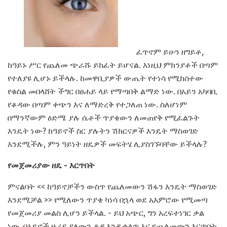
ፈጥኖም ይሁን ዘግይቶ,
ከዓይኑ ሥር የጨለመ ጭራሹ ይከፈት ይሆናል. እነዚህ ምክንያቶች በጣም
የተለያዩ ሊሆኑ ይችላሉ. ከመዋቢያዎች ውጤት የተነሳ የሚከሰተው
የቁስል መበላሸት ችግር በፀሐይ ላይ የማጣበቅ ልማድ ነው. በአይን አካባቢ
የቆዳው በጣም ቀጭን እና ለማድረቅ የተጋለጠ ነው. ስለሆነም
በማንኛውም ዕድሜ ያሉ ሴቶች ጥያቄውን ለመጠየቅ የሚፈልጉት
እንዴት ነው? ከዓይኖች ስር ያሉትን ሽክርናዎች እንዴት ማስወገድ
እንደሚችሉ, ምን ዓይነት ዘዴዎች መፍትሄ ሊያስገኙባቸው ይችላሉ?
የመጀመሪያው ዘዴ - እርጥበት
ምናልባት << ከዓይኖቻችን ውስጥ የጨለመውን ሽፋን እንዴት ማስወገድ
እንደሚቻል >> የሚለውን ጥያቄ ካነሳ በኋላ ወደ አእምሮው የሚመጣ
የመጀመሪያ መልስ ሊሆን ይችላል. - ይህ አጭር, ግን አረፍተነገር ቃል
ነው. በአይኖች ዙሪያ ያለውን ቆዳ እንዲቀልጥ እና የጨለመውን እርጥበት