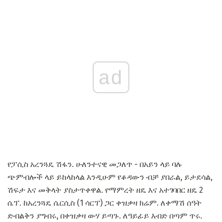
ad
የፓሲስ አረንጓዴ ሽፋን. ሁለንተናዊ መጋለጥ - በአይን ላይ ባሉ
ጭምብሎች ላይ ይከላከላል እንዲሁም የቆዳውን ብቻ ያበራል, ይታደሳል,
ሽፍታ እና መቅላት ያስታጥቀዋል. የማምረት ዘዴ እና አተገባበር ዘዴ 2
ሴፕ. ከአረንጓዴ ሴርሲስ (1 ሳርፕ) ጋር ቀዝቃዛ ክሬም. ለቀማሽ ሰዓት
ድብልቅን ያግብሩ, በቀዝቃዛ ውሃ ይጣጉ. ለዓይፊይ እብድ በጣም ጥሩ.