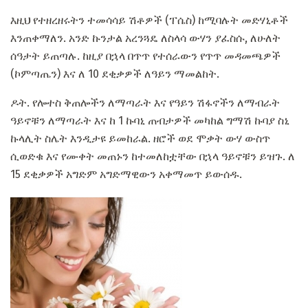
እዚህ የተዘረዘሩትን ተመሳሳይ ሽቶዎች (ፐሴስ) ከሚባሉት መድሃኒቶች
እንጠቀማለን. አንድ ኩንታል አረንጓዴ ለስላሳ ውሃን ያፈስሱ, ለሁለት
ሰዓታት ይጠጣሉ. ከዚያ በኋላ በጥጥ የተሰራውን የጥጥ መዳመጫዎች
(ኮምጣጤን) እና ለ 10 ደቂቃዎች ለዓይን ማመልከት.
ዶት. የሎተስ ቅጠሎችን ለማጣራት እና የዓይን ሽፋኖችን ለማብራት
ዓይኖቹን ለማጣራት እና ከ 1 ኩባኒ ጠብታዎች መካከል ግማሽ ኩባያ ስኒ
ኩላሊት ስሌት እንዲታዩ ይመከራል. ዘሮች ወደ ሞቃት ውሃ ውስጥ
ሲወድቁ እና የሙቀት መጠኑን ከተመለከቷቸው በኋላ ዓይኖቹን ይዝጉ. ለ
15 ደቂቃዎች አግድም አግድማዊውን አቀማመጥ ይውሰዱ.