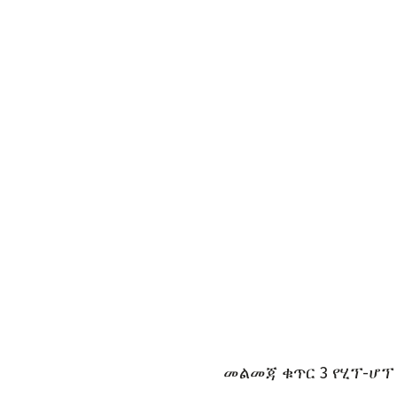
መልመጃ ቁጥር 3 የሂፕ-ሆፕ