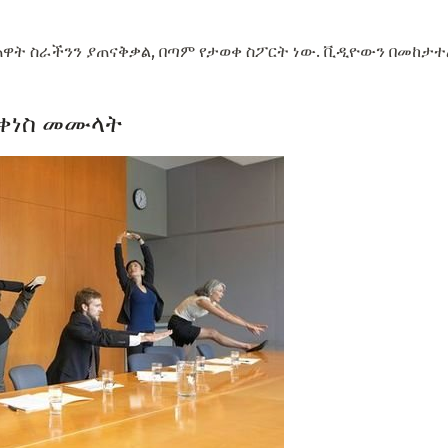
ጠዋት ስራችንን ያጠናቅቃል, በጣም የታወቀ ስፖርት ነው. ቪዲዮውን በመከታተ
መቀነስ መሙላት