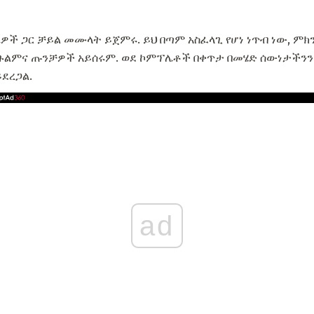
ዎች ጋር ቻይል መሙላት ይጀምሩ. ይህ በጣም አስፈላጊ የሆነ ነጥብ ነው, ምክ
ጉልምና ጡንቻዎች አይሰሩም. ወደ ኮምፕሌቶች በቀጥታ በመሄድ ሰውነታችንን
ይደረጋል.
ad