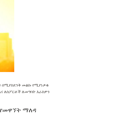
ይ በሚያስደንቅ መልኩ የሚያነቃቁ
እና ለስፖርቶች ለመግባት እራስዎን
ጥ የመዋኘት ማለዳ