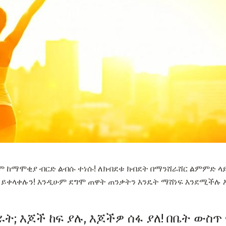
ም ከማሞቂያ ብርድ ልብሱ ተነሱ! ለክብደቱ ክብደት በማንሸራሸር ልምምድ ላ
ር ይቀላቀሉን! እንዲሁም ደግሞ ጠዋት ጠንቃትን እንዴት ማሸነፍ እንደሚችሉ 
 አራት; እጆች ከፍ ያሉ, እጆችዎ ሰፋ ያለ! በቤት ውስ