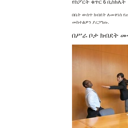
የስፖርት ቁጥር 6 ቢስክሌት
በቤት ውስጥ ክብደት ለመቀነስ የ
መከተልዎን ያረጋግጡ.
በሥራ ቦታ ክብደት 