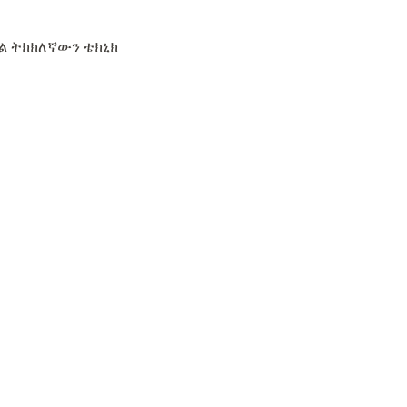
ል ትክክለኛውን ቴክኒክ