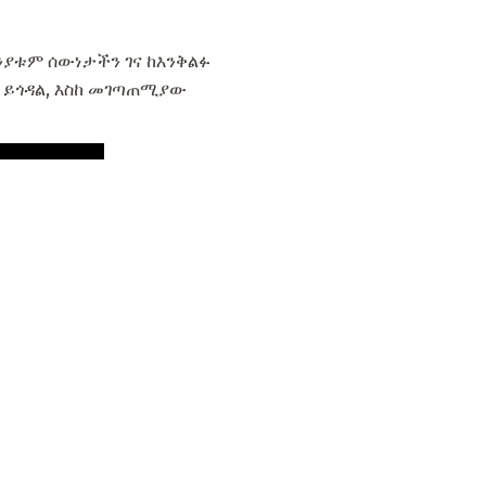
ንያቱም ሰውነታችን ገና ከእንቅልፉ
 ይጎዳል, እስከ መገጣጠሚያው