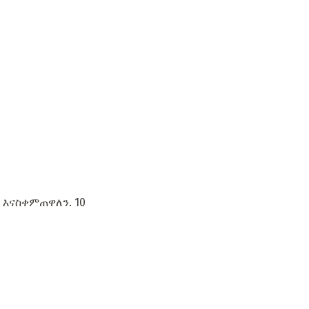
 እናስቀምጠዋለን. 10