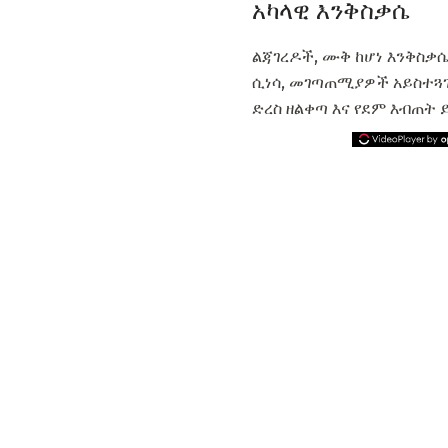
አካላዊ እንቅስቃሴ
ልጃገረዶች, ሙቅ ከሆነ እንቅስቃሴ
ሲነሳ, መገጣጠሚያዎች አይስተጓ
ድረስ ዘልቀጣ እና የደም እብጠት 