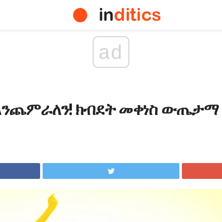
ad
 እንጨምራለን! ክብደት መቀነስ ውጤታማ