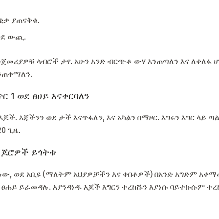
ቂቃ ያጠናቅቁ.
ወደ ውጪ.
መሪያዎቹ ላብሮች ታየ. አሁን አንድ ብርጭቆ ውሃ እንጠጣለን እና ለቀለፋ ሆ
ንጠቀማለን.
ር 1 ወደ ፀሀይ እናቀርባለን
 እጆች. እጃችንን ወደ ታች እናጥፋለን, እና አካልን በማዞር. እግሩን እግር ላይ 
0 ጊዜ.
 ጆሮዎች ይጎትቱ
 ነው, ወደ አቢዩ (ማለትም አህያዎቻችን እና ቀበቶዎች) በአንድ አግድም አቀ
ሐይ ይራመዳሉ. እያንዳነዱ እጆች እግርን ተረከሹን እያነሱ ባይተኩሱም ተረከቡ