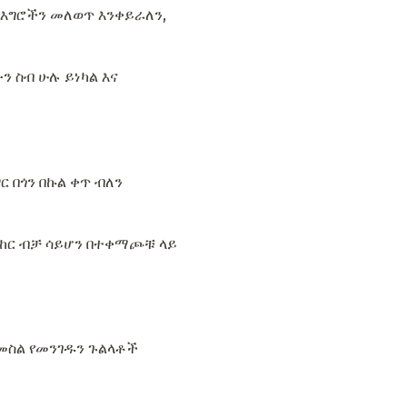
 እግሮችን መለወጥ እንቀይራለን,
ን ስብ ሁሉ ይነካል እና
ር በጎን በኩል ቀጥ ብለን
ናከር ብቻ ሳይሆን በተቀማጮቹ ላይ
ይመስል የመንገዱን ጉልላቶች