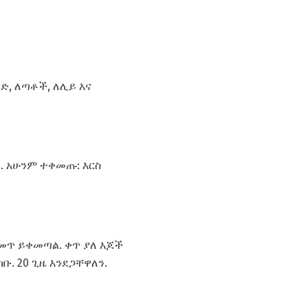
ድ, ለጣቶች, ለሊይ እና
ጣል. አሁንም ተቀመጡ: እርስ
ማመጥ ይቀመጣል. ቀጥ ያለ እጆች
. 20 ጊዜ እንደጋቸዋለን.