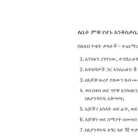
ለቤት ምቹ የሆኑ እንቅስቃ
ስለዚህ ጥቂት ቃላቶች - ተጨማሪ 
አንገቱን ረገጥነው, ተንሸራቶቹን
ከትከሻዎች ጋር እንሰራለን: 8
በእጆቹ ዙሪያ ያለውን ክብ ሙ
ቀስ በቀስ ወደ ጎኖቹ እንጓዛለ
በእያንዳንዱ አቅጣጫ;
እጆችና አካላት ወደ ፊት, ወ
እጆቹን ወደ ሰማያት በመሳብ
በእያንዳንዱ እግር ላይ 10 ጥ