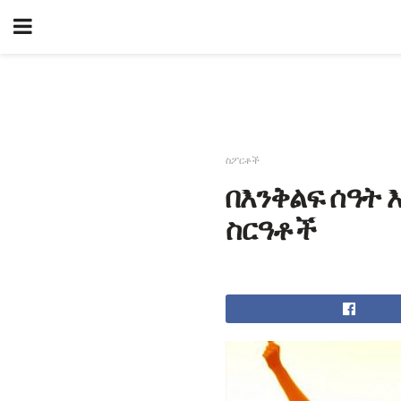
ስፖርቶች
በእንቅልፍ ሰዓት
ስርዓቶች