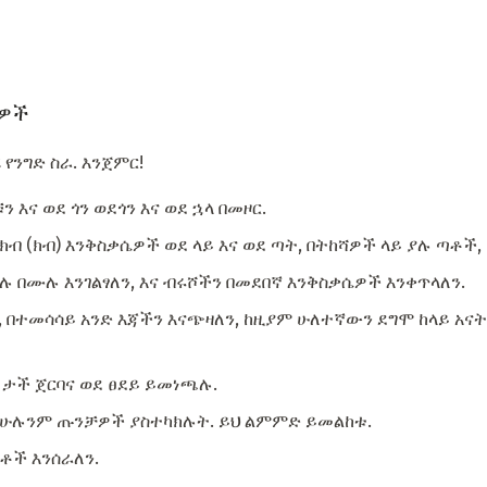
ሴዎች
የንግድ ስራ. እንጀምር!
 እና ወደ ጎን ወደጎን እና ወደ ኋላ በመዞር.
 ክብ (ክብ) እንቅስቃሴዎች ወደ ላይ እና ወደ ጣት, በትከሻዎች ላይ ያሉ ጣቶች,
ሉ በሙሉ እንገልፃለን, እና ብሩሾችን በመደበኛ እንቅስቃሴዎች እንቀጥላለን.
ን, በተመሳሳይ አንድ እጃችን እናጭዛለን, ከዚያም ሁለተኛውን ደግሞ ከላይ አናት
ደ ታች ጀርባና ወደ ፀደይ ይመነጫሉ.
 ሁሉንም ጡንቻዎች ያስተካክሉት. ይህ ልምምድ ይመልከቱ.
ቃቶች እንሰራለን.