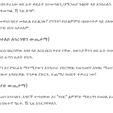
ና በተቃራኒው ወደ ፊት ወደፊት እናመጣለን, በማጋጠያ ጉልበት ላይ እንሰራለን.
መጣል. 15 ጊዜ ድገም.
መቀነስ ክፍያ መክፈል ይፈልጋሉ? ያግኙት! ይህ ልምምድ በሰውነትዎ ላይ ያለው
ነገር ሰነፍ አይደለም.
(በተለይ ለጎረጎቹን ውጤታማ)
ርስ በእርሳቸው ከላዩ ላይ እርስ በርስ ትይዩ ናቸው. ሰውነታችንን ወደ ፊት ሳናዞ
 ወደ ፈጣን ኡደት ይሂዱ.
ን እና የግራፊክ ማተሚያውን እንዲሠራ ያደርገዋል. የጡንጠባን አካባቢ ማጠ
ሎታ አዳብረዋል. ጥንቃቄ ያድርጉ, ተጨማሪ ክብደት ተቃራኒ ነው!
 ለሆድ ውጤታማ)
ርጠን እንነሳለን. እግሮች ተጣብቀው እና "የብር" ልምምድ ማድረግን የመሰለ 
ከፍተኛ ግፊት. 15 ጊዜ እንደጋቸዋለን.