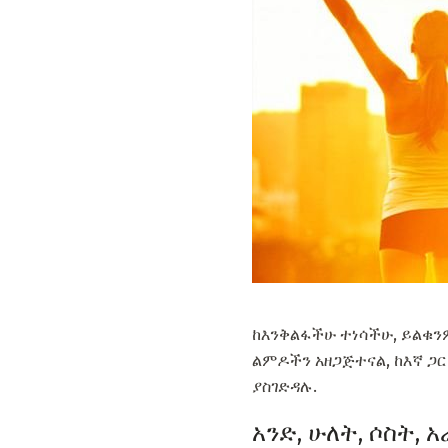
ከእንቅልፋችሁ ተነሳችሁ, ይልቁን
ልምዶችን አዘጋጅተናል, ከእኛ ጋ
ያስገድዳሉ.
አንድ, ሁለት, ሶስት,