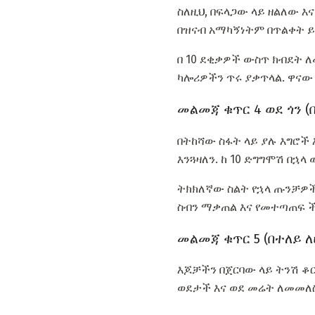
ስለዚህ, በፍላጋው ላይ ዘልለው እ
በዝናብ አማካኝነትም በጥልቀት ይቀ
በ 10 ደቂቃዎች ውስጥ ክብደት ለ
ካሎሪዎችን ጥሩ ያቃጥላል. ዋናው 
መልመጃ ቁጥር 4 ወደ ጎን 
በትከሻው ስፋት ላይ ያሉ እግሮች እ
እንጓዛለን. ከ 10 ድግግሞሽ በኋላ
ትክክለኛው ስልት የኋላ ጡንቻዎች
ስብን ማቃጠል እና የመተጣጠፍ ች
መልመጃ ቁጥር 5 (በተለይ
እጆቻችን በጀርባው ላይ ትንሽ ቆ
ወደታች እና ወደ መሬት ለመመለስ 