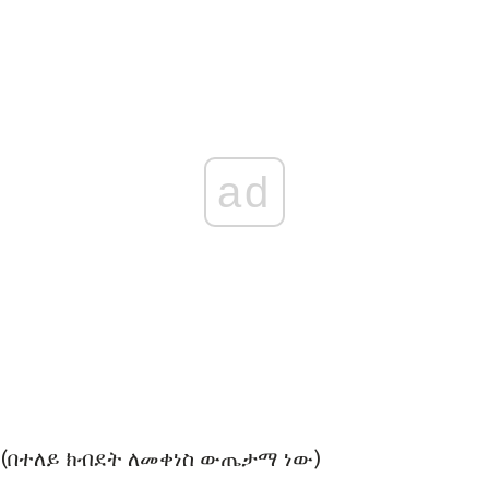
ad
 (በተለይ ክብደት ለመቀነስ ውጤታማ ነው)