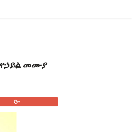
 የኃይል መሙያ