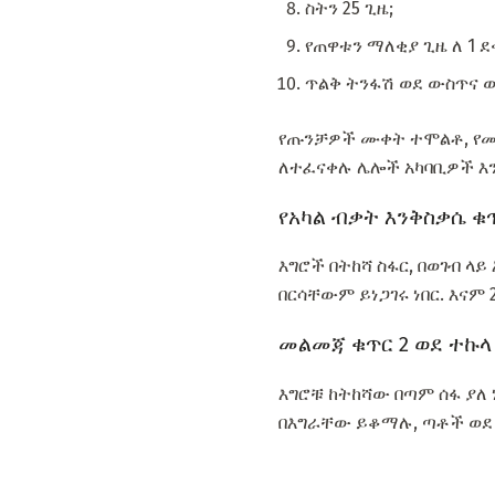
ስትን 25 ጊዜ;
የጠዋቱን ማለቂያ ጊዜ ለ 1 ደ
ጥልቅ ትንፋሽ ወደ ውስጥና 
የጡንቻዎች ሙቀት ተሞልቶ, የመጀ
ለተፈናቀሉ ሌሎች አካባቢዎች እ
የአካል ብቃት እንቅስቃሴ ቁጥ
እግሮች በትከሻ ስፋር, በወገብ ላይ
በርሳቸውም ይነጋገሩ ነበር. እናም 2
መልመጃ ቁጥር 2 ወደ ተኩላ
እግሮቹ ከትከሻው በጣም ሰፋ ያለ
በእግራቸው ይቆማሉ, ጣቶች ወደ ፀ