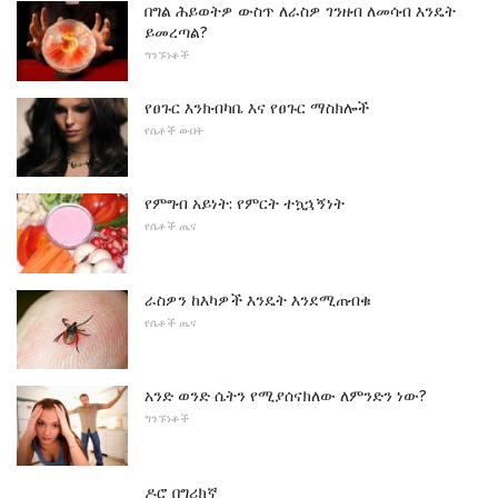
በግል ሕይወትዎ ውስጥ ለራስዎ ገንዘብ ለመሳብ እንዴት
ይመረጣል?
ግንኙነቶች
የፀጉር እንክብካቤ እና የፀጉር ማስክሎች
የሴቶች ውበት
የምግብ አይነት: የምርት ተኳኋኝነት
የሴቶች ጤና
ራስዎን ከእካዎች እንዴት እንደሚጠብቁ
የሴቶች ጤና
አንድ ወንድ ሴትን የሚያሰናክለው ለምንድን ነው?
ግንኙነቶች
ዶሮ በግሪክኛ