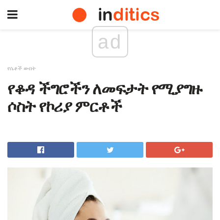
ad
የሴቶች ውበት
የቆዳ ችግሮችን ለመፍታት የሚያግዙ
ሶስት የኮሪያ ምርቶች