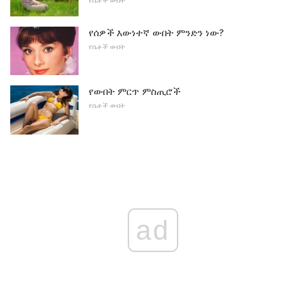
የሴቶች ውበት
የሰዎች እውነተኛ ውበት ምንድን ነው?
የሴቶች ውበት
የውበት ምርጥ ምስጢሮች
የሴቶች ውበት
ad