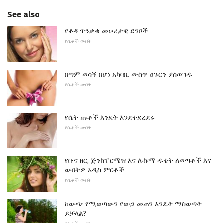
See also
የቆዳ ጥንቃቄ መሠረታዊ ደንቦች
የሴቶች ውበት
በጣም ወሳኝ በሆነ አካባቢ ውስጥ ፀጉርን ያስወግዱ
የሴቶች ውበት
የሴት ጡቶች እንዴት እንደተደረደሩ
የሴቶች ውበት
የቡና ዘር, ጅንክፐርሜዝ እና ሉኩማ ዱቄት ለወጣቶች እና
ውበትዎ አዲስ ምርቶች
የሴቶች ውበት
ከውጭ የሚወጣውን የውኃ መጠን እንዴት ማስወጣት
ይቻላል?