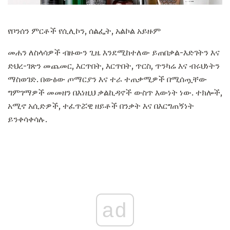
የቦንሰን ምርቶች የሲሊኮን, ሰልፌት, አልኮል አይዙም
መሐን ለስላሳዎች ብዙውን ጊዜ እንደሚከተለው ይጠበቃል-እድገትን እና
ድህረ-ገጽን መጨመር, እርጥበት, እርጥበት, ጥርስ, ጥንካሬ እና ብሩህነትን
ማስወገድ. በውፅው ጦማርያን እና ተራ ተጠቃሚዎች በሚሰጧቸው
ግምገማዎች መመዘን በእነዚህ ቃልኪዳኖች ውስጥ እውነት ነው. ተክሎች,
አሚኖ አሲድዎች, ተፈጥሯዊ ዘይቶች በንቃት እና በእርግጠኝነት
ይንቀሳቀሳሉ.
ad