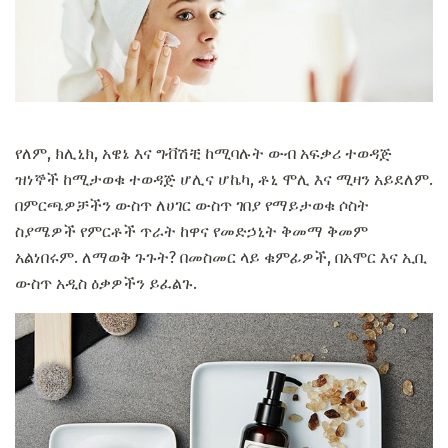
የለም, ክሊኒክ, አዌኔ እና ግቭሽቺ ከሚባሉት ውብ አፍቃሪ ተወዳጅ
ዝነኞች ከሚታወቁ ተወዳጅ ሆሊና ሆኬካ, ቶኒ ሞሊ እና ሚዛን አይደለም.
በምርጫዎቻችን ውስጥ ለሀገር ውስጥ ገበያ የማይታወቁ ሶስት
ስያሜዎች የምርቶች ጥራት ከዋና የመድኃኒት ቅመማ ቅመም
አልነበሩም. ለማወቅ ጉጉት? በመስመር ላይ ቁምፊዎች, በአሞር እና ኢቢ
ውስጥ አዲስ ዕቃዎችን ይፈልጉ.