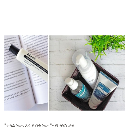
"ቀላል ነው. እና ያ በቂ ነው "- የክላሄስ ቃል