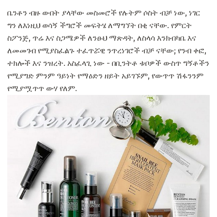
ቤንቶን ብዙ ውበት ያላቸው መስመሮች የሉትም ሶስት ብቻ ነው, ነገር
ግን ለእነዚህ ወሳኝ ችግሮች መፍትሄ ለማግኘት በቂ ናቸው. የምርት
ስፖንጅ, ጥሬ እና ስጋሜዎች ለንፁህ ማጽዳት, ለስላሳ እንክብካቤ እና
ለመመገብ የሚያስፈልጉ ተፈጥሯዊ ንጥረነገሮች ብቻ ናቸው; የንብ ቀፎ,
ተክሎች እና ንዝረት. አስፈላጊ ነው - በቢንትቶ ቱቦዎች ውስጥ ግኝቶችን
የሚያግድ ምንም ዓይነት የማዕድን ዘይት አይገኙም, የውጥጥ ሽፋንንም
የሚያሟጥጥ ውሃ የለም.