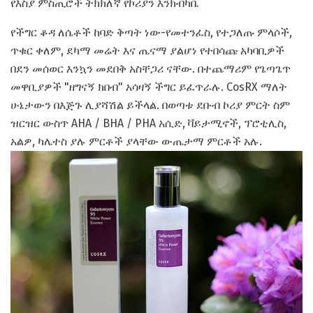
የእስያ ምስጢሮች ትክክለኛ የኮሪያን እንክብካቤ
የችግር ቆዳ ለሴቶች ከባድ ቅጣት ነው-የመተንፈስ, የተጋለጡ ምላሶች,
ጥቁር ቀለም, ደካማ መሬት እና ጤናማ ያልሆነ የተበሳጩ አካባቢዎች
በደን መሰወር እንኳን መደበቅ አስቸጋሪ ናቸው. በተጨማሪም የጌጣጌጥ
መዋቢያዎች "ዘግናኝ ክበብ" አሳዛኝ ችግር ይፈጥራሉ. CosRX ማለት
ሁኔታውን በእጅጉ ሊያሻሽል ይችላል. በወጣቱ ደቡብ ኮሪያ ምርት ስም
ዝርዝር ውስጥ AHA / BHA / PHA አሲድ, ቫይታሚኖች, ፕሮቲሊስ,
አልዎ, ካሌተስ ያሉ ምርቶች ያላቸው ውጤታማ ምርቶች አሉ.