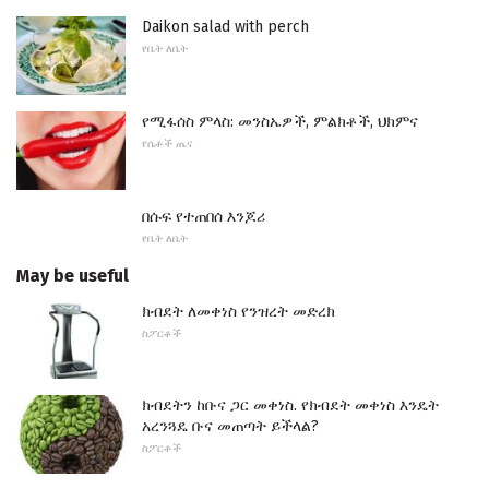
Daikon salad with perch
የቤት ለቤት
የሚፋሰስ ምላስ: መንስኤዎች, ምልክቶች, ህክምና
የሴቶች ጤና
በሱፍ የተጠበሰ እንጆሪ
የቤት ለቤት
May be useful
ክብደት ለመቀነስ የንዝረት መድረክ
ስፖርቶች
ክብደትን ከቡና ጋር መቀነስ. የክብደት መቀነስ እንዴት
አረንጓዴ ቡና መጠጣት ይችላል?
ስፖርቶች