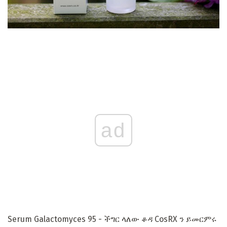
ad
Serum Galactomyces 95 - ችግር ላለው ቆዳ CosRX ን ይመርምሩ