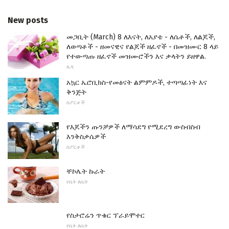
New posts
መጋቢት (March) 8 ለእናት, ለአያቴ - ለሴቶች, ለልጆች,
ለወጣቶች - ዘመናዊና የልጆች ዘፈኖች - በመዝሙር 8 ላይ
የተውጣጡ ዘፈኖች መዝሙሮችን እና ቃላትን ይዘዋል.
ሌላ
አኳር ኤሮቢክስ-የመፅናት ልምምዶች, ተጣጣፊነት እና
ቅንጅት
ስፖርቶች
የእጆችን ጡንቻዎች ለማሳደግ የሚደረግ ውስብስብ
እንቅስቃሴዎች
ስፖርቶች
ቸኮሌት ኩራት
የቤት ለቤት
የስታሮሬን ጥቁር ፕራይሞተር
የቤት ለቤት