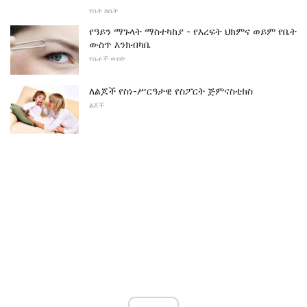
የቤት ለቤት
የዓይን ማጉላት ማስተካከያ - የእረፍት ህክምና ወይም የቤት
ውስጥ እንክብካቤ
የሴቶች ውበት
ለልጆች የስነ-ሥርዓታዊ የስፖርት ጅምናስቲክስ
ልጆች