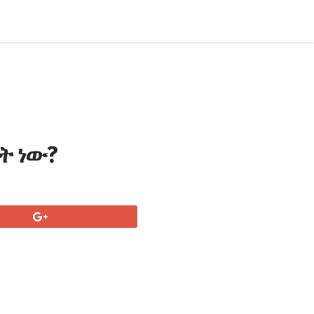
ት ነው?