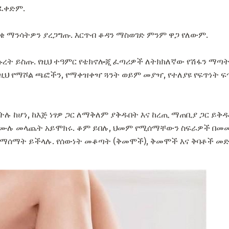
ፈቀድም.
ቃቄ ማንሳትዎን ያረጋግጡ. እርጥብ ቆዳን ማስወገድ ምንም ዋጋ የለውም.
ት ይስጡ. የዚህ ተዓምር የቴክኖሎጂ ፈጣሪዎች ለትክክለኛው የሽፋን ማጣት 
ነዚህ የማሾል ጫፎችን, የማቀዝቀዣ ጓንት ወይም መያዣ, የተለያዩ የፍጥነት ፍ
ሉ ከሆነ, ከእጅ ነፃዎ ጋር ለማቅለም ያቅዱበት እና ከረጢ ማጠቢያ ጋር 
 በሙሉ መላጨት አይሞክሩ. ቆም ይበሉ, ህመም የሚሰማቸውን ስፍራዎች በመሙ
ማሰማት ይችላሉ. የሰውነት መቆጣት (ቅመሞች), ቅመሞች እና ቅባቶች መድ