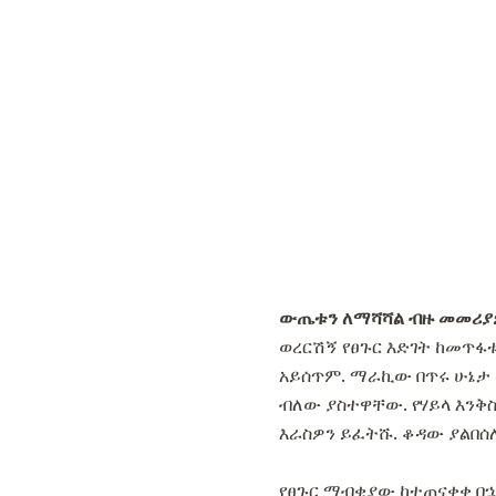
ውጤቱን ለማሻሻል ብዙ መመሪ
ወረርሽኝ የፀጉር እድገት ከመጥፋቱ
አይሰጥም. ማራኪው በጥሩ ሁኔታ 
ብለው ያስተዋቸው. የሃይላ እንቅ
እራስዎን ይፈትሹ. ቆዳው ያልበሰለ
የፀጉር ማብቂያው ከተጠናቀቀ በኋ