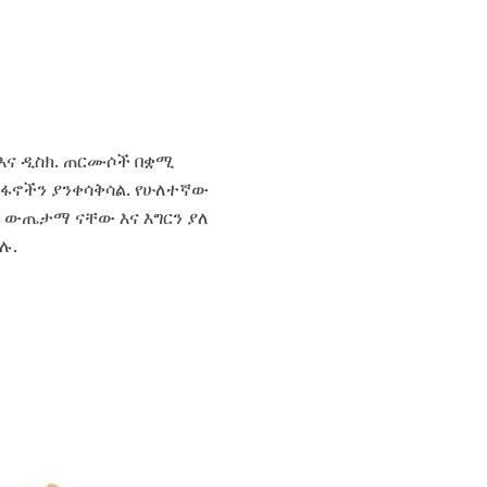
እና ዲስክ. ጠርሙሶች በቋሚ
ፋኖችን ያንቀሳቅሳል. የሁለተኛው
ል ውጤታማ ናቸው እና እግርን ያለ
ሉ.