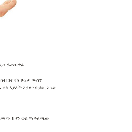
ጊዜ ይጠብቃል.
ባከብ በተሻለ ሁኔታ ውስጥ
 ቀስ እያለች እያደገ ሲሄድ, አንድ
ሩ አጫጭ ከሆነ ወደ ማቅለጫው