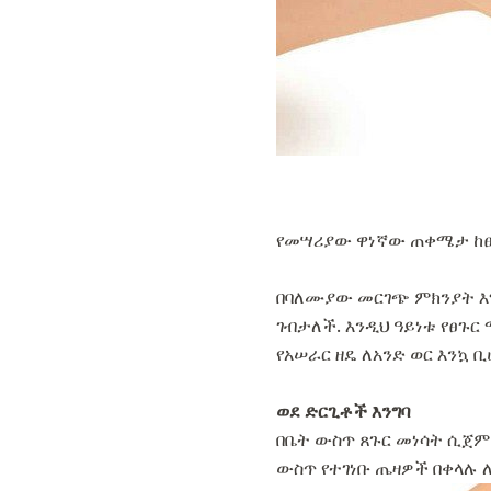
የመሣሪያው ዋነኛው ጠቀሜታ ከፀ
በባለሙያው መርገጭ ምክንያት እግ
ገብታለች. እንዲህ ዓይነቱ የፀጉር
የአሠራር ዘዴ ለአንድ ወር እንኳ ቢ
ወደ ድርጊቶች እንግባ
በቤት ውስጥ ጸጉር መነሳት ሲጀም
ውስጥ የተገነቡ ጤዛዎች በቀላሉ 