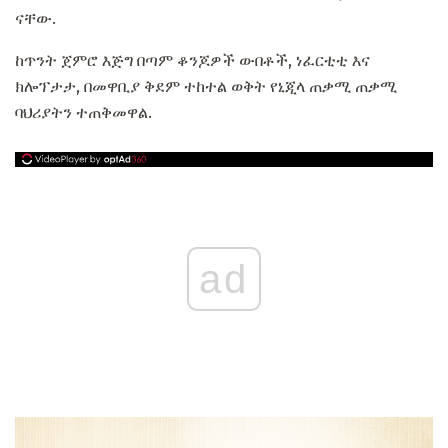
ናቸው.
ከጥንት ጀምሮ እጅግ በጣም ቆንጆዎች ውበቶች, ነፈርቲቲ እና
ክሎፕታታ, በመዋቢያ ቅደም ተከተል ወቅት የኒጂላ ጠቃሚ ጠቃሚ
ባህሪያትን ተጠቅመዋል.
ad