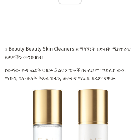
በ Beauty Beauty Skin Cleaners አማካኝነት በድብቅ ሚስጥራዊ
እቃዎችን መንከባከብ
የውሻው ቆዳ ጨርቅ የዘርፉ 5 ልዩ ምርቶች በተለይም ማይሊክ ውሃ,
ማኩስ, ባለ-ሁለት ቅጽል ሽፋን, ወተትና ማራኪ ክሬም ናቸው.