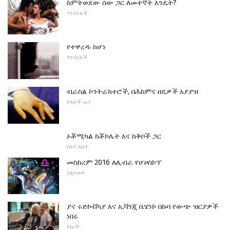
ከምትወደው ሰው ጋር ለመተኛት እንዴት?
ግንኙነቶች
የተዋረዱ ከሆነ
ግንኙነቶች
ብራስል ኮንትራክተሮች, በሕክምና ዘዴዎች አያያዝ
የሴቶች ጤና
ኦቾሚካል ከቾኮሌት እና ከቅቦች ጋር
የቤት ለቤት
መስከረም 2016 ለሊብራ የሆዞስኮፕ
ያልታወቀ
ያና ሩድኮቭካያ እና ኢቫንጂ ቤሄንኮ በኩባ የውጭ ዝርያዎች
ነበሩ
ኮከቦች