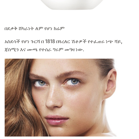
በደቃቅ ሸካራነት ለም የሆነ ክሬም
አስደሳች የሆነ ጉርሻ በ 1818 በጓረለር ሽቶዎች የተፈጠሩ ነጭ ሻይ,
ጃስሚን እና ሙጫ የተሰራ ግሩም መዓዛ ነው.