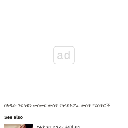
ad
በአዲሱ ጉርላዌን መስመር ውስጥ የክላይኦፓራ ውስጥ ሚስጥሮች
See also
የፊት ገጽ ቆዳ እና ፈሳሽ ቆዳ