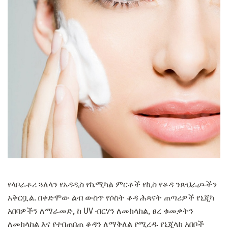
የላቦራቶሪ ጓለላን የአዳዲስ የኬሚካል ምርቶች የኪስ የቆዳ ንጽህራጮችን
አቅርቧል. በቀድሞው ልብ ውስጥ የሶስት ቆዳ ሕጻናት ጠጣሪዎች የኒጂካ
አበባዎችን ለማራመድ, ከ UV ብርሃን ለመከላከል, ፀረ ቁመቃትን
ለመከላከል እና የተበጠበጠ ቆዳን ለማቅለል የሚረዱ የኒጂላክ አበቦች