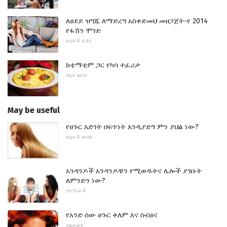
ለፀደይ ዝግጁ ለማድረግ አስቀድመህ መዘጋጀት-የ 2014
የፋሽን ሞገድ
የሴቶች ፋሽን
ከቲማቲም ጋር የካሳ ተፈሪታ
የቤት ለቤት
May be useful
የፀጉር እድገት በፍጥነት እንዲያድግ ምን ያህል ነው?
የሴቶች ውበት
አንዳንዶች አንዳንዶቹን የሚወዱትና ሌሎች ያገቡት
ለምንድን ነው?
ግንኙነቶች
የአንድ ሰው ፀጉር ቀለም እና ስብዕና
ያልታወቀ