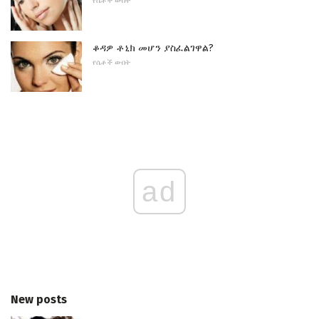
የሴቶች ውበት
ቆዳዎ ቶኒክ መሆን ያስፈልገዋል?
የሴቶች ውበት
ad
New posts