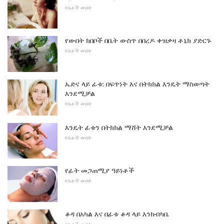
የሴቶች ውበት
የውበት ክበቦች በቤት ውስጥ በበረዶ ቀዝቃዛ ቶኒክ ያድርጉ
የሴቶች ውበት
ኤድና ላይ ፊቱ: በፍጥነት እና በትክክል እንዴት ማስወጣት
እንደሚቻል
የሴቶች ውበት
እንዴት ፊቱን በትክክል ማሸት እንደሚቻል
የሴቶች ውበት
የፊት መጋጠሚያ ዓይነቶች
የሴቶች ውበት
ቆዳ በአካል እና በፊቱ ቆዳ ላይ እንክብካቤ