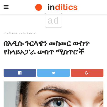
ad
የሴቶች ውበት
የፊት እንክብካቤ
በአዲሱ ጉርላዌን መስመር ውስጥ
የክላይኦፓራ ውስጥ ሚስጥሮች