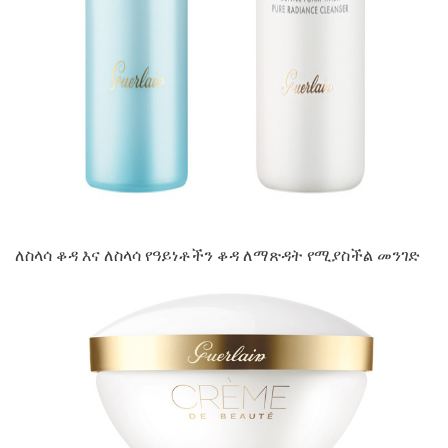
ad
ለስላሳ ቆዳ እና ለስላሳ የዓይነቶችን ቆዳ ለማጽዳት የሚያስችል መንገድ