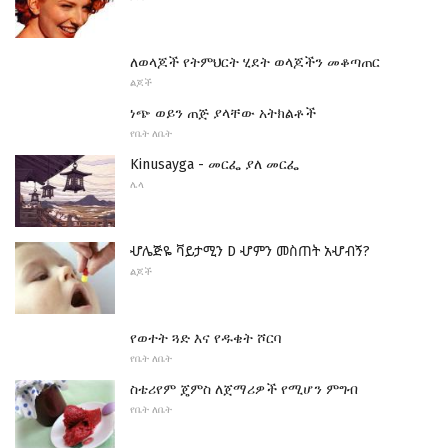
ለወላጆች የትምህርት ሂደት ወላጆችን መቆጣጠር
ልጆች
ነጭ ወይን ጠጅ ያላቸው አትክልቶች
የቤት ለቤት
Kinusayga - መርፌ ያለ መርፌ
ሌላ
ሇሌጅዬ ቫይታሚን D ሇምን መስጠት አሇብኝ?
ልጆች
የወተት ጓድ እና የዱቄት ሾርባ
የቤት ለቤት
ስቴሪየም ጄምስ ለጀማሪዎች የሚሆን ምግብ
የቤት ለቤት