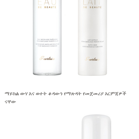
ማይክል ውሃ እና ወተት ቆዳውን የማጽዳት የመጀመሪያ እርምጃዎች
ናቸው