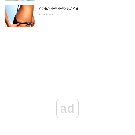
የፀሐይ ቆዳ ቆዳን አያያዝ
የሴቶች ጤና
ad