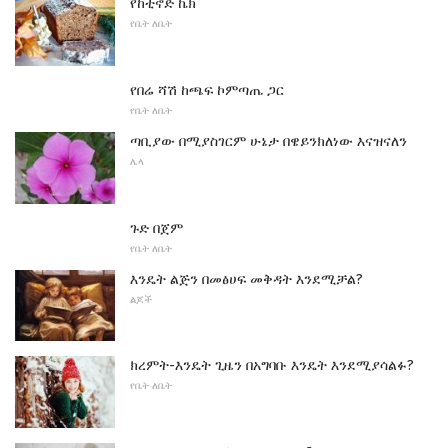
የከቲኖድ ኬክ
የቤት ለቤት
የበሬ ሻሽ ከጫፍ ኮምጣጤ ጋር
የቤት ለቤት
ጣቢያው በሚያስገርም ሁኔታ በዌይንክለነው እናዝናለን
ሌላ
ጉድ በጀም
የቤት ለቤት
እንዴት ልጅን በመፅሀፍ መቅዳት እንደሚቻል?
ልጆች
ክረምት-እንዴት ጊዜን በአግባቡ እንዴት እንደሚያሳልፉ?
የቤት ለቤት