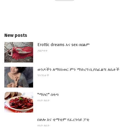
New posts
Erottic dreams እና sex በህልም
ያልታወቀ
ወንዶችን ለማስነወር ምን ማድረግ ቢያስፈልግ: ለሴቶች
ግንኙነቶች
"ማሶሮ" ሰላጣ
የቤት ለቤት
በቆሎ እና ቲማቲም የፈረንሳይ ፓቲ
የቤት ለቤት