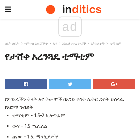
ad
የቤት ለቤት
የምግብ አዘገጃጀት
ሌላ
እነዚህ ንጥረ ነገሮች
አትክልቶች
ቲማቲም
የታሸቀ አረንጓዴ ቲማቲም
የምድራችን ቅላት እና ቅመሞች በአንድ ሶስት ሊትር ድስት ይሰላል.
የኦሮማ ግብይት
ቲማቲም - 1.5-2 ኪሎግራም
ውሃ - 1.5 ሚሊለል
ጨው - 1.5. ማንኪያዎች