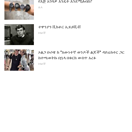
የእጅ አንጓዎ እንዴት እንደሚለብስ?
ሌላ
ተዋንያን ቪክቶር ኢዪይቪቭ
ኮከቦች
ኦልጋ ቡሶዌ ከ "እውነተኛ ወንዶች ልጆች" ዳይሬክተር ጋር
ከተጫወትኩ በኋላ በቱርክ ውስጥ አረፉ
ኮከቦች