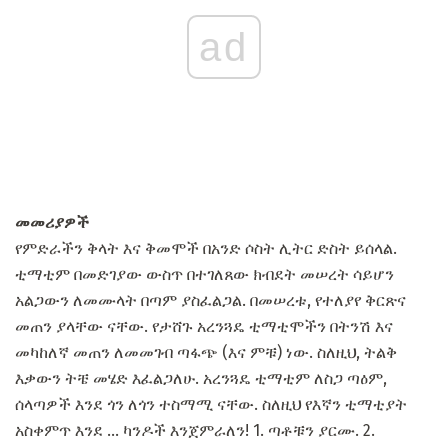
ad
መመሪያዎች
የምድራችን ቅላት እና ቅመሞች በአንድ ሶስት ሊትር ድስት ይሰላል.
ቲማቲም በመድገያው ውስጥ በተገለጸው ክብደት መሠረት ሳይሆን
አልጋውን ለመሙላት በጣም ያስፈልጋል. በመሠረቱ, የተለያየ ቅርጽና
መጠን ያላቸው ናቸው. የታሸጉ አረንጓዴ ቲማቲሞችን በትንሽ እና
መካከለኛ መጠን ለመመገብ ጣፋጭ (እና ምቹ) ነው. ስለዚህ, ትልቅ
እቃውን ትቼ መሄድ እፈልጋለሁ. አረንጓዴ ቲማቲም ለስጋ ጣዕም,
ሰላጣዎች እንደ ጎን ለጎን ተስማሚ ናቸው. ስለዚህ የእኛን ቲማቲያት
አስቀምጥ እንደ ... ካንዶች እንጀምራለን! 1. ጣቶቹን ያርሙ. 2.