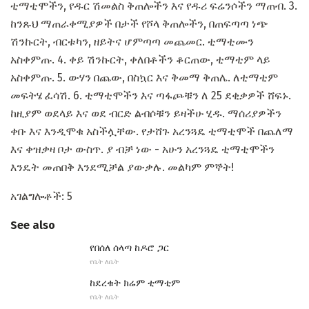
ቲማቲሞችን, የዱር ሽመልስ ቅጠሎችን እና የዱሪ ፍሬንሶችን ማጠብ. 3.
ከንጹህ ማጠራቀሚያዎች በታች የሾላ ቅጠሎችን, በጠፍጣጣ ነጭ
ሽንኩርት, ብርቱካን, ዘይትና ሆምጣጣ መጨመር. ቲማቲሙን
አስቀምጡ. 4. ቀይ ሽንኩርት, ቀለበቶችን ቆርጠው, ቲማቲም ላይ
አስቀምጡ. 5. ውሃን በጨው, በስኳር እና ቅመማ ቅጠሌ. ለቲማቲም
መፍትሄ ፈሳሽ. 6. ቲማቲሞችን እና ጣፋጮቹን ለ 25 ደቂቃዎች ሸፍኑ.
ከዚያም ወደላይ እና ወደ ብርድ ልብሶቹን ይዛችሁ ሂዱ. ማሰሪያዎችን
ቀቡ እና እንዲሞቁ አስችሏቸው. የታሸጉ አረንጓዴ ቲማቲሞች በጨለማ
እና ቀዝቃዛ ቦታ ውስጥ. ያ ብቻ ነው - አሁን አረንጓዴ ቲማቲሞችን
እንዴት መጠበቅ እንደሚቻል ያውቃሉ. መልካም ምኞት!
አገልግሎቶች: 5
See also
የበሰለ ሰላጣ ከዶሮ ጋር
የቤት ለቤት
ከደረቁት ክሬም ቲማቲም
የቤት ለቤት