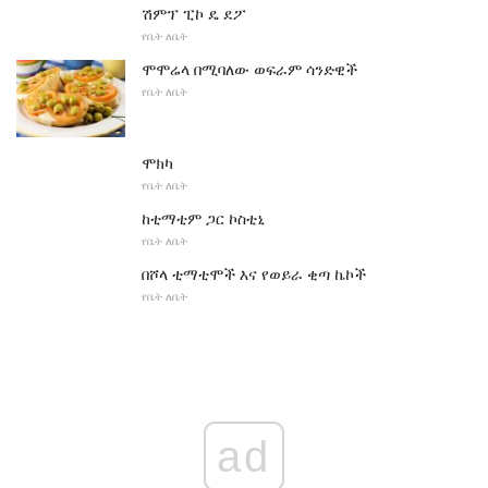
ሽምፕ ፒኮ ዴ ደፖ
የቤት ለቤት
ሞሞሬላ በሚባለው ወፍራም ሳንድዊች
የቤት ለቤት
ሞክካ
የቤት ለቤት
ከቲማቲም ጋር ኮስቲኒ
የቤት ለቤት
በሾላ ቲማቲሞች እና የወይራ ቂጣ ኬኮች
የቤት ለቤት
ad