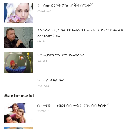
የውስጠ-ደንቦች ምልክቶችና ስሜቶች
የሴቶች ጤና
አንድሬሪ ራዚን ስለ << አዲሱ >> መሪነት በድረገፃቸው ላይ
አተኩረው ነበር.
ኮከቦች
የውቅያኖስ ዓሣ ምን ይመስላል?
ያልታወቀ
የተራራ ተክል ሱሪ
የቤት ለቤት
May be useful
በዘመናዊው ኅብረተሰብ ውስጥ የቤተሰብ እሴቶች
ግንኙነቶች