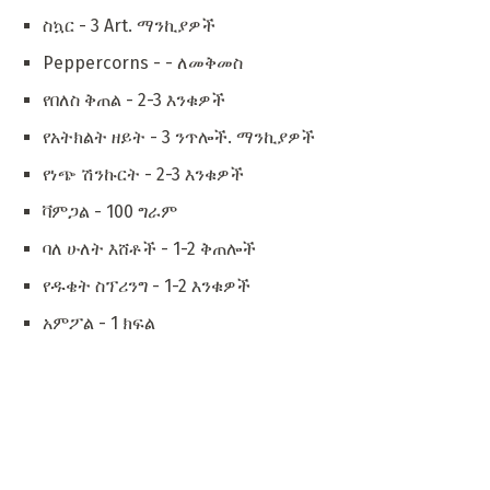
ስኳር - 3 Art. ማንኪያዎች
Peppercorns - - ለመቅመስ
የበለስ ቅጠል - 2-3 እንቁዎች
የአትክልት ዘይት - 3 ንጥሎች. ማንኪያዎች
የነጭ ሽንኩርት - 2-3 እንቁዎች
ቫምጋል - 100 ግራም
ባለ ሁለት እሸቶች - 1-2 ቅጠሎች
የዱቄት ስፕሪንግ - 1-2 እንቁዎች
አምፖል - 1 ክፍል