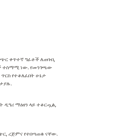
 አጭር ቀጥተኛ ግፊቶች ለጠባብ,
ሶች ተስማሚ ነው. የመንገጫው
 ጥርስ የተቆለፈበት ሁኔታ
ይታያሉ.
ት ዲግሪ ማዕዘን ላይ ተቆርጧል,
ጭር, ረጅምና የተበጣጠቁ ናቸው.