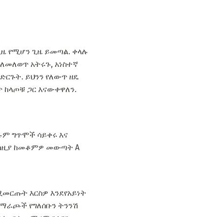
ዜ የሚሆን ጊዜ ይመጣል. ቀላሉ
 ለመለወጥ አትሩጉ, አነስተኛ
ድርጉት. ይህንን የለውጥ ዘዴ
 ከላጦቹ ጋር እናውቀዋለን.
ሉም ግጥሞች ሳይቀሩ እና
, ከዚያ ከመቆምዎ መውጣት A
ሚመርጡት እርስዎ እንደየአይነት
አማራጮች የግለሰቡን ትንንሽ