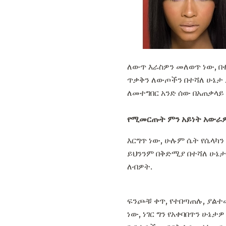
ለውጥ እራስዎን መለወጥ ነው, በ
ጥቃቅን ለውጦችን በተሻለ ሁኔታ ይ
ለመተግበር አንድ ሰው በአጠቃላይ 
የሚመርጡት ምን አይነት አውራ
እርግጥ ነው, ሁሉም ሴት የሴላካ
ይህንንም በቅድሚያ በተሻለ ሁኔታ
ለብዎት.
ፍንጮቹ ቀጥ, የተበጣጠሉ, ያልተ
ነው, ነገር ግን የአቀባበጥን ሁ