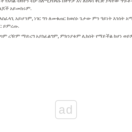
ች የአካል ብዛትን ብቻ ስለሚያበላሹ በቀጥታ እና ለስላሳ ቅርጽ ያላቸው ጥይ
 ልጆች አይመከሩም.
 አስፈላጊ አይሆንም, ነገር ግን ለመቁጠር ከወሰኑ ጌታው ምን ዓይነት እንስት
ር ይምረጡ.
በጣም ረዥም ማድረግ አያስፈልግም, ምክንያቱም ሊከሰት የማይችል ከሆነ ወይም
ad