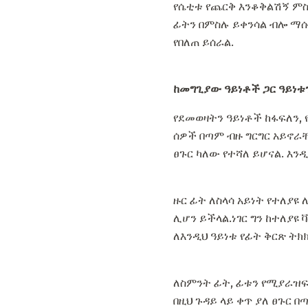
የሴቲቱ የጨርቅ እንቆቅልሽኝ ምስ
ፊትን በምስሉ ይቀንሳል ብሎ ማሰ
የበለጠ ይሰራል.
ከመግጊያው ዓይነቶች ጋር ዓይነ
የደመወዛትን ዓይነቶች ከፋፍለን, 
ሰዎች በጣም ብዙ ግርግር አይኖራቸ
ፀጉር ካለው የተሻለ ይሆናል. እን
ዙር ፊት ለስላሳ አይነት የተለያዩ 
ሊሆን ይችላል.ነገር ግን ከተለያዩ 
ለእንዲህ ዓይነቱ የፊት ቅርጽ ትክ
ለስምንት ፊት, ፊቱን የሚያራዝፍ,
በዚህ ጉዳይ ላይ ቀጥ ያለ ፀጉር 