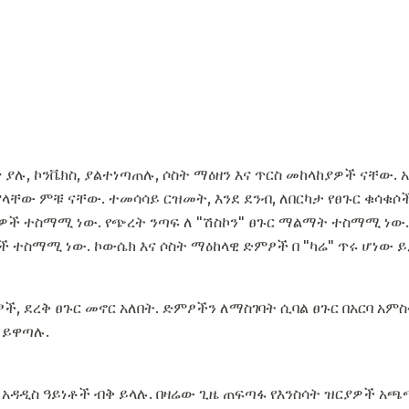
ጥ ያሉ, ኮንቬክስ, ያልተነጣጠሉ, ሶስት ማዕዘን እና ጥርስ መከላከያዎች ናቸው.
ያላቸው ምቹ ናቸው. ተመሳሳይ ርዝመት, እንደ ደንብ, ለበርካታ የፀጉር ቁሳቁ
ዎች ተስማሚ ነው. የጭረት ንጣፍ ለ "ሽስኮን" ፀጉር ማልማት ተስማሚ ነው.
ች ተስማሚ ነው. ኮውሴክ እና ሶስት ማዕከላዊ ድምፆች በ "ካሬ" ጥሩ ሆነው 
, ደረቅ ፀጉር መኖር አለበት. ድምፆችን ለማስገባት ሲባል ፀጉር በአርባ አምስ
 ይዋጣሉ.
 አዳዲስ ዓይነቶች ብቅ ይላሉ. በዛሬው ጊዜ ጠፍጣፋ የእንስሳት ዝርያዎች አጫ