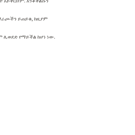
ቶች አይቀርቡም. እንቆቅልሹን
 አማራጮችን ይጠይቁ, ከዚያም
 ሊወደድ የማይችል ከሆነ ነው.