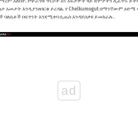
 ማረም አለበት. የጭራጎቹ ጥርሶች እና አፍታዎች ላይ ድምፆችን ሊፈጥሩ ይ
ታ አመታት እንዲያንጸባርቁ ይረዳል. የ Chelkumogut በማንኛውም ዕድሜ
ቶች ባለቤቶች በፍጥነት እንደሚቀባ ቢጤስ እንዳይሰቃዩ ይመክራሉ.
ad