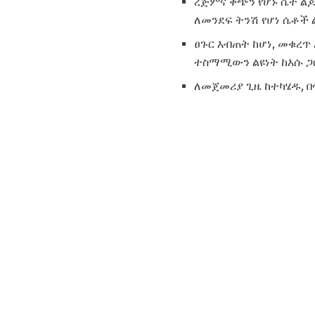
ረጅምና ቀጭን የሆኑ ሴት ልጆ
ለመንደፍ ትንሽ የሆነ ሴቶች
ፀጉር እብጠት ከሆነ, መቁረጥ
ተስማሚውን ልዩነት ከእሱ ጋ
ለመጀመሪያ ጊዜ ከተካሄዱ, 