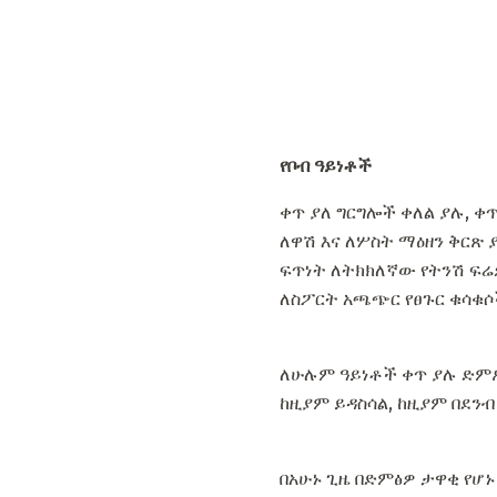
የቦብ ዓይነቶች
ቀጥ ያለ ግርግሎች ቀለል ያሉ, ቀ
ለዋሽ እና ለሦስት ማዕዘን ቅርጽ 
ፍጥነት ለትክክለኛው የትንሽ ፍሬ
ለስፖርት አጫጭር የፀጉር ቁሳቁሶ
ለሁሉም ዓይነቶች ቀጥ ያሉ ድምፆች
ከዚያም ይዳስሳል, ከዚያም በደንብ
በአሁኑ ጊዜ በድምፅዎ ታዋቂ የሆኑ