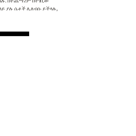
ችላሉ. በተጨማሪም በተገቢው
 ላይ ያሉ ሴቶች ሊለብሱ ይችላሉ,