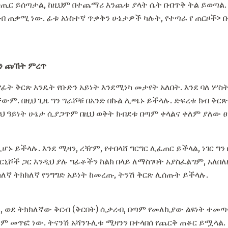
ጢር ይሰጣታል, ከዚህም በተጨማሪ እንጨቱ ያላት ሴት በብጥቅ ትል ይወጣል. 
ብ ጠቃሚ ነው. ፊቱ አነስተኛ ጥቃቅን ሁኔታዎች ካሉት, የተጣራ የ
ጠርዞች> 
ቱን ጩኸት ምረጥ
የፊት ቅርጽ እንዴት የቡድን አይነት እንደሚነካ መታየት አለበት. እንደ ባለ ሦስ
ውም. በዚህ ጊዜ ግን ግራሾቹ በአንድ በኩል ሊጫኑ ይችላሉ. ድፍረቱ ክብ ቅርጽ
ዲህ ዓይነት ሁኔታ ሲያጋጥም በዚህ ወቅት ክብደቱ በጣም ቀላልና ቀለም ያለው 
ሊሆኑ ይችላሉ. እንደ ሚዛን, ረዥም, የተበላሸ ግርግር ሊፈጠር ይችላል, ነገር ግ
ቫርኒሾች ጋር እንዲህ ያሉ ግፊቶችን ከልክ በላይ ለማስገባት አያስፈልግም, አለበ
ክለኛ ትክክለኛ የንግግድ አይነት ከመረጡ, ትንሽ ቅርጽ ሊሰጡት ይችላሉ.
 ወደ ትክክለኛው ቅርብ (ቅርበት) ሲቃረብ, በጣም የመለኪያው ልዩነት ተመጣጣኝ
በጣም መጥፎ ነው. ትናንሽ አሻንጉሊቱ ሚዛንን በተላበሰ የጨርቅ ጠቆር ይሟላል.