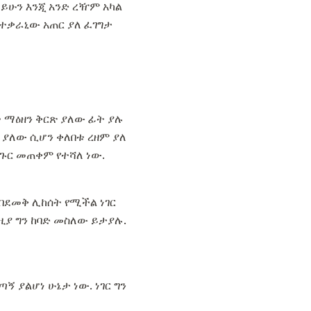
ይሁን እንጂ አንድ ረዥም አካል
በተቃራኒው አጠር ያለ ፈገግታ
ት ማዕዘን ቅርጽ ያለው ፊት ያሉ
 ያለው ሲሆን ቀለበቱ ረዘም ያለ
ፀጉር መጠቀም የተሻለ ነው.
ን በደመቅ ሊከሰት የሚችል ነገር
ለዚያ ግን ከባድ መስለው ይታያሉ.
 ያልሆነ ሁኔታ ነው. ነገር ግን