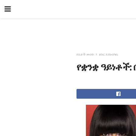
የሴቶች ውበት
ፀጉር እንክብካቤ
የቋንቋ ዓይነቶች: