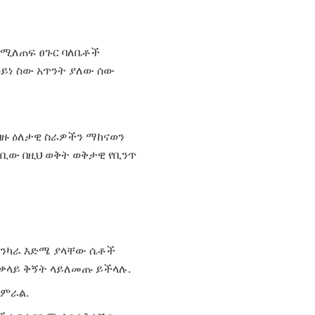
 የሚለጠፍ ፀጉር ባለቤቶች
ዐይነ ስው አጥንት ያለው ሰው
ብዙ ዕለታዊ ስራዎችን ማከናወን
ራቢው በዚህ ወቅት ወቅታዊ የቢንጥ
ጠንካራ እድሜ ያላቸው ሴቶች
ቃላይ ቅኝት ላይለመጡ ይችላሉ.
ጀምራል.