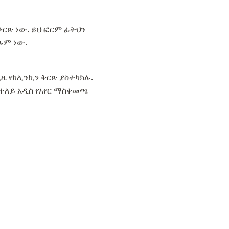
ቅርጽ ነው. ይህ ፎርም ፊትህን
ፍጹም ነው.
ጊዜ የክሊንኪን ቅርጽ ያስተካክሉ.
በተለይ አዲስ የአየር ማስቀመጫ