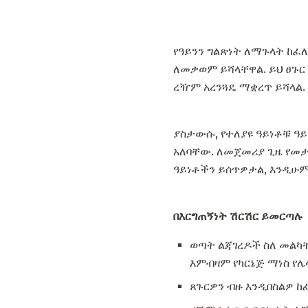
የዓይንን ግልጽነት ለማጉላት ከፈለ
ለመቃወም ይሻላቸዋል. ይህ ፀጉር
ረዥም አረንጓዴ ማቋረጥ ይሻላል.
ያስታውሱ, የተለያዩ ዓይነቶቹ ዓይ
አለባቸው. ለመጀመሪያ ጊዜ የመታ
ዓይነቶችን ይሰጥዎታል, እንዲሁ
በእርግጠኝነት ሽርሽር ይመርጣሉ
ወጣት ልጃገረዶች ስለ መልካ
እምብዛም የካርኔጅ ማነስ የ
ጸጉርዎን ብዙ እንዲበስልዎ ከ