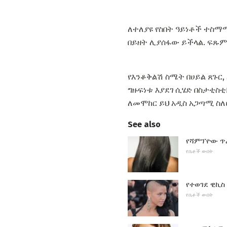
ለተለያዩ የስበት ዓይነቶች ተስማሚ
በይዘት ሊያሰፋው ይችላል. ፍጹም የ
የእንቆቅልሽ ስሜት በሀይል ጸጉር,
ግዙፍነቱ እያደገ ሲሄድ በስታቲስ
ለመሞከር ይህ አዲስ አጋጣሚ ስ
See also
የሻምፕዮው ጥራ
የሴቶች ውበት
የተወገደ ዊኪስ
የሴቶች ውበት