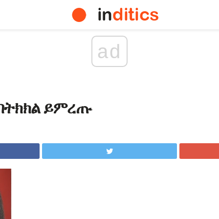
ad
 በትክክል ይምረጡ