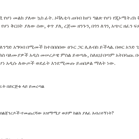
 የሆነ መልክ ያለው ኳስ ፊት. ኦቫሌቲሳ ጠባብ ከሆነ ግልጽ የሆነ የጂኦሜትሪክ 
ሆነ ቅርበት ያለው ሰው, ቀጥ ያለ, ረጅሙ ዘንጉን, በጎን ለጎን, አጭር ዘፈን 
 ለንግድ አግባብ በሚመች ከተሰበሰበው ፀጉር ጋር ሊለብስ ይችላል. በወር አንድ 
ቲክስ ባለሙያዎች አዲስ መሠረታዊ ምስል ይወጣሉ, ስለዚህ በጣም አትበሳጩ. 
ለሆነ አዲሱ ለውጦች ወደፊት እንደሚመጡ ይጠበቃል ማለት ነው.
ት በድርጅቱ ላይ ይመረጣል
 በልጃገረዶች-የመጨረሻው አዝማሚያ ወይም ከልክ ያለፈ እብሪተኝነት?