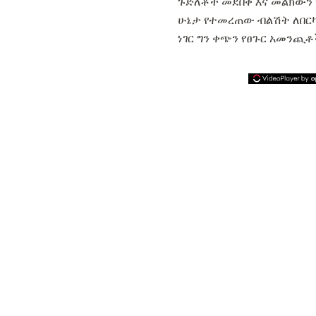
ጉድለቶች መደበቅ እና መልክውን
ሁኔታ የተመረጠው ብልሽት ለበርካ
ነገር ግን ቀጭን የፀጉር አመንጪ