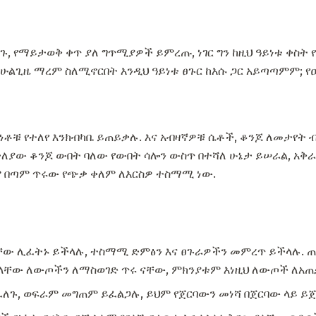
ጉ, የማይታወቅ ቀጥ ያለ ግጥሚያዎች ይምረጡ, ነገር ግን ከዚህ ዓይነቱ ቀስት
 ሁልጊዜ ማረም ስለሚኖርበት እንዲህ ዓይነቱ ፀጉር ከእሱ ጋር አይጣጣምም; የ
ነቶቹ የተለየ እንክብካቤ ይጠይቃሉ. እና አብዛኛዎቹ ሴቶች, ቆንጆ ለመታየት 
ለያው ቆንጆ ውበት ባለው የውበት ሳሎን ውስጥ በተሻለ ሁኔታ ይሠራል, አቅ
ም በጣም ጥሩው የጭቃ ቀለም ለእርስዎ ተስማሚ ነው.
ቸው ሊፈትኑ ይችላሉ, ተስማሚ ድምፅን እና ፀጉራዎችን መምረጥ ይችላሉ. 
ሌላቸው ለውጦችን ለማስወገድ ጥሩ ናቸው, ምክንያቱም እነዚህ ለውጦች ለአጠ
ፈለጉ, ወፍራም መግጠም ይፈልጋሉ, ይህም የጀርባውን መነሻ በጀርባው ላይ ይ