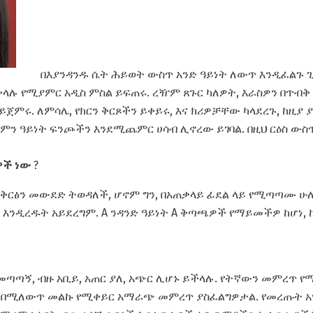
በእያንዳንዱ ሴት ሕይወት ውስጥ አንድ ዓይነት ለውጥ እንዲፈልጉ ጊ
ቀላሉ የሚያምር አዲስ ምስል ይፍጠሩ. ረዥም ጸጉር ካለዎት, እራስዎን በጥብቅ
ጀምሩ. ለምሳሌ, የክርን ቅርጾችን ይቀይሩ, እና ክሪዎቻቸው ካላደረጉ, ከዚያ ያ
ምን ዓይነት ፍንጮችን እንደሚጨምር ሀሳብ ሊኖረው ይገባል. በዚህ ርዕስ ውስጥ
ዎች ነው
?
ን ቅርፅን መውደድ ትወዳለች, ሆኖም ግን, በአጠቃላይ ፊደል ላይ የሚጣጣሙ ሁ
 እንዲረዱት አይደረግም. A ንዳንድ ዓይነት A ቅጣጫዎች የማይመችዎ ከሆነ
መጣጣኝ, ብዙ አቢይ, አጠር ያለ, አጭር ሊሆኑ ይችላሉ. የትኛውን መምረጥ የ
ኔታዎ በሚለውጥ መልኩ የሚቀይር አማራጭ መምረጥ ያስፈልግዎታል. የመረጡት 