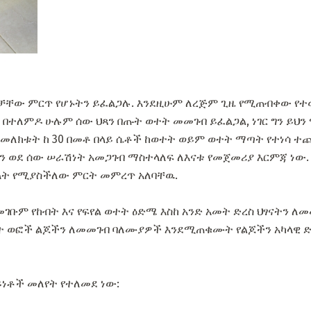
ቻቸው ምርጥ የሆኑትን ይፈልጋሉ. እንደዚሁም ለረጅም ጊዜ የሚጠብቀው የተ
በተለምዶ ሁሉም ሰው ህጻን በጡት ወተት መመገብ ይፈልጋል, ነገር ግን ይህን 
መለክቱት ከ 30 በመቶ በላይ ሴቶች ከወተት ወይም ወተት ማጣት የተነሳ 
ርን ወደ ሰው ሠራሽነት አመጋገብ ማስተላለፍ ለእናቱ የመጀመሪያ እርምጃ ነው.
ት የሚያስችለው ምርት መምረጥ አለባቸዉ.
ገቡም የከብት እና የፍየል ወተት ዕድሜ እስከ አንድ አመት ድረስ ህፃናትን 
ት ወፎች ልጆችን ለመመገብ ባለሙያዎች እንደሚጠቁሙት የልጆችን አካላዊ 
ነቶች መለየት የተለመደ ነው: