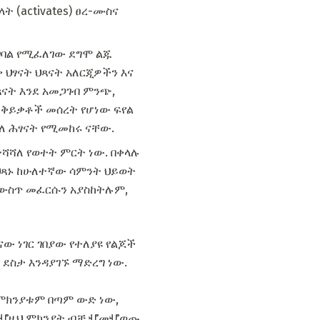
(activates) ፀረ-ሙስና
ገባል የሚፈለገው ደግሞ ልጁ
 ህፃናት ህጻናት አለርጂዎችን እና
ህጻናት እንደ አመጋገብ ምንጭ,
ዩ ቅይቃቶች መሰረት የሆነው ፍየል
ለ ሕፃናት የሚመከሩ ናቸው.
ሻሻለ የወተት ምርት ነው. በቀላሉ
ህጻኑ ከሁለተኛው ሳምንት ህይወት
 ውስጥ መፈርሱን አያስከትሉም,
 ነገር ገበያው የተለያዩ የልጆች
ደስታ እንዳያገኙ ማድረግ ነው.
ምክንያቱም በጣም ውድ ነው,
ች ሇዚህ ምክንያት ብቻ ሇመሇወጡ