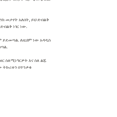
ክ መታየት አለበት, ይህ ድብልቅ
ድብልቅ ነገር ነው.
ም ይደመጣል. ለዚህም ነው አዳዲስ
ሰጣል.
ር ስለሚነግርዎት እና ስለ ልጁ
ው ትኩረቱን በጥንቃቄ