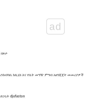
ad
 በጾታ
የእንክብካቤ ክሊኒክ እና የቤት መግዥ ምግብ አዘገጃጀት መመሪያዎች
ኃኒት djufaston