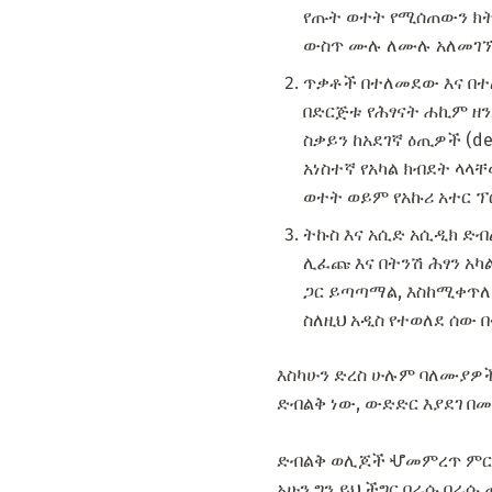
የጡት ወተት የሚሰጠውን ክትባ
ውስጥ ሙሉ ለሙሉ አለመገኘት
ጥቃቶች በተለመደው እና በተለ
በድርጅቱ የሕፃናት ሐኪም ዘን
ስቃይን ከአደገኛ ዕጢዎች (der
አነስተኛ የአካል ክብደት ላላቸ
ወተት ወይም የአኩሪ አተር ፕ
ትኩስ እና አሲድ አሲዲክ ድብ
ሊፈጩ እና በትንሽ ሕፃን አ
ጋር ይጣጣማል, እስከሚቀጥለ
ስለዚህ አዲስ የተወለደ ሰው
እስካሁን ድረስ ሁሉም ባለሙያዎ
ድብልቅ ነው, ውድድር እያደገ በ
ድብልቅ ወሊጆች ሇመምረጥ ምርጫ
አሁን ግን ይህ ችግር በራሱ በራ