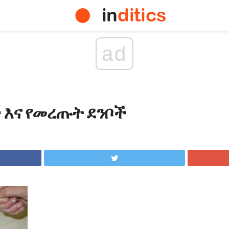
ad
 እና የመረጡት ደንቦች