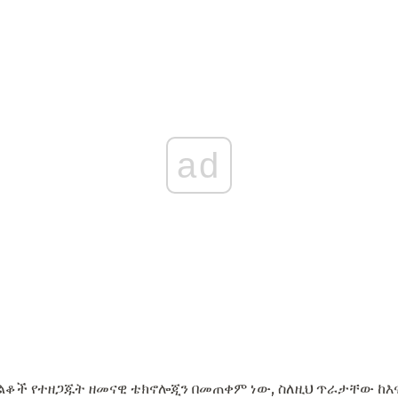
ad
ልቆች የተዘጋጁት ዘመናዊ ቴክኖሎጂን በመጠቀም ነው, ስለዚህ ጥራታቸው ከእና