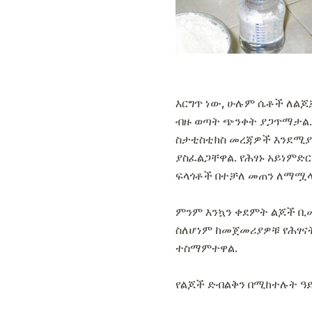
እርግጥ ነው, ሁሉም ሴቶች ለልጆ
ብዙ ወጣት ጭንቀት ያጋጥማታል. 
ስታቲስቲክስ መረጃዎች እንደሚያ
ያስፈልጋቸዋል. የሕፃኑ አይነምድ
ፍላጎቶች በተቻለ መጠን ለማሟላ
ምንም እንኳን ቀደምት ልጆች ቢመ
ስለሆነም ከመጀመሪያዎቹ የሕፃና
ተስማምተዋል.
የልጆች ድብልቅን በሚከተሉት ዓይ