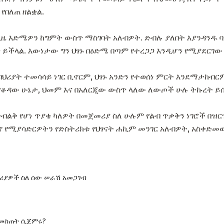
 የበለጠ ዘልቋል.
 እድሜዎን ከግምት ውስጥ ማስገባት አለብዎት. ድብሉ ያለበት እያንዳንዱ ባን
 ይችላል. እውነታው ግን ህፃኑ በዕድሜ በጣም የተረጋጋ እንዲሆን የሚያደርገው 
ህሪያት ተመሳሳይ ነገር ቢኖርም, ህፃኑ አንድን የተወሰነ ምርት እንደማታከብር
, የቆዳው ሁኔታ, ህመም እና በአለርጂው ውስጥ ላለው ለውጦች ሁሉ ትኩረት ይ
ልቅ የሆነ ጥያቄ ካለዎት በመጀመሪያ ስለ ሁሉም የልብ ጥቃቅን ነገሮች በዝርዝ
ዕኖ የሚያሳድርዎትን የድስትሪክቱ የህፃናት ሐኪም መንገር አለብዎት, አስቀድመ
ሪያዎች ስለ ሰው ሠራሽ አመጋገብ
መስጠት ሲጀምሩ?