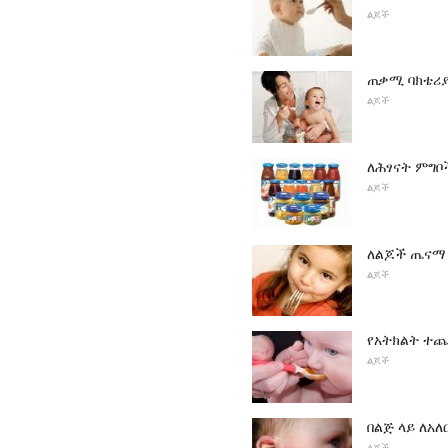
ልጆች
ጠቃሚ ባክቴሪ
ልጆች
ለሕፃናት ምግቦ
ልጆች
ለልጆች ጤናማ
ልጆች
የአትክልት ተ
ልጆች
በልጅ ላይ ለአ