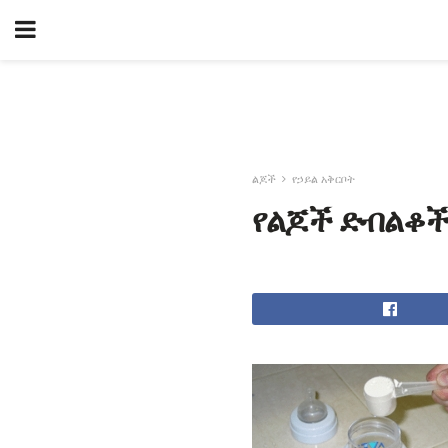
ልጆች
የኃይል አቅርቦት
የልጆች ድብልቆች