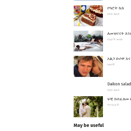
የካሮት ኬክ
የቤት ለቤት
ለመዝናናት እን
የሴቶች ውበት
ኦልጋ ቡሶዋ እና
ኮከቦች
Daikon salad
የቤት ለቤት
ፍቺ ከተፈጸመ 
ግንኙነቶች
May be useful