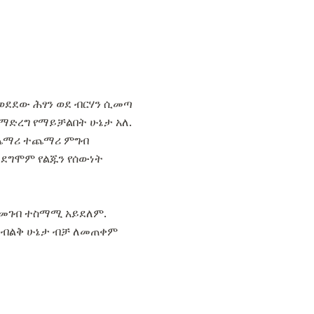
ወደደው ሕፃን ወደ ብርሃን ሲመጣ
ማድረግ የማይቻልበት ሁኔታ አለ.
ተጨማሪ ተጨማሪ ምግብ
 ደግሞም የልጁን የሰውነት
ለመመገብ ተስማሚ አይደለም.
ድብልቅ ሁኔታ ብቻ ለመጠቀም