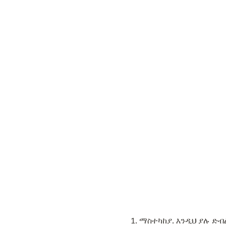
ማስተካከያ. እንዲህ ያሉ ድብ