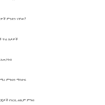
ያዎች ምንድን ናቸው?
ች ጥሬ እቃዎች
 አመጋገብ
ጨማሪ ምግብን ማሳተፍ
ለርጂዎች የነርሲ ሐኪም ምግብ