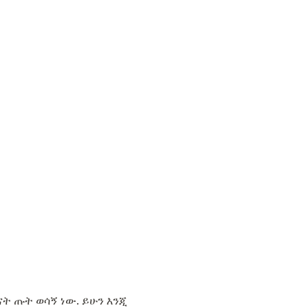
ት ጡት ወሳኝ ነው. ይሁን እንጂ