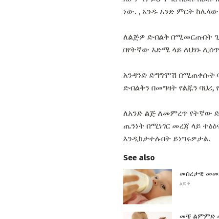
ነው. , አንዱ አንድ ምርት ከሌላው
ለልጅዎ ድብልቅ በሚመርጡበት ጊዜ
በየትኛው እድሜ ላይ ለህፃኑ ሊሰጥ
አንዳንድ ድግግሞሽ በሚጠቀሱት ባ
ድብልቅን በመግዛት የልጁን ባህሪ
ለአንድ ልጅ ለመምረጥ የትኛው ድብ
ጤንነት በሚነገር መረጃ ላይ ተፅ
እንዲከታተሉበት ይነግሩዎታል.
See also
መሰረታዊ መመ
ልጆች
መቼ ልምምድ 