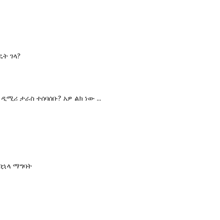
ዴት ገላ?
 ዲሚሪ ታራስ ተሰባሰቡ? አዎ ልክ ነው ...
በኋላ ማግባት