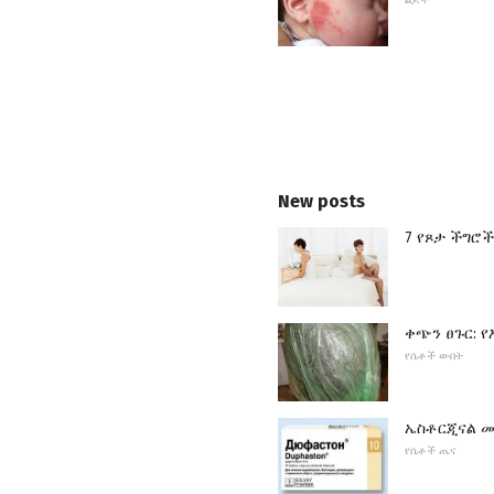
ልጆች
New posts
7 የጾታ ችግሮች
ቀጭን ፀጉር: 
የሴቶች ውበት
ኤስቶርጂናል መድ
የሴቶች ጤና