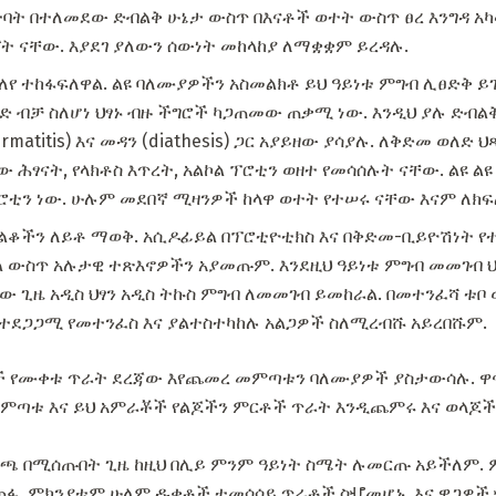
ት በተለመደው ድብልቅ ሁኔታ ውስጥ በእናቶች ወተት ውስጥ ፀረ እንግዳ አካላት 
 ናቸው. እያደገ ያለውን ሰውነት መከላከያ ለማቋቋም ይረዳሉ.
የ ተከፋፍለዋል. ልዩ ባለሙያዎችን አስመልክቶ ይህ ዓይነቱ ምግብ ሊፀድቅ ይ
ድ ብቻ ስለሆነ ህፃኑ ብዙ ችግሮች ካጋጠመው ጠቃሚ ነው. እንዲህ ያሉ ድብልቅ
matitis) እና መዳን (diathesis) ጋር አያይዘው ያሳያሉ. ለቅድመ ወለድ 
ው ሕፃናት, የላክቶስ እጥረት, አልኮል ፕሮቲን ወዘተ የመሳሰሉት ናቸው. ልዩ ል
ሮቲን ነው. ሁሉም መደበኛ ሚዛንዎች ከላዋ ወተት የተሠሩ ናቸው እናም ለክፍ
ልቆችን ለይቶ ማወቅ. አሲዶፊይል በፕሮቲዮቲክስ እና በቅድመ-ቢይዮሽነት የተ
ካል ውስጥ አሉታዊ ተጽእኖዎችን አያመጡም. እንደዚህ ዓይነቱ ምግብ መመገብ 
ው ጊዜ አዲስ ህፃን አዲስ ትኩስ ምግብ ለመመገብ ይመከራል. በመተንፈሻ ቱቦ
 በተደጋጋሚ የመተንፈስ እና ያልተስተካከሉ አልጋዎች ስለሚረብሹ አይረበሹም.
ች የሙቀቱ ጥራት ደረጃው እየጨመረ መምጣቱን ባለሙያዎች ያስታውሳሉ. ዋናው
መምጣቱ እና ይህ አምራቾች የልጆችን ምርቶች ጥራት እንዲጨምሩ እና ወላጆች 
 በሚሰጡበት ጊዜ ከዚህ በሊይ ምንም ዓይነት ስሜት ሉመርጡ አይችለም. 
ሱ ጠፋ. ምክንያቱም ሁለም ዱቄቶች ተመሳሳይ ጥራቶች ስሇመሆኑ, እና ዋጋዎ