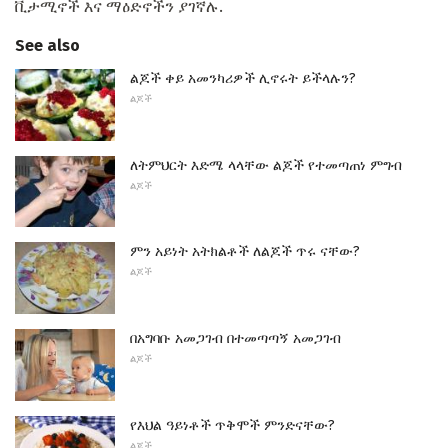
ቪታሚኖች እና ማዕድኖችን ያገኛሉ.
See also
ልጆች ቀይ አመንካሪዎች ሊኖሩት ይችላሉን?
ልጆች
ለትምህርት እድሜ ላላቸው ልጆች የተመጣጠነ ምግብ
ልጆች
ምን አይነት አትክልቶች ለልጆች ጥሩ ናቸው?
ልጆች
በአግባቡ አመጋገብ በተመጣጣኝ አመጋገብ
ልጆች
የእህል ዓይነቶች ጥቅሞች ምንድናቸው?
ልጆች