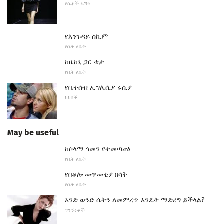
የሴቶች ፋሽን
የእንጉዳይ ስኪም
የቤት ለቤት
ከዜከኒ ጋር ቱታ
የቤት ለቤት
የቤተሰብ ኢግሌሲያ ሩሲያ
ኮከቦች
May be useful
ከሶላማ ጎመን የተመጣጠነ
የቤት ለቤት
የበቆሎ መጥመቂያ በሳቅ
የቤት ለቤት
አንድ ወንድ ሴትን ለመምረጥ እንዴት ማድረግ ይችላል?
ግንኙነቶች