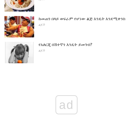
ከመጠን በላይ ወፍራም የሆነው ልጅ እንዴት እንደሚቀንስ
ልጆች
የአለርጂ በሽተኛን እንዴት ይመገብ?
ልጆች
ad