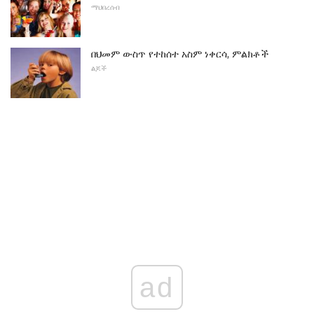
ማህበረሰብ
በህመም ውስጥ የተከሰተ አስም ነቀርሳ, ምልክቶች
ልጆች
ad