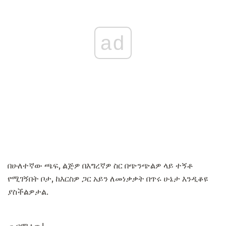
ad
በሁለተኛው ጫፍ, ልጅዎ በእግረኛዎ ስር በጭንጭልዎ ላይ ተኝቶ
የሚገኝበት ቦታ, ከእርስዎ ጋር አይን ለመነቃቃት በጥሩ ሁኔታ እንዲቆዩ
ያስችልዎታል.