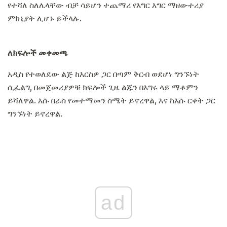
የተሻለ ስለሌላቸው ብቻ ሳይሆን ተጨማሪ የእግር እግር ማዘውተሪያ
ምክኒያት ሊሆኑ ይችላሉ.
ለክፍሎች መቀመጫ
አዲስ የተወለደው ልጅ ከእርስዎ ጋር በጣም ቅርብ ወደሆነ ግንኙነት
ሲፈልግ, በመጀመሪያዎቹ ክፍሎች ጊዜ ልጁን በእግሩ ላይ ማቆምን
ይሻለዋል. እሱ በራስ የመተማመን ስሜት ይኖረዋል, እና ከእሱ ርቀት ጋር
ግንኙነት ይኖረዋል.
ad