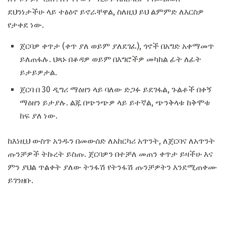
ደህንነታችሁ ላይ ተፅዕኖ ይኖራቸዋል, ስለዚህ ይህ ልምምድ ለእርስዎ
የታቀደ ነው.
ጀርባዎ ቀጥታ (ቀጥ ያለ ወይም ያለደገፈ), ጎኖች በአግድ አቀማመጥ
ይለጠፋሉ. ህጻኑ በቆዳዎ ወይም በእግሮችዎ መካከል ፊት ለፊት
ይታይዎታል.
ጀርባ በ 30 ዲግሪ ማዕዘን ላይ ባለው ድጋፉ ይደገፋል, ጉልቶች በቀኝ
ማዕዘን ይታያሉ. ልጁ በጭንጭዎ ላይ ይተኛል, ጭንቅላቱ ከቅሞቱ
ከፍ ያለ ነው.
ከእነዚህ ውስጥ አንዱን በመውሰድ ለአከርካሪ አጥንት, ለጀርባና ለአጥንት
ጡንቻዎች ትኩረት ይስጡ. ጀርባዎን በተቻለ መጠን ቀጥታ ይዛችሁ እና
ምን ያህል ጥልቀት ያለው ትንፋሽ የትንፋሽ ጡንቻዎትን እንደሚጠቀሙ
ይገንዘቡ.