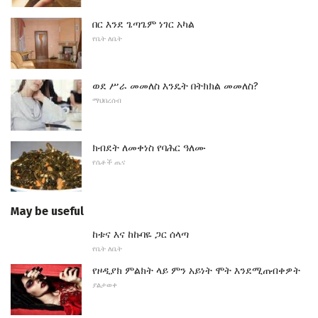
በር እንደ ጌጣጌም ነገር አካል
የቤት ለቤት
ወደ ሥራ መመለስ እንዴት በትክክል መመለስ?
ማህበረሰብ
ክብደት ለመቀነስ የባሕር ዓለሙ
የሴቶች ጤና
May be useful
ከቱና እና ከኩባዬ ጋር ሰላጣ
የቤት ለቤት
የዞዲያክ ምልክት ላይ ምን አይነት ሞት እንደሚጠብቀዎት
ያልታወቀ