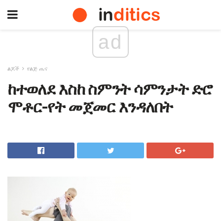
ad
ልጆች
የልጅ ጤና
ከተወለደ እስከ ስምንት ሳምንታት ድሮ
ሞቶር-የት መጀመር እንዳለበት