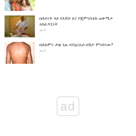
በሕፃናት ላይ የእሽት እና የጂምናስቲክ ጠቀሜታ
አስፈላጊነት
ልጆች
በሕክምና ቃል ጊዜ የስኳርሲስ በሽታ ምንድነው?
ልጆች
ad