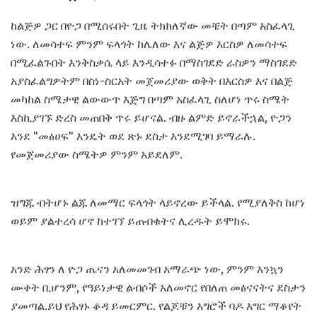
ከልጅዎ ጋር በዮጋ በሚሰሩበት ጊዜ ትክክለኛው መቼት በጣም አስፈላጊ
ነው. ለመሳተፍ ምንም ፍላጎት ከሌለው እና ልጅዎ እርስዎ ለመሳተፍ
በሚፈልጉበት እንቅስቃሴ ላይ እንዲሳተፉ በማስገደድ ራስዎን ማስገደድ
አያስፈልግዎትም በስነ-ስርአት መጀመሪያው ወቅት በእርስዎ እና በልጅ
መካከል ስሜታዊ ልውውጥ እጅግ በጣም አስፈላጊ ስለሆነ ጥሩ ስሜት
እስኪያገኙ ድረስ መጠበቅ ጥሩ ይሆናል. ብዙ ልምድ ይኖራችኋል, ዮጋን
እንደ "መፅሀፍ" እንዴት ወደ ጽኑ ደስታ እንደሚገባ ይማራሉ.
የመጀመሪያው ስሜትዎ ምንም አይደለም.
ዝግጁ ብትሆኑ ልጁ ለመማር ፍላጎት ላይኖረው ይችላል. የሚያለቅስ ከሆነ
ወይም ያልተረሳ ሆኖ ከተገኘ ይጠብቁትና ሊረዱት ይሞክሩ.
አንድ ሕፃን ለ ዮጋ ጤናን አለመመገብ አማራጭ ነው, ምንም እንኳን
ሙቀት ቢሆንም, የዓይነታዊ ልብሶች አለመኖር የበለጠ መፅናናትና ደስታን
ያመጣል.ይህ የሕፃኑ ቆዳ ይመርምር. የልጆቹን እግሮች ባዶ እግር ማቆየት