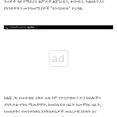
ጥሪዎች ላይ የሚደረጉ ልምዶች ልጃገረዷን, ቀጭዱን, ጉልበቱን እና
የክንድዎትን መገጣጠሚያዎች "እንዲከፍቱ" ይረዳል.
ad
ከልጁ ጋር የመተባበር ዕቅድ ሁሉንም የጥንታዊውን ዮጋ ክፍሎችን
ያካትታል-የግብ ማመቻቸት, ከመስፋፋቱ በፊት ከመሞከር በፊት,
የመለቀቅና የመንቀሳቀስ እንቅስቃሴዎች መሰረታዊ አካላት እና