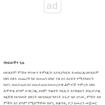
ad
የክፍሎችን ጊዜ
በተለይም ምሽቱ ዋናውን ትምህርት እንዲያካሂዱ ይመከራል በተለይም
ህፃኑ በቀኑ መጨረሻ ላይ ከመጠን በላይ ንቁ እና እረፍት የማያስደርግ
ከሆነ. በመታጠብ እና በመታጠብ የመሠረታዊ ልምዶች ጥምረት ህፃኑ
ለሞቃቂ ድካም ይዳርጋል, ይህም ጥልቀት የሌሊት እንቅልፍን ያበረታታል.
የልጆቹ የእንስሳት ህጻናት በእንደዚህ ዓይነት ሁኔታ ላይ ሆነው, ምሽት ላይ
ምቾት እና ድካም የሚሰማቸው ከሆነ, ቀልጣፋ, ዮጋ አመራን መጀመር