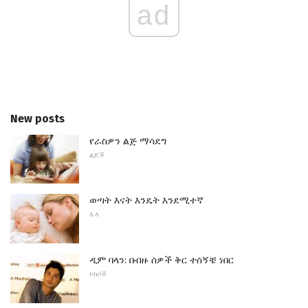
ad
New posts
የራስዎን ልጅ ማሳደግ
ልጆች
ወጣት እናት እንዴት እንደሚተኛ
ሌላ
ዲም ባላን: በብዙ ሰዎች ቅር ተሰኝቼ ነበር
ኮከቦች