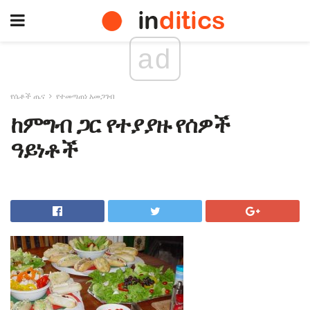
ad
የሴቶች ጤና
የተመጣጠነ አመጋገብ
ከምግብ ጋር የተያያዙ የሰዎች
ዓይነቶች