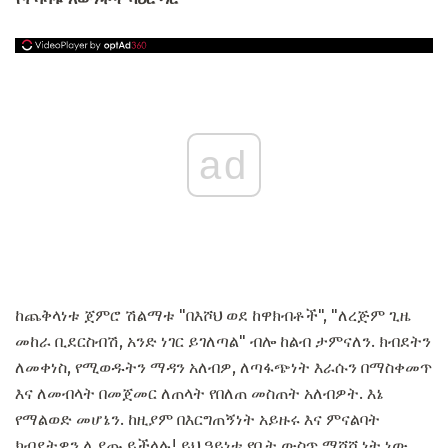
ad
ከጨቅላነቱ ጀምሮ ሽልማቱ "በእሾህ ወደ ከዋክብቶች", "ለረጅም ጊዜ
መከራ ቢደርስብሽ, አንድ ነገር ይገለጣል" ብሎ ከልብ ታምናለን. ክብደትን
ለመቀነስ, የሚወዱትን ማዳን አለብዎ, ለጣፋጭነት እራሱን በማስቀመጥ
እና ለመብላት በመጀመር ለጠላት የበለጠ መስጠት አለብዎት. እኔ
የማልወድ መሆኔን. ከዚያም በእርግጠኝነት አይዙሩ እና ምናልባት
ክብደትዎን ሊያጡ ይችላሉ! ይህ ዓይነቱ የቤት ውስጥ ማሾሺነት ነው.