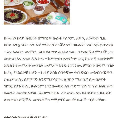
ከመጠን በላይ ክብደት በማሸነፍ ኩራት የለንም. አዎን, አንዳንድ ጊዜ
ከባድ እንኳ ነበር. ግን እኛ ማድረግ እንችላለን! በሁሉም ነገር ላይ ይቃረናል
- እና እራሴን ጨምሮ. ይህ በእርግጥ አስፈሪ ነው. ከተጨማሪ ምግቦች ጋር
መታገስ እና አንድ ሌላ ነገር - ከሥነ-ሰብአዊነትዎ ጋር, ከፍተኛ የመቋቋም
እድልን የመምረጥ መንገድ መምረጥ አንድ ነገር ነው. ምግቡን በጣም ከባድ
ከሆነ, ምልልሶቹ ከሆኑ - ከዚያ እስከ ሰባተኛው ላብ ድረስ ውስብስብነትን
ይጨምራሉ. ልምምድ እንደሚያሳየው, ለዓይን ማራኪና ለመሰቃየት
ዝግጁ የሆኑ ሁሉ, ሁሉንም ነገር በመካድ እና ወደ ግማሽ ግማሽ አፍርቀው
በመሄድ መሰናከላቸው ይደክማቸዋል. እና እነሱ ላይ ክብደትዎን ክብደት
ለመቀነስ የሚችሉ መንገዶችን የሚያገኙ ወጣት ሴቶች ብቻ ናቸው.
የተሳሳቱ እውነቶች ባህር ዳር