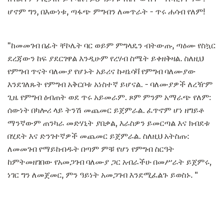
ሆኖም ግን, በእውነቱ, ጣፋጭ ምግብን ለመጥራት - ጥሩ ሐሳብ የለም!
"ከመመገብ በፊት ቸኮሌት ባር ወይም ምግላዴን ብትውጡ, ጣዕሙ የስኳር
ደረጃውን ከፍ ያደርገዋል እንዲሁም የረሃብ ስሜት ይቀዘቅዛል. ስለዚህ
የምግብ ጥናት ባለሙያ የሆኑት አይሪና ኩዛኔሳቫ የምግብ ባለሙያው
እንደገለጹት የምግብ አቅርቦቱ አነስተኛ ይሆናል. - ባለሙያዎች ለረዥም
ጊዜ የምግብ ዕብጠት ወደ ጥሩ አይመራም. ጾም ምንም አማራጭ የለም:
ሰውነት በካሎሪ ላይ ትንሽ መጨመር ይጀምራል. ፈጥኖም ሆነ ዘግይቶ
ማንኛውም ጠንካራ መድሃኒት ያበቃል, እራስዎን ይመርጣል እና ክብደቱ
በሂደት እና ድንገተኛዎች መጨመር ይጀምራል. ስለዚህ አትስጡ:
ለመመገብ የማይከብዱት በጣም ምቹ የሆነ የምግብ ስርዓት
ከምትመዘገበው የአመጋገብ ባለሙያ ጋር አብራችሁ በመሥራት ይጀምሩ,
ነገር ግን ለመጀመር, ምን ዓይነት አመጋገብ እንደሚፈልጉ ይወስኑ. "