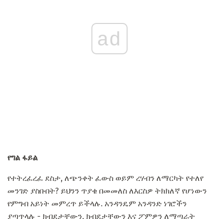
ad
የግል ፋይል
የተትረፈረፈ ደስታ, ለጭንቀት ፈውስ ወይም ረሃብን ለማርካት የተለየ
መንገድ ያስቡበት? ይህንን ጥያቄ በመመለስ ለእርስዎ ትክክለኛ የሆነውን
የምግብ አይነት መምረጥ ይችላሉ. አንዳንዴም አንዳንድ ነገሮችን
ያጣጥላሉ - ክብደታቸውን, ክብደታቸውን እና ፖምዎን ለማጣራት