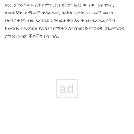
እንደ ምንም ወፍ አትቀምጥ, ክብደትም እዚያው ነው! በፍጥነት,
ለመተኛት, ለማቆም ቀላል ነው, ከአካል ብቃት ጋር ጓደኛ መሆን
የለብዎትም. ብዙ አረንጓዴ አትክልቶችን እና ትኩስ ፍራፍሬዎችን
ይመገቡ. የተደላደለ የድካም ስሜትን ለማስወገድ የሚረዱ የቪታሚንና
የማዕድን ክምችቶችን ይሞላሉ.
ad