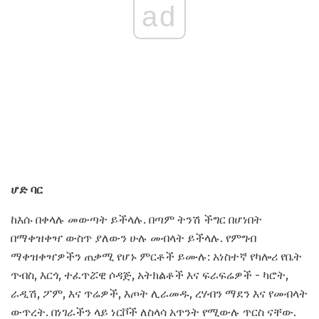
ad
ሆድ ባር
ከእሱ በቀላሉ መውጣት ይችላሉ. በጣም ትንሽ ችግር በሆነበት
በማቀዝቀዣ ውስጥ ያለውን ሁሉ መብላት ይችላሉ. የምግብ
ማቀዝቀዣዎችን ጠቃሚ የሆኑ ምርቶች ይሙሉ: አነስተኛ የካሎሪ የቤት
ጥብስ, እርጎ, ተፈጥሯዊ ሶዳጅ, አትክልቶች እና ፍራፍሬዎች - ካሮት,
ራዲሽ, ፖም, እና ጥሬዎች, እጦት ሊራመዱ, ረሃብን ማደን እና የመብላት
ውጥረት. በነገራችን ላይ ነርቮች ለስላሳ አጥንት የሚውሉ ጥርስ ናቸው.