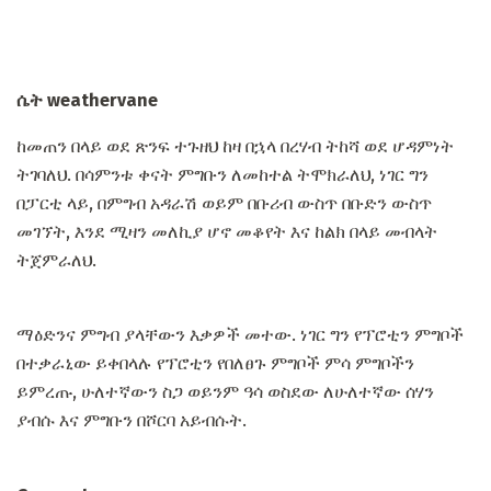
ሴት weathervane
ከመጠን በላይ ወደ ጽንፍ ተጉዘህ ከዛ በኋላ በረሃብ ትከሻ ወደ ሆዳምነት
ትገባለህ. በሳምንቱ ቀናት ምግቡን ለመከተል ትሞክራለህ, ነገር ግን
በፓርቲ ላይ, በምግብ አዳራሽ ወይም በቡሪብ ውስጥ በቡድን ውስጥ
መገኘት, እንደ ሚዛን መለኪያ ሆኖ መቆየት እና ከልክ በላይ መብላት
ትጀምራለህ.
ማዕድንና ምግብ ያላቸውን እቃዎች መተው. ነገር ግን የፕሮቲን ምግቦች
በተቃራኒው ይቀበላሉ የፕሮቲን የበለፀጉ ምግቦች ምሳ ምግቦችን
ይምረጡ, ሁለተኛውን ስጋ ወይንም ዓሳ ወስደው ለሁለተኛው ሰሃን
ያብሱ እና ምግቡን በሾርባ አይብሱት.