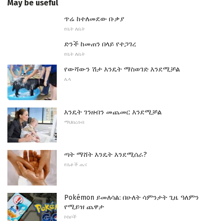
May be useful
ጥሬ ከተለመደው ቡቃያ
የቤት ለቤት
ድንች ከመጠን በላይ የተጋገረ
የቤት ለቤት
የውሻውን ሽታ እንዴት ማስወገድ እንደሚቻል
ሌላ
እንዴት ገንዘብን መጨመር እንደሚቻል
ማህበረሰብ
ጣት ማሸት እንዴት እንደሚሰራ?
የሴቶች ጤና
Pokémon ይመለሳል: በሁለት ሳምንታት ጊዜ ዓለምን
የሚይዝ ጨዋታ
ኮከቦች