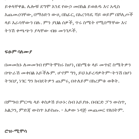
ይቀላቸዋል. ሌሎቹ ደግሞ እንደ የውኃ መበከል ይወለዱ እና አዲስ
እጨመረባቸው, በማዕድን ውሀ, በከፊር, በአረንጓዴ ሻይ ወይም በሾሊጦች
ላይ እራሳቸውን በሉ. ምን ያህል ሰዎች, ጥሩ ስሜት የሚሰማቸው እና
ትንሽ ቀጫጭን ያላቸው ብዙ መንገዶች.
ፍፁም ባለሙያ
በመመክኑ ለመመገብ የምትሞከሩ ከሆነ, በስሜቱ ላይ መጥፎ ስሜትዎን
በጭራሽ መቀበል አይችሉም. ሆኖም ግን, ይህ አይረዳዎትም-ትንሽ በሆነ
ትንበያ, ነገር ግን ክብደትዎን ጨምሩ, በተለይም በክረምቱ ወቅት.
በምግብ ምርጫ ላይ ቀስቃሽ ይሁኑ: ስብ አይያዙ. በብርድ ፓን ውስጥ,
አልጋን, ምድጃ ውስጥ አይስጡ. - እቃው ነዳጅ መጨመር የለበትም.
ሮዝ-ሚሞሳ