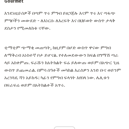
Gourmet
እንደነዚህ ሰዎች በጣም ጥሩ ምግብ ይዘጋጃሉ እናም ጥሩ እና ጣፋጭ
ምግቦችን መውደድ - ለእነርሱ ለእረፍት እና በህይወት ውስጥ ታላቅ
ደስታን የሚመለከቱ ናቸው.
ቲማቲም ጭማቂ መጠጣት, ከዚያም በሆድ ውስጥ ዋናው ምግብ
ለማቅረብ አነስተኛ ቦታ ይሆናል. የተለመደውውን ክፍል በግማሽ ጣራ
ላይ አስቀምጡ. ፍራሹን ከአትክልት ፍሬ ይለውጡ ወይም በአጭር ጊዜ
ውስጥ ይጨመራል. በምሳ ሰዓቶች መካከል እራስዎን አንድ ቡና ወይንም
አረንጓዴ ሻን አይክዱ: ካፊን የምግብ ፍላጎት እየበላ ነው. ሌሊቱን
በፍራፍሬ ወይም በአትክልቶች አጥሩ.