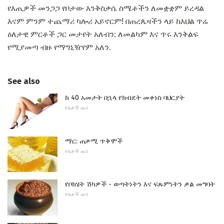
የእጢዎች መንጋጋ የቦታው እንቅስቃሴ ስሜቶችን ለመቋቋም ይረዳል
እናም ምንም ተጨማሪ ካሎሪ አይኖርም! በጠረጴዛችን ላይ ከእህል ጥሬ
ዕለታዊ ምርቶች ጋር መታየት አለብን: ለመልካም እና ጥሩ እንቅልፍ
የሚያመጣ ብዙ የማግኒዥየም አለን.
See also
ከ 40 አመታት በኋላ የክብደት መቀነስ ባህርያት
የሴቶች ጤና
ማር: ጠቃሚ ጥቅሞች
የሴቶች ጤና
የቦክሄት ሽካዎች - ወጣትነትን እና ፍጹምነትን ቃል መግባት
የሴቶች ጤና