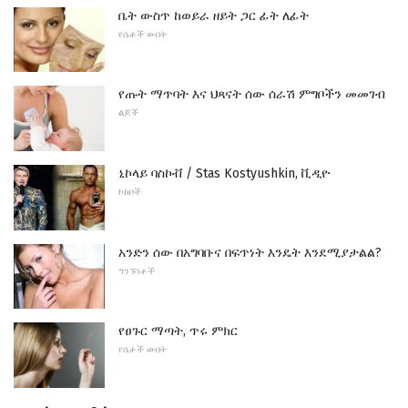
ቤት ውስጥ ከወይራ ዘይት ጋር ፊት ለፊት
የሴቶች ውበት
የጡት ማጥባት እና ህጻናት ሰው ሰራሽ ምግቦችን መመገብ
ልጆች
ኒኮላይ ባስኮቭ / Stas Kostyushkin, ቪዲዮ
ኮከቦች
አንድን ሰው በአግባቡና በፍጥነት እንዴት እንደሚያታልል?
ግንኙነቶች
የፀጉር ማጣት, ጥሩ ምክር
የሴቶች ውበት