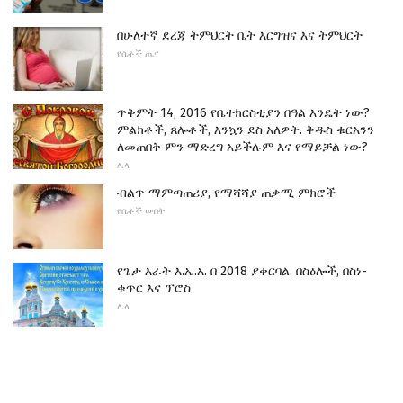
በሁለተኛ ደረጃ ትምህርት ቤት እርግዝና እና ትምህርት
የሴቶች ጤና
ጥቅምት 14, 2016 የቤተክርስቲያን በዓል እንዴት ነው?
ምልክቶች, ጸሎቶች, እንኳን ደስ አለዎት. ቅዱስ ቁርአንን
ለመጠበቅ ምን ማድረግ አይችሉም እና የማይቻል ነው?
ሌላ
ብልጥ ማምጣጠሪያ, የማሻሻያ ጠቃሚ ምክሮች
የሴቶች ውበት
የጌታ እራት እ.ኤ.አ. በ 2018 ያቀርባል. በስዕሎች, በስነ-
ቁጥር እና ፕሮስ
ሌላ