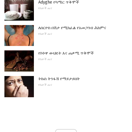
Adyghe የካሜር ጥቅሞች
የሴቶች ጤና
ለሰርዮስ በሽታ የሚከፈል የአመጋገብ ሕክምና
የሴቶች ጤና
የኮኮዋ ውህደት እና ጠቃሚ ጥቅሞች
የሴቶች ጤና
ትኩስ ትንፋሽ የማይታይበት
የሴቶች ጤና