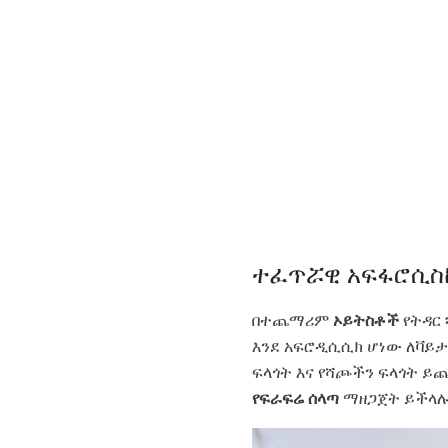
ተፈጥሯዊ አፍፋሮሲስ
በተጨማሪም
ኦይትስቶች
የትዳር 
እንደ አፍሮዲሲሲክ ሆነው ለቫይ
ፍላጎት እና የሻጮችን ፍላጎት ይ
የፍራፍሬ ሰላጣ
ማዘጋጀት ይችላሉ