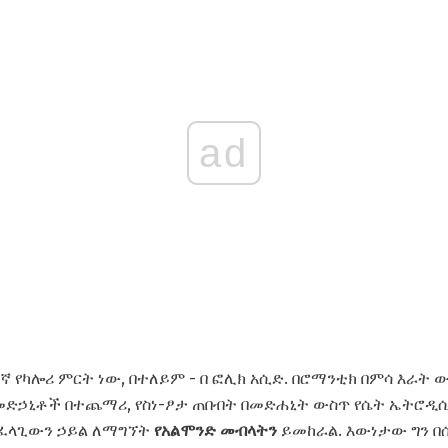
ad
 የካሎሪ ምርት ነው, በተለይም - በ ፎሊክ አሲድ. በሮማንቲክ በምሳ እራት 
 መድኃኒቶች በተጨማሪ, የስነ-ፆታ ጠበብት በመድሐኒት ውስጥ የሴት ኤትሮ
ስፈላጊውን ኃይል ለማግኘት
የአልሞንድ መብላትን
ይመከራል. እውነታው ግን 