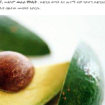
ች, መልካም
መራራ ቸኮሌት
. ሁልጊዜ ወጣት እና ጤናማ ብቻ ሳይሆን ሁልጊዜ
ሌት በልተው መብላት አይርሱ.