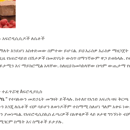
ሉ አፍሮዲሲሲዶች ለሴቶች
ማለት እንደሆነ አስቀድመው ሰምተው ይሆናል. ይህ እራስዎ እራስዎ ማዘጋጀት
ሁኑ ጊዜ የአፍሮዳይድ በሽታዎች በመድሃኒት ውስጥ በማንኛውም ዋጋ ይወክላሉ.
ቫይታሚን እና ማይክሮሚል አላቸው. ስለዚህ ከመካከላቸው በጣም ውጤታማ የ
ቶች ተፈጥሯዊ Aፍሮዲያሲስ
ምቤ
" የተባለውን መድኃኒት መግዛት ይችላሉ. ከተለየ የአንድ አፍሪካ ዛፍ ቅር
ሁን እንጂ ለሴቶች ብቻ ሳይሆን ለወንዶችም ተስማሚ ስለሆነ ዓለም አቀፍ ነው
ን ያመነጫል. የአፍሮዲሲስኪስ ፈጣሪዎች በአዋቂዎች ላይ ጾታዊ ግንኙነት ብ
 የሚገርም ስሜት እና ስሜቶች ይታያሉ.