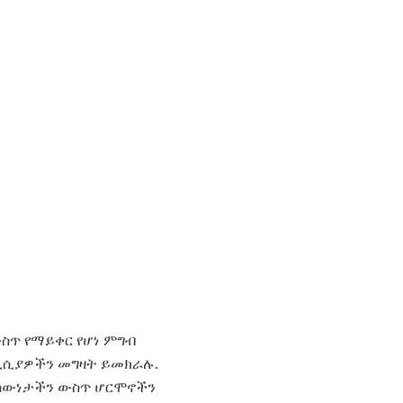
ውስጥ የማይቀር የሆነ ምግብ
ዲሲሲያዎችን መግዛት ይመክራሉ.
በሰውነታችን ውስጥ ሆርሞኖችን