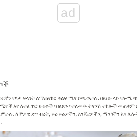
ad
ኮች
ጓደኛን የፆታ ፍላጎት ለማጠናከር ቁልፍ ሚና ይጫወታሉ. በእነሱ ላይ የሎሚ
ታሚኖች እና ለተፈጥሮ ሀብቶች የበለጸጉ የተለመዱ ትናንሽ ተክሎች መጠቀም 
ጨምራሉ. ለሞቃዊ ድግ ብረት, ፍራፍሬዎችን, እንጆሪዎችን, ማንጎችን እና ሌ
.