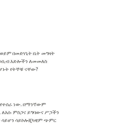
 ወይም በመድሃኒት ቤት መግዛት
 የወሲብ እድሎችን ለመመለስ
ሆኑት የትኞቹ ናቸው?
ጫ የተሰራ ነው. በማንኛውም
. ለእሱ ምስጋና ይግባውና ሥጋችን
ቻ ሳይሆን ሳይኮሎጂካዊም ጭምር