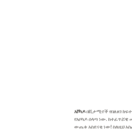
አቮካዶ
በቪታሚኖች የበለጸገ ከፍተኛ
የአቦካዶ ሰላጣ ነው. ከተፈጥሯዊ
ውጤቱ አስደናቂ ነው! ስለዚህ አ