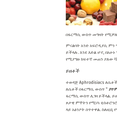
በፋርማሲ ውስጥ መግዛት የሚቻ
ምናልባት አንድ አፍሮዲያሲ ምን 
ይችላሉ. እንደ እድል ሆኖ, በአ
የሚያግዙ ከፍተኛ መጠን ያለው 
ይዘቶች
ተወዳጅ Aphrodisiacs ለሴ
ለሴቶች በፋርማሲ ውስጥ "
ያዮ
ፋርማሲ ውስጥ ሊገዛ ይችላል. ይ
ጾታዊ ምኞትን የሚነካ ቲስቶሮንሮ
ላይ አፅንዖት ሰጥተዋል. ስለዚህ,