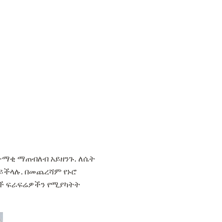
 ጭማቂ ማጠብለብ አይዘንጉ. ለሴት
ይችላሉ. በመጨረሻም የኑሮ
ሎች ፍራፍሬዎችን የሚያካትት