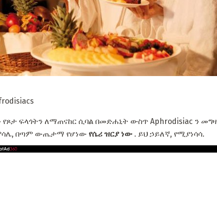
odisiacs
ን የጾታ ፍላጎትን ለማጠናከር ሲባል በመድሐኒት ውስጥ Aphrodisiac ን መግ
ምሳሌ, በጣም ውጤታማ የሆነው
የሴሪ ዝርያ ነው
. ይህ ኃይለኛ, የሚያነሳሳ.