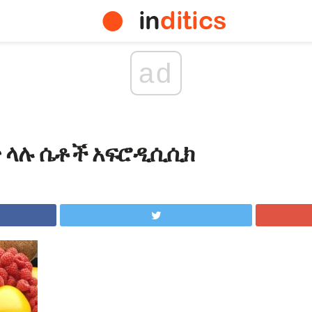
ad
 ላሉ ሴቶች አፍሮዲሲሲክ