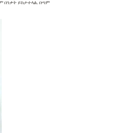
ም በንቃት ይከታተላል. በጣም