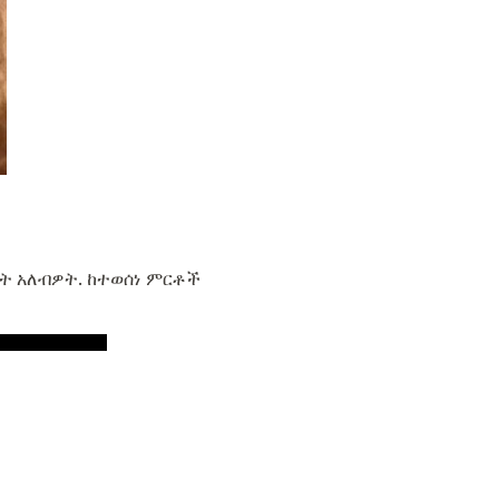
ዛት አለብዎት. ከተወሰነ ምርቶች