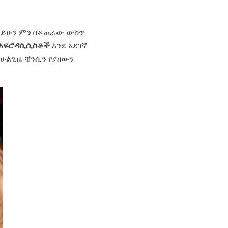
ም ይሁን ምን በቆጠራው ውስጥ
የአፍሮዳሲሲስቶች
እንደ አደገኛ
 ሁልጊዜ ቼንሲን የያዘውን