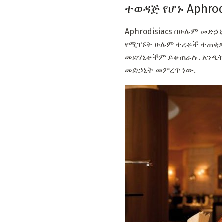
ተወዳጅ የሆኑ Aphrod
Aphrodisiacs በሁሉም መድ
የሚገኙት ሁሉም ተረቶች ተጠቂዎች
መድሃኒቶችም ይቆጠራሉ. አንዲት 
መድኃኒት መምረጥ ነው.