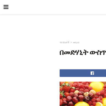
ግንኙነቶች
ወሲብ
በመድሃኒት ውስጥ