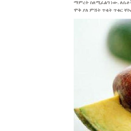
ማምረት ስለሚፈልግ ነው. ለሴቶ
ሞቅ ያለ ምሽት ጥቂት ጥቁር ቸኮ