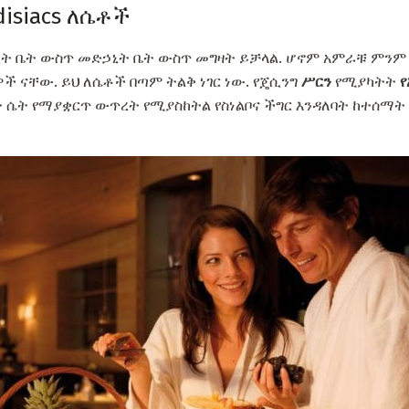
isiacs ለሴቶች
ኃኒት ቤት ውስጥ መድኃኒት ቤት ውስጥ መግዛት ይቻላል. ሆኖም አምራቹ ምን
 ናቸው. ይህ ለሴቶች በጣም ትልቅ ነገር ነው. የጄሲንግ
ሥርን
የሚያካትት
ሴት የማያቋርጥ ውጥረት የሚያስከትል የስነልቦና ችግር እንዳለባት ከተሰማት