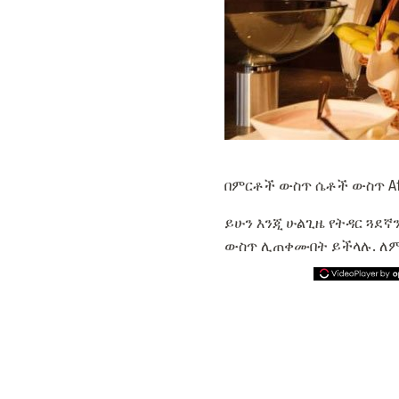
በምርቶች ውስጥ ሴቶች ውስጥ Afr
ይሁን እንጂ ሁልጊዜ የትዳር ጓደኛ
ውስጥ ሊጠቀሙበት ይችላሉ. ለ