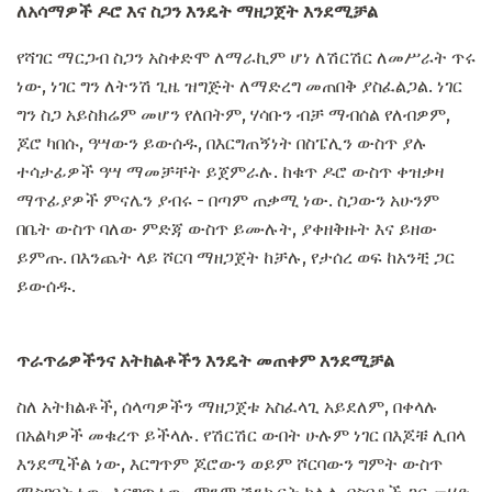
ለአሳማዎች ዶሮ እና ስጋን እንዴት ማዘጋጀት እንደሚቻል
የሻገር ማርጋብ ስጋን አስቀድሞ ለማራኪም ሆነ ለሽርሽር ለመሥራት ጥሩ
ነው, ነገር ግን ለትንሽ ጊዜ ዝግጅት ለማድረግ መጠበቅ ያስፈልጋል. ነገር
ግን ስጋ አይስክሬም መሆን የለበትም, ሃሳቡን ብቻ ማብሰል የለብዎም,
ጆሮ ካበሱ, ዓሣውን ይውሰዱ, በእርግጠኝነት በስፔሊን ውስጥ ያሉ
ተሳታፊዎች ዓሣ ማመቻቸት ይጀምራሉ. ከቁጥ ዶሮ ውስጥ ቀዝቃዛ
ማጥፊያዎች ምናሌን ያብሩ - በጣም ጠቃሚ ነው. ስጋውን አሁንም
በቤት ውስጥ ባለው ምድጃ ውስጥ ይሙሉት, ያቀዘቅዙት እና ይዘው
ይምጡ. በእንጨት ላይ ሾርባ ማዘጋጀት ከቻሉ, የታሰረ ወፍ ከአንቺ ጋር
ይውሰዱ.
ጥራጥሬዎችንና አትክልቶችን እንዴት መጠቀም እንደሚቻል
ስለ አትክልቶች, ሰላጣዎችን ማዘጋጀቱ አስፈላጊ አይደለም, በቀላሉ
በአልካዎች መቁረጥ ይችላሉ. የሽርሽር ውበት ሁሉም ነገር በእጆቹ ሊበላ
እንደሚችል ነው, እርግጥም ጆሮውን ወይም ሾርባውን ግምት ውስጥ