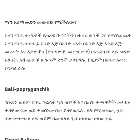
ማን አረማመድን መውሰድ የሚችለው?
እያንዳንዱ ተጫዋች የጠረፍ ቡናዎችን ከተሰሩ ድንች ጋር ለማሰራጨት.
እያንዳንዱ ተሳታፊ አንድ እጅ በአንድ ሰአት በአንድ እጅ አንድ እጅ
መቆየት እና እቃዎችን (ሻንጣዎች, መያዣዎች) በአንድ ቦታ ላይ መሄድ
አለበት. አሸናፊዎቹ ሁሉንም ድንች ይቀበላሉ, ከዚያም በእሳቱ አመድ
ይንሳፈራሉ.
Ball-poprygunchik
በቡድኑ ወይም በጥሩ ጉልላት ኳስ ክበቦች እና በጠጉ ተጫዋቾች መካከል
ተዘዋውረው ወደ ተወሰነው ቦታ ይዘዋወራሉ. ይሄ የሚጠፋው, ኳሱ
ብልጭጭጭል ላይ ወይም በመዝለል ጊዜ ዘልለው ዘለውታል.
Flying Balloon