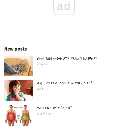
ad
New posts
በወር አበባ ወቅት ምን ማድረግ አይቻልም
የሴቶች ጤና
ልጁ ይጣበቃል, እንዴት መያዝ አለበት?
ልጆች
የአስቤል ዓይነት "አፕል"
የሴቶች ፋሽን