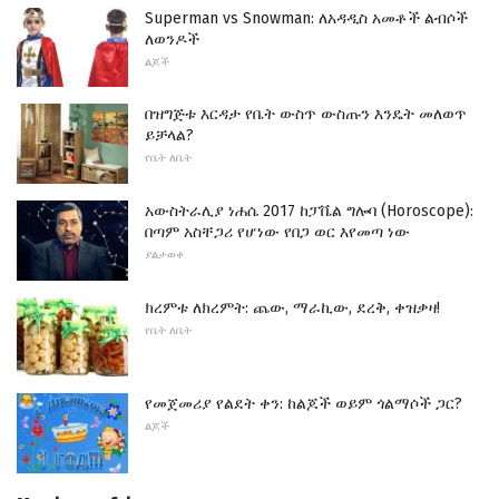
Superman vs Snowman: ለአዳዲስ አመቶች ልብሶች
ለወንዶች
ልጆች
በዝግጅቱ እርዳታ የቤት ውስጥ ውስጡን እንዴት መለወጥ
ይቻላል?
የቤት ለቤት
አውስትራሊያ ነሐሴ 2017 ከፓቬል ግሎባ (Horoscope):
በጣም አስቸጋሪ የሆነው የበጋ ወር እየመጣ ነው
ያልታወቀ
ክረምቱ ለክረምት: ጨው, ማራኪው, ደረቅ, ቀዝቃዛ!
የቤት ለቤት
የመጀመሪያ የልደት ቀን: ከልጆች ወይም ጎልማሶች ጋር?
ልጆች