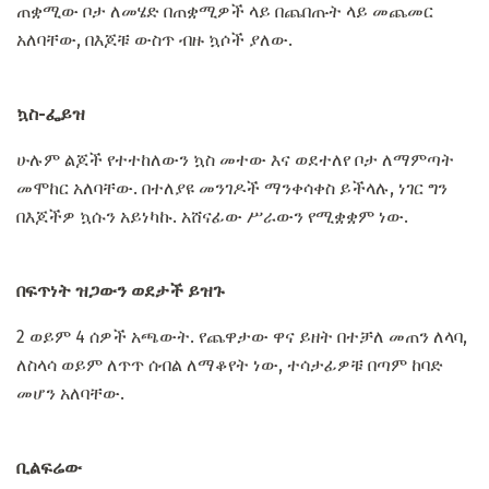
ጠቋሚው ቦታ ለመሄድ በጠቋሚዎች ላይ በጨበጡት ላይ መጨመር
አለባቸው, በእጆቹ ውስጥ ብዙ ኳሶች ያለው.
ኳስ-ፌይዝ
ሁሉም ልጆች የተተከለውን ኳስ መተው እና ወደተለየ ቦታ ለማምጣት
መሞከር አለባቸው. በተለያዩ መንገዶች ማንቀሳቀስ ይችላሉ, ነገር ግን
በእጆችዎ ኳሱን አይነካኩ. አሸናፊው ሥራውን የሚቋቋም ነው.
በፍጥነት ዝጋውን ወደታች ይዝጉ
2 ወይም 4 ሰዎች አጫውት. የጨዋታው ዋና ይዘት በተቻለ መጠን ለላባ,
ለስላሳ ወይም ለጥጥ ሰብል ለማቆየት ነው, ተሳታፊዎቹ በጣም ከባድ
መሆን አለባቸው.
ቢልፍሬው