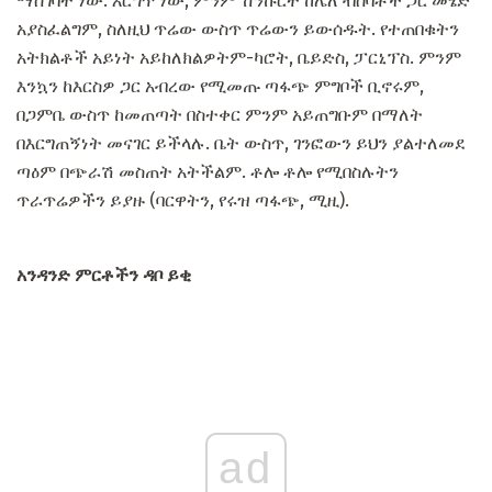
ማስገባት ነው. እርግጥ ነው, ምንም ሽንኩርት ከሌለ ብስባቶች ጋር መሄድ
አያስፈልግም, ስለዚህ ጥሬው ውስጥ ጥሬውን ይውሰዱት. የተጠበቁትን
አትክልቶች አይነት አይከለክልዎትም-ካሮት, ቤይድስ, ፓርኒፕስ. ምንም
እንኳን ከእርስዎ ጋር አብረው የሚመጡ ጣፋጭ ምግቦች ቢኖሩም,
በጋምቤ ውስጥ ከመጠጣት በስተቀር ምንም አይጠግቡም በማለት
በእርግጠኝነት መናገር ይችላሉ. ቤት ውስጥ, ገንፎውን ይህን ያልተለመደ
ጣዕም በጭራሽ መስጠት አትችልም. ቶሎ ቶሎ የሚበስሉትን
ጥራጥሬዎችን ይያዙ (ባርዋትን, የሩዝ ጣፋጭ, ሚዚ).
አንዳንድ ምርቶችን ዳቦ ይቂ
ad