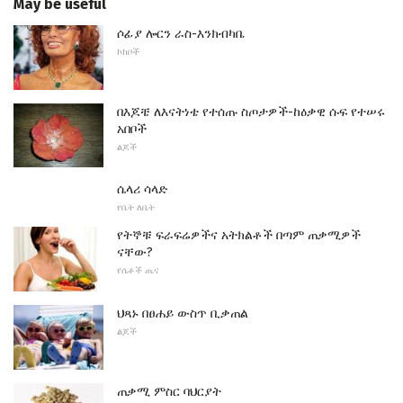
May be useful
ሶፊያ ሎርን ራስ-እንክብካቤ
ኮከቦች
በእጆቼ ለእናትነቴ የተሰጡ ስጦታዎች-ከዕቃዊ ሱፍ የተሠሩ
አበቦች
ልጆች
ሴላሪ ሳላድ
የቤት ለቤት
የትኞቹ ፍራፍሬዎችና አትክልቶች በጣም ጠቃሚዎች
ናቸው?
የሴቶች ጤና
ህጻኑ በፀሐይ ውስጥ ቢቃጠል
ልጆች
ጠቃሚ ምስር ባህርያት