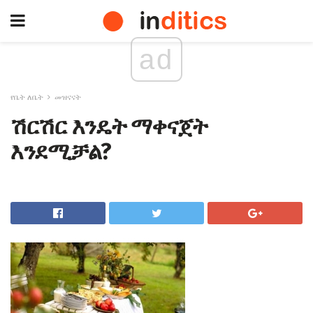
ad
የቤት ለቤት
መዝናናት
ሽርሽር እንዴት ማቀናጀት
እንደሚቻል?