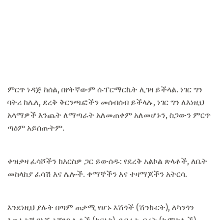
ምርጥ ነዳጅ ከሰል, በየትኛውም ሱፐርማርኬት ሊገዛ ይችላል. ነገር ግን
ባትሪ ከሌለ, ደረቅ ቅርንጫፎችን መሰብሰብ ይችላሉ, ነገር ግን ለእነዚህ
አላማዎች እንጨት ለማጣራት አለመጠቀም አለመሆኑን, ስጋውን ምርጥ
ጣዕም አይሰጡትም.
ቀዝቃዛ ፈሳሾችን ከእርስዎ ጋር ይውሰዱ: የደረቅ አልኮል ጽላቶች, ለቤት
መከላከያ ፈሳሽ እና ሌሎች. ቀማኞችን እና ተዛማጆችን አትርሳ.
እንደነዚህ ያሉት በጣም ጠቃሚ የሆኑ እሽጎች (ሽንኩርት), ለካንጎን