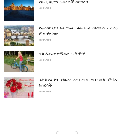
የሱሲሪሲዮን ንብረቶች መግለጫ
የቤት ለቤት
የቶስስካኒያን አፈጣጠር-ፍሎሬንስ የህዳሴው አምሳያ
ምልክት ነው
የቤት ለቤት
ንቁ እረፍት የሚሰጡ ጥቅሞች
የቤት ለቤት
በታቲያዕ ቀን በቁርአን እና በፅንሰ ሀሳብ መልካም እና
አስደሳች
የቤት ለቤት