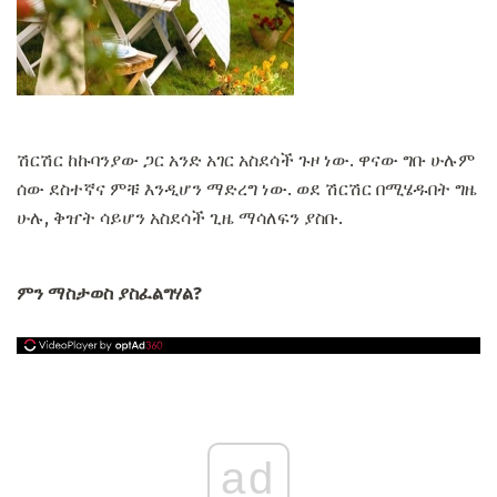
ሽርሽር ከኩባንያው ጋር አንድ አገር አስደሳች ጉዞ ነው. ዋናው ግቡ ሁሉም
ሰው ደስተኛና ምቹ እንዲሆን ማድረግ ነው. ወደ ሽርሽር በሚሄዱበት ግዜ
ሁሉ, ቅዠት ሳይሆን አስደሳች ጊዜ ማሳለፍን ያስቡ.
ምን ማስታወስ ያስፈልግሃል?
ad