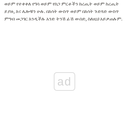
ወይም የተቀቀለ የዓሳ ወይም የስጋ ምርቶችን ከረጢት ወይም ከረጢት
ይያዙ, እና ሌሎቹን ሁሉ. በእሳት ውስጥ ወይም በእሳት ጉድጓድ ውስጥ
ምግብ መጋገር እንዲችሉ አንድ ትንሽ ፊሽ ውሰድ, ስለዚህ አይቃጠሉም.
ad