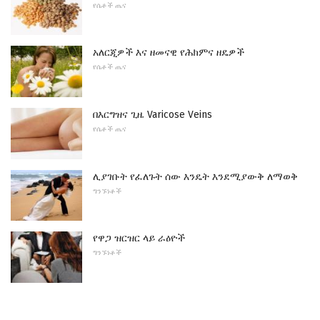
የሴቶች ጤና
አለርጂዎች እና ዘመናዊ የሕክምና ዘዴዎች
የሴቶች ጤና
በእርግዝና ጊዜ Varicose Veins
የሴቶች ጤና
ሊያገቡት የፈለጉት ሰው እንዴት እንደሚያውቅ ለማወቅ
ግንኙነቶች
የዋጋ ዝርዝር ላይ ራዕዮች
ግንኙነቶች