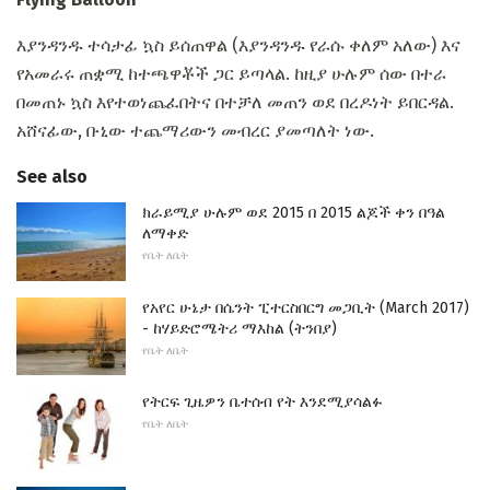
እያንዳንዱ ተሳታፊ ኳስ ይሰጠዋል (እያንዳንዱ የራሱ ቀለም አለው) እና
የአመራሩ ጠቋሚ ከተጫዋቾች ጋር ይጣላል. ከዚያ ሁሉም ሰው በተራ
በመጠኑ ኳስ እየተወነጨፈበትና በተቻለ መጠን ወደ በረዶነት ይበርዳል.
አሸናፊው, ቡኒው ተጨማሪውን መብረር ያመጣለት ነው.
See also
ክራይሚያ ሁሉም ወደ 2015 በ 2015 ልጆች ቀን በዓል
ለማቀድ
የቤት ለቤት
የአየር ሁኔታ በሴንት ፒተርስበርግ መጋቢት (March 2017)
- ከሃይድሮሜትሪ ማእከል (ትንበያ)
የቤት ለቤት
የትርፍ ጊዜዎን ቤተሰብ የት እንደሚያሳልፉ
የቤት ለቤት