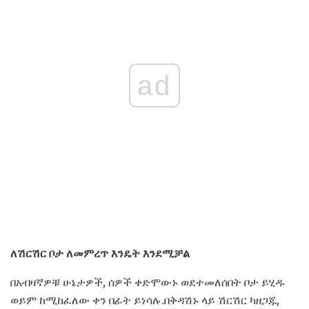
ad
ለሽርሽር ቦታ ለመምረጥ እንዴት እንደሚቻል
በአብዛኛዎቹ ሁኔታዎች, ሰዎች ቀድሞውኑ ወደተመለሰበት ቦታ ይሂዱ
ወይም ከሚከፈለው ቀን በፊት ይነሳሉ.በቅዳሽኑ ላይ ሽርሽር ካዘጋጁ,