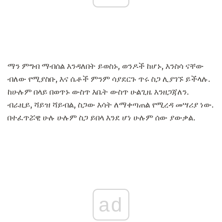
ማን ምግብ ማብሰል እንዳለበት ይወስኑ, ወንዶች ከሆኑ, እንስሳ ናቸው
ብለው የሚያስቡ, እና ሴቶች ምንም ሳያደርጉ ጥሩ ስጋ ሊያገኙ ይችላሉ.
ከሁሉም በላይ በወጥኑ ውስጥ እቤት ውስጥ ሁልጊዜ እንዘጋጃለን.
ብራዚይ, ሻይዝ ሻይብል, ስጋው እሳት ለማቀጣጠል የሚረዳ መሣሪያ ነው.
በተፈጥሯዊ ሁሉ ሁሉም ስጋ ይበላ እንደ ሆነ ሁሉም ሰው ያውቃል.
ad