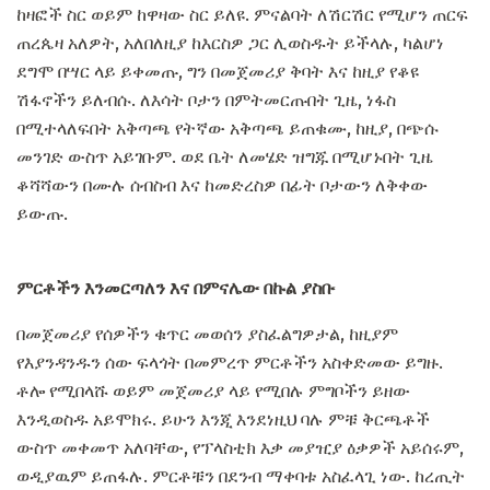
ከዛፎች ስር ወይም ከዋዛው ስር ይለዩ. ምናልባት ለሽርሽር የሚሆን ጠርፍ
ጠረጴዛ አለዎት, አለበለዚያ ከእርስዎ ጋር ሊወስዱት ይችላሉ, ካልሆነ
ደግሞ በሣር ላይ ይቀመጡ, ግን በመጀመሪያ ቅባት እና ከዚያ የቆዩ
ሽፋኖችን ይለብሱ. ለእሳት ቦታን በምትመርጡበት ጊዜ, ነፋስ
በሚተላለፍበት አቅጣጫ የትኛው አቅጣጫ ይጠቁሙ, ከዚያ, በጭሱ
መንገድ ውስጥ አይገቡም. ወደ ቤት ለመሄድ ዝግጁ በሚሆኑበት ጊዜ
ቆሻሻውን በሙሉ ሰብስብ እና ከመድረስዎ በፊት ቦታውን ለቅቀው
ይውጡ.
ምርቶችን እንመርጣለን እና በምናሌው በኩል ያስቡ
በመጀመሪያ የሰዎችን ቁጥር መወሰን ያስፈልግዎታል, ከዚያም
የእያንዳንዱን ሰው ፍላጎት በመምረጥ ምርቶችን አስቀድመው ይግዙ.
ቶሎ የሚበላሹ ወይም መጀመሪያ ላይ የሚበሉ ምግቦችን ይዘው
እንዲወስዱ አይሞክሩ. ይሁን እንጂ እንደነዚህ ባሉ ምቹ ቅርጫቶች
ውስጥ መቀመጥ አለባቸው, የፕላስቲክ እቃ መያዢያ ዕቃዎች አይሰሩም,
ወዲያዉም ይጠፋሉ. ምርቶቹን በደንብ ማቀባቱ አስፈላጊ ነው. ከረጢት