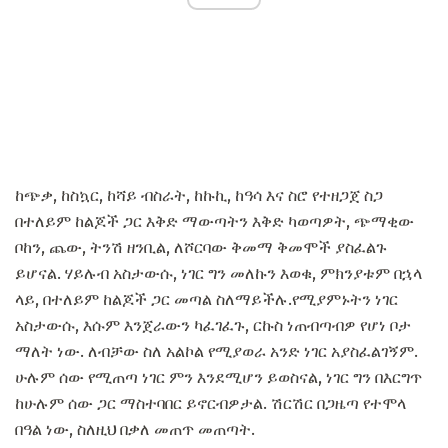
ከጭቃ, ከስኳር, ከሻይ ብስራት, ከኩኪ, ከዓሳ እና ስሮ የተዘጋጀ ስጋ
በተለይም ከልጆች ጋር እቅድ ማውጣትን እቅድ ካወጣዎት, ጭማቂው
ቦከን, ጨው, ትንሽ ዘንቢል, ለሾርባው ቅመማ ቅመሞች ያስፈልጉ
ይሆናል. ሃይሉብ አስታውሱ, ነገር ግን መለኩን እወቁ, ምክንያቱም በኋላ
ላይ, በተለይም ከልጆች ጋር መጣል ስለማይችሉ.የሚያምኑትን ነገር
አስታውሱ, እሱም እንጀራውን ካፈገፈጉ, ርኩስ ነጠብጣብዎ የሆነ ቦታ
ማለት ነው. ለብቻው ስለ አልኮል የሚያወራ አንድ ነገር አያስፈልገኝም.
ሁሉም ሰው የሚጠጣ ነገር ምን እንደሚሆን ይወስናል, ነገር ግን በእርግጥ
ከሁሉም ሰው ጋር ማስተባበር ይኖርብዎታል. ሽርሽር በጋዜጣ የተሞላ
በዓል ነው, ስለዚህ በቃለ መጠጥ መጠጣት.