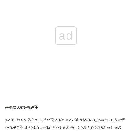
ad
መጥፎ አፍንጫዎች
ሁለት ተጫዋቾችን ብቻ የሚይዙት ቀሪዎቹ ለእነሱ ሲታመሙ ሁለቱም
ተጫዋቾች 3 የንፋስ መብራቶችን ይይዛሉ, አንድ ኳስ እንዳይጠፋ ወደ