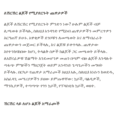
ለሽርሽር ልጆች የሚያደርጉት ጨዋታዎች
ልጆች ለሽርሽር የሚያደርጉት ምንድን ነው? ሁሉም ልጆች ብቻ
ሊጫወቱ ይችላሉ, ስለዚህ አንዳንድ የሚስብ ጨዋታዎችን መምረጥዎን
እርግጠኛ ይሁኑ. አዋቂዎች ደንቦቹን ለመጫወት እና ለማብራራት
ጨዋታውን መጀመር ይችላሉ, እና ልጆቹ ይቀጥላሉ. ጨዋታው
እየተንከባከበው ከሆነ, ትላልቅ ሰዎች ከልጆች ጋር መጫወት ይችላሉ.
ለአሸናፊዎቹ ሽልማት እንደመሆንዎ መጠን በጣም ብዙ ልጆች እንዳሉት
ጣፋጭ ምግቦችን ማዘጋጀት ወይም አንዳንድ ጌጣጌጦችን መግዛት
ይችላሉ. በርካታ የጨዋታ አማራጮች እዚህ አሉ, ስለዚህ እነሱን ከወደዱ,
አስፈላጊ መሣሪያዎችን ይዘው ይምጡዋቸው: ኳሶች, ባልዲዎች,
ማንኪያዎች, ተጣጣጭ የጎን ኳሶች, የፕላስቲክ ኳሶች, ወዘተ.
ሽርሽር ላይ ለሆኑ ልጆች አማራጮች