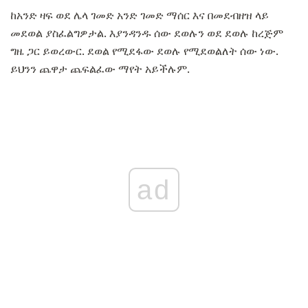
ከአንድ ዛፍ ወደ ሌላ ገመድ አንድ ገመድ ማሰር እና በመደብዘዝ ላይ
መደወል ያስፈልግዎታል. እያንዳንዱ ሰው ደወሉን ወደ ደወሉ ከረጅም
ግዜ ጋር ይወረውር. ደወል የሚደፋው ደወሉ የሚደወልለት ሰው ነው.
ይህንን ጨዋታ ጨፍልፈው ማየት አይችሉም.
ad