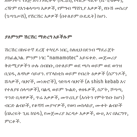
እውነተኛ የእጅ አሻንጉሊቶች (ኮርኒስ), የብረታ ብረት (ኬሚካሎች),
ረዥም የእንቁላጣጣ እቃዎች, የምግብ ማሸጊያ እቃዎች, የቡሽ መስሪያ
(ጌጣጌጦሽ), የሽርሽር እቃዎች (በተለይም ቡዴዴት) ከሆነ.
ያለምንም ሽርሽር ማድረግ አይችሉም
ሽርሽር በከፍተኛ ደረጃ ተካሂዶ ነበር, ስለዚህ በደንብ ማደራጀት
ያስፈልጋል. ምንም ነገር "namamotec" አይፍቀድ. መጀመሪያ
ቅድሚያዎችን ሁሉ ሰብስቡ, በተለይም ወደ ጫካ ወይም ወደ ወንዝ
ቢሄዱ, ለዳካዎ ሳይሆን. የፕላስቲክ ወይም የብረት ዕቃዎች (ስፖንዶች,
ሹካዎች, ሳህኖች, መነጽሮች), ጎድጓዳ ሳህኖች (ለ shish kebab እና
የተለያዩ ሰላጣዎች), ባልዲ ወይም ጐልድ, ቀዘፋዎች, ስፖት, ሾጣጣ,
ጥንድ ቢላዋዎች, ጥሬ እቃዎች, መጥረቢያ (እሳትን የምትገነቡ ከሆነ)
ብርድ ልብሶች, የቆሻሻ መያዣዎች, የወባ መከላከያ, ሙቀት ልብሶች
(በእረፍት ጊዜ ከሄዱ), የመጀመሪያ እርዳታ እቃዎች, ውሀ, እና በእርግጥ,
ምርቶች.