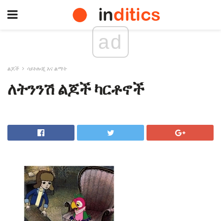
ad
ልጆች
ሳይኮሎጂ እና ልማት
ለትንንሽ ልጆች ካርቶኖች