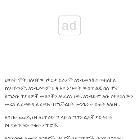
ad
ህጻናት ሞት ባለባቸው የካርታ ስራዎች እንዲመለከቱ መከልከል
የለባቸውም. እንዲያውም በ 4 እና 5 ዓመት ውስጥ ልጁ ስለ ሞት
ለሚነሱ ጥያቄዎች መልሶችን እየፈለገ ነው. እንዲሁም እሱ የተቀበለውን
መረጃ ሊረዳውና ሊረዳበት በሚችልበት መንገድ መስጠት አለበት.
እና በመጨረሻ, በተለያየ ዕድሜ ላይ ለሚገኙ ልጆች ካርቱኖቹ
የተሻሉባቸው ጥቂት ምክሮች.
እስከ ሶስት አመት: ካርቶኖች, ዘፈኖች እና ግጥሞች, ትንሽ እንስሳት