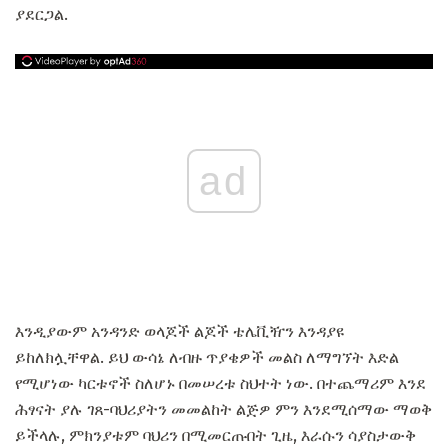
ያደርጋል.
ad
እንዲያውም አንዳንድ ወላጆች ልጆች ቴሌቪዥን እንዳያዩ
ይከለክሏቸዋል. ይህ ውሳኔ ለብዙ ጥያቄዎች መልስ ለማግኘት እድል
የሚሆነው ካርቱኖች ስለሆኑ በመሠረቱ ስህተት ነው. በተጨማሪም እንደ
ሕፃናት ያሉ ገጸ-ባህሪያትን መመልከት ልጅዎ ምን እንደሚሰማው ማወቅ
ይችላሉ, ምክንያቱም ባህሪን በሚመርጡበት ጊዜ, እራሱን ሳያስታውቅ