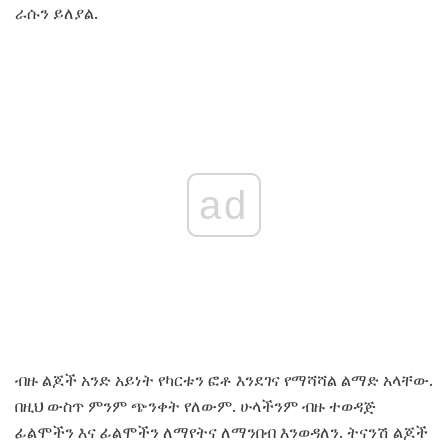
ራሱን ይለያል.
ad
ብዙ ልጆች አንድ አይነት የካርቱን ፎቶ እንደገና የማሻሻል ልማድ አላቸው.
በዚህ ውስጥ ምንም ጭንቀት የለውም. ሁላችንም ብዙ ተወዳጅ
ፊልሞችን እና ፊልሞችን ለማየትና ለማንበብ እንወዳለን. ትናንሽ ልጆች