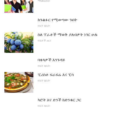
ማህበረሰብ
ከጉልፉር የሚወጣው ጉበት
የቤት ለቤት
ስለ ፕራቶች ማወቅ ያለብዎት ነገር ሁሉ
የሴቶች ጤና
ባቄላዎች እንጉዳይ
የቤት ለቤት
ፒሪስቶ ፍራፍሬ እና ፒሳ
የቤት ለቤት
ካሮት እና ድንች ከድንቁር ጋር
የቤት ለቤት