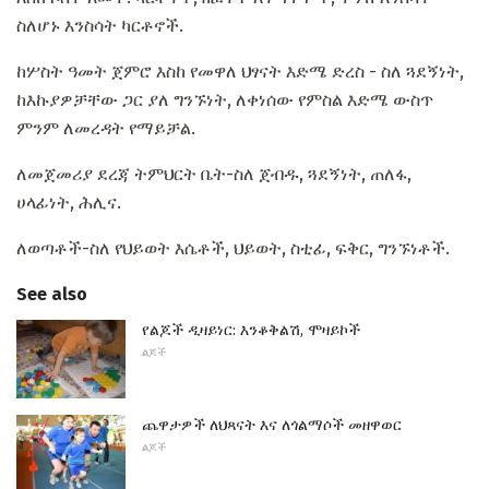
ስለሆኑ እንስሳት ካርቶኖች.
ከሦስት ዓመት ጀምሮ እስከ የመዋለ ህፃናት እድሜ ድረስ - ስለ ጓደኝነት,
ከእኩያዎቻቸው ጋር ያለ ግንኙነት, ለቀነሰው የምስል እድሜ ውስጥ
ምንም ለመረዳት የማይቻል.
ለመጀመሪያ ደረጃ ትምህርት ቤት-ስለ ጀብዱ, ጓደኝነት, ጠለፋ,
ሀላፊነት, ሕሊና.
ለወጣቶች-ስለ የህይወት እሴቶች, ህይወት, ስቲፊ, ፍቅር, ግንኙነቶች.
See also
የልጆች ዲዛይነር: እንቆቅልሽ, ሞዛይኮች
ልጆች
ጨዋታዎች ለህጻናት እና ለጎልማሶች መዘዋወር
ልጆች