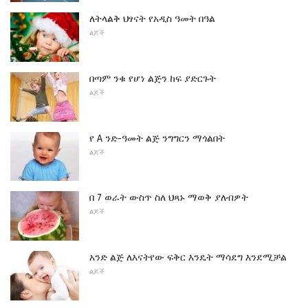
ለትላልቅ ህፃናት የአዲስ ዓመት በዓል
ልጆች
በጣም ንቁ የሆነ ልጅን ከፍ ያድርጉት
ልጆች
የ A ንድ-ዓመት ልጅ ንግግርን ማጎልበት
ልጆች
በ 7 ወራት ውስጥ ስለ ህጻኑ ማወቅ ያለብዎት
ልጆች
አንድ ልጅ ለእናትየው ፍቅር እንዴት ማሳደግ እንደሚቻል
ልጆች