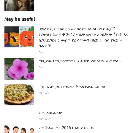
May be useful
በወረቀት, በፕላስቲክ እና በሻምብል ለህጻናት ልጆች
የሃሎዊን እቃዎች 2017 - ቤት ውስጥ እንዴት ት / ቤት እና
ኪንደርጋርተን ውስጥ የራሳቸውን በእጅ የተሰሩ የእጅመ
ስራዎች
ሌላ
ጣቢያው በሚያስገርም ሁኔታ በዌይንክለነው እናዝናለን
ሌላ
ፒሳ ከዶሮ ጋር በጣፋጭ ቅጠላቅጠል ይሸጣል
የቤት ለቤት
የገና አጨራረድ
የቤት ለቤት
የተማሪው ቀን 2016 በሩሲያ ሲከበር