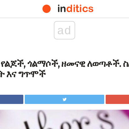
ad
 የልጆች, ጎልማሶች, ዘመናዊ ለወጣቶች. ስ
ት እና ግጥሞች