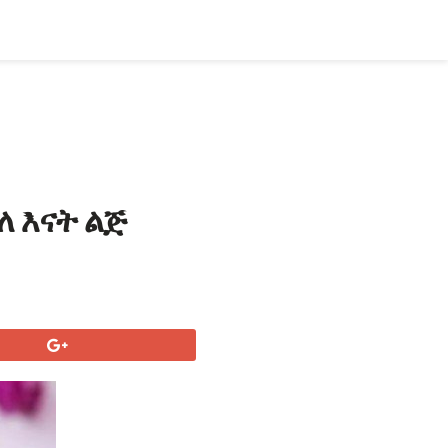
ለ እናት ልጅ