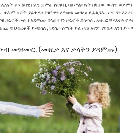
 ለእናት ቀን ልባዊ ዘፈን ድምፅ. የአካባቢ ባለሥልጣናት በካሬው ውስጥ ወይም
ሁሉም ሰዎች ያልተያዙ ነገሮችን ለዓመቱ መግለፅ ይፈልጋሉ. ነገር ግን ለእረ
መናዊ ዘፈኖች ሁሉ ከእድሜው በላይ የሆነ ዘፈኖች ይሰጣሉ. ጽሑፎቼ የእናቴ ፍቅር
ስጢራዊ ህብረቶች ይዳስሳሉ, የደስታ ስሜት ይፈነዳል እናም የደስታ እንባ ያመጣል
 ውብ መዝሙር. (ሙዚቃ እና ቃላትን ያዳምጡ)