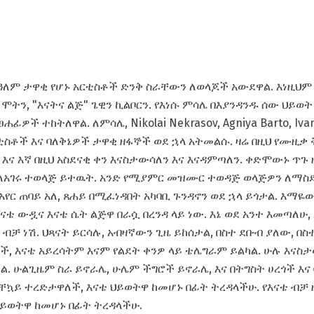
ለም ታዋቂ የሆኑ አርቲስቶች ድንቅ ስራቸውን ለወላጆች አውደዋል. እነዚህም
 ሞትን, "እናትና ልጅ" ጌዊን ኪልቦርን. የእነሱ ምሳሌ በእያንዳንዱ ሰው ህይ
ዎች ተከትለዋል. ለምሳሌ, Nikolai Nekrasov, Agniya Barto, Ivan 
 አርቲስቶች እና ባለቅኔዎች ታዋቂ ዘፋኞች ወደ ኋላ አትመልሱ. ዛሬ በዚህ የሙዚ
ና እኛ በዚህ አስደናቂ ቀን እናስታውሳለን እና እናዳምጣለን. ቀድሞውኑ ጥጉ ዙ
ለአገሩ ተወላጅ ይተዉት. አንድ የሚያምር መዝሙር ተወዳጅ ወላጅዎን ለማስደሰ
አየር ጠባይ አለ, ጸሐይ በሚፈነዳበት አካባቢ ጉንዳኖን ወደ ኋላ ይጎታል. እማዬ
ናቴ ውዷና እናቴ ሴት ልጅዋ በራሷ በረንዳ ላይ ነው. እኔ ወደ አንተ እመጣለሁ,
 ብቻ ነሽ. ህጻናት ይርሳሉ, አብዛኛውን ጊዜ ይከሰታል, በስተ ደቡብ ያለው, በ
ች, እናቴ አይረሳትም እናም የልደት ቀንዎ ላይ ቴሌግራም ይልካል. ሁሉ እናስ
ል. ሁልጊዜም ስራ ይኖራሌ, ሁሌም ችግሮች ይኖራሌ, እና በትግስት ሀረጎች እና 
ስቸኳይ ተረድታዋለች, እናቴ ህይወትዋ ከመሆኑ በፊት ትረዳላችሁ. የእናቴ ብቻ
ህይወትዋ ከመሆኑ በፊት ትረዳላችሁ.