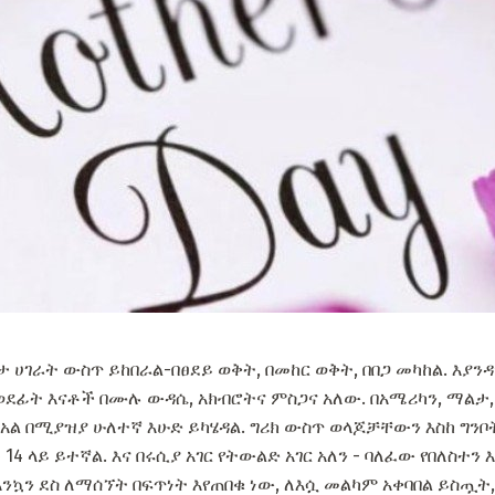
ካታ ሀገራት ውስጥ ይከበራል-በፀደይ ወቅት, በመከር ወቅት, በበጋ መካከል. እያን
ለወደፊት እናቶች በሙሉ ውዳሴ, አክብሮትና ምስጋና አለው. በአሜሪካን, ማልታ,
በአል በሚያዝያ ሁለተኛ እሁድ ይካሄዳል. ግሪክ ውስጥ ወላጆቻቸውን እስከ ግንቦ
14 ላይ ይተኛል. እና በሩሲያ አገር የትውልድ አገር አለን - ባለፈው የበለስተን
ኳን ደስ ለማሰኘት በፍጥነት እየጠበቁ ነው, ለእሷ መልካም አቀባበል ይስጧት,