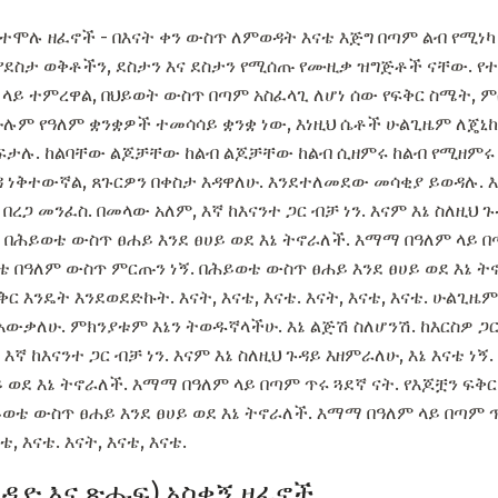
ፍስ የተሞሉ ዘፈኖች - በእናት ቀን ውስጥ ለምወዳት እናቴ እጅግ በጣም ልብ የሚ
 የደስታ ወቅቶችን, ደስታን እና ደስታን የሚሰጡ የሙዚቃ ዝግጅቶች ናቸው. የተ
ላይ ተምረዋል, በህይወት ውስጥ በጣም አስፈላጊ ለሆነ ሰው የፍቅር ስሜት, ም
ሁሉም የዓለም ቋንቋዎች ተመሳሳይ ቋንቋ ነው, እነዚህ ሴቶች ሁልጊዜም ለጄኒከ
ከፍታሉ. ከልባቸው ልጆቻቸው ከልብ ልጆቻቸው ከልብ ሲዘምሩ ከልብ የሚዘም
ነቅተውኛል, ጸጉርዎን በቀስታ እዳዋለሁ. እንደተለመደው መሳቂያ ይወዳሉ. እና
በረጋ መንፈስ. በመላው አለም, እኛ ከእናንተ ጋር ብቻ ነን. እናም እኔ ስለዚህ ጉ
 በሕይወቴ ውስጥ ፀሐይ እንደ ፀሀይ ወደ እኔ ትኖራለች. እማማ በዓለም ላይ በ
ቴ በዓለም ውስጥ ምርጡን ነኝ. በሕይወቴ ውስጥ ፀሐይ እንደ ፀሀይ ወደ እኔ 
ቅር እንዴት እንደወደድኩት. እናት, እናቴ, እናቴ. እናት, እናቴ, እናቴ. ሁልጊዜ
ውቃለሁ. ምክንያቱም እኔን ትወዱኛላችሁ. እኔ ልጅሽ ስለሆንሽ. ከእርስዎ ጋር
 እኛ ከእናንተ ጋር ብቻ ነን. እናም እኔ ስለዚህ ጉዳይ እዘምራለሁ, እኔ እናቴ ነኝ
 ወደ እኔ ትኖራለች. እማማ በዓለም ላይ በጣም ጥሩ ጓደኛ ናት. የእጆቿን ፍቅ
ወቴ ውስጥ ፀሐይ እንደ ፀሀይ ወደ እኔ ትኖራለች. እማማ በዓለም ላይ በጣም ጥ
, እናቴ. እናት, እናቴ, እናቴ.
ቪዲዮ እና ጽሑፍ) አስቂኝ ዘፈኖች