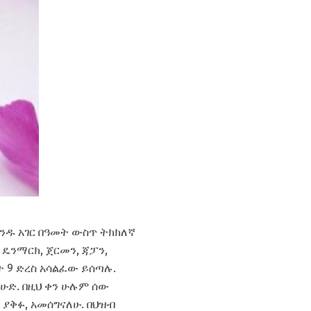
ዳንዱ አገር በዓመት ውስጥ ትክክለኛ
 ዴንማርክ, ጀርመን, ጃፓን,
ት 9 ድረስ አሳልፈው ይሰጣሉ.
 እሁድ. በዚህ ቀን ሁሉም ሰው
 ያቅፉ, አመሰግናለሁ. በህዝብ