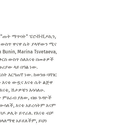
 "ጡት ማጥባት" ፔሮቭ-ቪዶኪን,
ወት ውስጥ ዋናዋ ሴት ያላቸውን ሚና
Bunin, Marina Tsvetaeva,
ቃ ቅርስ ውስጥ ስለእናቴ በመቶዎች
ሪያው ላይ በዓል ነው.
ት እርግጠኛ ነው. ከወንዙ ባሻገር
ው እናቴ ውዷና እናቴ ሴት ልጅዋ
 እናቴ, ሽታዎቼን እሳሳለሁ.
ስተ ምዕራብ ያለው, ብዙ ጉዳዮች
ታውሳለች, እናቴ አይረሳትም እናም
ባዶ ቃሊት ይኖራለ. የእናቴ ብቻ
 ዘላለማዊ አይደለችም, ይህን