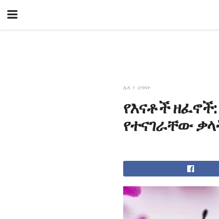
ሌላ
በዓላት
የእናቶች ዘፈኖች:
የተናገራቸው ቃላ