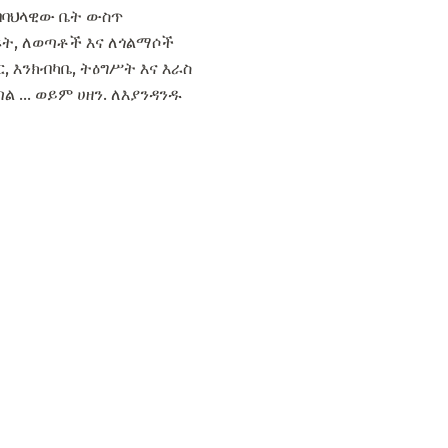
 በባህላዊው ቤት ውስጥ
ፍት, ለወጣቶች እና ለጎልማሶች
, እንክብካቤ, ትዕግሥት እና እራስ
 ... ወይም ሀዘን. ለእያንዳንዱ