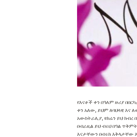
የእናቶች ቀን በዓለም ዙሪያ በበር
ቀን አለው, ይህም ለባህላዊ እና 
አውስትራሊያ, ዩክሬን ይህ ክብረ 
በብራዚል ይህ ብሩህ በዓል ጥቅምት 
እናታቸውን በብሩክ እቅላታቸው እን