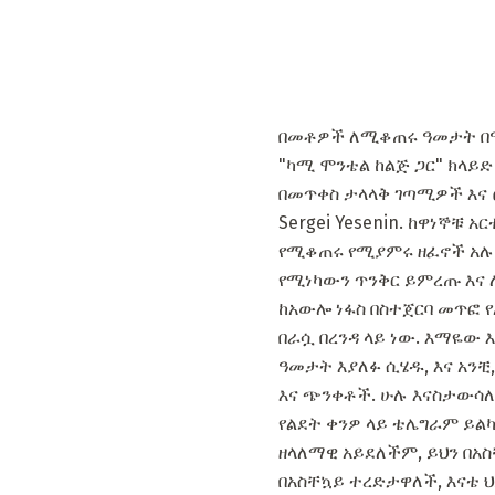
በመቶዎች ለሚቆጠሩ ዓመታት በዓ
"ካሚ ሞንቴል ከልጅ ጋር" ክላይድ
በመጥቀስ ታላላቅ ገጣሚዎች እና ፀሐፊ
Sergei Yesenin. ከዋነኞቹ
የሚቆጠሩ የሚያምሩ ዘፈኖች አሉ እ
የሚነካውን ጥንቅር ይምረጡ እና 
ከአውሎ ነፋስ በስተጀርባ መጥፎ የ
በራሷ በረንዳ ላይ ነው. እማዬው እ
ዓመታት እያለፉ ሲሄዱ, እና አንቺ,
እና ጭንቀቶች. ሁሉ እናስታውሳለ
የልደት ቀንዎ ላይ ቴሌግራም ይልካ
ዘላለማዊ አይደለችም, ይህን በአ
በአስቸኳይ ተረድታዋለች, እናቴ 