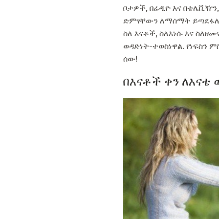
ቦታዎች, በሬዲዮ እና በቴሌቪዥን,
ድምፃቸውን ለማሰማት ይጣደፋሉ. 
ስለ እናቶች, ስለእነሱ እና ስለዘ
ወዳድነት-ተወስነዋል. የነፍስን ም
ሰው!
በእናቶች ቀን ለእናቴ