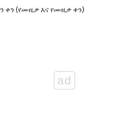
ዳን ቀን (የሙዚቃ እና የሙዚቃ ቀን)
ad