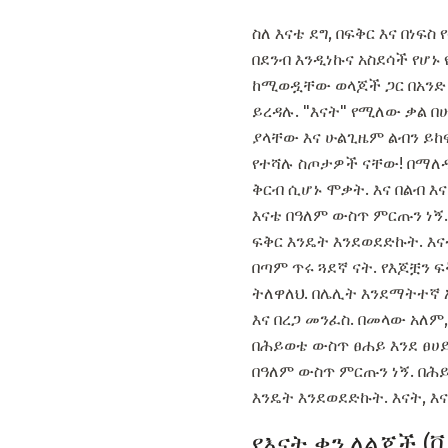
ስለ እናቴ ደግ, በፍቅር እና በነ
በደንብ እንዲነኩና አስደሳች የሆኑ
ከሚወዷቸው ወላጆች ጋር በአንድ 
ይረዳሉ. "እናት" የሚለው ቃል በ
ያላቸው እና ሁልጊዜም ልብን ይ
የተሻሉ ስጦታዎች ናቸው! በማለዳ 
ቅርብ ሲሆኑ ሞቃት. እና በልብ እና 
እናቴ በዓለም ውስጥ ምርጡን ነኝ.
ፍቅር እንዴት እንደወደድኩት. እና
በጣም ጥሩ ጓደኛ ናት. የእጆቿን ፍ
ትለዋለህ. በሌሊት እንደማትተኛ አ
እና በረጋ መንፈስ. በመላው አለም,
በሕይወቴ ውስጥ ፀሐይ እንደ ፀሀይ
በዓለም ውስጥ ምርጡን ነኝ. በሕይ
እንዴት እንደወደድኩት. እናት, እናቴ
የእናት ቀን ለልጆች (