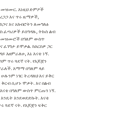
ነካ መዝሙር. እነዚህ ድምፆች
ረጋጋ እና ጥሩ ዜማዎች,
ስጋና እና አክብሮትን ለመግለፅ
ስ ፈጣሪዎች ይሰግዳሉ, ትኩስ ልብ
ሩ መዝሙሮች በዓለም ውስጥ
 ፈገግታ ይሞቃል. ከእርስዎ ጋር
ዳይ እዘምራለሁ, እኔ እናቴ ነኝ.
ጣም ጥሩ ጓደኛ ናት. የእጆቿን
ትኖራለች. እማማ በዓለም ላይ
ም ሁሉንም ነገር ትረዳለህ እና ይቅር
 ቅርብ ሲሆኑ ሞቃት. እና በልብ
. እናቴ በዓለም ውስጥ ምርጡን ነኝ.
ር እንዴት እንደወደድኩት. እናቴ
ሩ ጓደኛ ናት. የእጆቿን ፍቅር