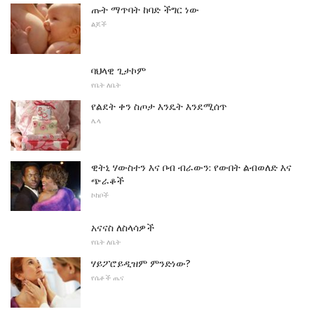
ጡት ማጥባት ከባድ ችግር ነው
ልጆች
ባህላዊ ጊታኮም
የቤት ለቤት
የልደት ቀን ስጦታ እንዴት እንደሚሰጥ
ሌላ
ዊትኒ ሃውስተን እና ቦብ ብራውን: የውበት ልብወለድ እና
ጭራቆች
ኮከቦች
አናናስ ለስላሳዎች
የቤት ለቤት
ሃይፖሮይዲዝም ምንድነው?
የሴቶች ጤና