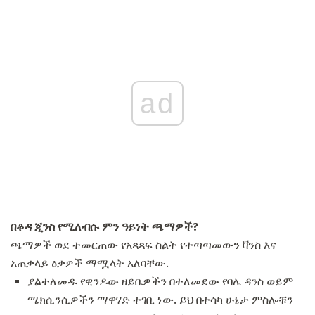
ad
በቆዳ ጂንስ የሚለብሱ ምን ዓይነት ጫማዎች?
ጫማዎች ወደ ተመርጠው የአጻጻፍ ስልት የተጣጣመውን ቫንስ እና
አጠቃላይ ዕቃዎች ማሟላት አለባቸው.
ያልተለመዱ የዊንዶው ዘይቤዎችን በተለመደው የባሌ ዳንስ ወይም
ሜክሲንሲዎችን ማዋሃድ ተገቢ ነው. ይህ በተሳካ ሁኔታ ምስሎቹን