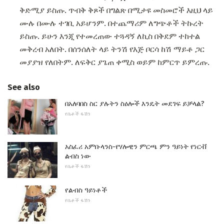
ቅድሚያ ይስጡ. ጥብቅ ቅጾች በግልጽ በሚታዩ መስመሮች እዚህ ላይ
ሙሉ በሙሉ ተገቢ አይሆንም. በተጨማሪም ለግጭቶች ትኩረት
ይስጡ. ይሁን እንጂ የተመረጠው ተጓዳኝ ለኪስ በቅደም ተከተል
መቅረብ አለበት. በሰንሰለት ላይ ትንሽ የእጅ ቦርሳ ከሽ ማይቶ ጋር
መያያዝ የለበትም. ለፍቅር ያጌጠ ቀሚስ ወይም ከምርጥ ይምረጡ.
See also
በአለባበስ ስር ያሉትን ስዕሎች እንዴት መደገፍ ይቻላል?
የሴቶች ፋሽን
አስፈሪ አምቡላንስ-የሃሎዊን ምርጫ ምን ዓይነት የነርቭ
ልብስ ነው
የሴቶች ፋሽን
የልብስ ዓይነቶች
የሴቶች ፋሽን