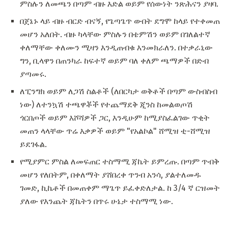
ምስሉን ለመጫን በጣም ብዙ እድል ወይም የሰውነት ንጽሕናን ያዛባ.
በጀኔኑ ላይ ብዙ ብርድ ብናኝ, የጌጣጌጥ ውበት ደግሞ ከላይ የተቀመጠ
መሆን አለበት. ብዙ ካላቸው ምስሉን በቴምሽን ወይም በገለልተኛ
ቀለማቸው ቀለሙን ሚዛን እንዲጠብቁ እንመክራለን. በተቃራኒው
ግን, ቢላዋን በጠንካራ ከፍተኛ ወይም ባለ ቀለም ጫማዎች በድብ
ያጣመሩ.
ለፒንግክ ወይም ለጋሽ ስልቶች (ለበርካታ ወቅቶች በጣም ውስብስብ
ነው) ለተንኳሽ ተጫዋቾች የተጨማደቅ ጂንስ ከመልወጦሽ
ጎርበጦች ወይም እሾሻዎች ጋር, እንዲሁም ከሚያስፈልገው ጥቂት
መጠን ላላቸው ጥሬ እቃዎች ወይም "የአልኮል" ሸሚዝ ቲ-ሸሚዝ
ይደገፋል.
የሚያምር ምስል ለመፍጠር ተስማሚ ጃኬት ይምረጡ. በጣም ጥብቅ
መሆን የለበትም, በቀለማት ያሸበረቀ ጥንብ አንሳ, ያልተለመዱ
ገመድ, ኪኬቶች በመጠቀም ማጌጥ ይፈቀድለታል. ከ 3/4 ኛ ርዝመት
ያለው የእንጨት ጃኬትን በጥሩ ሁኔታ ተስማሚ ነው.