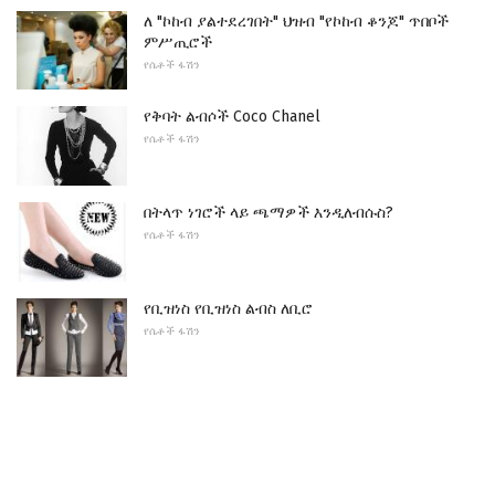
ለ "ኮከብ ያልተደረገበት" ህዝብ "የኮከብ ቆንጆ" ጥበቦች
ምሥጢሮች
የሴቶች ፋሽን
የቅባት ልብሶች Coco Chanel
የሴቶች ፋሽን
በትላጥ ነገሮች ላይ ጫማዎች እንዲለብሱስ?
የሴቶች ፋሽን
የቢዝነስ የቢዝነስ ልብስ ለቢሮ
የሴቶች ፋሽን