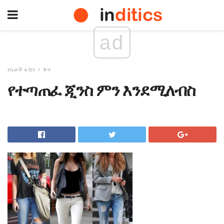
ad
የሴቶች ፋሽን
ቅጥ
የተጣጠፈ ጂንስ ምን እንደሚለብስ