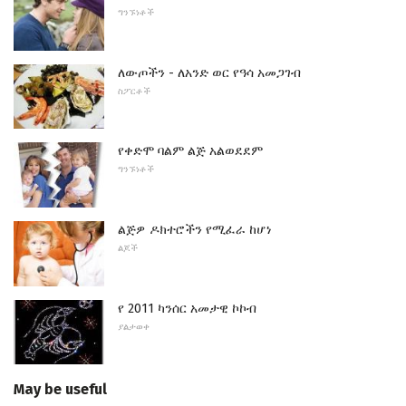
ግንኙነቶች
ለውጦችን - ለአንድ ወር የዓሳ አመጋገብ
ስፖርቶች
የቀድሞ ባልም ልጅ አልወደደም
ግንኙነቶች
ልጅዎ ዶክተሮችን የሚፈራ ከሆነ
ልጆች
የ 2011 ካንሰር አመታዊ ኮኮብ
ያልታወቀ
May be useful