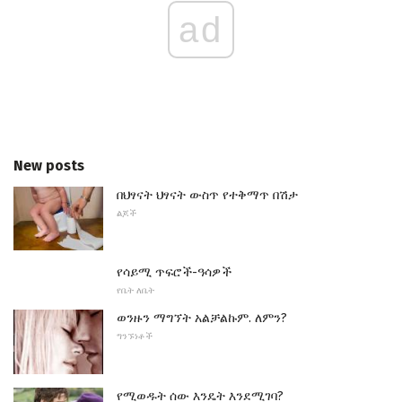
ad
New posts
በህፃናት ህፃናት ውስጥ የተቅማጥ በሽታ
ልጆች
የሳይሚ ጥፍሮች-ዓሳዎች
የቤት ለቤት
ወንዙን ማግኘት አልቻልኩም. ለምን?
ግንኙነቶች
የሚወዱት ሰው እንዴት እንደሚገባ?