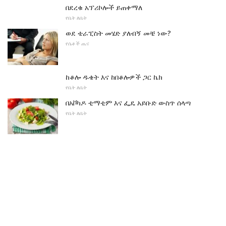
በደረቁ አፕሪኮሎች ይጠቀማለ
የቤት ለቤት
ወደ ቴራፒስት መሄድ ያለብኝ መቼ ነው?
የሴቶች ጤና
ከቆሎ ዱቄት እና ከበቆሎዎች ጋር ኬክ
የቤት ለቤት
በአቮካዶ ቲማቲም እና ፌዴ አይቡድ ውስጥ ሰላጣ
የቤት ለቤት