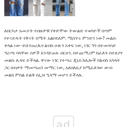
ለበርካታ አመታት የብዙዎቹ የቀድሞው ትውልድ ተወካዮች በጣም
የተናደዱት የቅናት ስሜት አልቦደለም. ሚስጥሩ ምንድን ነው? መልሱ
ቀላል ነው-ይህ የጠረጴዛ ልብስ ሁሉን አቀፍ ነው, ነገር ግን በተመሳሳይ
ግራጫ ባላቸው ሰዎች እንዳይጠፋ ብርሀን. በተጨማሪም ከፈለጉ በተለያየ
መልኩ ሊጻፍ ይችላል. ዋናው ነገር የተጣራ ጂኒስ ከሌሎች የልብስ አካላት
ጋር በብቃት ማመጣጠን መማር ነው, አለበለዚያ ከሚፈለገው ውብ
መልክ ምስል ይልቅ የፌዝ ዒላማ መሆን ይችላሉ.
ad