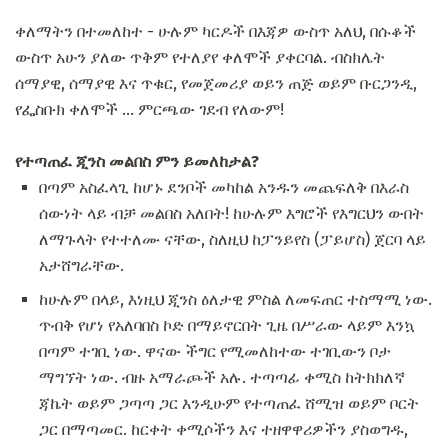
ቀለማትን በተመለከተ - ሁሉም ካርዶች በእጃዎ ውስጥ አለህ, በሱቆች
ውስጥ አሁን ያለው ጥቅም የተለያየ ቀለሞች ያቀርባል. ብስክሌት
ሰማያዊ, ሰማያዊ እና ጥቁር, የመጀመሪያ ወይን ጠጅ ወይም ቡርጋንዲ,
የፌስቡክ ቀለሞች ... ምርጫው ገደብ የለውም!
የተጣጠፈ ጂንስ መልበስ ምን ይመለከታል?
በጣም አስፈላጊ ከሆኑ ደንቦች መካከል አንዱን መጨፍለቅ በእራስ
ሰውነት ላይ ብቻ መልበስ አለበት! ከሁሉም እግሮች የእግርህን ውበት
ለማጉላት የተተለሙ ናቸው, ስለዚህ ከፓንይየስ (ፓይሆስ) ጀርባ ላይ
አታሸግራቸው.
ከሁሉም በላይ, እነዚህ ጂንስ ዕለታዊ ምስል ለመፍጠር ተስማሚ ነው.
ጥብቅ የሆነ የአለባበስ ኮድ በማይኖርበት ጊዜ በሥራው ላይም እንኳ
በጣም ተገቢ ነው. ዋናው ችግር የሚመለከተው ተገቢውን ቦታ
ማግኘት ነው. ብዙ አማራጮች አሉ. ተጣጣፊ ቀሚስ ከትክክለኛ
ጃኬት ወይም ጋጣጣ ጋር እንዲሁም የተጣጠፈ ሸሚዝ ወይም ቦርት
ጋር በማጣመር. ከርቀት ቀሚሶችን እና ተዘዋዋሪዎችን ያስወግዱ,