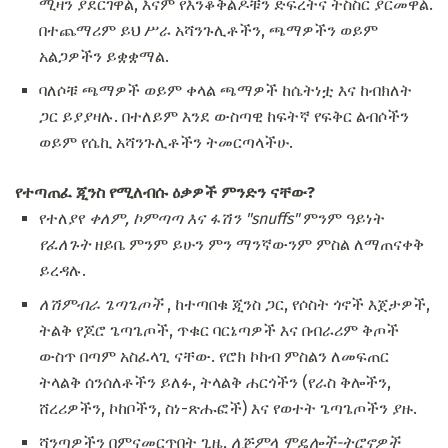
ሚዛን ያደርገዋል, እናም የእንቆቅልዶቹን ድፍረትና ትስስር ያርመዋል.
በተጨማሪም ይህ ሥራ አሻንጉሊቶችን, ጫማዎችን ወይም
አልጋዎችን ይቋቋማል.
ባለሶቹ ጫማዎች ወይም ቀላል ጫማዎች ከሴትነቷ እና ከብክለት
ጋር ይያያዛሉ. በተለይም እንደ ውስጣዊ ከፍትኛ የፍቅር ልብሶችን
ወይም የሴኪ አሻንጉሊቶችን ትመርጣላችሁ.
የተጣጠፈ ጂንስ የሚለብሱ ዕቃዎች ምንድን ናቸው?
የተለያየ
ቀለም, ኮምጣጣ እና ፋሽን "snuffs"
ምንም ዓይነት
የፈለጉት
ዘይቤ ምንም ይሁን ምን ማንኛውንም ምስል ለማጠናቀቅ
ይረዳሉ.
ለሽምብራ ጌጣጌጦች
, ከተጣበቁ ጂንስ ጋር, የሶስት ጎኖች እጀታዎች,
ትልቅ የጆሮ ጌጣጌጦች, ጥቁር ባርኔጣዎች እና በብራሪም ቅጦች
ውስጥ በጣም አስፈላጊ ናቸው. የሮክ ኮከብ ምስልን ለመፍጠር
ትላልቅ ሰንሰለቶችን ይለፉ, ትላልቅ ሐርጎችን (የራስ ቅሎችን,
ሸረሪዎችን, ኮከቦችን, ስነ-ጽሑፎች) እና የወተት ጌጣጌጦችን ያዙ.
ሻንጣዎችን በምናመርጥበት ጊዜ,
ለጅምላ ሞዴሎች-ትሮኖዎች