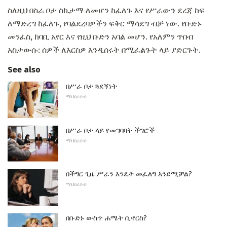
ስለዚህ በስራ ቦታ ስኬታማ ለመሆን ከፈለጉ እና የሥራውን ደረጃ ከፍ
ለማድረግ ከፈለጉ, የባልደረባዎችን ፍቅር ማሳደግ ብቻ ነው. የቡድኑ
መንፈስ, ከባቢ አየር እና የዚህ ቡድን አባል መሆን. የአለምን ጥበብ
አስታውሱ: ሰዎች ለእርስዎ እንዲሰሩት በሚፈልጉት ላይ ያድርጉት.
See also
በሥራ ቦታ ጓደኝነት
ማህበረሰብ
በሥራ ቦታ ላይ የመግባባት ችግሮች
ማህበረሰብ
በችግር ጊዜ ሥራን እንዴት መፈለግ እንደሚቻል?
ማህበረሰብ
በቡድኑ ውስጥ ሐሜት ቢኖርስ?