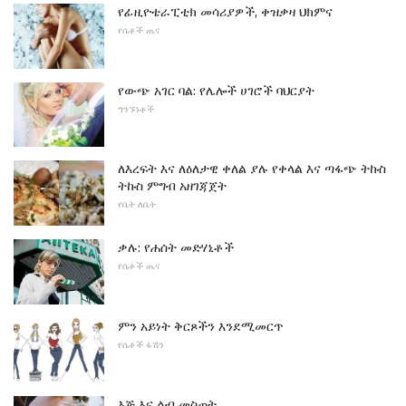
የፊዚዮቴራፒቲክ መሳሪያዎች, ቀዝቃዛ ህክምና
የሴቶች ጤና
የውጭ አገር ባል: የሌሎች ሀገሮች ባህርያት
ግንኙነቶች
ለእረፍት እና ለዕለታዊ ቀለል ያሉ የቀላል እና ጣፋጭ ትኩስ
ትኩስ ምግብ አዘገጃጀት
የቤት ለቤት
ቃሉ: የሐሰት መድሃኒቶች
የሴቶች ጤና
ምን አይነት ቅርጾችን እንደሚመርጥ
የሴቶች ፋሽን
እጅ እና ልብ መስጠት