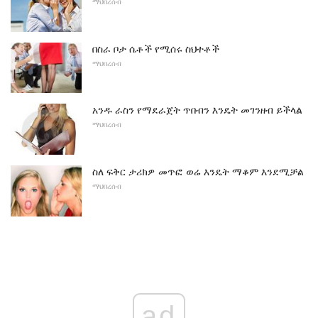
ማህበረሰብ
በስራ ቦታ ሴቶች የሚሰሩ ስህተቶች
ማህበረሰብ
አንዱ ራስን የማደራጀት ጥበብን እንዴት መገንዘብ ይችላል
ማህበረሰብ
ስለ ፍቅር ታሪክዎ መጥፎ ወሬ እንዴት ማቆም እንደሚቻል
ማህበረሰብ
ad