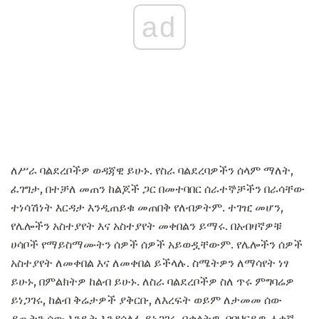
ad
ለሥራ ባልደረቦችዎ ወዳጃዊ ይሁኑ. የስራ ባልደረባዎችን ሰላም ማለት,
ፈገግታ, በተቻለ መጠን ከልጆች ጋር በመተባበር ሰራተኞቻችን በራሳቸው
ተነሳሽነት እርዳታ እንዲጠይቁ መጠበቅ የለብዎትም. ተገዢ መሆን,
የሌሎችን አስተያየት እና አስተያየት መቀበልን ይማሩ. በአብዛኛዎቹ
ሀሳቦች የማይስማሙትን ሰዎች ሰዎች አይወዷቸውም. የሌሎችን ሰዎች
አስተያየት ለመቀበል እና ለመቀበል ይችላሉ. ስሜትዎን ለማሳየት ነፃ
ይሁኑ, በምልክትዎ ከልብ ይሁኑ. ለስራ ባልደረቦችዎ ስለ ጥሩ ምግባሬዎ
ይነጋገሩ, ከልብ ቅሬታዎች ያቅርቡ, ለእረፍት ወይም ለታመመ ሰው
ያጡትን ሰው እንዴት እንዳሳለፉ ይነጋገሩ. በቃላትዎ, በባህርይዎ ሐቀኛ