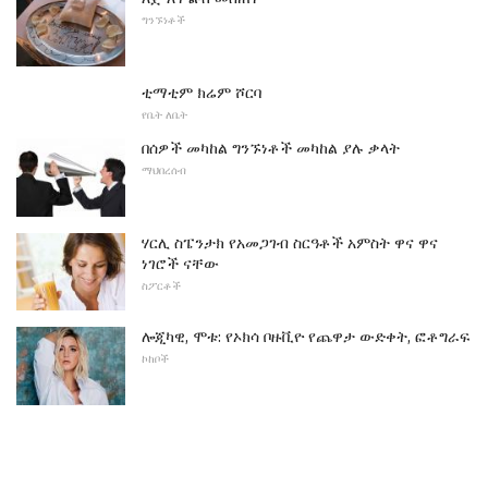
ግንኙነቶች
ቲማቲም ክሬም ሾርባ
የቤት ለቤት
በሰዎች መካከል ግንኙነቶች መካከል ያሉ ቃላት
ማህበረሰብ
ሃርሊ ስፔንታክ የአመጋገብ ስርዓቶች አምስት ዋና ዋና
ነገሮች ናቸው
ስፖርቶች
ሎጂካዊ, ሞቱ: የኦክሳ ቦዙቪዮ የጨዋታ ውድቀት, ፎቶግራፍ
ኮከቦች