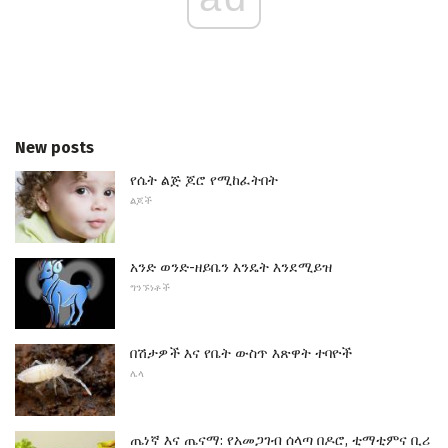
New posts
የሴት ልጅ ጆሮ የሚከፈትበት
ልጆች
አንድ ወንድ-ዘይቤን እንዴት እንደሚይዝ
ግንኙነቶች
በሽታዎች እና የቤት ውስጥ እጽዋት ተባዮች
ሌላ
ጤነኛ እና ጤናማ: የአመጋገብ ሰላጣ በዶሮ, ቲማቲምና ቢሪ