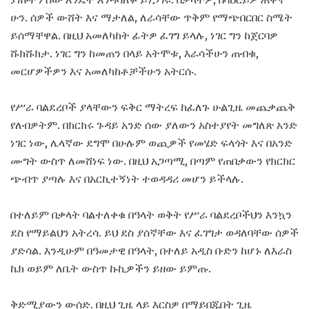
ሁን. ሰዎች ውሸት እና ማታለል, ለራሳቸው ጥቅም የማጭበርበር ስሜት
ይሰማቸዋል. በዚህ አመለካከት ፊትዎ ፈገግ ይላሉ, ነገር ግን ከጀርባዎ
ሹክሹክታ. ነገር ግን ከመጠን በላይ አትሞቱ, እራሳችሁን ጠብቁ,
መርሆዎችዎን እና አመለካከቶቻችሁን አትርሱ.
የሥራ ባልደረቦች ያላቸውን ፍቅር ማትረፍ ከፈለጉ ሁልጊዜ መጨቃጨቅ
የለብዎትም. በክርክሩ ጉዳይ አንድ ሰው ያለውን አስተያየት መግለጽ አንድ
ነገር ነው, ሌላኛው ደግሞ በሁሉም ወጪዎች የመሄድ ፍላጎት እና በአንድ
ሙግት ውስጥ ለመሸነፍ ነው. በዚህ አጋጣሚ, በጣም የጠበቃውን የክርክር
ጭብጥ ያጣሉ እና በአርኪተኝነት ተወዳዳሪ መሆን ይችላሉ.
በተለይም በቃላት ባልተለቀቁ በዓላት ወቅት የሥራ ባልደረቦችህን እንኳን
ደስ የማይልህን አትረሳ. ይህ ደስ ያሰኛቸው እና ፈገግታ ወዳለባቸው ሰዎች
ያድሳል. እንዲሁም በዓመታዊ በዓላት, በተለይ አዲስ ቡድን ከሆኑ ለእራስ
ኬክ ወይም ለቤት ውስጥ ኩኪዎችን ይዘው ይምጡ.
ቅድሚያውን ውሰድ. በዚህ ጊዜ ላይ እርስዎ በማይበጁበት ጊዜ