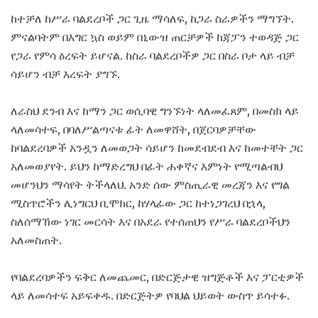
ከተቻለ ከሥራ ባልደረቦች ጋር ጊዜ ማሳለፍ, ከጋራ ስራዎችን ማግኘት.
ምናልባትም በእግር ኳስ ወይም በኒውዝ ጠርቻዎች ከጃፓን ተወዳጅ ጋር
የጋራ የምሳ ዕረፍት ይሆናል. ከስራ ባልደረቦችዎ ጋር በስራ ቦታ ላይ ብቻ
ሳይሆን ብቻ እረፍት ያግኙ.
ለራስህ ደንብ እና ከማን ጋር ወሲባዊ ግንኙነት ላለመፈጸም, በመስክ ላይ
ላለመሳተፍ, በባለሥልጣናቱ ፊት ለመዋሸት, በጀርባዎቻቸው
ከባልደረባዎች አንዷን ለመወጋት ሳይሆን ከመደብደብ እና ከመተቸት ጋር
አለመወያየት. ይህን ከማድረግህ በፊት ሐቀኛና እምነት የሚጣልብህ
መሆንህን ማሳየት ትችላለህ. አንድ ሰው ምስጢራዊ መረጃን እና የግል
ሚስጥሮችን ሊነግርህ ቢሞክር, ከሃላፊው ጋር ከተነጋገረህ በኋላ,
ስለሰማኸው ነገር መርሳት እና በአደራ የተሰጠህን የሥራ ባልደረቦችህን
አለመስጠት.
የባልደረባዎችን ፍቅር ለመጨመር, በድርጅታዊ ዝግጅቶች እና ፓርቲዎች
ላይ ለመሳተፍ አይፍቀዱ. በድርጅትዎ የባህል ህይወት ውስጥ ይሳተፉ.