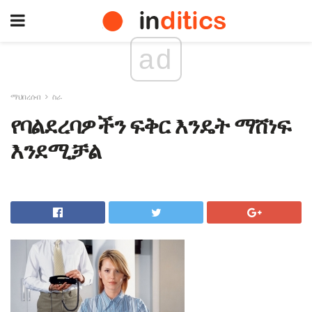
ad
ማህበረሰብ
ስራ
የባልደረባዎችን ፍቅር እንዴት ማሸነፍ
እንደሚቻል