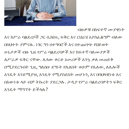
ብዙዎቹ በከፍተኛ ሙያዊነት
እና ከሥራ ባልደረቦች ጋር ሲከበሩ, ፍቅር እና ርህራሄ አያስፈልግም ብለው
በስህተት ያምናሉ. ነገር ግን በተግባሮች እና በተጨባጭ የህይወት
ሁኔታዎች ብዙ ጊዜ የሥራ ባልደረባዎች እና ከፍተኛ ባለሙያዎች
ለሥራዎ ፍቅር ናቸው. ሌላው ቀርቶ አሠሪዎች እንኳ ቃለ መጠይቅ
በሚያደርጉበት ጊዜ, ግለሰቡ ደግነት የሌለበት ወይም የሌለው, ለሌሎች
እንዴት እንደሚያዝ, እንዴት የሚያስደስት መሆኑን, እና በባህላዊነቱ እና
በእውነቱ ላይ ብቻ ትኩረት ያደርጋሉ. ታዲያ የሥራ ባልደረባዎትን ፍቅር
እንዴት ማግኘት ይችላሉ?