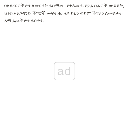
ባልደረባዎችዎን ለመርዳት ይስማሙ. የተለመዱ የጋራ ስራዎች ውይይት,
የቡድኑ አንዳንድ ችግሮች መፍትሔ ላይ ይህን ወይም ችግሩን ለመፍታት
አማራጮችዎን ይሳተፉ.
ad