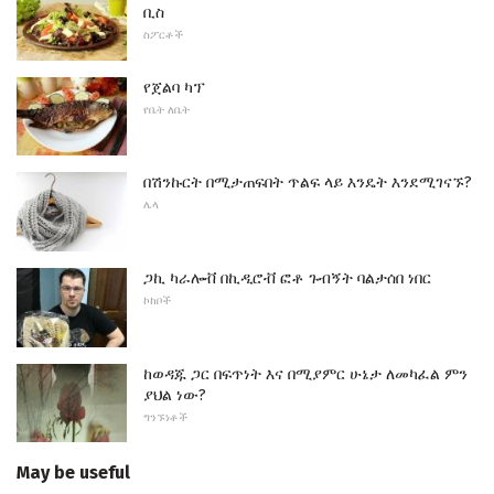
ቢስ
ስፖርቶች
የጀልባ ካፕ
የቤት ለቤት
በሽንኩርት በሚታጠፍበት ጥልፍ ላይ እንዴት እንደሚገናኙ?
ሌላ
ጋኪ ካራሎቭ በኪዲሮቭ ፎቶ ጉብኝት ባልታሰበ ነበር
ኮከቦች
ከወዳጁ ጋር በፍጥነት እና በሚያምር ሁኔታ ለመካፈል ምን
ያህል ነው?
ግንኙነቶች
May be useful