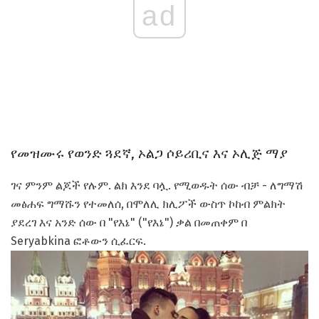
ad
የመዝሙሩ የወንድ ጓደኛ, ኦልጋ ሶይሪቢና እና ኦሊጅ ማያ
ገና ምንም ልጆች የሉም. ልክ እንደ ባሏ. የሚወዱት ሰው ብቻ - ለግማሽ
መፅሐፍ ግማሹን የተመለሰ, በሞለሊ ክሊፖች ውስጥ ኮከብ ምልክት
ያደረገ እና አንድ ሰው በ "የእኔ" ("የእኔ") ቃል በመጠቀም በ
Seryabkina ፎቶውን ሲፈርፍ.