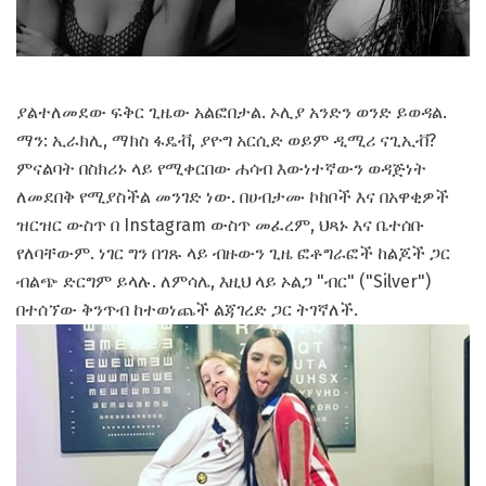
ያልተለመደው ፍቅር ጊዜው አልፎበታል. ኦሊያ አንድን ወንድ ይወዳል.
ማን: ኢራክሊ, ማክስ ፋዴቭ, ያዮግ አርሲድ ወይም ዲሚሪ ናጊኢቭ?
ምናልባት በስክሪኑ ላይ የሚቀርበው ሐሳብ እውነተኛውን ወዳጅነት
ለመደበቅ የሚያስችል መንገድ ነው. በሀብታሙ ኮከቦች እና በአዋቂዎች
ዝርዝር ውስጥ በ Instagram ውስጥ መፈረም, ህጻኑ እና ቤተሰቡ
የለባቸውም. ነገር ግን በገጹ ላይ ብዙውን ጊዜ ፎቶግራፎች ከልጆች ጋር
ብልጭ ድርግም ይላሉ. ለምሳሌ, እዚህ ላይ ኦልጋ "ብር" ("Silver")
በተሰኘው ቅንጥብ ከተወነጨች ልጃገረድ ጋር ትገኛለች.