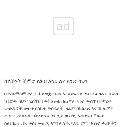
ad
ከልጅነት ጀምሮ የልብ እግር እና አንድ ካህን
በተጨማሪም ዖሊያ ሕይወቷን በሙሉ ይደፍራል. ይህ ፎቶግራፍ ሳይኖር
የቢሮው ካህን ሚስጥር ነው! ልጅቷ በጨዋታ ዳንስ ውስጥ በተካሄዱ
ውድድሮች ውስጥ በስኬት ትሰራለች. ዛሬም በስልጠና እና በክሊፖች
ውስጥ ያሸልፋል. በትዕይንቱ ትርዒት ​​ውስጥ, ለመደነስ ችሎታ
ስለነበራት, በተወሰነ መጠን, አግኝታለች. የእሷ የፖፕ አፃፃፍ ታሪኮችን