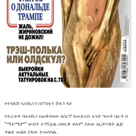
ad
የተክለሸ ሳሪባኪናን በፓስቲን ሽፋን ላይ
የተራቀቀ ሳቤብኪና በጠቅላላው እስረኛ ከመድረሱ አንድ ዓመት በፊት በ
"ማይሚም" ውስጥ ተገኝቷል. በወርቅ ቀለም ያለው እርቃናዊት ልጅ
ቀልድ መልክ ያለው ይመስላል.