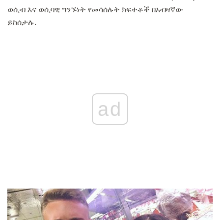
ወሲብ እና ወሲባዊ ግንኙነት የመሳሰሉት ክፍተቶች በአብዛኛው
ይከሰታሉ.
ad