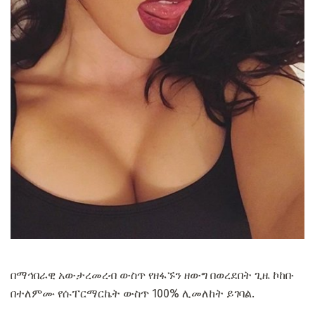
በማኅበራዊ አውታረመረብ ውስጥ የዘፋኙን ዘውግ በወረደበት ጊዜ ኮከቡ
በተለምሙ የሱፐርማርኬት ውስጥ 100% ሊመለከት ይገባል.