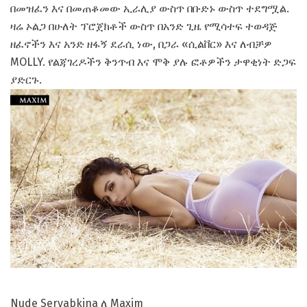
በመዝፈን እና በመጠቆመው ኢራሊያ ውስጥ በቡድኑ ውስጥ ተደግሟል.
ዛሬ ኦልጋ በሁለት ፕሮጀክቶች ውስጥ በአንድ ጊዜ የሚሳተፍ ተወዳጅ
ዘፈኖችን እና አንድ ዘፋኝ ደራሲ ነው, በጋራ «ሲልቨር» እና ለብቻዎ
MOLLY. የልጃገረዶችን ቅንጥብ እና ሞቅ ያሉ ፎቶዎችን ታዋቂነት ድጋፍ
ያድርጉ.
Nude Seryabkina ለ Maxim