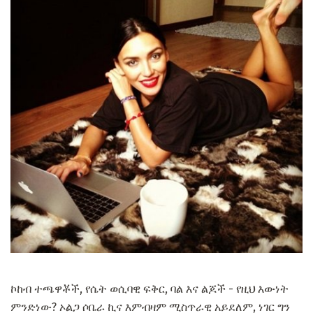
ኮከብ ተጫዋቾች, የሴት ወሲባዊ ፍቅር, ባል እና ልጆች - የዚህ እውነት
ምንድነው? ኦልጋ ሶቤራ ኪና እምብዛም ሚስጥራዊ አይደለም, ነገር ግን