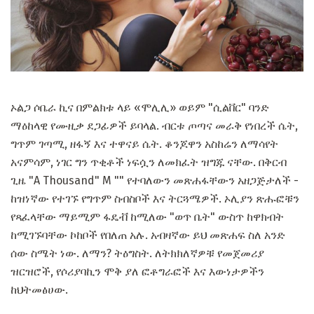
ኦልጋ ሶቤራ ኪና በምልክቱ ላይ «ሞሊሊ» ወይም "ሲልቨር" ባንድ
ማዕከላዊ የሙዚቃ ደጋፊዎች ይባላል. ብርቱ ጦጣና መራቅ የነበረች ሴት,
ግጥም ገጣሚ, ዘፋኝ እና ተዋናይ ሴት. ቆንጆዋን አስከሬን ለማሳየት
አናምሳም, ነገር ግን ጥቂቶች ነፍሷን ለመክፈት ዝግጁ ናቸው. በቅርብ
ጊዜ "A Thousand" M "" የተባለውን መጽሐፋቸውን አዘጋጅታለች -
ከዝነኛው የተገኙ የግጥም ስብስቦች እና ትርጓሜዎች. ኦሊያን ጽሑፎቹን
የጻፈላቸው ማይሚም ፋዴቭ ከሚለው "ወጥ ቤት" ውስጥ ከዋክብት
ከሚገኙባቸው ኮከቦች የበለጠ አሉ. አብዛኛው ይህ መጽሐፍ ስለ አንድ
ሰው ስሜት ነው. ለማን? ትዕግስት. ለትክክለኛዎቹ የመጀመሪያ
ዝርዝሮች, የሶሪያባኪን ሞቅ ያለ ፎቶግራፎች እና እውነታዎችን
ከህትመፅሀው.