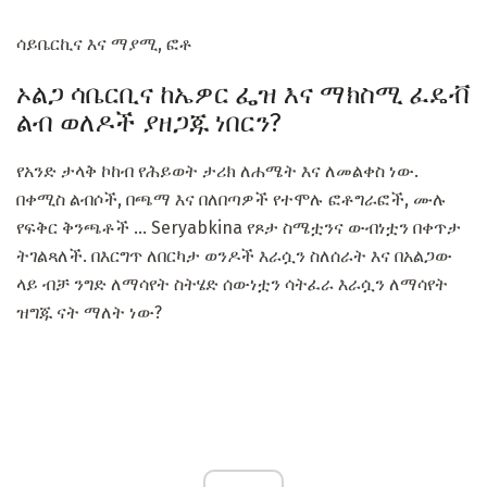
ሳይቤርኪና እና ማያሚ, ፎቶ
ኦልጋ ሳቤርቢና ከኤዎር ፌዝ እና ማክስሚ ፈዴቭ
ልብ ወለዶች ያዘጋጁ ነበርን?
የአንድ ታላቅ ኮከብ የሕይወት ታሪክ ለሐሜት እና ለመልቀስ ነው.
በቀሚስ ልብሶች, በጫማ እና በለበጣዎች የተሞሉ ፎቶግራፎች, ሙሉ
የፍቅር ቅንጫቶች ... Seryabkina የጾታ ስሜቷንና ውብነቷን በቀጥታ
ትገልጻለች. በእርግጥ ለበርካታ ወንዶች እራሷን ስለሰራት እና በአልጋው
ላይ ብቻ ንግድ ለማሳየት ስትሄድ ሰውነቷን ሳትፈራ እራሷን ለማሳየት
ዝግጁ ናት ማለት ነው?