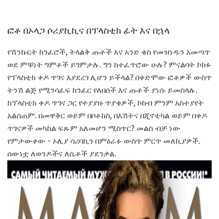
ፎቶ በኦላጋ ሶሪያኪኪና በፕላስቲክ ፊት እና በኋላ
የሽንኩርት ከንፈሮች, ትላልቅ ጡቶች እና አንድ ቄስ የመዝነዱን አመጣጥ
ወደ ምቹነት ግምቶች ይገምታሉ. ግን ከተፈጥሮው ሁሉ? ምናልባት ኮከፉ
የፕላስቲክ ቀዶ ጥገና እያደረገ ሊሆን ይችላል? በቀድሞው ፎቶዎች ውስጥ
ትንሽ ልጅ የሚንሳፈፍ ከንፈር የለበሰች እና ጡቶች ያነሱ ይመስላሉ.
ከፕላስቲክ ቀዶ ጥገና ጋር የተያያዙ ጥያቄዎች, ኮከብ ምንም አስተያየት
አልሰጠም. በመዋቅር ወይም በቦቶክስ, በእሽትና በጂኖቲካል ወይም በቀዶ
ጥገናዎች መካከል ፍጹም አለመሆን ሚስጥር? መልስ ብቻ ነው
የምታውቀው - ኦሊያ ሳሪባኪን በምዕራፉ ውስጥ ምርጥ መለኪያዎች.
ሰውነቷ ለወንዶችና ለሴቶች ያደንቃል.