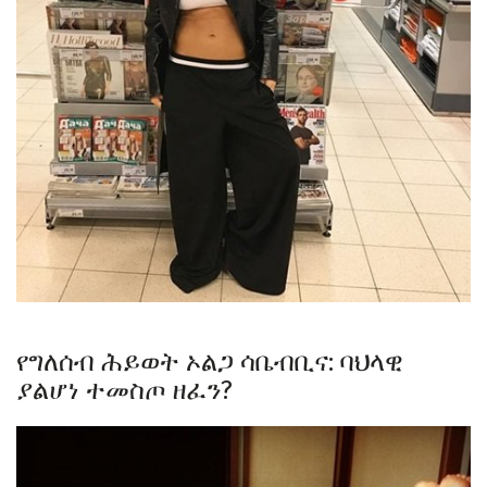
የግለሰብ ሕይወት ኦልጋ ሳቤብቢና: ባህላዊ
ያልሆነ ተመስጦ ዘፈን?