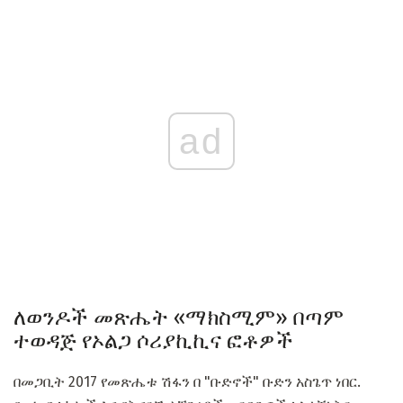
ad
ለወንዶች መጽሔት «ማክስሚም» በጣም
ተወዳጅ የኦልጋ ሶሪያኪኪና ፎቶዎች
በመጋቢት 2017 የመጽሔቱ ሽፋን በ "ቡድኖች" ቡድን አስጌጥ ነበር.