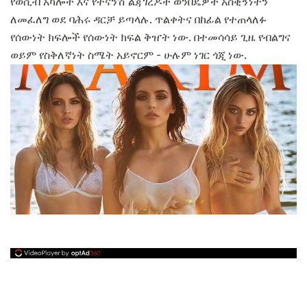
የወሲብ አካሎች እና የትናንሽ ልጃገረዶች ወንበዴዎች አስቂኝነትን
ለመፈለግ ወደ ባሕሩ ዳርቻ ይጣላሉ. ጥልቀትና በከፊል የተጠላለፉ
የሰውነት ክፍሎች የሰውነት ክፍል ቅዠት ነው. በተመሳሳይ ጊዜ የብልግና
ወይም የስቅለኛነት ስሜት አይኖርም - ሁሉም ነገር ጎጂ ነው.