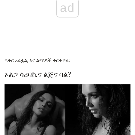
ad
ፍቅር አልፏል, እና ልማዶች ቀርተዋል:
ኦልጋ ሳሪባኪና ልጅና ባል?