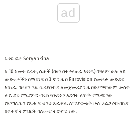
ad
አሪፍ ፎቶ Seryabkina
ከ 10 አመት በፊት, ሴቶች (በዛን በተቀላጠፈ አፃፃፍ) በዓለም ሁሉ ላይ
ውድቀቶችን በማሸነፍ በ 3 ኛ ጊዜ በ Eurovision የሙዚቃ ውድድር
አሸነፈ. በዚያን ጊዜ ሲሪያቡኪና ለመጀመሪያ ጊዜ በድምፃቸውም ውስጥ
ታየ. ይህ የሚያምር ብሩክ የቡድኑን እድገት ለሞት የሚዳርገው
የእንግሊዝን የጽሑፍ ቋንቋ ጽፈዋል. ለማያውቁት ሁሉ ኦልጋ ሶቤብኪና
ከፍተኛ ትምህርት ባለሙያ ተርጓሚ ነው.