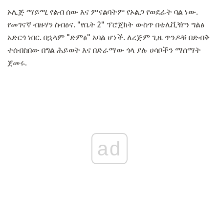
ኦሊጅ ማይሚ የልብ ሰው እና ምናልባትም የኦልጋ የወደፊት ባል ነው.
የመገናኛ ብዙሃን ስብዕና. "የቤት 2" ፕሮጀክት ውስጥ በቴሌቪዥን ግልፅ
አድርጎ ነበር. በኋላም "ድምፅ" አባል ሆነች. ለረጅም ጊዜ ጥንዶቹ በድብቅ
ተሰብስበው በግል ሕይወት እና በድራማው ጎላ ያሉ ሀሳቦችን ማሰማት
ጀመሩ.
ad