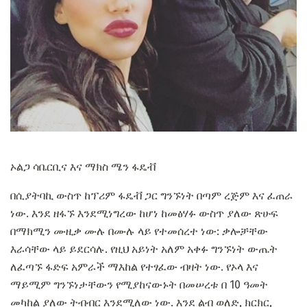
ኦልጋ ሳቤርቢና እና ማክስ ሜን ፋዴቭ
በሲያትባኪ ውስጥ ከፕሪም ፋዴቭ ጋር ግንኙነት በጣም ረጅም እና ፈጠራ
ነው. እንደ ዘፋኙ እንደሚነግረው ከሆነ ከመፅሃፉ ውስጥ ያለው ጽሁፍ
በማክሚን ሙዚቃ ሙሉ በሙሉ ላይ የተመሰረተ ነው: ቃሎቻቸው
እራሳቸው ላይ ይደርሳሉ. የዚህ አይነት አለም አቀፉ ግንኙነት ውጤት
ለፈጣኙ ፋድፍ አምራች ማእከል የተፃፈው ብዛት ነው. የኦላ እና
ማይሚም ግንኙነታቸውን የሚያከናውኑት በመሠረቱ በ 10 ዓመት
መካከል ያለው ትብብር እንደሚለው ነው. እንደ ልብ ወለድ, ክርክር,