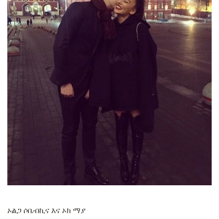
ኦልጋ ሶቤብኪና እና ኦክ ማያ