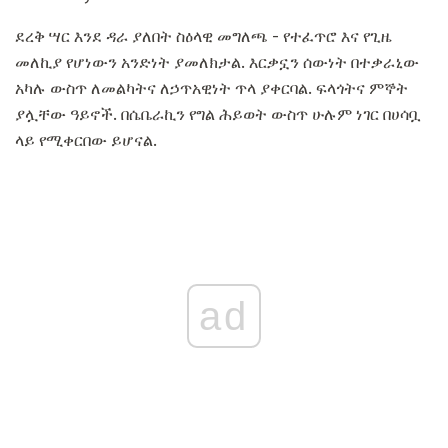
ደረቅ ሣር እንደ ዳራ ያለበት ስዕላዊ መግለጫ - የተፈጥሮ እና የጊዜ
መለኪያ የሆነውን አንድነት ያመለክታል. እርቃኗን ሰውነት በተቃራኒው
አካሉ ውስጥ ለመልካትና ለኃጥአዊነት ጥላ ያቀርባል. ፍላጎትና ምኞት
ያሏቸው ዓይኖች. በሴቤራኪን የግል ሕይወት ውስጥ ሁሉም ነገር በሀሳቧ
ላይ የሚቀርበው ይሆናል.
ad