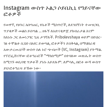
Instagram ውስጥ ኦልጋ ሶይቤኪኒ የዓይናቸው
ፎቶዎች
የመዋኛ, የፀጉር አበጣጠር, የሴቶች ሚስጥሮች, ለደንበኝነት ተመዝጋቢ
ጥያቄዎች መልስ ይሰጣል ... ዘፋኝ ለአድናቂዎቿ ያከብራታል እናም
ከእነሱ ጋር ለመነጋገር ጊዜ ታገኛለች. Pribolevshaya ወይም በድህረ-
ገፅ ተሞልቶ ሲሄድ በአየር ይወጣል, ፎቶዎችን ይሰቅላል, በማህበራዊ
አውታረመረቦች ውስጥ ስለ ኑሮ ጭብጦች (VC, Instagram) ያትማል.
የፕሮፌሽናቸው ፎቶግራፎች "ማክስሚም" በተባለው መጽሔት ውስጥ
ከሚገኙ ወሲባዊ ጥቃቶች ያነሱ አይደሉም. ለምሳሌ, በፎቶ ውሻ ውስጥ
ይህ ፎቶግራፍ ይኸው ነው-