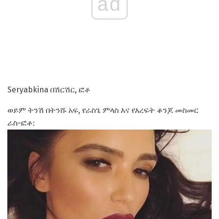
ad
Seryabkina በሽርሽር, ፎቶ
ወይም ትንሽ በትንሹ አፍ, የራስጌ ምላስ እና የእረፍት ቆንጆ መስመር
ራስ-ፎቶ: