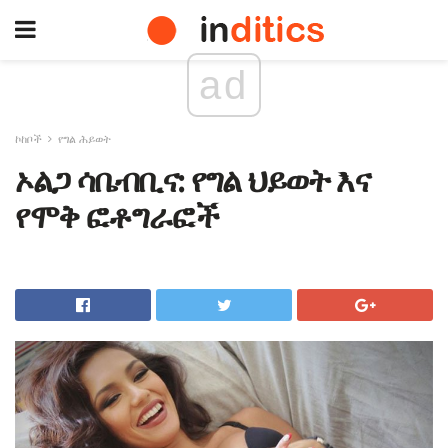
ad
ኮከቦች
የግል ሕይወት
ኦልጋ ሳቤብቢና: የግል ህይወት እና
የሞቅ ፎቶግራፎች