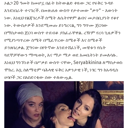
ኦልጋ 20 ዓመት ከመሆኗ በፊት ከትውልድ ቀዬው ጋር የፍቅር ጉዳይ
እንደነበራት ተናገረች. በመጽሐፉ ውስጥ የታተመው "ቃጥ" - እውነት
ነው. እነዚህ የልጃገረዶች ስሜት ለሴትየዋም ልብና መታሰቢያነት የቆየ
ነው. ትውስታዎች እንደሚመጡ ይነግረናል, ግን ግጥሙ ጀርባው
በማስታወስ ጀርባ ውስጥ ተደብቆ ያስፈራቸዋል. ረዥም የረሳ ጊዜዎችን
የሚያነጣጥረው ስሜት በሚፈጥረው ስሜቶች እና ስሜቶች
ይንጸባረቃል. ጀግናው በየትኛው እንደተሸፈነች, መቼቱን የሴት
ጓደኞቻቸውን ማጫወት, እና ማታ ማታ ወደ እመቤትነት ይመለሳሉ.
እነዚህ ግንኙነቶች በሥቃይ ውስጥ ናቸው, Seryabkinina ለማስታወስ
ሞከረ. እሷ ስለማቲም ባሕላዊ ፍቅር አዎንታዊ ነች, ነገር ግን ከአዳዲስ
ሀሳቦች ጋር በአስደናቂው ሰው ተለውጧል.