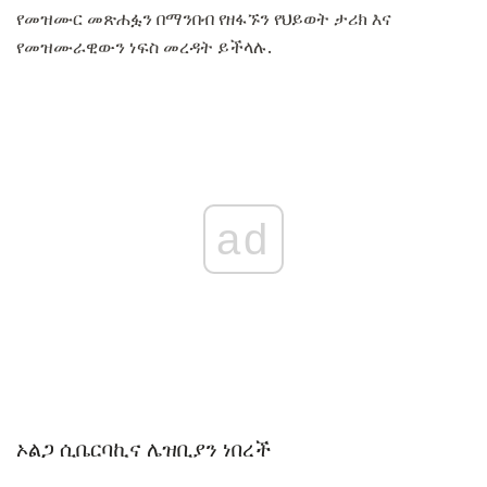
የመዝሙር መጽሐፏን በማንበብ የዘፋኙን የህይወት ታሪክ እና
የመዝሙራዊውን ነፍስ መረዳት ይችላሉ.
ad
ኦልጋ ሲቤርባኪና ሌዝቢያን ነበረች