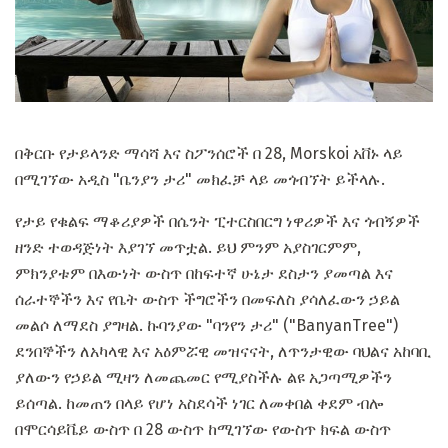
በቅርቡ የታይላንድ ማሳሻ እና ስፖንሰሮች በ 28, Morskoi አቨኑ ላይ
በሚገኘው አዲስ "ቤንያን ታሪ" መክፈቻ ላይ መጎብኘት ይችላሉ.
የታይ የቁልፍ ማቆሪያዎች በሴንት ፒተርስበርግ ነዋሪዎች እና ጎብኝዎች
ዘንድ ተወዳጅነት እያገኘ መጥቷል. ይህ ምንም አያስገርምም,
ምክንያቱም በእውነት ውስጥ በከፍተኛ ሁኔታ ደስታን ያመጣል እና
ሰራተኞችን እና የቤት ውስጥ ችግሮችን በመፍለስ ያሳለፈውን ኃይል
መልሶ ለማደስ ያግዛል. ኩባንያው "ባንየን ታሪ" ("BanyanTree")
ደንበኞችን ለአካላዊ እና አዕምሯዊ መዝናናት, ለጥንታዊው ባህልና አከባቢ
ያለውን የኃይል ሚዛን ለመጨመር የሚያስችሉ ልዩ አጋጣሚዎችን
ይሰጣል. ከመጠን በላይ የሆነ አስደሳች ነገር ለመቀበል ቀደም ብሎ
በሞርሳይቬይ ውስጥ በ 28 ውስጥ ከሚገኘው የውስጥ ክፍል ውስጥ