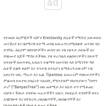
ad
የተወሰኑ እርምጃዎች ብቻ የ Krestovsky ደሴቶች የሜትሮ አውቶቡስ
መናኸሪያ እና በሰሜናዊ ከተማ መሃል አውራጎን በሚበዛበት መንገድ ላይ
ይገኛሉ. እዚያም በህንፃዎቻችን ውስጥ ዘና ያለ የፀጥታ ኃይሎች እና
የባለሙያ እጆች ማገዝ ይችላሉ. የቱ ፍራንዚስ ፍልስፍናዎችን ከፍተኛ
ፍላጎቶች በመጥቀስ, አዲሱን ተቋማት በመንገድ ላይ ከሚገኙት ሻይ
ቤቶች ይልቅ ቀለም እና ጥንታዊ እንዲሆን ለማድረግ ሁሉንም ነገር
አድርገን ነበር. ማራታ እና ኡል. Tipanova. አመራሩም የባለሙያዎችን
ምልመላ የመያዝ ኃላፊነት ነበረበት, ምክንያቱም የኩባንያውን "ባንየን
ታሪ" ("BanyanTree") ብዙ ጠቀሜታ እና እሴት ሆኖ የሚቆጠር
ብቃትና ችሎታ ያላቸው ሠራተኞችን ነበርና. የወደፊት ደንበኞች በጥሩ
አገልግሎት እና በትኩረት, በአሰልጣኞች, በአሰልጣኞች እና
በአስተዳዳሪዎች በኩል ሊቆጠሩ ይችላሉ.