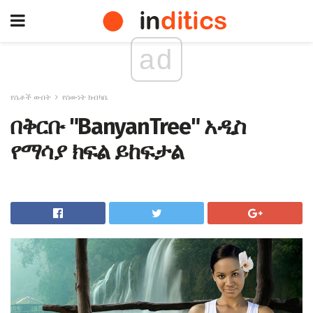
ad
የሴቶች ውበት
የሰውነት ክብካቤ
በቅርቡ "BanyanTree" አዲስ
የማሳያ ክፍል ይከፍታል