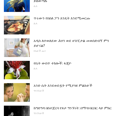
ይለውጣሉ
ሌላ
ጥሩውን የበሰለ ፓን እንዴት እንደሚመርጡ
ሌላ
አዲስ ለተወለደው ሕፃን ወደ ሆስፒታል መወሰድብኝ ምን
ይሆናል?
የሴቶች ጤና
የቤት ውስጥ ተክሎች: ፋጂዮ
ሌላ
አንድ ሴት እንደወደዷት የሚያሳዩ ምልክቶች
ግንኙነቶች
ከግድግዳ በስተጀርባ የጾታ ግንኙነት: በማጭበርበር ላይ ምክር
ግንኙነቶች