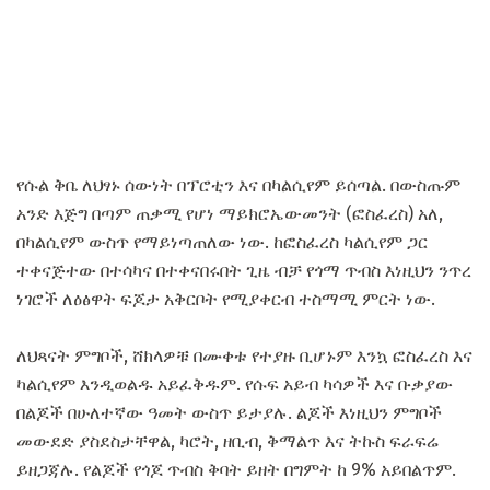
የሱል ቅቤ ለህፃኑ ሰውነት በፕሮቲን እና በካልሲየም ይሰጣል. በውስጡም
አንድ እጅግ በጣም ጠቃሚ የሆነ ማይክሮኤውመንት (ፎስፈረስ) አለ,
በካልሲየም ውስጥ የማይነጣጠለው ነው. ከፎስፈረስ ካልሲየም ጋር
ተቀናጅተው በተሳካና በተቀናበሩበት ጊዜ ብቻ የጎማ ጥብስ እነዚህን ንጥረ
ነገሮች ለዕፅዋት ፍጆታ አቅርቦት የሚያቀርብ ተስማሚ ምርት ነው.
ለህጻናት ምግቦች, ሸክላዎቹ በሙቀቱ የተያዙ ቢሆኑም እንኳ ፎስፈረስ እና
ካልሲየም እንዲወልዱ አይፈቅዱም. የሱፍ አይብ ካሳዎች እና ቡቃያው
በልጆች በሁለተኛው ዓመት ውስጥ ይታያሉ. ልጆች እነዚህን ምግቦች
መውደድ ያስደስታቸዋል, ካሮት, ዘቢብ, ቅማልጥ እና ትኩስ ፍራፍሬ
ይዘጋጃሉ. የልጆች የጎጆ ጥብስ ቅባት ይዘት በግምት ከ 9% አይበልጥም.