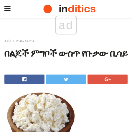
ad
ልጆች
የኃይል አቅርቦት
በልጆች ምግቦች ውስጥ የቡቃው ቢሳይ