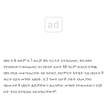
ad
ህጻኑ ከ 6 ወይም ከ 7 ወራጆ ቼክ ጥራጊት እንዲሰጠው, ቀስ በቀስ
የተወሰነውን በመጨመር እና በአንድ አመት 50 ግራም ሊደርስ ይገባል.
ህፃኑ በጊዜ መቆጣጠሪያው ላይ ከተዘጋ, ይህ ምርት ከጥቂት ጊዜ በኋላ ከ 9
ወራት በኋላ መገባት አለበት. ከ 3 ዓመት በታች ያሉት የአመጋገብ
ባለሙያዎች ህፃናት ልጆቻቸውን ለራሳቸው መግዛት የተለመደውን የጎጆ
ቤት ጥርስ እንዲሰጡ አይመክራቸውም.