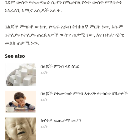
በደም ውስጥ የተመጣጠነ ሲሆን በሜታቦሊዮነት ውስጥ የሚሳተፉ
አስፈላጊ አሚኖ አሲዶች አሉት.
በልጆች ምግቦች ውስጥ, የጫፍ አይብ ትክክለኛ ምርት ነው, እሱም
በተለያዩ የተለያዩ ጠረጴዛዎች ውስጥ ጠቃሚ ነው, እና በተፈጥሯዊ
መልክ ጠቃሚ ነው.
See also
በልጆች ምግብ ላይ ስኳር
ልጆች
በልጆች የተመጣጠነ ምግብ እጥረት የተከሰቱ በሽታዎች
ልጆች
ከዯትዎ ዉጤታማ መሆን
ልጆች