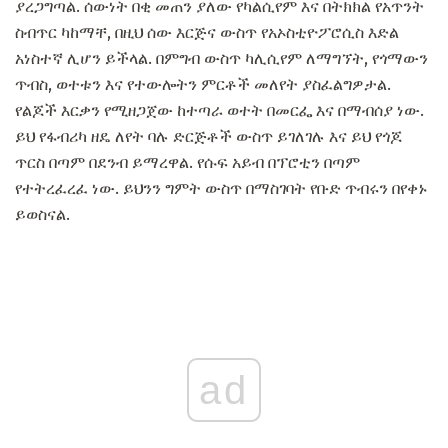
ያረጋግጣል. ሰውነት በቂ መጠን ያለው የካልሲየም እና በትክክል የአጥንት
ስብጥር ካከማቸ, በዚህ ሰው እርጅና ውስጥ የአኦስቲዮፖሮሲስ እድል
አነስተኛ ሊሆን ይችላል. በምግብ ውስጥ ካሊሲየም ለማግኘት, የጎማውን
ጥብስ, ወተቱን እና የተውሎትን ምርቶች መለየት ያስፈልግዎታል.
የልጆች እርቃን የሚዘጋጀው ከተጣራ ወተት በመርፌ እና በማብሰያ ነው.
ይህ የፋብሪካ ዘዴ ለየት ባሉ ድርጅቶች ውስጥ ይገለገሉ እና ይህ የጎጆ
ጥርስ በጣም በደንብ ይማረዋል. የሱፍ አይብ በፕሮቲን በጣም
የተትረፈረፈ ነው. ይህንን ግምት ውስጥ በማስገባት የቡድ ጥብሩን በየቀኑ
ይወስናል.
ad