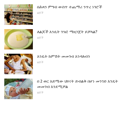
በሕጻን ምግብ ውስጥ ተጨማሪ ንጥረ ነገሮች
ልጆች
ለልጆች እንዴት ገንፎ ማዘጋጀት ይቻላል?
ልጆች
እንዴት ከምሽት መመገብ እንዳለብን
ልጆች
በ 2 ወር እድሜው ህፃናት ድብልቅ በሆነ መንገድ እንዴት
መመገብ እንደሚቻል
ልጆች