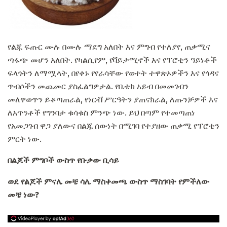
የልጁ ፍጡር ሙሉ በሙሉ ማደግ አለበት እና ምግብ የተለያየ, ጠቃሚና
ጣፋጭ መሆን አለበት. የካልሲየም, የቫይታሚኖች እና የፕሮቲን ዓይነቶች
ፍላጎትን ለማሟላት, በየቀኑ የየራሳቸው የወተት ተዋጽኦዎችን እና የጎዳና
ጥብሶችን መጨመር ያስፈልግዎታል. የቤቴክ አይብ በመመገብን
መለዋወጥን ይቆጣጠራል, የነርቭ ሥርዓትን ያጠናክራል, ለጡንቻዎች እና
ለአጥንቶች የግንባታ ቁሳቁስ ምንጭ ነው. ይህ በጣም የተመጣጠነ
የአመጋገብ ዋጋ ያለውና በልጁ ሰውነት በሚገባ የተያዘው ጠቃሚ የፕሮቲን
ምርት ነው.
በልጆች ምግቦች ውስጥ የቡቃው ቢሳይ
ወደ የልጆች ምናሌ መቼ ሳሌ ማስቀመጫ ውስጥ ማስገባት የምችለው
መቼ ነው?