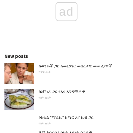
ad
New posts
ከወንዶች ጋር ለመነጋገር መሰረታዊ መመሪያዎች
ግንኙነቶች
ከአቮካዶ ጋር የአሳ አግዳሚዎች
የቤት ለቤት
ኮክቴል "ማራኪ" ከማር እና ኪዊ ጋር
የቤት ለቤት
ሺሺ ካባብን ከሶስት አይነት ስጋዎች