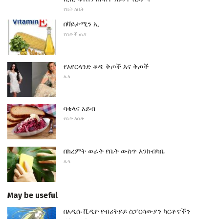
የቤት ለቤት
በቫይታሚን ኢ
የሴቶች ጤና
የአየርላንድ ቆዳ: ቅጦች እና ቅጦች
ሌላ
ባቄላና አይብ
የቤት ለቤት
በክረምት ወራት የቤት ውስጥ እንክብካቤ
ሌላ
May be useful
በአዲሱ ቪዲዮ የብሪትይይ ስፓርሳውያን ካርቶኖችን