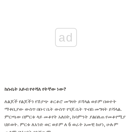
ad
ከሱቤት አይብ የተሻለ የትኛው ነው?
ለልጆች የልጆችን የሽያጭ ቆርቆሮ መግዛት ይሻላል ወይም በወተት
ማቀቢያው ውስጥ በቡና ቤት ውስጥ የጎጆ ቤት ጥብስ መግዛት ይሻላል.
ምርጫው በምርቱ ላይ መቆየት አለበት, ከሳምንት ያልበለጠ የመቆየሚያ
ህይወት. ምርቱ ለአንድ ወር ወይም ለ 6 ወራት አመቺ ከሆነ, ሁሉም