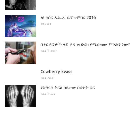
ለካንሰር እ.ኤ.አ. ሴፕቴምበር 2016
ያልታወቀ
በቆርቆሮዎች ላይ ቆዳ መድረክ የሚሰጠው ምንድን ነው?
የሴቶች ውበት
Cowberry kvass
የቤት ለቤት
የእግሩን ቅርፅ ከቦታው ስህተት ጋር
የሴቶች ጤና