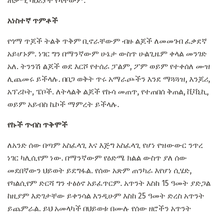
ጠቃሚ ባህሪያት የላቸውም.
አነስተኛ ጥምቶች
የጎማ ጥጆች ትልቅ ጥቅም ቢኖራቸውም ብዙ ልጆች ለመመገብ ፈቃደኛ
አይሆኑም. ነገር ግን በማንኛውም ሁኔታ ውስጥ ሁልጊዜም ቀላል መንገድ
አለ. ትንንሽ ልጆች ወደ እርሾ የተሰራ ፓልም, ፖም ወይም የተቀሰለ ሙዝ
ሊጨመሩ ይችላሉ. በበጋ ወቅት ጥሩ አማራጮችን እንደ ማጓጓዝ, እንጆሪ,
አፕሪኮት, ፔቦች. ለትላልቅ ልጆች የኩሳ መጠጥ, የተጠበሰ ቅጠል, ቪቫኒኪ,
ወይም አይብስ ኬኮች ማምረት ይችላሉ.
የኩች ጥብስ ጥቅሞች
ለአንድ ሰው በጣም አስፈላጊ እና እጅግ አስፈላጊ የሆነ የዝውውር ንጥረ
ነገር ካሊሲየም ነው. በማንኛውም የዕድሜ ክልል ውስጥ ያለ ሰው
መደበኛውን ህይወት ይደግፋል. የሰው አጽም ጠንካራ እየሆነ ሲሄድ,
የካልሲየም ድርሻ ግን ተፅዕኖ አይፈጥርም. አጥንት እስከ 15 ዓመት ያድጋል
ከዚያም እድገታቸው ይቀንሳል እንዲሁም እስከ 25 ዓመት ድረስ አጥንት
ይጨምራል. ይህ አመላካች በህይወቱ በሙሉ የሰው ዘሮችን አጥንት