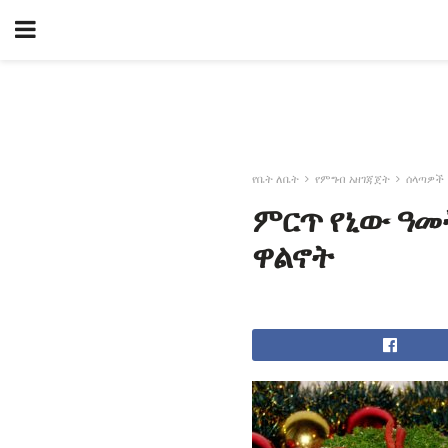
የቤት ለቤት
የምግብ አዘገጃጀት
ሰላጣዎች
ምርጥ የኒው ዓመት
ዋልኖት