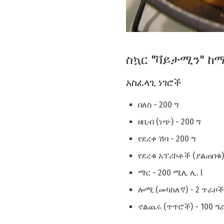
ስኳር "ቫይታሚን" ከ
አስፈላጊ ነገሮች
በለስ - 200 ግ
ዘቢብ (ነጭ) - 200 ግ
የደረቀ ሽባ - 200 ግ
የደረቁ አፕሪኮቶች (ያልጠበቁ) 
ማር - 200 ሚሊ ሊ. l
ሎሚ (መካከለኛ) - 2 ጥራዞች
ኖልጨሩ (ጥጥሮች) - 100 ግ