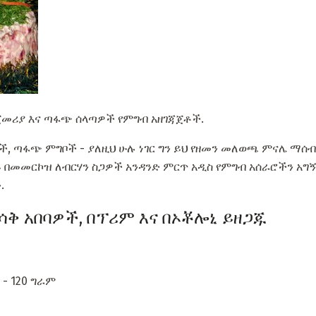
ጀመሪያ እና ጣፋጭ ሰላጣዎች የምግብ አዘገጃጀቶች.
, ጣፋጭ ምግቦች - ያለዚህ ሁሉ ነገር ግን ይህ የዘመን መለወጫ ምናሌ ማሰብ
ይ በመመርኮዝ ለብርሃን ስጋዎች አንዳንድ ምርጥ አዲስ የምግብ አሰራሮችን አግኝ
.
በሳቅ አበባዎች, በፕሪም እና በኦቾሎኒ ይዘጋጁ
 - 120 ግራም