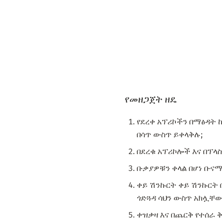
የመዘጋጀት ዘዴ
የደረቀ አፕሪኮችን በማፅዳት 
በሳጥ ውስጥ ይቀላቅሉ;
በደረቁ አፕሪኮሎች እና በፕላ
ቡቃያዎቹን ቀላል በሆነ ቡናማ
ቀይ ሽንኩርት ቀይ ሽንኩርት 
ጎድጓዳ ሳህን ውስጥ አክሏቸው
ቀዝቃዛ እና በጨርቅ የተሰራ ቅ