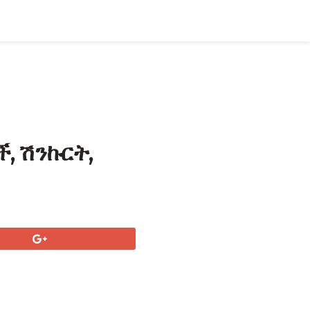
, ሽንኩርት,