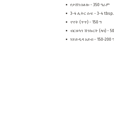
የታሸገ በቆሎ - 350 ግራም
3-4 ሊትር ሱፍ - 3-4 tbsp. 
ኖኖት (ጥጥ) - 150 ግ
ብርቱካን ሽንኩርት (ላባ) - 50
ሃይድዲዳ አይብ - 150-200