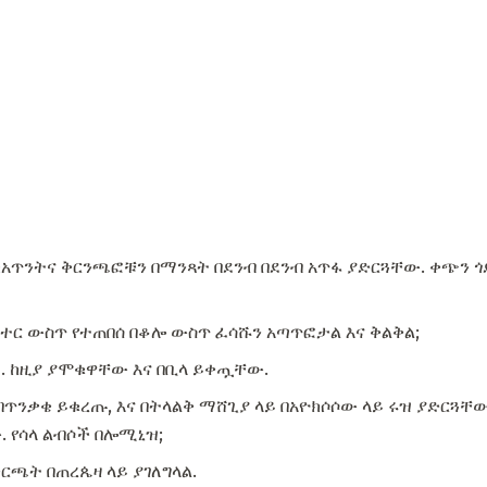
ከአጥንትና ቅርንጫፎቹን በማንጻት በደንብ በደንብ አጥፋ ያድርጓቸው. ቀጭን 
ስተር ውስጥ የተጠበሰ በቆሎ ውስጥ ፈሳሹን አጣጥፎታል እና ቅልቅል;
. ከዚያ ያሞቁዋቸው እና በቢላ ይቀጧቸው.
በጥንቃቄ ይቁረጡ, እና በትላልቅ ማሸጊያ ላይ በአዮክሶሶው ላይ ሩዝ ያድርጓቸው
. የሳላ ልብሶች በሎሚኒዝ;
ርጫት በጠረጴዛ ላይ ያገለግላል.