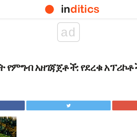
ad
 የምግብ አዘገጃጀቶች: የደረቁ አፕሪኮቶች