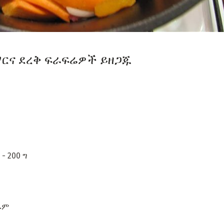
ማርና ደረቅ ፍራፍሬዎች ይዘጋጁ
- 200 ግ
ራም