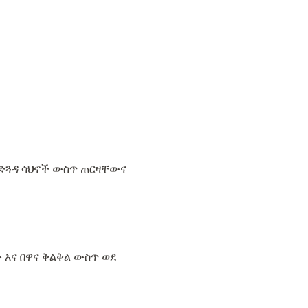
ጎድጓዳ ሳህኖች ውስጥ ጠርዛቸውና
 እና በዋና ቅልቅል ውስጥ ወደ