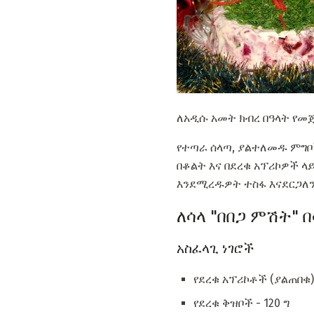
ለአዲሱ አመት ክብረ በዓላት የመ
የተጣራ ሰላጣ, ያልተለመዱ ምግቦች
በቆልት እና በደረቁ አፕሪኮዎች ላ
እንደሚረዱዎት ተስፋ እናደርጋለን
ለሳላ "በበጋ ምሽት" 
አስፈላጊ ነገሮች
የደረቁ አፕሪኮቶች (ያልጠበቁ)
የደረቁ ቅዝቦች - 120 ግ