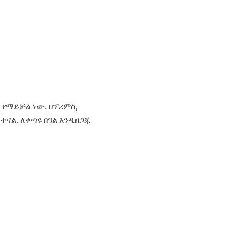
 የማይቻል ነው. በፕሪምስ,
ተናል. ለቀጣዩ በዓል እንዲዘጋጁ