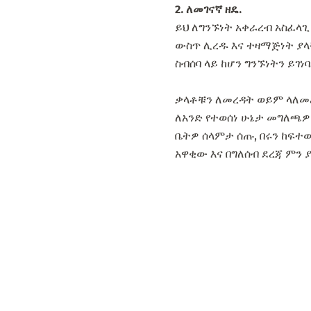
2. ለመገናኛ ዘዴ.
ይህ ለግንኙነት አቀራረብ አስፈላጊ
ውስጥ ሊረዱ እና ተዛማጅነት ያላ
ስብሰባ ላይ ከሆን ግንኙነትን ይገነባ
ቃላቶቹን ለመረዳት ወይም ላለመ
ለአንድ የተወሰነ ሁኔታ መግለጫዎችን
ቤትዎ ሰላምታ ሰጡ, በሩን ከፍተ
አዋቂው እና በግለሰብ ደረጃ ምን 