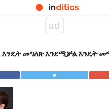
ad
ል እንዴት መግለጽ እንደሚቻል እንዴት መ