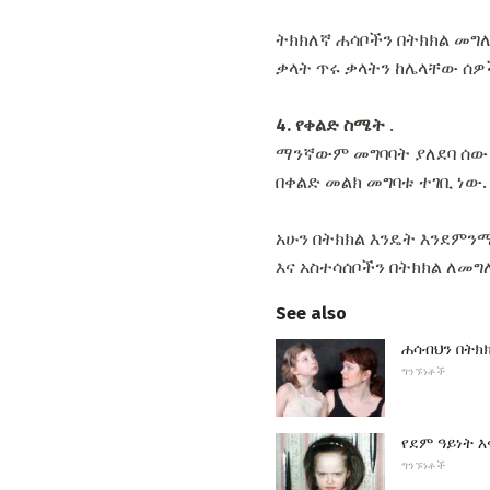
ትክክለኛ ሐሳቦችን በትክክል መግለፅ
ቃላት ጥሩ ቃላትን ከሌላቸው ሰዎ
4. የቀልድ ስሜት
.
ማንኛውም መግባባት ያለደባ ሰው ሊ
በቀልድ መልክ መግባቱ ተገቢ ነው.
አሁን በትክክል እንዴት እንደምን
እና አስተሳሰቦችን በትክክል ለመግ
See also
ሐሳብህን በትክ
ግንኙነቶች
የደም ዓይነት 
ግንኙነቶች