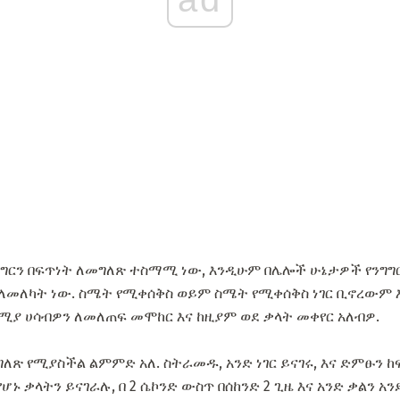
ግግርን በፍጥነት ለመግለጽ ተስማሚ ነው, እንዲሁም በሌሎች ሁኔታዎች የንግግር
እና ለመለካት ነው. ስሜት የሚቀሰቅስ ወይም ስሜት የሚቀሰቅስ ነገር ቢኖረውም 
ያ ሀሳብዎን ለመለጠፍ መሞከር እና ከዚያም ወደ ቃላት መቀየር አለብዎ.
ለጽ የሚያስችል ልምምድ አለ. ስትራመዱ, አንድ ነገር ይናገሩ, እና ድምፁን ከ
ሆኑ ቃላትን ይናገራሉ, በ 2 ሴኮንድ ውስጥ በሰከንድ 2 ጊዜ እና አንድ ቃልን አ