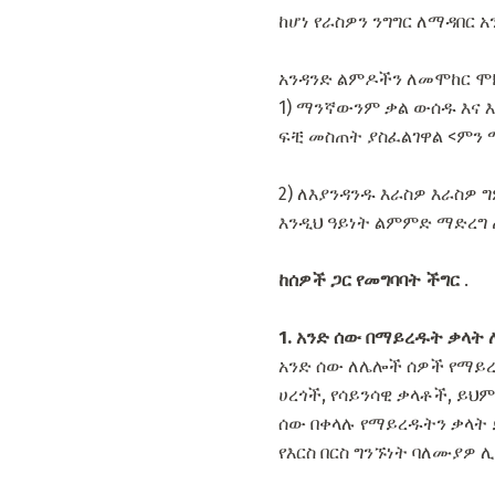
ከሆነ የራስዎን ንግግር ለማዳበር
አንዳንድ ልምዶችን ለመሞከር ሞክ
1) ማንኛውንም ቃል ውሰዱ እና 
ፍቺ መስጠት ያስፈልገዋል <ምን ማለ
2) ለእያንዳንዱ እራስዎ እራስዎ 
እንዲህ ዓይነት ልምምድ ማድረግ
ከሰዎች ጋር የመግባባት ችግር
.
1. አንድ ሰው በማይረዱት ቃላት 
አንድ ሰው ለሌሎች ሰዎች የማይረ
ሀረጎች, የሳይንሳዊ ቃላቶች, ይህ
ሰው በቀላሉ የማይረዱትን ቃላት 
የእርስ በርስ ግንኙነት ባለሙያዎ 