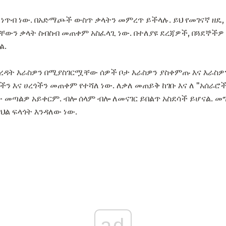
 ነጥብ ነው. በአድማጮች ውስጥ ቃላትን መምረጥ ይችላሉ. ይህ የመገናኛ ዘዴ, ባ
ቸውን ቃላት ስብስብ መጠቀም አስፈላጊ ነው. በተለያዩ ደረጃዎች, በጓደኞችዎ 
ል.
ረዳት እራስዎን በሚያስገርሟቸው ሰዎች ቦታ እራስዎን ያስቀምጡ እና እራስዎ
 እና ሀረጎችን መጠቀም የተሻለ ነው. ለቃለ መጠይቅ ከገቡ እና ለ "አሰራሮች" 
ው መጣልዎ አይቀርም. ብሎ ሰላም ብሎ ለመናገር ይበልጥ አስደሳች ይሆናል. 
ያህል ፍላጎት እንዳለው ነው.
ad