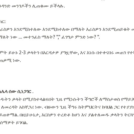
 አንዳንድ መንገዶችን ሊጠቁሙ ይችላሉ.
ር:
እራስዎን እንደሚከተለው እንደሚከተለው በማለት እራስዎን እንደሚጠይቁት ሙሉ
ት ነው ... መተንፈስ ማለት? "," ፈገግታ ምንድ ነው? ".
ግምት ይሁኑ 2-3 ቃላትን በእርዳታዎ ያግዟቸው, እና እነሱ በተቀናበሩ መጠን የተ
 ጠቃሚ ነው.
ለሌላ ሰው ሲነጋገር
.
ዱትን ቃላት በሚያስተላልፍበት ጊዜ የሚነሱትን ችግሮች ለማስታወስ የማይቻል 
ም ለመረዳት አስቸጋሪ ነው. ብዙውን ጊዜ ችግሩ ከትምህርትና ከባህል ጋር የተያያ
ይጠቀማል. በዚህ ሁኔታ, እርስዎን ተረድቶ ከሆነ እና ያልተለመዱ ቃላትን ት
ሊሰማዎት ይገባል.