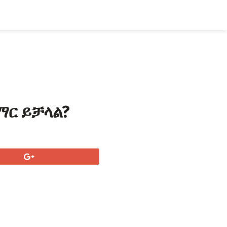
ማር ይቻላል?