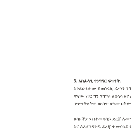
3. አስፈላጊ የንግግር ፍጥነት.
እንደሁኔታው ይወሰናል, ፈጣን ን
ዋናው ነገር ግን ንግግሩ ለስላሳ 
በጭንቅላትዎ ውስጥ ሆነው በቅድሚ
ሀሳቦችዎን በተመሳሳይ ደረጃ ለመግ
እና ለእያንዳንዱ ደረጃ ተመሳሳይ የ