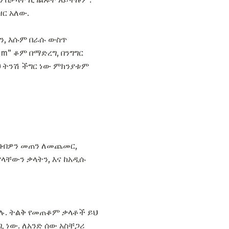
ዝር አለው.
ን, እሱም በራሱ ውስጥ
m" ቆም በማድረግ, በንግግር
ይህ ትንሽ ችግር ነው ምክንያቱም
የንባብዎን መጠን ለመጨመር,
ላቸውን ቃላትን, እና ከአዲሱ
ችላሉ. ትልቅ የመጠቆም ቃላቶች ይህ
ጊ ነው. ለአንድ ሰው አስቸጋሪ