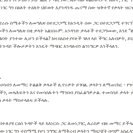
ው, ነገር ግን በዕለት ተዕለት ህይወት እያንዳንዱ ጤናማ ሰው ዝቅተኛ የቃላት ዝር
የራሱ ስሜቶችን ለመግለጽ በተደጋጋሚ ከአንዲት ሰው ጋር በተደጋጋሚ ተገናኘ
ችን ለመግለጽ በቂ ቃላት አልነበሩም. አንዳንድ ቃላቶች ተደጋግመው, እንደ "e
ልባት ያንተው ሊሆን ይችላል? ከዛ በአስተያየቶች ገለፃ ላይ ችግር አለብዎት, 
ህ ጉዳይ ችሎታዎትን እንዴት ማዳበር እንዳለብን ልንነግርዎ እንችላለን.
.
ለ ሀሳብን ለመማር ትልልቅ ቃላቶች ሊኖሩዎት ይገባል. ቃላትን ለማጠናከር - 
ን, መጻሕፍትን እና የመሳሰሉትን ማንበብ ያስፈልግዎታል. ተመሳሳይ ቃላት ያ
 ቃላት ማስተላለፍ ይችላሉ.
 በተለያዩ ርዕሰ ጉዳዮች ላይ ከእነርሱ ጋር ለመነጋገር, ለራስዎ ብዙ መማር ይ
 ነው ነገር ግን ተስማሚ የሆነ ንግግር ለማቅረብ ቃላትን ማዘጋጀት በጣም አስፈላ