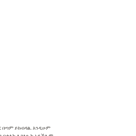
ር በጣም ይከብዳል. እንዲሁም
 ግን በቃላት ሊገልጹት አይችሉም.