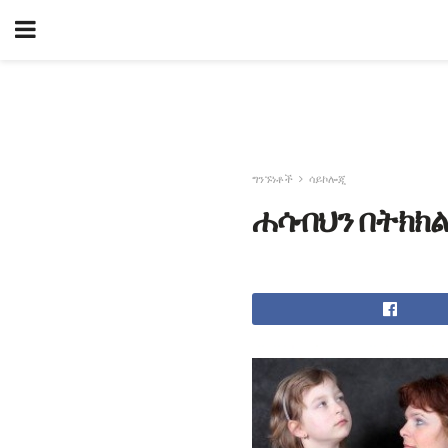
ግንኙነቶች
ሳይኮሎጂ
ሐሳብህን በትክክ