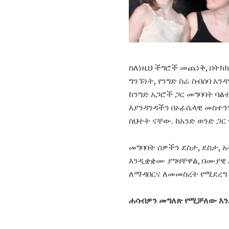
ስለነዚህ ችግሮች መጨነቅ, በትክክ
ግንኙነት, የንግድ ስራ ስብሰባ አ
ከንግድ አጋሮች ጋር መግባባት ባ
እያንዳንዳችን በኦፊሴላዊ መስተንግ
ስህተት ናቸው. ከአንድ ወንድ ጋር
መግባባት ሰዎችን ደስታ, ደስታ, 
እንዲቋቋሙ ያግዛቸዋል, በሙያዊ 
ለማዳበርና ለመመስረት የሚደረግ ሂ
ሐሳብዎን መግለጽ የሚቻለው እን