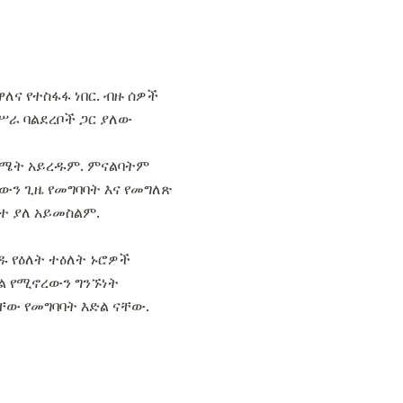
ለና የተስፋፋ ነበር. ብዙ ሰዎች
ሥራ ባልደረቦች ጋር ያለው
 ስሜት አይረዱም. ምናልባትም
ውን ጊዜ የመግባባት እና የመግለጽ
ተ ያለ አይመስልም.
ዱ የዕለት ተዕለት ኑሮዎች
ል የሚኖረውን ግንኙነት
ቸው የመግባባት እድል ናቸው.