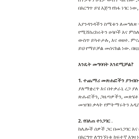
በእርግጥ ይሄ እጅግ የከፋ ነገር ነ
እያንዳንዳችን ስሜቱን ለመግለጽ 
የሚሽከረከሩትን ሀሳቦች እና ምስሎ
ውስጥ ይካተታሉ, እና ወዘተ. ምና
ይህ የማይቻል መሰናክል ነው. በዚ
እንዴት መግባባት እንደሚቻል?
1. ተጨማሪ መጽሐፎችን ያንብቡ
ያለማቋረጥ እና በተቃራኒ ረጋ ያ
ጽሑፎችን, ጋዜጣዎችን, መጽሄቶች
መዝገበ ቃላት የምትማሩትን አዲስ
2. የበለጠ ተነጋገር
.
ከሌሎች ሰዎች ጋር በመነጋገር እና
በእርግጥ ለግንኙነቱ ከፍተኛ እገዛ