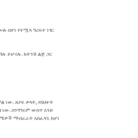
 በሆነ የተሟላ ዓረፍተ ነገር
ሻሉ ይሆናሉ. ከትንሽ ልጅ ጋር
ነው. ጸያፍ ቃላት, የስህተት
ዘ ነው. በንግግሩም ውስጥ አንድ
ርጓሜዎች ማብራራት አስፈላጊ ከሆነ