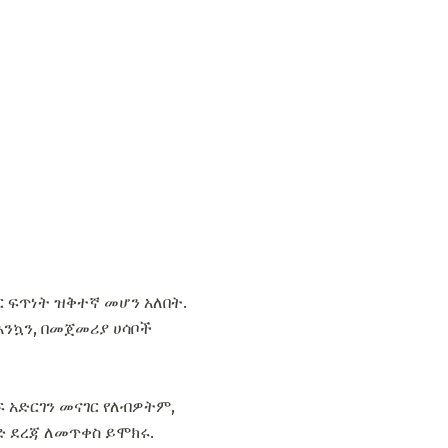
 ፍጥነት ዝቅተኛ መሆን አለበት.
እንኳን, በመጀመሪያ ሀሳቦች
ፍ አድርገን መናገር የለብዎትም,
ንድ ደረጃ ለመጥቀስ ይሞክሩ.