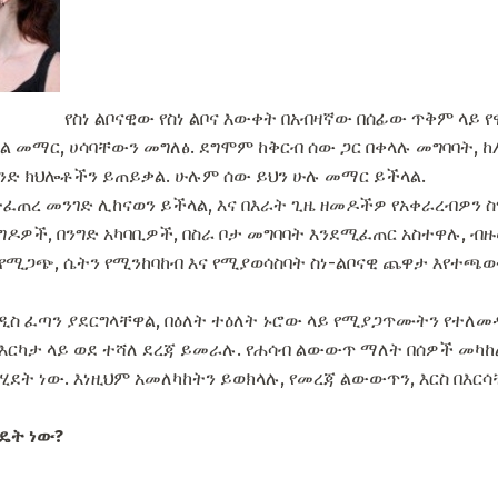
የስነ ልቦናዊው የስነ ልቦና እውቀት በአብዛኛው በሰፊው ጥቅም ላይ የዋ
ል መማር, ሀሳባቸውን መግለፅ. ደግሞም ከቅርብ ሰው ጋር በቀላሉ መግባባት, ከ
ንዳንድ ክህሎቶችን ይጠይቃል. ሁሉም ሰው ይህን ሁሉ መማር ይችላል.
ልተፈጠረ መንገድ ሊከናወን ይችላል, እና በእራት ጊዜ ዘመዶችዎ የአቀራረብዎን
ዶዎች, በንግድ አካባቢዎች, በስራ ቦታ መግባባት እንደሚፈጠር አስተዋሉ, ብዙ
 የሚጋጭ, ሴትን የሚንከባከብ እና የሚያወሳስባት ስነ-ልቦናዊ ጨዋታ እየተጫወ
አዲስ ፈጣን ያደርግላቸዋል, በዕለት ተዕለት ኑሮው ላይ የሚያጋጥሙትን የተለመ
እርካታ ላይ ወደ ተሻለ ደረጃ ይመራሉ. የሐሳብ ልውውጥ ማለት በሰዎች መካከ
ደት ነው. እነዚህም አመለካከትን ይወክላሉ, የመረጃ ልውውጥን, እርስ በእርሳ
ዴት ነው?