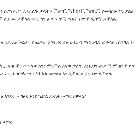
 ሲማሩ, የማይፈለጉ ቃላትን ("em", "short", "well") የመሳሰሉትን ያል
ች ሊሰሙ ይችላሉ ነገር ግን ፈጣን ከሚናገሩት ሰዎች ሊሰማ ይችላል.
ሰራ አይችልም. በጨዋታ እገዛ ዘና ያለ ሁኔታን ማስወገድ ይችላሉ. በንግድ ስ
ማር, ሐሳቦችን መግለጽ እንደምንችል እናውቃለን. እነዚህን ጠቃሚ ምክሮች ይን
ለፅ እና ሐሳባቸውን በትክክል መግለፅ እንዲችሉ ሊያግዙዎ ይችላሉ.
ክል እንዴት መግለጽ እንደሚቻል እንዴት መማር ይቻላል?
እና ቁምፊ