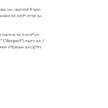
ህሪ ነው. በዚህ የሰዎች ክበብ
ስብስብ ላይ ወይም በንግድ ስራ
ን ከዉጭዉ ላይ ይመረምሩት.
("Respect") ቃልዎን ለት /
መግባባት የሚገለጸው ለትርጁማን