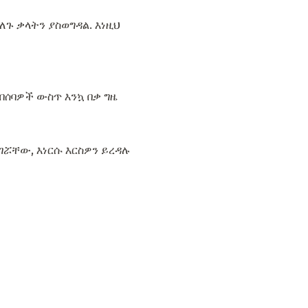
ፈለጉ ቃላትን ያስወግዳል. እነዚህ
ብሰባዎች ውስጥ እንኳ በቃ ግዜ
ገሯቸው, እነርሱ እርስዎን ይረዳሉ