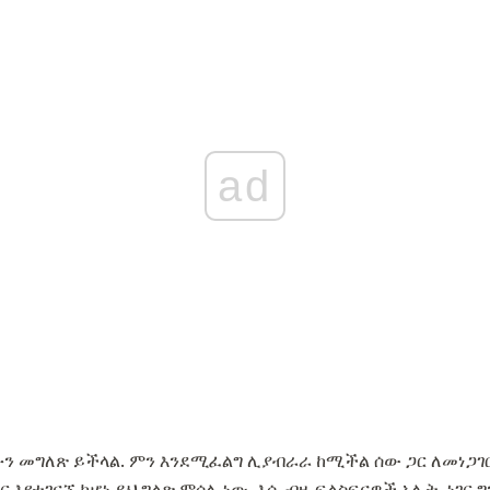
ad
ቡን መግለጽ ይችላል. ምን እንደሚፈልግ ሊያብራራ ከሚችል ሰው ጋር ለመነጋገ
ር እየተገናኙ ከሆነ ይህ ግልጽ ምሳሌ ነው. እሱ ብዙ ፍልስፍናዎች አሉት, ነገር