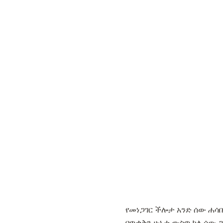
የመነጋገር ችሎታ አንድ ሰው ሐሳ
በጥቃቅን ሁኔታ ውስጥ ካለ ሰው ጋ