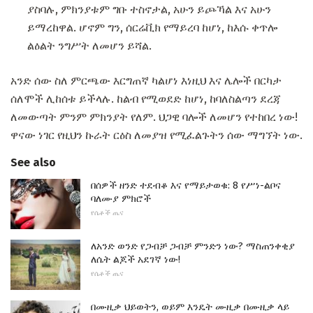
ያስባሉ, ምክንያቱም ግቡ ተስኖታል, አሁን ይጮኻል እና አሁን
ይማረከዋል. ሆኖም ግን, ሰርሬቪክ የማይረባ ከሆነ, ከእሱ ቀጥሎ
ልዕልት ንግሥት ለመሆን ይሻል.
አንድ ሰው ስለ ምርጫው እርግጠኛ ካልሆነ እነዚህ እና ሌሎች በርካታ
ሰለሞች ሊከሰቱ ይችላሉ. ከልብ የሚወደድ ከሆነ, ከባለስልጣን ደረጃ
ለመውጣት ምንም ምክንያት የለም. ህጋዊ ባሎች ለመሆን የተከበረ ነው!
ዋናው ነገር የዚህን ኩራት ርዕስ ለመያዝ የሚፈልጉትን ሰው ማግኘት ነው.
See also
በሰዎች ዘንድ ተደብቆ እና የማይታወቁ: 8 የሥነ-ልቦና
ባለሙያ ምክሮች
የሴቶች ጤና
ለአንድ ወንድ የጋብቻ ጋብቻ ምንድን ነው? ማስጠንቀቂያ
ለሴት ልጆች አደገኛ ነው!
የሴቶች ጤና
በሙዚቃ ህይወትን, ወይም እንዴት ሙዚቃ በሙዚቃ ላይ