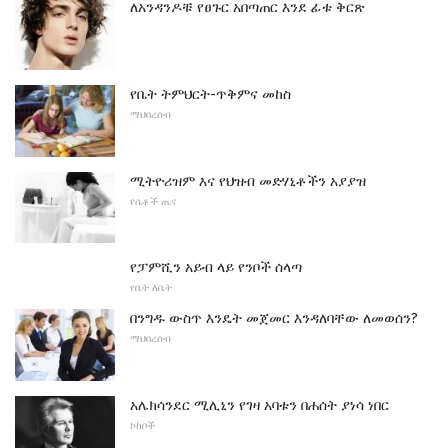
ለአንዳንዶቹ የፀጉር አበጣጠር እንደ ፊቱ ቅርጽ
የቤት ትምህርት-ጥቅምና መከስ
ማህበረሰብ
ሚትዮሪዝም እና የህዝብ መድሃኒቶችን አያያዝ
የሴቶች ጤና
የፓምሺን አይብ ላይ የንቦች ሰላጣ
የቤት ለቤት
በንግዱ ውስጥ እንዴት መጀመር እንዳለባቸው ለመወሰን?
ማህበረሰብ
አሌክሳንደር ሚሊኒን የገዛ አባቱን በሐሰት ያነሳ ነበር
ኮከቦች