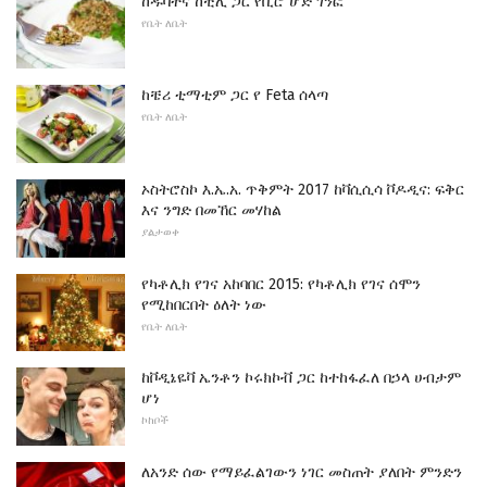
ከዱባትና ከቺሊ ጋር የቢሮ ሆድ ገንፎ
የቤት ለቤት
ከቼሪ ቲማቲም ጋር የ Feta ሰላጣ
የቤት ለቤት
ኦስትሮስኮ እ.ኤ.አ. ጥቅምት 2017 ከቫሲሲሳ ቮዶዲና: ፍቅር
እና ንግድ በመኸር መሃከል
ያልታወቀ
የካቶሊክ የገና አከባበር 2015: የካቶሊክ የገና ሰሞን
የሚከበርበት ዕለት ነው
የቤት ለቤት
ከቮዲኔዬቫ ኤንቶን ኮሩክኮቭ ጋር ከተከፋፈለ በኃላ ሀብታም
ሆነ
ኮከቦች
ለአንድ ሰው የማይፈልገውን ነገር መስጠት ያለበት ምንድን