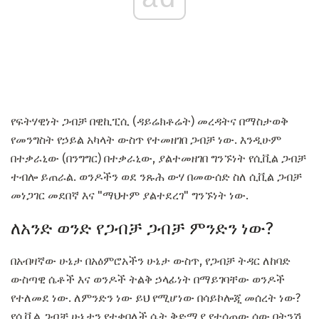
የፍትሃዊነት ጋብቻ በዊኪፒሲ (ዳይሬክቶሬት) መረዳትና በማስታወቅ
የመንግስት የኃይል አካላት ውስጥ የተመዘገበ ጋብቻ ነው. እንዲሁም
በተቃራኒው (በንግግር) በተቃራኒው, ያልተመዘገበ ግንኙነት የሲቪል ጋብቻ
ተብሎ ይጠራል. ወንዶችን ወደ ንጹሕ ውሃ በመውሰድ ስለ ሲቪል ጋብቻ
መነጋገር መደበኛ እና "ማህተም ያልተደረገ" ግንኙነት ነው.
ለአንድ ወንድ የጋብቻ ጋብቻ ምንድን ነው?
በአብዛኛው ሁኔታ በአዕምሮአችን ሁኔታ ውስጥ, የጋብቻ ትዳር ለከባድ
ውስጣዊ ሴቶች እና ወንዶች ትልቅ ኃላፊነት በማይገባቸው ወንዶች
የተለመደ ነው. ለምንድን ነው ይህ የሚሆነው በሳይኮሎጂ መሰረት ነው?
የሲቪል ጋብቻ ሁኔታን የተቀበለች ሴት ቅድሚያ የተሰጠው ሰው በትንሽ