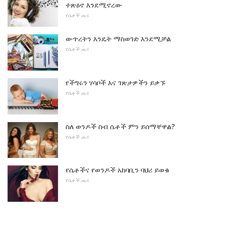
ተጽዕኖ እንደሚኖረው
የሴቶች ጤና
ውጥረትን እንዴት ማስወገድ እንደሚቻል
የሴቶች ጤና
የችግሩን ሃሳቦች እና ገጽታዎችን ይቃኙ
የሴቶች ጤና
ስለ ወንዶች ስብ ሴቶች ምን ይሰማቸዋል?
የሴቶች ጤና
የሴቶችና የወንዶች አከባቢን ባህሪ ይወቁ
የሴቶች ጤና