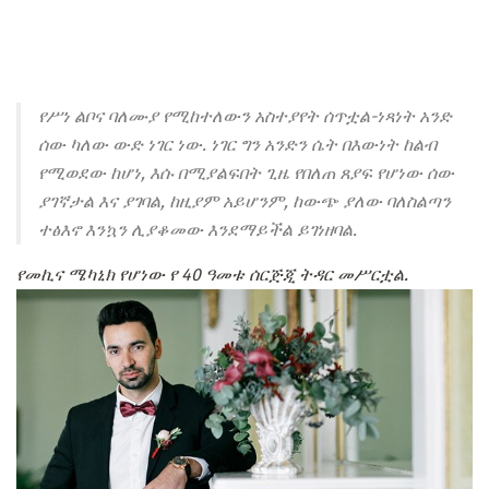
የሥነ ልቦና ባለሙያ የሚከተለውን አስተያየት ሰጥቷል-ነጻነት አንድ
ሰው ካለው ውድ ነገር ነው. ነገር ግን አንድን ሴት በእውነት ከልብ
የሚወደው ከሆነ, እሱ በሚያልፍበት ጊዜ የበለጠ ጸያፍ የሆነው ሰው
ያገኛታል እና ያገባል, ከዚያም አይሆንም, ከውጭ ያለው ባለስልጣን
ተፅእኖ እንኳን ሊያቆመው እንደማይችል ይገነዘባል.
የመኪና ሜካኒክ የሆነው የ 40 ዓመቱ ሰርጅጂ ትዳር መሥርቷል.