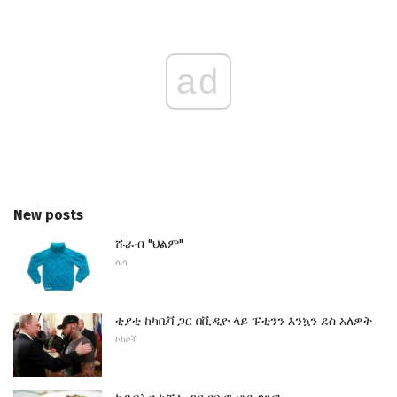
ad
New posts
ሹራብ "ህልም"
ሌላ
ቲያቲ ከካቤቫ ጋር በቪዲዮ ላይ ፑቲንን እንኳን ደስ አለዎት
ኮከቦች