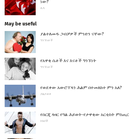
ነው?
ሌላ
May be useful
ያልተለመዱ ጋብቻዎች ምንድን ናቸው?
ግንኙነቶች
የአዋቂ ሴቶች እና እናቶች ግንኙነት
ግንኙነቶች
የወደቀው አውሮፕላን ሕልም በተመለከተ ምን አለ?
ያልታወቀ
የሰርጂ ላዛር የግል ሕይወት-የታዋቂው አርቲስት ምስጢር
ኮከቦች