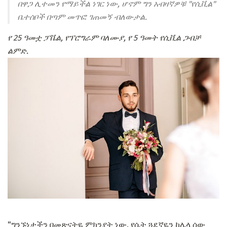
በዋጋ ሊተመን የማይችል ነገር ነው, ሆኖም ግን አብዛኛዎቹ "የሲቪል"
ቤተሰቦች በጣም መጥፎ ገጠመኝ ብለውታል.
የ 25 ዓመቷ ፓቬል, የፕሮግራም ባለሙያ, የ 5 ዓመት የሲቪል ጋብቻ
ልምድ.
"ግንኙነታችን በመጽናትዬ ምክንያት ነው. የሴት ጓደኛዬን ከሌላ ሰው