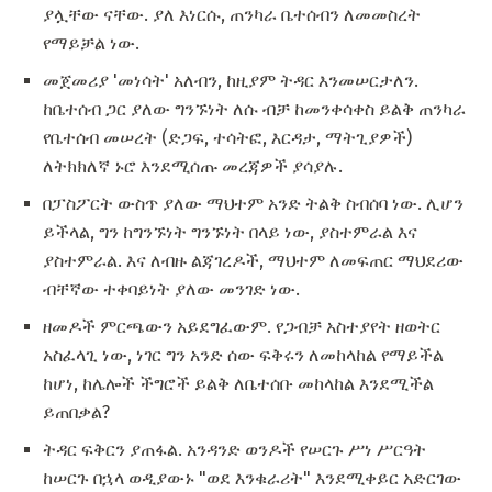
ያሏቸው ናቸው. ያለ እነርሱ, ጠንካራ ቤተሰብን ለመመስረት
የማይቻል ነው.
መጀመሪያ 'መነሳት' አለብን, ከዚያም ትዳር እንመሠርታለን.
ከቤተሰብ ጋር ያለው ግንኙነት ለሱ ብቻ ከመንቀሳቀስ ይልቅ ጠንካራ
የቤተሰብ መሠረት (ድጋፍ, ተሳትፎ, እርዳታ, ማትጊያዎች)
ለትክክለኛ ኑሮ እንደሚሰጡ መረጃዎች ያሳያሉ.
በፓስፖርት ውስጥ ያለው ማህተም አንድ ትልቅ ስብሰባ ነው. ሊሆን
ይችላል, ግን ከግንኙነት ግንኙነት በላይ ነው, ያስተምራል እና
ያስተምራል. እና ለብዙ ልጃገረዶች, ማህተም ለመፍጠር ማህደሪው
ብቸኛው ተቀባይነት ያለው መንገድ ነው.
ዘመዶች ምርጫውን አይደግፈውም. የጋብቻ አስተያየት ዘወትር
አስፈላጊ ነው, ነገር ግን አንድ ሰው ፍቅሩን ለመከላከል የማይችል
ከሆነ, ከሌሎች ችግሮች ይልቅ ለቤተሰቡ መከላከል እንደሚችል
ይጠበቃል?
ትዳር ፍቅርን ያጠፋል. አንዳንድ ወንዶች የሠርጉ ሥነ ሥርዓት
ከሠርጉ በኋላ ወዲያውኑ "ወደ እንቁራሪት" እንደሚቀይር አድርገው