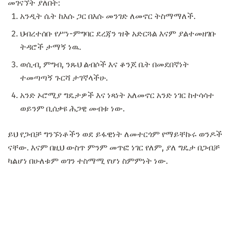
መገናኘት ያለበት:
አንዲት ሴት ከእሱ ጋር በእሱ መንገድ ለመኖር ትስማማለች.
ህብረተሰቡ የሥነ-ምግባር ደረጃን ዝቅ አድርጓል እናም ያልተመዘገቡ
ትዳሮች ታማኝ ነዉ.
ወሲብ, ምግብ, ንጹህ ልብሶች እና ቆንጆ ቤት በመደበኛነት
ተመጣጣኝ ጉርሻ ታገኛላችሁ.
አንድ ኦሮሚያ ግዴታዎች እና ነጻነት አለመኖር አንድ ነገር ከተሳሳተ
ወይንም ቢሰቃዩ ሕጋዊ መብቱ ነው.
ይህ የጋብቻ ግንኙነቶችን ወደ ይፋዊነት ለመተርጎም የማይቸኩሩ ወንዶች
ናቸው. እናም በዚህ ውስጥ ምንም መጥፎ ነገር የለም, ያለ ግዴታ በጋብቻ
ካልሆነ በሁለቱም ወገን ተስማሚ የሆነ ስምምነት ነው.