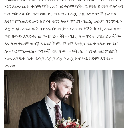
ነገር ለመጠራት ተስማማች. እና ካልተስማማች, ቢያንስ ይህንን ፍላጎቱን
ማሳወቅ አለባት. ሰውየው ይህ የቤተሰብ ራሷ ራሷ እንደሆነች ይረዳል,
እናም የሚወድደውን እና የትዳርን አቋምም ያከብራል, ወይም ግንኙነቱን
ይቋረጣል. አንድ ሴት በትዕግስት መታገዝ እና መተኛት ከሆነ, አንድ ሰው
ወደ ዘውድ እንድትጠራው በሚመችበት ጊዜ, ለመጥፋት ያስፈራታችው
እና ለመቃወም ዝግጁ አይደለችም. ምንም እንኳን ግዴታ የሌለበት ኑሮ
ለመኖር የሚመርጡ ወንዶች ብቸኛው መፍትሔ የማይፈጠር ምልክት
ነው. አንዲት ሴት ራሷን ራሷን ራሷን ራሷን ብትፈቅድም እንዲሁ
ይሄዳል.