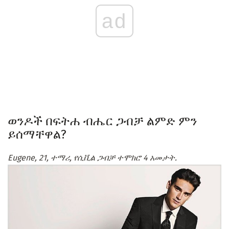
ad
ወንዶች በፍትሐ ብሔር ጋብቻ ልምድ ምን
ይሰማቸዋል?
Eugene, 21, ተማሪ, የሲቪል ጋብቻ ተሞክሮ 4 አመታት.