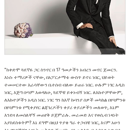
"ከቀድሞ ጓደኛዬ ጋር ስንኖር በ 17 ዓመታችን አብረን መኖር ጀመርን.
እነሱ ተማሪዎች ናቸው, በአፓርታማቴ ውስጥ ይኖሩ ነበር, ህይወት
ተመሠርተው እራሳቸውን ቤተሰብ ብለው ይጠሩ ነበር. ሁሉም ነገር አዲስ
ነበር, እጅግ በጣም እወዳለሁ, ጓደኞቼ ይቀኑብኝ ነበር. ለእኩዮቻቸውም,
ለእኩዮቻችን አዲስ ነበር. ነገር ግን ከእኛ ኩባንያ ሰዎች መካከል በየሳምንቱ
በየሳምንቱ የሚቀያየር ልጃገረዶችን ቀያሪ ቀያሪዎችን መለወጥ, እኔም
እንደዛ ለመሰለቸኝ መጠየቅ ይጀምራሉ. መራመድ እና የወሲብ ነጻነት
አያስደስቱትም? እኔ ደግሞ በዚህ ጥያቄ ግራ ተጋብቼ ነበር, እናም አሁን