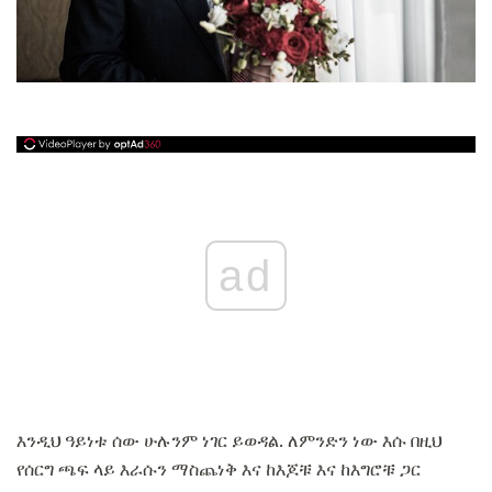
ad
እንዲህ ዓይነቱ ሰው ሁሉንም ነገር ይወዳል. ለምንድን ነው እሱ በዚህ
የሰርግ ጫፍ ላይ እራሱን ማስጨነቅ እና ከእጆቹ እና ከእግሮቹ ጋር