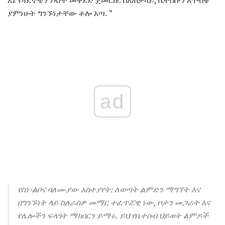
እኔ የጓደኞቼን ነጻነት መቅደድ ጀመርኩ. በአጠቃላይ, ቤተሰቡን አጥብቄ
ያምነሁት ግንኙነታቸው ቶሎ አጣ. "
ad
የስነ-ልቦና ባለሙያው አስተያየት: ለወጣት ልምድን ማግኘት እና
በግንኙነት ላይ ስለራስዎ መማር ተፈጥሯዊ ነው, ቦታን መጋራት እና
የሌሎችን ፍላጎት ማክበርን ይማሩ. ይህ የቤተሰብ ህይወት ልምዶች