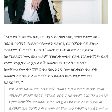
"እኔና የሴት ጓደኛዬ ከተጋባን በኋላ የተጋባን ነበር, ምክንያቱም ህጻኑ
በህጋዊ ግንኙነት ሊያድግ ባለመሆኑ ሳይሆን, በፓስፓርት ላይ ያለው
ማህተም በ" ወጣት ቤተሰብ "የመኖሪያ ቤት ውስጥ እንዲሳተፍ
ስለሚያደርግ ነው. በእኔ ወይም በባለቤቴ ውስጥ በይፋ የገለልተኛነት ደረጃ
የለም. የእሷንና የእሷን ልጆች ለመንከባከብ ያለኝን ፍላጎት
ከመጀመሪያው ቀን ጀምሮ ተረዳሁ. አንድ ሰው ለቤተሰቡ ተጠያቂ
ለመሆን እና ግዴታ ለመወጣት የማይፈልግ ከሆነ የዚያ ምዝገባ
አያደርግም. "
የስነ-ልቦና ባለሙያው አስተያየት-በእውነት ፓስፖርት ውስጥ ያለው
ማህተም ምንም ዓይነት የሞራል ዋስትና አይሰጥም, ነገር ግን አንዳንድ
ህጋዊ ጉዳዮችን ያቃልላል. ይሁን እንጂ እንደልምድ እንደሚያሳየው,
ለረጅም ጊዜ ግንኙነቶች ፍላጎት ያላቸው ወንዶችም እንኳ ለትመላው