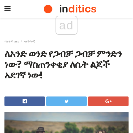
ad
የሴቶች ጤና
ሳይኮሎጂ
ለአንድ ወንድ የጋብቻ ጋብቻ ምንድን
ነው? ማስጠንቀቂያ ለሴት ልጆች
አደገኛ ነው!