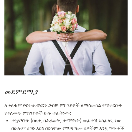
መደምደሚያ
ለሁለቱም የፍትሐብሄርን ጋብቻ ምክንያቶች ለማስመሰል የሚቀርቡት
የተለመዱ ምክንያቶች ሁሉ ተፈትነው:
ተኳሃኝነት (በጾታ, በሕይወት, ታማኝነት) መፈተሽ አስፈላጊ ነው.
በሁሉም ረገድ እርስ በርሳቸው የሚጣጣሙ ሰዎችም እንኳ ግጭቶች