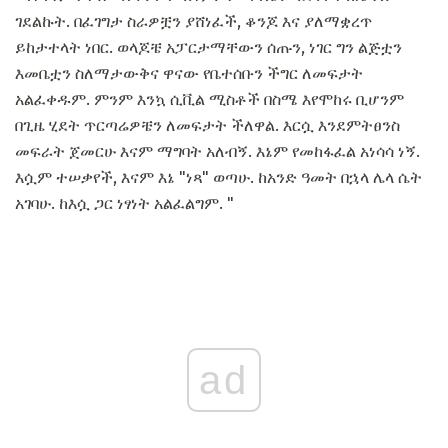
ገደልኩት. በፈገግታ ስራዎቿን ያሸነፈች, ቆንጆ እና ያለማቋረጥ
ይከታተላት ነበር. ወላጆቼ አፓርታማቸውን ሰጡን, ነገር ግን ልጅቷን
እመቤቷን ስለማታውቅና ዋናው የቤተሰቡን ችግር ለመፍታት
አልፈቀዱም. ምንም እንኳ ሲቪል ሚስቶች በስሜ እየሞከሩ ቢሆንም
በጊዜ ሂደት ጥርጣሬዎቼን ለመፍታት ችለዋል. እርሷ እንደምትፀንስ
መፍራት ጀመርሁ እናም ማግባት አለብኝ. እኔም የመከፋፈል አነሳሳ ነኝ.
እሷም ተሠቃየች, እናም እኔ "ነጻ" ወጣሁ. ከአንድ ዓመት በኋላ ሌላ ሴት
አገባሁ. ከእሷ ጋር ነፃነት አልፈልግም. "
ad