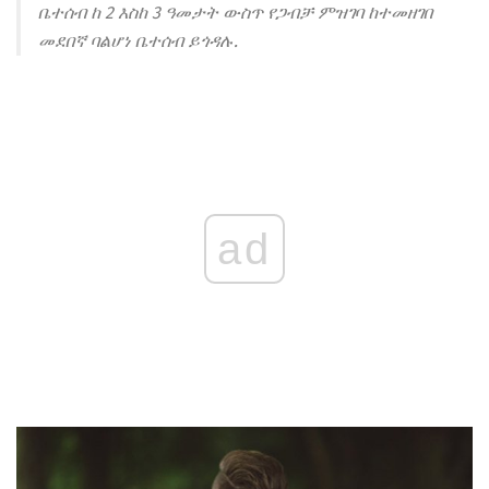
ቤተሰብ ከ 2 እስከ 3 ዓመታት ውስጥ የጋብቻ ምዝገባ ከተመዘገበ
መደበኛ ባልሆነ ቤተሰብ ይጎዳሉ.
ad