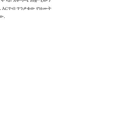
ታዎች ላይ አቅጣጫ ጠቋሚውን
ሉት. እርጥብ ጥንቃቄው የዝሙት
ው.