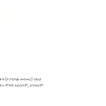
ቆዳ (ኦፕቲካል መስመር) ንጹህ
 ጥሩ ምላሽ አይሰጥም, እንዲሁም