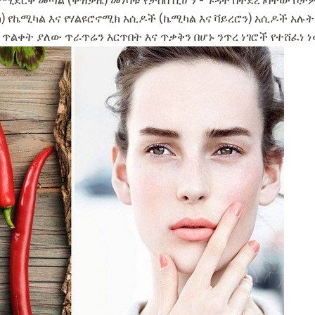
የሚደርቅ መጣል (ቅዝቃዜ) መነሳቱ የታሰበ ሲሆን - ጉዳት በተደረገባቸው ቦ
ክ) የኬሚካል እና የሃልዩሮኖሚክ አሲዶች (ኬሚካል እና ቫይረሮን) አሲዶች አ
ጥልቀት ያለው ጥራጥሬን እርጥበት እና ጥቃቅን በሆኑ ንጥረ ነገሮች የተሸፈነ ነ