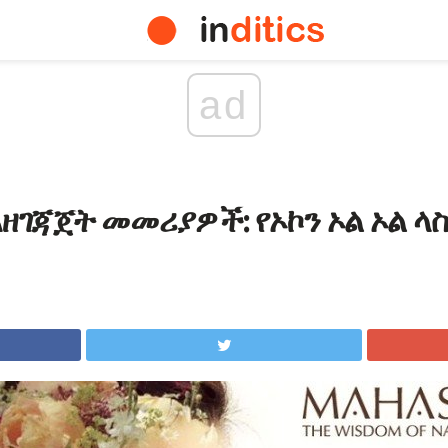
ad
ዘገጃጀት መመሪያዎች: የኦኮን ኦል ኦል ላ