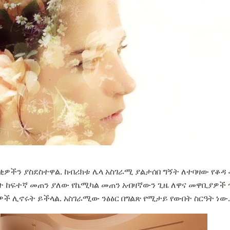
ቂዎችን ያስደስተዋል. ከብሪክቱ ሌላ አስገራሚ ያልታሰበ ግኝት ለተባዛው የቆዳ 
በት ከፍተኛ መጠን ያለው የኬሚካል መጠን አብዛኛውን ጊዜ ለዋና መዋቢያዎች
ች ሊኖሩት ይችላል. አስገራሚው ንፅፅር በግልጽ የሚታይ የውበት ስርዓት ነው.