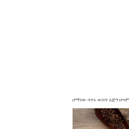
በማሃው ሳጥኑ ውስጥ እጅግ በጣም