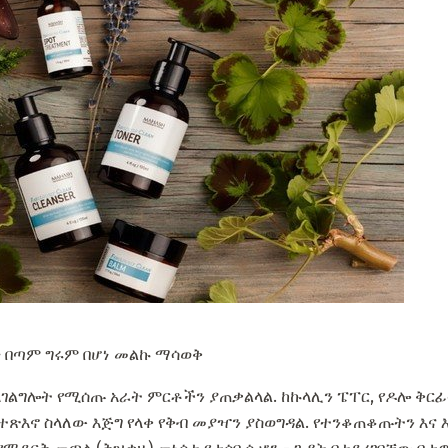
ጥ በጣም ግሩም በሆነ መልኩ ማሳወቅ
ልግሎት የሚሰጡ አራት ምርቶችን ያጠቃልላል. ከኩላሊን ፔፐር, የዶሎ ቅርፊት
 ተጽእኖ ስላለው እጅግ የላቀ የቅብ መያዣን ያስወግዳል. የተንቆጠቆጡትን እና