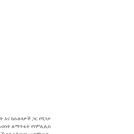
 እና ከሱለላዎች ጋር የሻጋታ
 እብሳት ለማጥፋት የሃምሊሊስ