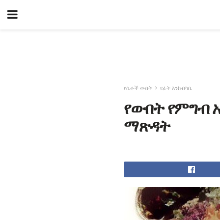
የሴቶች ውበት
የፊት እንክብካቤ
የውበት የምግብ አ
ማጽዳት