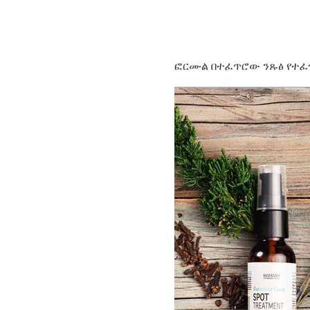
ፎርሙል በተፈጥሮው ንጹፅ የተፈጥ