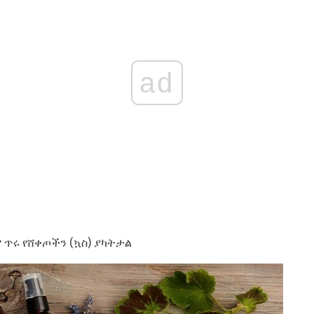
ad
 ጥሩ የሸቀጦችን (ኳስ) ያካትታል