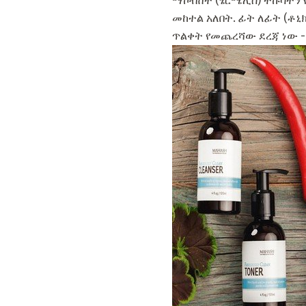
ማኮብሸት (ሄርሜሊስ) ትኩሳትን 
መከተል አለበት. ፊት ለፊት (ቶኒ
ጥልቀት የመጨረሻው ደረጃ ነው - 