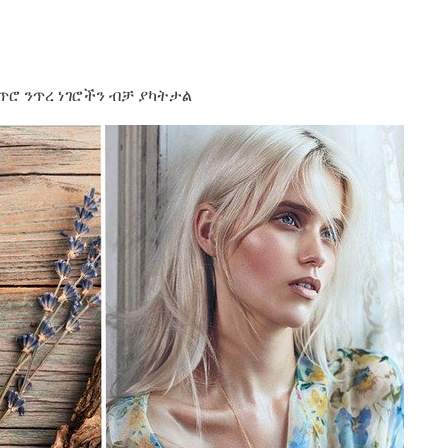
ሮ ንጥረ ነገሮችን ብቻ ያካትታል