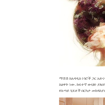
ማሽሽ ከአዳዲስ ነገሮች ጋር አድና
እፅዋት ነው. ከፍተኛ ውህድ ያለ
የሱጣይ ሂደቶች በርካታ መከላከያዎ