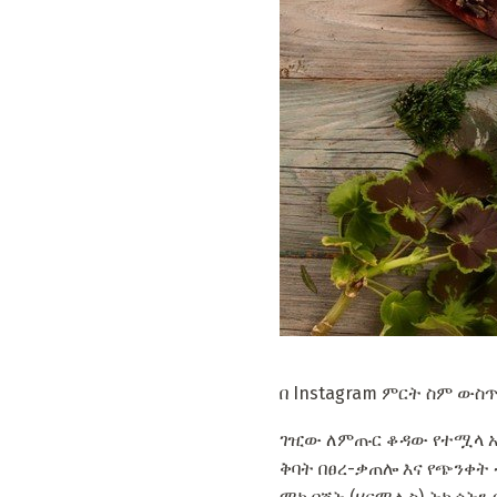
በ Instagram ምርት ስም ውስ
ገዢው ለምጡር ቆዳው የተሟላ አገ
ቅባት በፀረ-ቃጠሎ እና የጭንቀት