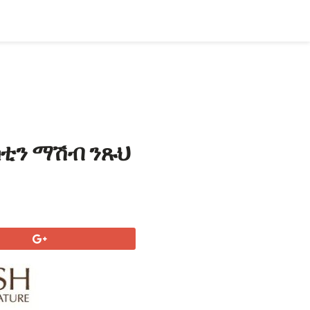
ስቲን ማሽብ ንጹህ