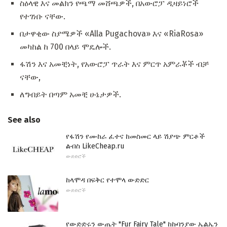
ስዕላዊ እና መልክን የጫማ መሸጫዎች, በአውሮፓ ዲዛይነሮች
የተገነቡ ናቸው.
በታዋቂው ስያሜዎች «Alla Pugachova» እና «RiaRosa»
መካከል ከ 700 በላይ ሞዴሎች.
ፋሽን እና አመቺነት, የአውሮፓ ጥራት እና ምርጥ አምራቾች ብቻ
ናቸው,
ለግብይት በጣም አመቺ ሁኔታዎች.
See also
የፋሽን የሙከራ ፈተና ከመስመር ላይ ሽያጭ ምርቶች
ልብስ LikeCheap.ru
ውድድሮች
ከላሞዳ በፍቅር የተሞላ ውድድር
ውድድሮች
የውድድሩን ውጤት "Fur Fairy Tale" ከኩባንያው ኤልኤን