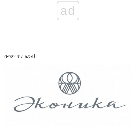
ad
በጣም ጥሩ ዕድል!