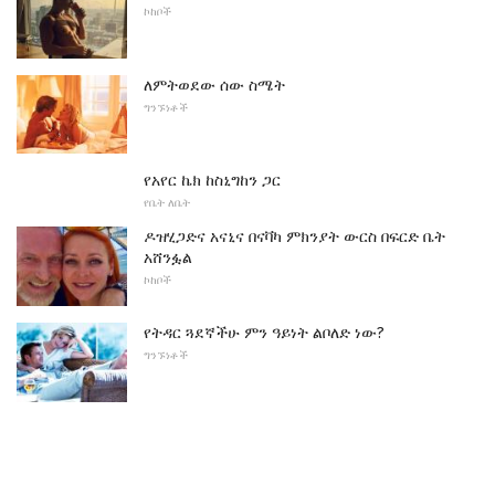
ኮከቦች
ለምትወደው ሰው ስሜት
ግንኙነቶች
የአየር ኬክ ከስኒግከን ጋር
የቤት ለቤት
ዶዝሂጋድና አናኒና በናቫካ ምክንያት ውርስ በፍርድ ቤት
አሸንፏል
ኮከቦች
የትዳር ጓደኛችሁ ምን ዓይነት ልቦለድ ነው?
ግንኙነቶች