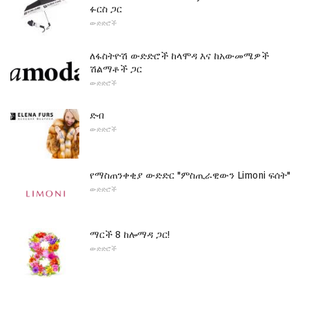
ፉርስ ​​ጋር
ውድድሮች
ለፋስትዮሽ ውድድሮች ከላሞዳ እና ከአውመሜዎች
ሽልማቶች ጋር
ውድድሮች
ድብ
ውድድሮች
የማስጠንቀቂያ ውድድር "ምስጢራዊውን Limoni ፍሰት"
ውድድሮች
ማርች 8 ከሎማዳ ጋር!
ውድድሮች