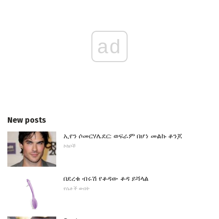
ad
New posts
ኢየን ሶመርሃሌደር: ወፍራም በሆነ መልኩ ቆንጆ
ኮከቦች
በደረቁ ብሩሽ የቆዳው ቆዳ ይሻላል
የሴቶች ውበት