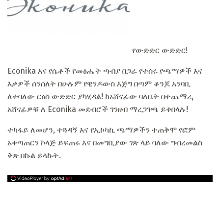
የውድድር ውድድር!
Econika እና የሴቶች የመፅሔት ጣብያ በጋራ የተሰሩ የጫማዎች እና
እቃዎች ሰንሰለት በሁሉም የዊንዶውስ እጅግ በጣም ቆንጆ አንባቢ
ለተባለው ርዕስ ውድድር ያካሂዳል! ከአሸናፊው ባለቤት በተጨማሪ,
አሸናፊዎቹ ለ Econika መደብሮች ገንዘብ ማረጋገጫ ይቀበላሉ!
ተካፋይ ለመሆን, ተጓዳኝ እና የኢኮካኪ ጫማዎችን ተጠቅሞ የፎም
አቀጣጠርን ኮላጅ ይፍጠሩ እና በመግቢያው ገጽ ላይ ባለው ግብረመልስ
ቅጽ በኩል ይላኩት.