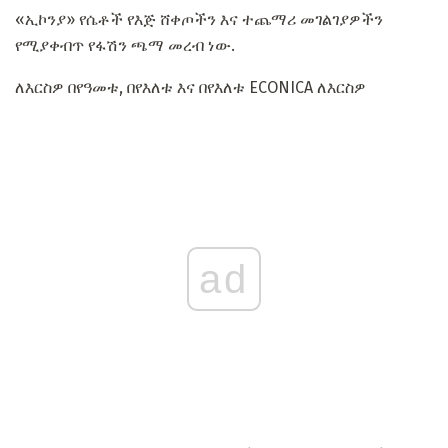
«ኢኮንያ» የሴቶች የእጅ ሸቀጦችን እና ተጨማሪ መገልገያዎችን
የሚያቀብጥ የፋሽን ጫማ መረብ ነው.
ለእርስዎ በየዓመቱ, በየእለቱ እና በየእለቱ ECONICA ለእርስዎ
ad