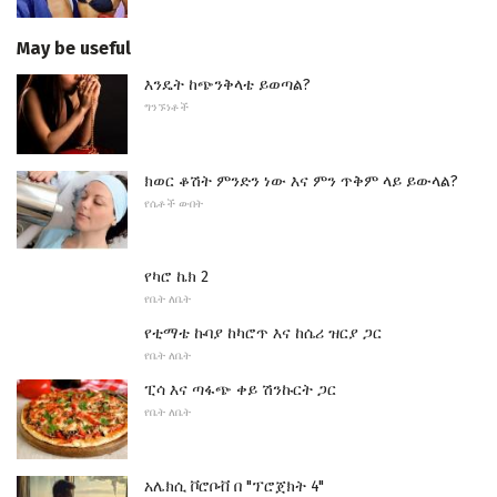
May be useful
እንዴት ከጭንቅላቴ ይወጣል?
ግንኙነቶች
ክወር ቆሽት ምንድን ነው እና ምን ጥቅም ላይ ይውላል?
የሴቶች ውበት
የካሮ ኬክ 2
የቤት ለቤት
የቲማቴ ኩባያ ከካሮጥ እና ከሴሪ ዝርያ ጋር
የቤት ለቤት
ፒሳ እና ጣፋጭ ቀይ ሽንኩርት ጋር
የቤት ለቤት
አሌክሲ ቮሮቦቭ በ "ፕሮጀክት 4"