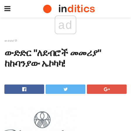
ad
ውድድሮች
ውድድር "ለደብሮች መመሪያ"
ከኩባንያው ኤኮካካ!