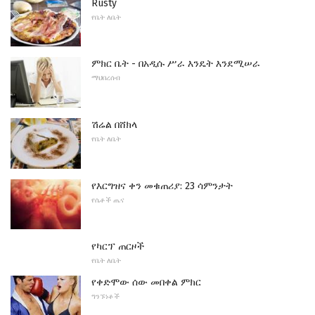
Rusty
የቤት ለቤት
ምክር ቤት - በአዲሱ ሥራ እንዴት እንደሚሠራ
ማህበረሰብ
ሽሬል በሸክላ
የቤት ለቤት
የእርግዝና ቀን መቁጠሪያ: 23 ሳምንታት
የሴቶች ጤና
የካርፕ ጠርዞች
የቤት ለቤት
የቀድሞው ሰው መበቀል ምክር
ግንኙነቶች