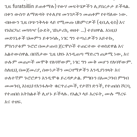
ጊዜ furatsillin ይጠቀማሉ) የውሃ መፍትሄዎችን ሊያበረታታ ይችላል.
በቀን ውስጥ ለማጽዳት የተለያዩ መንገዶችን መጠቀም የተሻለው ነው.
ብዙውን ጊዜ በጭንቅላቱ ላይ የሚመጡ ህክምናዎች (ቲቢሊቲስ) እና
የአከርካሪ መጓጓዣ (ዑደት, ሄክታሪክ, ወዘተ ...) ተይዘዋል. እነዚህ
መድሃኒቶች ህመምን ይቀንሳሉ, ነገር ግን ተጣራዎችን አይተኩ,
ምክንያቱም ጉሮሮ በመታጠብ ጀርሞሶች ተጠርተው ተወስደዋል እና
አልተውሰዋል. በበሽታው ጊዜ ህፃኑ እንዲጠጣ ማድረግ ጠቃሚ ነው, እና
ሁሉም መጠጦች መሞቅ የለባቸውም, ነገር ግን ሙቅ መሆን የለባቸውም.
ስለዚህ, በመጀመሪያ, ሰውነታችን መርዛማዎችን እንዲያነፃጻት እና
ሁለተኛም ጉሮሮዎን እንዲሞቁ ይረዳዎታል. ምግቡን በአመጋገብ ምግብ
መመገብ, እነዚህ የእንፋሎት ቁርጥራጮች, የታሸገ ድንች, የተጠበሰ ሾርባ,
የተጠበሰ አትክልቶች ሊሆኑ ይችላሉ. የአልጋ ላይ እረፍት, ሙሉ ማረፍ
እና ተዘፍ.