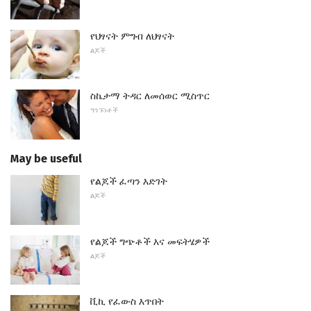
የህፃናት ምግብ ለህፃናት
ልጆች
ስኬታማ ትዳር ለመሰወር ሚስጥር
ግንኙነቶች
May be useful
የልጆች ፈጣን እድገት
ልጆች
የልጆች ግጭቶች እና መፍትሄዎች
ልጆች
ቪኪ የፈውስ እጥበት