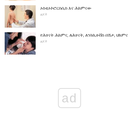
ኦስቲኦኮሮርስሲስ እና ሕክምናው
ልጆች
የሕፃናት ሕክምና, ለሕፃናት, ለንክኪዩቭስ በሽታ, ህክምና
ልጆች
ad