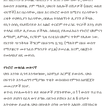
ከውስጥ ይስበዋል. ያም ማለት, ህጻናት ከሌሎች በሽታዎች (በአየር ወለድ
ብናኞች) እና በራሳቸው, በአፍ እና በጉሮሮ ውስጥ ከሚኖሩ የራሳቸውን
ረቂቅ ተህዋሲያን ከራሳቸው, በበለጠ ትክክለኝነት ሊያገኙ ይችላሉ.
የሲን ሰሳስ, የአድቬኖይድ እና አልፎ ተርፎም የተራገፈ ጥርሶች እንኳ ይህን
ተላላፊ በሽታ ሊያመጡ ይችላሉ. ስለዚህ, ያለመፈክሬን የጉሮሮ ህክምናን
ለማከም, ለምሳሌ, የረዥም ጊዜ የሪቲኒስ ህክምና ጥቅም የሌለው ነው.
የአንገት ጭንቅላቱ ችግርም በአፍንጫ ቧንቧ (ማለትም በአፍ ውስጥ
የማያቋርጥ መተንፈስ ምክንያት ሆኗል) ይሠራል. እናም, በልጅነት
የመከላከያ ዘዴ መቀነስ.
የጉሮሮ መቁሰል መጽናኛ
ህፃኑ አንገቱ ሲጎዳ እንዳወገዘው, አስቸኳይ እርምጃ ይውሰዱ. ህጻኑ
በፍጥነት እንዱጠግግ የሚያግዙ ጥቂት ውስብስብ የምግብ አዘገጃጀት
መመሪያዎች እነሆ.
ቆጥብ. የተለመዱትን ቀይ ቀበቶዎች ያሽጉዋቸው, በ 1 1 ውስጥ ጥራጥሬ
ውስጥ ይህንን የፈላ ውሃ ይግዙ. በደንብ ይሸፍኑ እና ለ 6 ሰዓታት
አጥብቀው ይጠይቁ. ህጻኑ በየሁለት ሰዓቱ መጎተት አለበት. በሽንኩርቱ