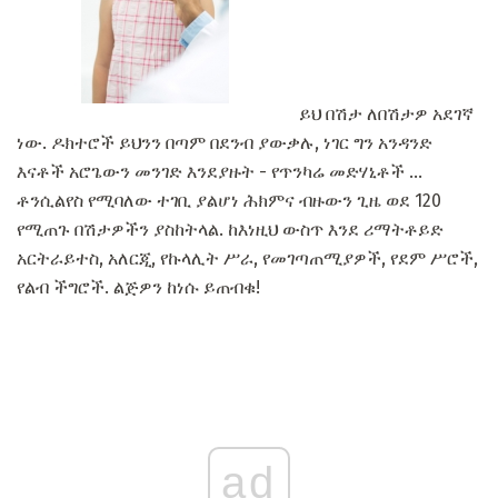
ይህ በሽታ ለበሽታዎ አደገኛ
ነው. ዶክተሮች ይህንን በጣም በደንብ ያውቃሉ, ነገር ግን አንዳንድ
እናቶች አሮጌውን መንገድ እንደያዙት - የጥንካሬ መድሃኒቶች ...
ቶንሲልየስ የሚባለው ተገቢ ያልሆነ ሕክምና ብዙውን ጊዜ ወደ 120
የሚጠጉ በሽታዎችን ያስከትላል. ከእነዚህ ውስጥ እንደ ሪማትቶይድ
አርትራይተስ, አለርጂ, የኩላሊት ሥራ, የመገጣጠሚያዎች, የደም ሥሮች,
የልብ ችግሮች. ልጅዎን ከነሱ ይጠብቁ!
ad