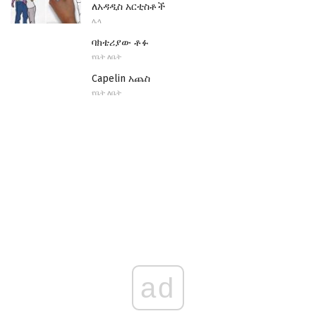
ለአዳዲስ አርቲስቶች
ሌላ
ባክቴሪያው ቶፉ
የቤት ለቤት
Capelin አጨስ
የቤት ለቤት
ad