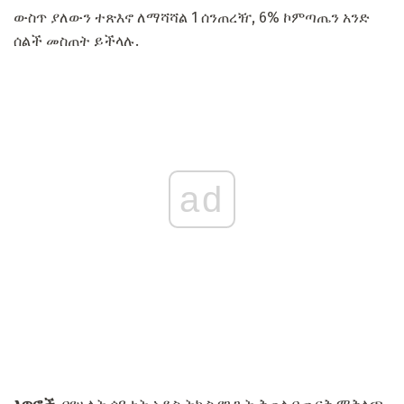
ውስጥ ያለውን ተጽእኖ ለማሻሻል 1 ሰንጠረዥ, 6% ኮምጣጤን አንድ
ሰልች መስጠት ይችላሉ.
ad