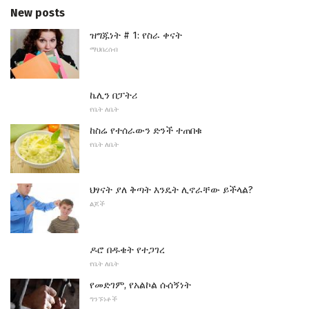
New posts
ዝግጁነት # 1: የስራ ቀናት
ማህበረሰብ
ኬሊን በፓትሪ
የቤት ለቤት
ከስሬ የተሰራውን ድንች ተጠበቁ
የቤት ለቤት
ህፃናት ያለ ቅጣት እንዴት ሊኖራቸው ይችላል?
ልጆች
ዶሮ በዱቄት የተጋገረ
የቤት ለቤት
የመድገም, የአልኮል ሱሰኝነት
ግንኙነቶች