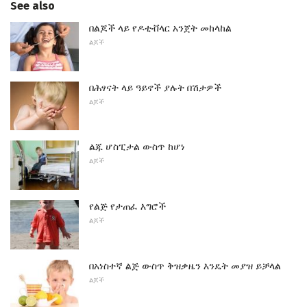
See also
በልጆች ላይ የዶቲቭላር አንጀት መከላከል
ልጆች
በሕፃናት ላይ ዓይኖች ያሉት በሽታዎች
ልጆች
ልጁ ሆስፒታል ውስጥ ከሆነ
ልጆች
የልጅ የታጠፈ እግሮች
ልጆች
በአነስተኛ ልጅ ውስጥ ቅዝቃዜን እንዴት መያዝ ይቻላል
ልጆች