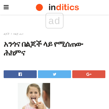
ad
ልጆች
የልጅ ጤና
አንጎና በልጆች ላይ የሚሰጠው
ሕክምና