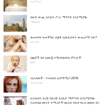
የሴቶች ጤና
ከቤት ውጪ እንዴት ሥራ ማግኘት እንደሚቻል
ማህበረሰብ
ለመሳሳት ከመሞከር ይልቅ ሴሉሊይትን ውጤታማ ነው?
ስፖርቶች
በልጆች ላይ አለርጂ የሚያስከትሉ ምርቶች
ልጆች
ብራከሎች - የመፀነስ አዝማሚያ-2016
የሴቶች ውበት
ቤተሰብን ደረጃ በደረጃ እንዴት ማምጣት እንደሚቻል-
የመዋዕለ ህፃናት ተማሪዎች በአንድ የፎቶግራፍ ለህጻን እና