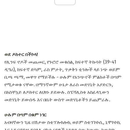
ወደ ዶክተር በችኮላ!
የሊንፍ ኖዶች መጨመር, የጉሮሮ መቁሰል, ከፍተኛ ትኩሳት (39-41
ዲግሪ), ከፍተኛ ድካም, ራስ ምታት, ጥቃቅን ቲንሎች ላይ ነጭ ወይም
ቢጫ ጫማ, መዋጥ የማይችሉ - ሁሉም የአንጭኖች ምልክቶች በጣም
የሚታወቁ ናቸው. በማንኛውም ሁኔታ ለራስ መድሃኒት አያድርጉ,
በአስቸኳይ ለዶክተር ለህፃኑ ይደውሉ. ስፔሻሊስቱ አስፈላጊውን
መድሃኒት ይውሰዱ እና በቤት ውስጥ መድሃኒቶችን ይጨምራሉ.
ሁሉም በጣም በቁም ነገር
አብዛኛውን ጊዜ በሽታው ስቴፕሎክሎኪ ወይም ስቴፕኮኮሲ, ኒሞኮኮኪ
እና አዴናኖይዝ ይባላል. ባክቴሪያዎች አንድን ሰው ከውጭ, ከውስጥ