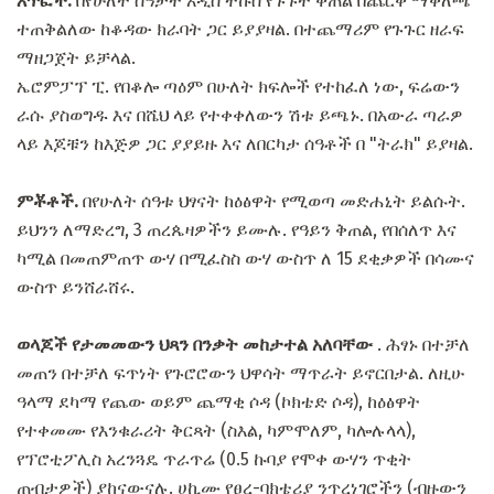
እጥፎች.
በየሁለት ሰዓታት አዲስ ትኩስ የጉጉት ቅጠል በጨርቅ ማቅለጫ
ተጠቅልለው ከቆዳው ክራባት ጋር ይያያዛል. በተጨማሪም የጉጉር ዘራፍ
ማዘጋጀት ይቻላል.
ኤሮምፓፕ ፒ. የበቆሎ ጣዕም በሁለት ክፍሎች የተከፈለ ነው, ፍሬውን
ራሱ ያስወግዱ እና በሼህ ላይ የተቀቀለውን ሽቱ ይጫኑ. በአውራ ጣራዎ
ላይ እጆቹን ከእጅዎ ጋር ያያይዙ እና ለበርካታ ሰዓቶች በ "ትራክ" ይያዛል.
ምቾቶች.
በየሁለት ሰዓቱ ህፃናት ከዕፅዋት የሚወጣ መድሐኒት ይልሱት.
ይህንን ለማድረግ, 3 ጠረጴዛዎችን ይሙሉ. የዓይን ቅጠል, የበሰለጥ እና
ካሚል በመጠምጠጥ ውሃ በሚፈስስ ውሃ ውስጥ ለ 15 ደቂቃዎች በሳሙና
ውስጥ ይንሸራሸሩ.
ወላጆች የታመመውን ህጻን በንቃት መከታተል አለባቸው
. ሕፃኑ በተቻለ
መጠን በተቻለ ፍጥነት የጉሮሮውን ህዋሳት ማጥራት ይኖርበታል. ለዚሁ
ዓላማ ደካማ የጨው ወይም ጨማቂ ሶዳ (ኮክቴድ ሶዳ), ከዕፅዋት
የተቀመሙ የእንቁራሪት ቅርጻት (ስእል, ካምሞለም, ካሎሉላላ),
የፕሮቲፖሊስ አረንጓዴ ጥራጥሬ (0.5 ኩባያ የሞቀ ውሃን ጥቂት
ጠብታዎች) ያከናውናሉ. ሀኪሙ የፀረ-ባክቴሪያ ንጥረነገሮችን (ብዙውን