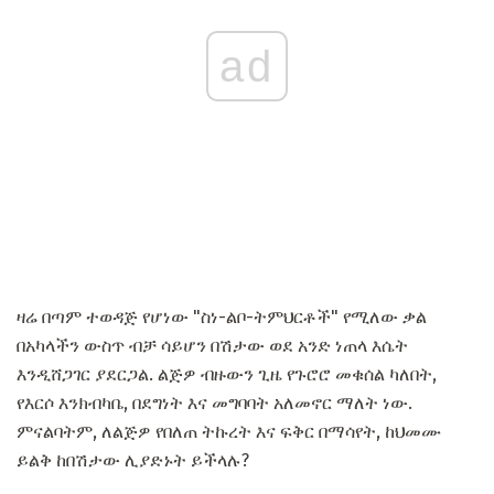
ad
ዛሬ በጣም ተወዳጅ የሆነው "ስነ-ልቦ-ትምህርቶች" የሚለው ቃል
በአካላችን ውስጥ ብቻ ሳይሆን በሽታው ወደ አንድ ነጠላ እሴት
እንዲሸጋገር ያደርጋል. ልጅዎ ብዙውን ጊዜ የጉሮሮ መቁሰል ካለበት,
የእርሶ እንክብካቤ, በደግነት እና መግባባት አለመኖር ማለት ነው.
ምናልባትም, ለልጅዎ የበለጠ ትኩረት እና ፍቅር በማሳየት, ከህመሙ
ይልቅ ከበሽታው ሊያድኑት ይችላሉ?