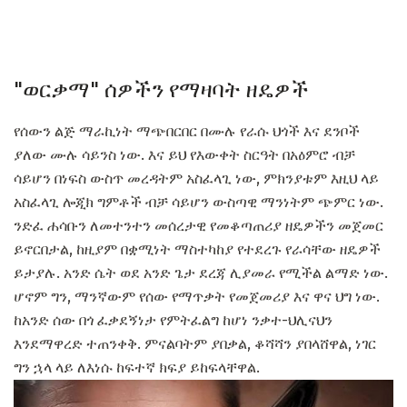
"ወርቃማ" ሰዎችን የማዛባት ዘዴዎች
የሰውን ልጅ ማራኪነት ማጭበርበር በሙሉ የራሱ ህጎች እና ደንቦች
ያለው ሙሉ ሳይንስ ነው. እና ይህ የእውቀት ስርዓት በአዕምሮ ብቻ
ሳይሆን በነፍስ ውስጥ መረዳትም አስፈላጊ ነው, ምክንያቱም እዚህ ላይ
አስፈላጊ ሎጂክ ግምቶች ብቻ ሳይሆን ውስጣዊ ማንነትም ጭምር ነው.
ንድፈ ሐሳቡን ለመተንተን መሰረታዊ የመቆጣጠሪያ ዘዴዎችን መጀመር
ይኖርበታል, ከዚያም በቋሚነት ማስተካከያ የተደረጉ የራሳቸው ዘዴዎች
ይታያሉ. አንድ ሴት ወደ አንድ ጌታ ደረጃ ሊያመራ የሚችል ልማድ ነው.
ሆኖም ግን, ማንኛውም የሰው የማጥቃት የመጀመሪያ እና ዋና ህግ ነው.
ከአንድ ሰው በጎ ፈቃደኝነታ የምትፈልግ ከሆነ ንቃተ-ህሊናህን
እንደማዋረድ ተጠንቀቅ. ምናልባትም ያበቃል, ቆሻሻን ያበላሸዋል, ነገር
ግን ኋላ ላይ ለእነሱ ከፍተኛ ክፍያ ይከፍላቸዋል.