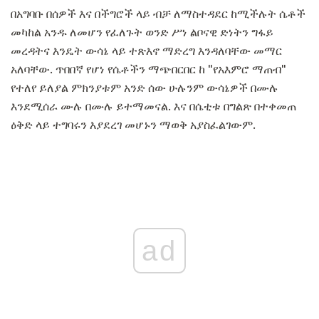
በአግባቡ በሰዎች እና በችግሮች ላይ ብቻ ለማስተዳደር ከሚችሉት ሴቶች
መካከል አንዱ ለመሆን የፈለጉት ወንድ ሥነ ልቦናዊ ድነትን ግፋይ
መረዳትና እንዴት ውሳኔ ላይ ተጽእኖ ማድረግ እንዳለባቸው መማር
አለባቸው. ጥበበኛ የሆነ የሴቶችን ማጭበርበር ከ "የአእምሮ ማጠብ"
የተለየ ይለያል ምክንያቱም አንድ ሰው ሁሉንም ውሳኔዎች በሙሉ
እንደሚሰራ ሙሉ በሙሉ ይተማመናል. እና በሴቲቱ በግልጽ በተቀመጠ
ዕቅድ ላይ ተግባሩን እያደረገ መሆኑን ማወቅ አያስፈልገውም.
ad