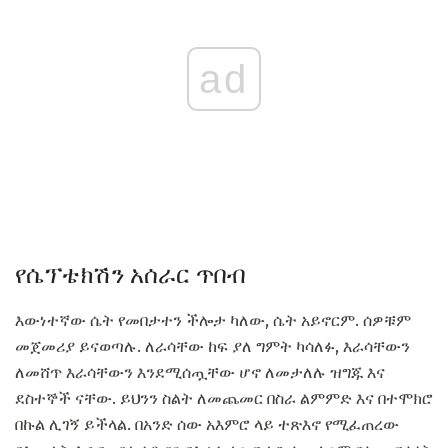
ad
የሴፕቴክሽን አሰራር ጥበብ
እውነተኛው ሴት የመበታተን ችሎታ ካለው, ሴት አይኖርም. ሰዎቹም
መጀመሪያ ይናወጣሉ. ለራሳቸው ከፍ ያለ ግምት ካሳለፉ, እራሳቸውን
ለመሸጥ እራሳቸውን እንደሚሰጧቸው ሆኖ ለመታለሉ ዝግጁ እና
ደስተኞች ናቸው. ይህንን ስልት ለመጨመር በስራ ልምምድ እና በተሞክሮ
በኩል ሊገኝ ይችላል. በአንድ ሰው አእምሮ ላይ ተጽእኖ የሚፈጠረው