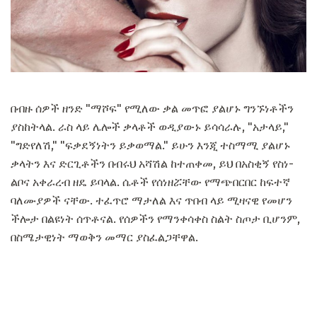
በብዙ ሰዎች ዘንድ "ማሾፍ" የሚለው ቃል መጥፎ ያልሆኑ ግንኙነቶችን
ያስከትላል. ራስ ላይ ሌሎች ቃላቶች ወዲያውኑ ይሳሳራሉ, "አታላይ,"
"ግድየለሽ," "ፍቃደኝነትን ይቃወማል." ይሁን እንጂ ተስማሚ ያልሆኑ
ቃላትን እና ድርጊቶችን በብሩህ አሻሽል ከተጠቀመ, ይህ በአስቂኝ የስነ-
ልቦና አቀራረብ ዘዴ ይባላል. ሴቶች የሰነዘሯቸው የማጭበርበር ከፍተኛ
ባለሙያዎች ናቸው. ተፈጥሮ ማታለል እና ጥበብ ላይ ሚዛናዊ የመሆን
ችሎታ በልዩነት ሰጥቶናል. የሰዎችን የማንቀሳቀስ ስልት ስጦታ ቢሆንም,
በስሜታዊነት ማወቅን መማር ያስፈልጋቸዋል.