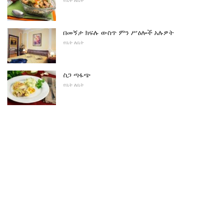
የቤት ለቤት
በመኝታ ክፍሉ ውስጥ ምን ሥዕሎች አሉዎት
የቤት ለቤት
ስጋ ጣፋጭ
የቤት ለቤት