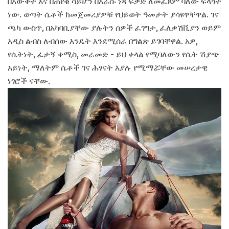
በእውቀት እና በጠየቁ ሳይሆን በእራሱ ነጻ ፍቃድ ለመፈጸም ባለው ፍላጎት
ነው. ወጣት ሴቶች ከመጀመሪያዎቹ የህይወት ዓመታት ያሳዩዋቸዋል. ገና
ጫካ ውስጥ, በአካባቢያቸው ያሉትን ሰዎች ፈገግታ, ፈለቃሽቪያን ወይም
አዲስ ልብስ ለብሰው እንዴት እንደሚሰራ በግልጽ ይገባቸዋል. አዎ,
የሴትነት, ፈታኝ ቀሚስ, መራመድ - ይህ ቀላል የሚባለውን የሴት ሽያጭ
አይነት, ማለትም ሴቶች ገና ሕፃናት እያሉ የሚማሯቸው መሠረታዊ
ነገሮች ናቸው.