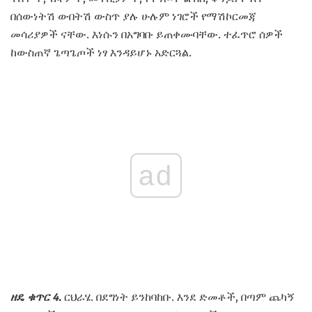
በሰውነትሽ ውበትሽ ውስጥ ያሉ ሁሉም ነገሮች የማሽኮርመጃ
መሳሪያዎች ናቸው. እነሱን በአግባቡ ይጠቀሙባቸው. ተፈጥሮ ሰዎች
ከውስጠኛ ጌጣጌጦች ነፃ እንዳይሆኑ አድርጓል.
ad
ዘዴ ቁጥር 4.
ርህራሄ. በደግነት ይንከባከቡ. እንደ ድመቶች, በጣም ጨካኝ