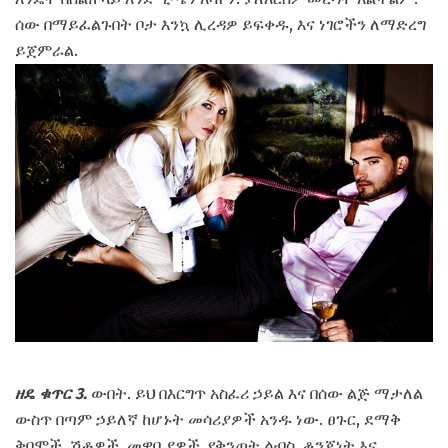
ሰው በማይፈልጉበት ቦታ እንኳ ሊረዳዎ ይፍቀዱ, እና ነገሮችን ለማድረግ
ይጀምራል.
ዘዴ ቁጥር 3.
ውበት. ይህ በእርግጥ አስፈሪ ኃይል እና በሰው ልጅ ማታለል
ውስጥ በጣም ኃይለኛ ከሆኑት መሳሪያዎች አንዱ ነው. ፀጉር, ደማቅ
ቅበሞች, ሽቶዎች, መዋቢያዎች, የቅንጦት ልብስ, ቆንጆነት እና