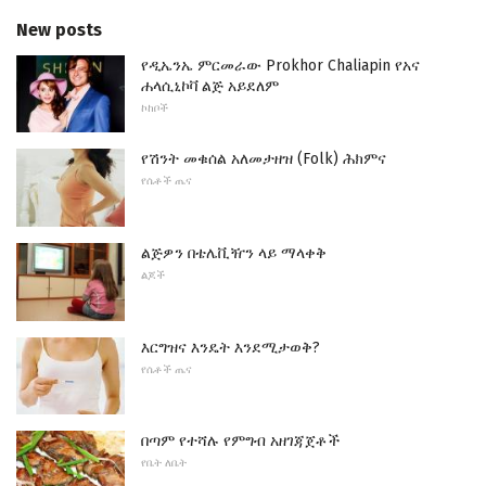
New posts
የዲኤንኤ ምርመራው Prokhor Chaliapin የአና
ሐላሲኒኮቫ ልጅ አይደለም
ኮከቦች
የሽንት መቁሰል አለመታዘዝ (Folk) ሕክምና
የሴቶች ጤና
ልጅዎን በቴሌቪዥን ላይ ማላቀቅ
ልጆች
እርግዝና እንዴት እንደሚታወቅ?
የሴቶች ጤና
በጣም የተሻሉ የምግብ አዘገጃጀቶች
የቤት ለቤት