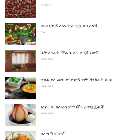
ስፖርቶች
መጋቢት 8 ለእናቴ እንኳን ደስ አለሽ
ሌላ
ቤት እንዴት ማራኪ እና ቆንጆ ነው?
የቤት ለቤት
ቀለል ያለ መንገድ: የቲማቲም ሽንኩርት ሾርባ
የቤት ለቤት
አነስተኛ-ካሎሪስ ምግቦችን አዘገጃጀቶች
የቤት ለቤት
ሰላጣ "ኔፕቱን"