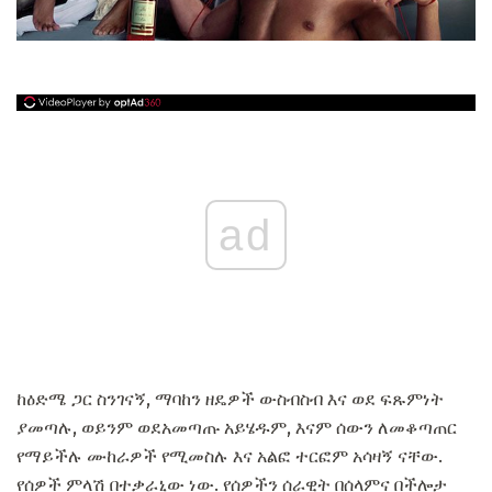
ad
ከዕድሜ ጋር ስንገናኝ, ማባከን ዘዴዎች ውስብስብ እና ወደ ፍጹምነት
ያመጣሉ, ወይንም ወደአመጣጡ አይሄዱም, እናም ሰውን ለመቆጣጠር
የማይችሉ ሙከራዎች የሚመስሉ እና አልፎ ተርፎም አሳዛኝ ናቸው.
የሰዎች ምላሽ በተቃራኒው ነው. የሰዎችን ሰራዊት በሰላምና በችሎታ