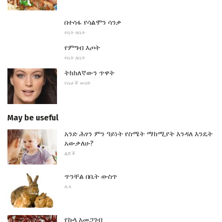
በተሳፋ የሳልሞን ሳንቃ
የቤት ለቤት
የምግብ እጦት
የቤት ለቤት
ትክክለኛውን ጥዋት
የሴቶች ውበት
May be useful
አንድ ሕፃን ምን ዓይነት የስሜት ማከሚያት እንዳለ እንዴት
አውቃለሁ?
ልጆች
ጥንቸል በቤት ውስጥ
ሌላ
የኩላ አመጋገብ