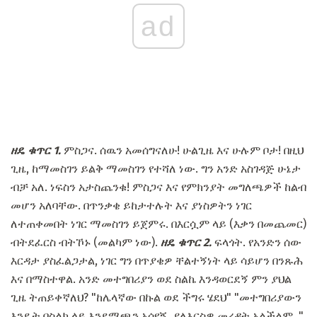
ad
ዘዴ ቁጥር 1.
ምስጋና. ሰዉን አመሰግናለሁ! ሁልጊዜ እና ሁሉም ቦታ! በዚህ
ጊዜ, ከማመስገን ይልቅ ማመስገን የተሻለ ነው. ግን አንድ አስገዳጅ ሁኔታ
ብቻ አለ. ነፍስን አታስጨንቁ! ምስጋና እና የምክንያት መግለጫዎች ከልብ
መሆን አለባቸው. በጥንቃቄ ይከታተሉት እና ያነስዎትን ነገር
ለተጠቀመበት ነገር ማመስገን ይጀምሩ. በእርሷም ላይ (እቃን በመጨመር)
ብትደፈርስ ብትኾኑ (መልካም ነው).
ዘዴ ቁጥር 2.
ፍላጎት. የአንድን ሰው
እርዳታ ያስፈልጋታል, ነገር ግን በጥያቄዎ ቸልተኝነት ላይ ሳይሆን በንጹሕ
እና በማስተዋል. አንድ መተግበሪያን ወደ ስልኬ እንዳወርደኝ ምን ያህል
ጊዜ ትጠይቀኛለህ? "ከሌላኛው በኩል ወደ ችግሩ ሄደህ" "መተግበሪያውን
እንዴት በስልክ ላይ እንደሚጫን አሳየኝ. ያለእርስዎ መረዳት አልችልም. "