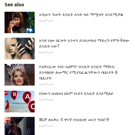
See also
አዲሱን ዓመት እንዴት አንድ ላይ ማሟላት እንደሚቻል
የሴቶች ጤና
አንድ ሰው በርቀት አንተን እንድታስብ ማድረግ የምትችለው
እንዴት ነው?
የሴቶች ጤና
የአሸናፊው የስነ-አዕምሮ-እንዴት እንዴት ማሸነፍ
እንዳለበት ለመማር የሚያስፈልጋቸውን ባህሪያት 6
ባህሪያት
የሴቶች ጤና
የሰውን ስብስብ በደም ቡድን እንዴት እንደሚለይ
የሴቶች ጤና
NLP ለፍቅር: 5 ዋነኛ የሰብአዊ መርሃ ግብሮች
የሴቶች ጤና