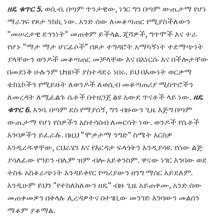
ዘዴ ቁጥር 5.
ወሲብ. በጣም ጥንታዊው, ነገር ግን በጣም ውጤታማ የሆነ
ማራገፍ የጾታ ንክኪ ነው. አንድ ሰው ለመቆጣጠር የሚያስችለውን
"መሠረታዊ ደኅንነት" መጠቀም ይችላል. ጂሻዎች, ግጥሞች እና ተራ
የሆኑ "ማታ ማታ ሆርፊሶች" በጾታ ተግዳሮት አማካኝነት ተደማጭነት
ያላቸውን ወንዶች መቆጣጠር መቻላቸው እና በእነርሱ እና በችሎታቸው
በመደነቅ ሁሉንም ህዝቦች ያስተዳደሩ ነበሩ. ይህ በእውነት ወርቃማ
ቴክኒኮችን የሚይዙት ለወንዶች ለወሲብ መቆጣጠሪያ ሚስጥሮችን
ለመረዳት ለሚፈልጉ ሴቶች በተዘጋጀ ልዩ አውደ ጥናቶች ላይ ነው.
ዘዴ
ቁጥር 6.
እንባ. በጣም ደስ የማያሰኝ, ግን ብዙውን ጊዜ እጅግ በጣም
ውጤታማ የሆነ የሰዎችን አስተሳሰብ ለመርሳት ነው. ወንዶች የሴቶች
እንባዎችን ይፈራሉ. በዚህ "ሞቃታማ ንግድ" ስሜት እርስዎ
እንዲረዱዋቸው, ርህራሄን እና የእርዳታ ፍላጎትን እንዲያሳዩ. የሰው ልጅ
ያሳለፈው የዓይን ብሌም ዝም ብሎ አይቀንስም. ዋናው ነገር እንባው ወደ
ተስፋ አስቆራጭነት እንዳይቀየር የጣሪያውን ዘንግ ማሰር አይደለም.
እንዲሁም ይህን "የተከለከለውን ዘዴ" ብዙ ጊዜ አይጠቀሙ, አንድ ሰው
መጠቀመዎን በቀላሉ ሊረዳዎትና በተገቢው መንገድ እንባውን መልሰን
ማቆም ያቆማል.