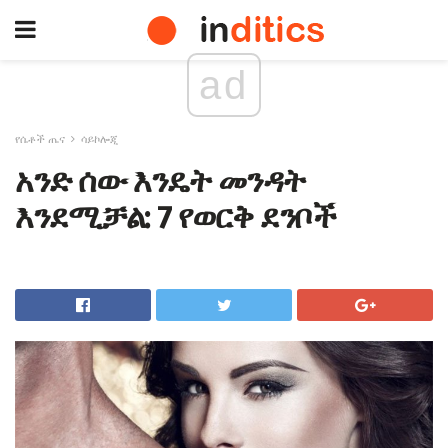
ad
የሴቶች ጤና
ሳይኮሎጂ
አንድ ሰው እንዴት መንዳት
እንደሚቻል: 7 የወርቅ ደንቦች