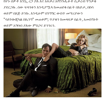
የሆኑ ሰዎች እንኳ, ረጋ ያለ እና አፍቃሪ አሻንጉሊቶች ሲቃረብ ጥንቃቄ
ያደርጋሉ. ሰው ፍላጎቱን እንዲያሟላ ከመጠየቁ በፊት በእይታ, በስሳ
ወይም በእጅ ይንኩ. እንዲሁም በንግግር ውስጥ መሣሪያውን
"ሳይኮሎጂካል ስኪንግ" መጠቀም; ጥያቄን ከመጻፍዎ በፊት, አመስግኑት
ወይም አግባብ ያለው ምስጋና ይንገሩን.