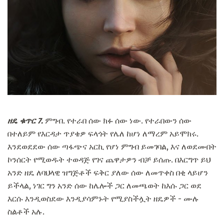
ዘዴ ቁጥር 7.
ምግብ. የተራበ ሰው ክፉ ሰው ነው. የተራበውን ሰው
በተለይም የእርዳታ ጥያቄዎ ፍላጎት የሌለ ከሆነ ለማረም አይሞክሩ.
እንደወደደው ሰው ጣፋጭና አርኪ የሆነ ምግብ ይመገባል, እና ለወደሙበት
ኮንሰርት የሚወዱት ተወዳጅ የገና ጨዋታዎን ብቻ ይሰጡ. በእርግጥ ይህ
አንድ ዘዴ ለባህላዊ ዝግጅቶች ፍቅር ያለው ሰው ለመጥቀስ በቂ ላይሆን
ይችላል, ነገር ግን አንድ ሰው ከሌሎች ጋር ለመጫወት ከእሱ ጋር ወደ
እርሱ እንዲወስደው እንዲያሳምኑት የሚያስችሏት ዘዴዎች - ሙሉ
ስልቶች አሉ.