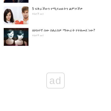
5 ፍቅራችሁን የሚያጠፉትን ልምዶችዎ
የሴቶች ጤና
በሶስተኛ ሰው ስለራስዎ ማውራት የተለመደ ነው?
የሴቶች ጤና
ad