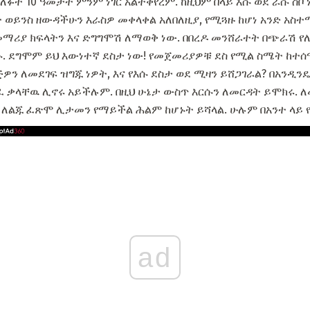
ፉት 10 ዓመታት ምንም ነገር አልተቀየረም. ከዚህም በላይ እሱ ወደ ራሱ ስቦ ነ
 ወይንስ ዘውዳችሁን እራስዎ መቀላቀል አለበለዚያ, የሚጓዙ ከሆነ አንድ አስተ
መማሪያ ክፍላትን እና ድግግሞሽ ለማወቅ ነው. በበረዶ መንሸራተት በጭራሽ የ
. ደግሞም ይህ እውነተኛ ደስታ ነው! የመጀመሪያዎቹ ደስ የሚል ስሜት ከተ
ዎን ለመደገፍ ዝግጁ ነዎት, እና የእሱ ደስታ ወደ ሚዛን ይሸጋገራል? በአንዲን
ለፈ ቃላቸዉ ሊኖሩ አይችሉም. በዚህ ሁኔታ ውስጥ እርሱን ለመርዳት ይሞክሩ. 
ች ለልጁ ፈጽሞ ሊታመን የማይችል ሕልም ከሆኑት ይሻላል. ሁሉም በአንተ ላይ 
ad