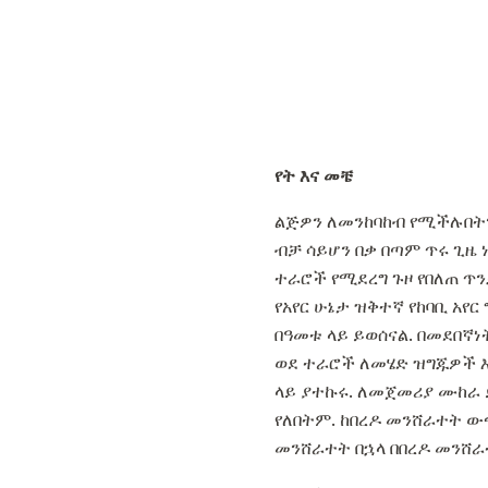
የት እና መቼ
ልጅዎን ለመንከባከብ የሚችሉበትን
ብቻ ሳይሆን በቃ በጣም ጥሩ ጊዜ 
ተራሮች የሚደረግ ጉዞ የበለጠ ጥንቃ
የአየር ሁኔታ ዝቅተኛ የከባቢ አየ
በዓመቱ ላይ ይወሰናል. በመደበኛነ
ወደ ተራሮች ለመሄድ ዝግጁዎች እን
ላይ ያተኩሩ. ለመጀመሪያ ሙከራ ይ
የለበትም. ከበረዶ መንሸራተት ው
መንሸራተት በኋላ በበረዶ መንሸራተ