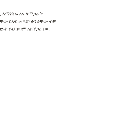
, ለማሸነፍ እና ለማጋራት
ቻቸው በአፍ መፍቻ ቋንቋቸው ብቻ
ነት ይህ በጣም አስቸጋሪ ነው,