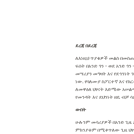
ደረጃ በደረጃ
ለእነዚህ ጥያቄዎች መልስ በመስጠ
ፍሰት በአንድ ጎን - ወደ አንድ 
መሣሪያን መግዛት እና የደኅንነት 
ነው. የባለሙያ ስፖርተኛ እና የእ
ለመዋዕለ ህፃናት እድሜው አሠልጣ
የመንዳት እና ደህንነት ዘዴ ብቻ ሳ
ውበት
ሁሉንም መሳሪያዎች በአንድ ጊዜ አ
ምክንያቱም በሚቀጥለው ጊዜ ህፃን 