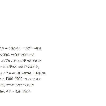
ዶ ላይ መንሸራተት ወይም መጓዝ
. በካፌ ውስጥ ቁርስ. ወደ
ች ያገኛሉ. በተራሮች ላይ ያለው
 መጓዝ ይችላሉ ወይም አልዎት,
ኔታ ላይ መረጃ ይሰጣል. ከልጁ ጋር
 ከ 1300-1500 ሜትር ከፍታ
ሰው, ምንም ነገር ማድረግ
ሉ. ዋናው ጊዜ ከበረዶ