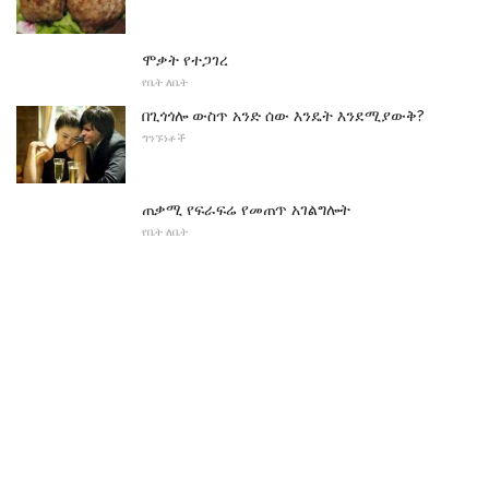
ሞቃት የተጋገረ
የቤት ለቤት
በጊጎጎሎ ውስጥ አንድ ሰው እንዴት እንደሚያውቅ?
ግንኙነቶች
ጠቃሚ የፍራፍሬ የመጠጥ አገልግሎት
የቤት ለቤት