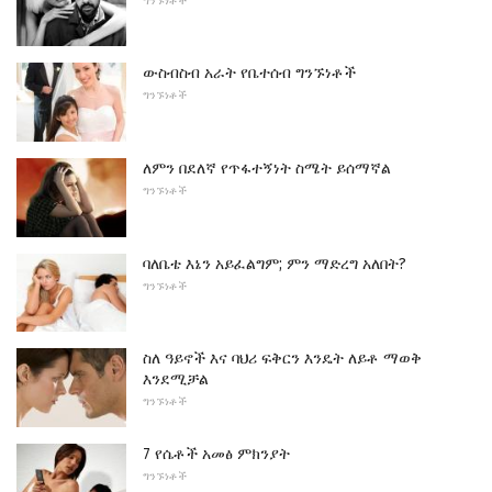
ግንኙነቶች
ውስብስብ አራት የቤተሰብ ግንኙነቶች
ግንኙነቶች
ለምን በደለኛ የጥፋተኝነት ስሜት ይሰማኛል
ግንኙነቶች
ባለቤቴ እኔን አይፈልግም; ምን ማድረግ አለበት?
ግንኙነቶች
ስለ ዓይኖች እና ባህሪ ፍቅርን እንዴት ለይቶ ማወቅ
እንደሚቻል
ግንኙነቶች
7 የሴቶች አመፅ ምክንያት
ግንኙነቶች