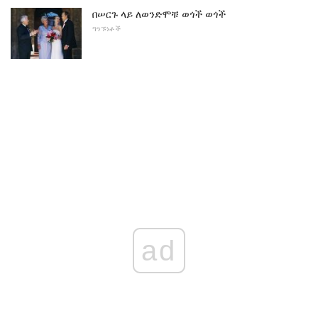
በሠርጉ ላይ ለወንድሞቹ ወጎች ወጎች
ግንኙነቶች
ad