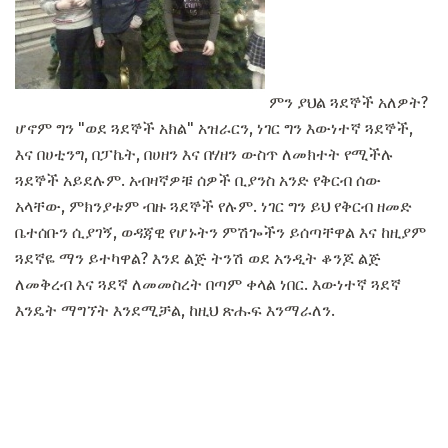
ምን ያህል ጓደኞች አለዎት?
ሆኖም ግን "ወደ ጓደኞች አክል" አዝራርን, ነገር ግን እውነተኛ ጓደኞች,
እና በሀቲንግ, በፓኬት, በሀዘን እና በሃዘን ውስጥ ለመክተት የሚችሉ
ጓደኞች አይደሉም. አብዛኛዎቹ ሰዎች ቢያንስ አንድ የቅርብ ሰው
አላቸው, ምክንያቱም ብዙ ጓደኞች የሉም. ነገር ግን ይህ የቅርብ ዘመድ
ቤተሰቡን ሲያገኝ, ወዳጃዊ የሆኑትን ምሽጐችን ይሰጣቸዋል እና ከዚያም
ጓደኛዬ ማን ይተካዋል? እንደ ልጅ ትንሽ ወደ አንዲት ቆንጆ ልጅ
ለመቅረብ እና ጓደኛ ለመመስረት በጣም ቀላል ነበር. እውነተኛ ጓደኛ
እንዴት ማግኘት እንደሚቻል, ከዚህ ጽሑፍ እንማራለን.