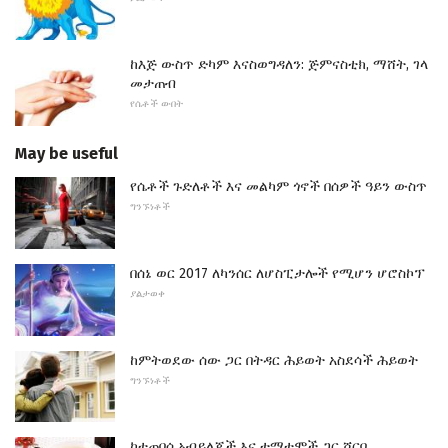
ከእጅ ውስጥ ድካም እናስወግዳለን: ጅምናስቲክ, ማሸት, ገላ
መታጠብ
የሴቶች ውበት
May be useful
የሴቶች ጉድለቶች እና መልካም ጎኖች በሰዎች ዓይን ውስጥ
ግንኙነቶች
በሰኔ ወር 2017 ለካንሰር ለሆስፒታሎች የሚሆን ሆሮስኮፕ
ያልታወቀ
ከምትወደው ሰው ጋር በትዳር ሕይወት አስደሳች ሕይወት
ግንኙነቶች
ከተጠበሰ አብይለጆች እና ቲማቲሞች ጋር ሾርባ