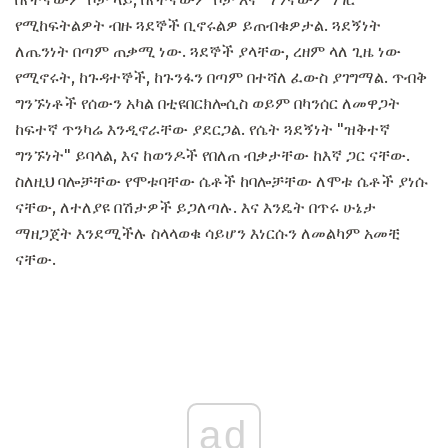
የሚከፍትልዎት ብዙ ጓደኞች ቢኖሩልዎ ይጠብቁዎታል. ጓደኝነት
ለጤንነት በጣም ጠቃሚ ነው. ጓደኞች ያላቸው, ረዘም ላለ ጊዜ ነው
የሚኖሩት, ከጉዳተኞች, ከጉንፋን በጣም በተሻለ ፈውስ ያገግማል. ጥብቅ
ግንኙነቶች የሰውን አካል በቲዩበርክሎሲስ ወይም በካንሰር ለመዋጋት
ከፍተኛ ጥንካሬ እንዲኖራቸው ያደርጋል. የሴት ጓደኝነት "ዝቅተኛ
ግንኙነት" ይባላል, እና ከወንዶች የበለጠ ብቃታቸው ከእኛ ጋር ናቸው.
ስለዚህ ባሎቻቸው የሞቱባቸው ሴቶች ከባሎቻቸው ለሞቱ ሴቶች ያነሱ
ናቸው, ለተለያዩ በሽታዎች ይጋለጣሉ. እና እንዴት በጥሩ ሁኔታ
ማዘጋጀት እንደሚችሉ ስላላወቁ ሳይሆን እነርሱን ለመልካም አመቺ
ናቸው.
ad