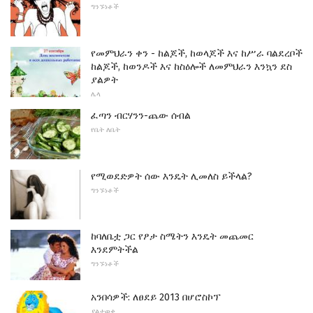
ግንኙነቶች
የመምህራን ቀን - ከልጆች, ከወላጆች እና ከሥራ ባልደረቦች
ከልጆች, ከወንዶች እና ከስዕሎች ለመምህራን እንኳን ደስ
ያልዎት
ሌላ
ፈጣን ብርሃንን-ጨው ሰብል
የቤት ለቤት
የሚወደድዎት ሰው እንዴት ሊመለስ ይችላል?
ግንኙነቶች
ከባለቤቷ ጋር የፆታ ስሜትን እንዴት መጨመር
እንደምትችል
ግንኙነቶች
አንበሳዎች: ለፀደይ 2013 በሆሮስኮፕ
ያልታወቀ