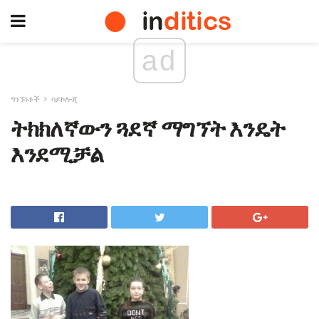
ad
ግንኙነቶች
ሳይኮሎጂ
ትክክለኛውን ጓደኛ ማግኘት እንዴት
እንደሚቻል