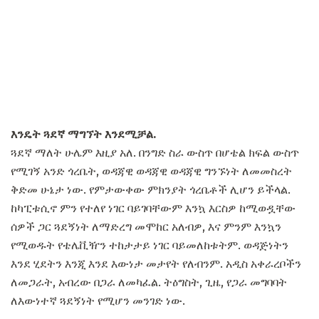
እንዴት ጓደኛ ማግኘት እንደሚቻል.
ጓደኛ ማለት ሁሌም እዚያ አለ. በንግድ ስራ ውስጥ በሆቴል ክፍል ውስጥ
የሚገኝ አንድ ጎረቤት, ወዳጃዊ ወዳጃዊ ወዳጃዊ ግንኙነት ለመመስረት
ቅድመ ሁኔታ ነው. የምታውቀው ምክንያት ጎረቤቶች ሊሆን ይችላል.
ከካፒቱሲኖ ምን የተለየ ነገር ባይገባቸውም እንኳ እርስዎ ከሚወዷቸው
ሰዎች ጋር ጓደኝነት ለማድረግ መሞከር አለብዎ, እና ምንም እንኳን
የሚወዱት የቴሌቪዥን ተከታታይ ነገር ባይመለከቱትም. ወዳጅነትን
እንደ ሂደትን እንጂ እንደ እውነታ መታየት የለብንም. አዲስ አቀራረቦችን
ለመጋራት, አብረው በጋራ ለመካፈል. ትዕግስት, ጊዜ, የጋራ መግባባት
ለእውነተኛ ጓደኝነት የሚሆን መንገድ ነው.