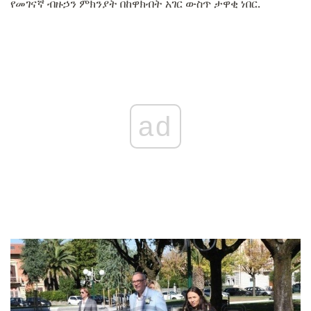
የመገናኛ ብዙኃን ምክንያት በከዋክብት አገር ውስጥ ታዋቂ ነበር.
ad