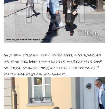
ስለ ጋብቻው የሚገልጹት ዜናዎች በሶቭየስ አከባቢ ውስጥ ኢንተርኔትን
ሁሉ ያነሳሱ ነበር. ከቱስካኒ የመጣ እያንዳንዱ መረጃ በእያንዳንዱ እትም
ላይ ታይቷል, እና በአዲሱ የዝግጅቱ አከባቢ ዝርዝር ውስጥ ያሉ ሰዎች
የሳምንቱ ቀናት እንኳን ሳይጨርሱ አልቀሩም.