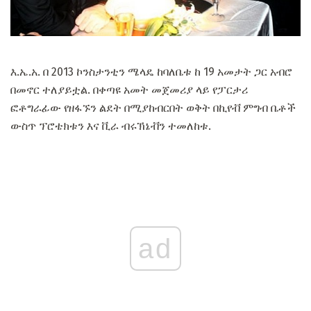
እ.ኤ.አ. በ 2013 ኮንስታንቲን ሜላዴ ከባለቤቱ ከ 19 አመታት ጋር አብሮ
በመኖር ተለያይቷል. በቀጣዩ አመት መጀመሪያ ላይ የፓርታሪ
ፎቶግራፊው የዘፋኙን ልደት በሚያከብርበት ወቅት በኪየቭ ምግብ ቤቶች
ውስጥ ፕሮቴክቱን እና ቪራ ብሩኽኔቭን ተመለከቱ.
ad