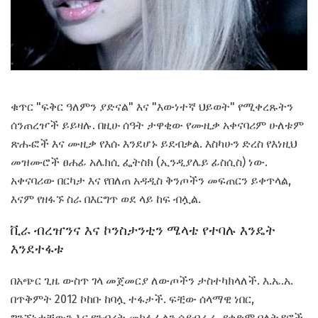
ቁጥር "ፍቅር ዓለምን ያድናል" እና "እውነተኛ ህይወት" የሚቀረጹትን
ሰንጠረዦች ይይዛሉ. በዚሁ ሰዓት ታዋቂው የሙዚቃ አቀናባሪም ሁለቱም
ጽሑፎች እና ሙዚቃ የእሱ እንደሆኑ ይደብቃል. እስካሁን ድረስ የእነዚህ
መዝሙሮች ፀሐፊ አሌክሲ ፌትስክ (ኢንዲያሌይ ፊስሲስ) ነው.
አቀናባሪው በርካታ እና የበለጠ አዳዲስ ቅንጦችን መፍጠርን ይቀጥላል,
እናም የዘፋኙ ስራ በእርግጥ ወደ ላይ ከፍ ብሏል.
ቪራ ብረዠንና እና ኮንስታንቲን ሜላቴ የተባሉ እንዴት
እንደተፋቱ
በአጭር ጊዜ ውስጥ ገላ መጀመርያ ለውጦችን ታስተካክላለች. እ.ኤ.አ.
በጥቅምት 2012 ኮከቡ ከባሏ ተፋታች. ፍቺው ሰላማዊ ነበር,
ግንኙነታቸውን እና የንብረት መከፋፈልን ሳያብራራ. የቀድሞ ባለትዳሮች