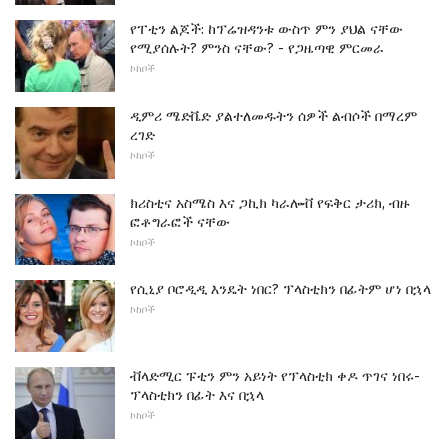
የፐቲን ልጆች: ከፕሬዝዳንቱ ውስጥ ምን ያህል ናቸው
የሚያሰሉት? ምንስ ናቸው? - የጋዜጣዊ ምርመራ
ኮከቦች
ዲምሪ ሜድቬድ ያልተለመዱትን ሰዎች ልብሶች በማረም
ረገድ
ኮከቦች
ክሪስቲና አስሜስ እና ጋኪክ ካራሎቭ የፍቅር ታሪክ, ብዙ
ፎቶግራፎች ናቸው
ኮከቦች
የሲኒያ ቦሮዲዲ እንዴት ነበር? ፕላስቲክን በፊትም ሆነ በኋላ
ኮከቦች
ቭላድሚር ፑቲን ምን አይነት የፕላስቲክ ቀዶ ጥገና ነበሩ-
ፕላስቲክን በፊት እና በኋላ
ኮከቦች