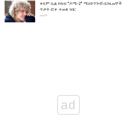
ቀደም ሲል ኮከብ "ዶሜ-2" ሜይኮፕኮቭ በጋዜጠኞች
ጥቃት ፎቶ ተጠቂ ነበር
ኮከቦች
ad