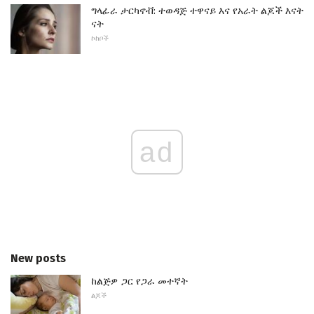
ግላፊራ ታርካኖቭ: ተወዳጅ ተዋናይ እና የአራት ልጆች እናት
ናት
ኮከቦች
ad
New posts
ከልጅዎ ጋር የጋራ መተኛት
ልጆች