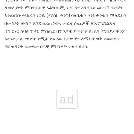
ለመለያየት ምክንያቶች አልነበሩም, ነገር ግን አንዳንድ መገናኛ ብዙሃን
እንደዘገቡ የዩክሬን ነጋዴ (ሚስኪቲንግ) ባለቤቱን ኮንስታንቲን ሜላዴስን
በመፅሃፉ ውስጥ እንደጠረጠ ነው. መረጃ ሰጪዎች እንደሚገልጹት
ፔፐርነር ለባለ ጥቁር ምስጢር በጥንቃቄ ያመቻቻል, እና ትንበያዎቹንም
አፅንቶታል. ግጭት የሚፈጥሩ እውነታዎችን ለማስታወቅ የመወሰን
ቁርጠኝነት ሰውየው በፍቺ ምክንያት ቀልዳ ደረሰ.
ad