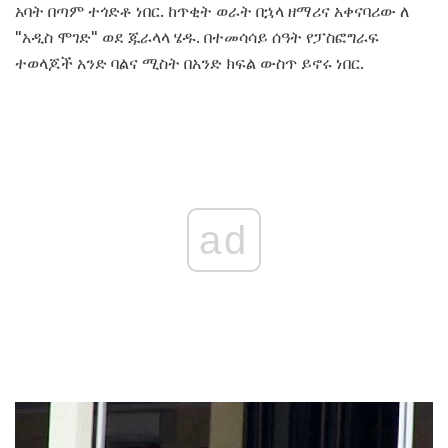
አባት በጣም ተጎድቶ ነበር. ከጥቂት ወራት በኋላ ዘማሪና አቀናባሪው ለ
"አዲስ ሞገድ" ወደ ጁራላላ ሄዱ. በተመሳሳይ ሰዓት የፓስፎግራፍ
ተወላጆች አንድ ባልና ሚስት በአንድ ክፍል ውስጥ ይኖሩ ነበር.
ad