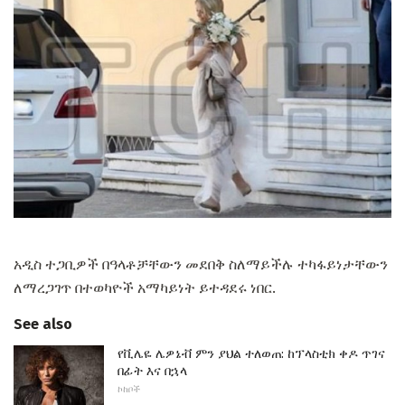
አዲስ ተጋቢዎች በዓላቶቻቸውን መደበቅ ስለማይችሉ ተካፋይነታቸውን
ለማረጋገጥ በተወካዮች አማካይነት ይተዳደሩ ነበር.
See also
የቪሌዬ ሌዎኔቭ ምን ያህል ተለወጠ: ከፕላስቲክ ቀዶ ጥገና
በፊት እና በኋላ
ኮከቦች