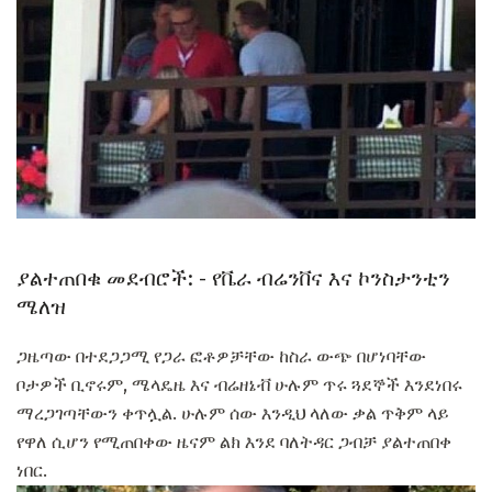
ያልተጠበቁ መደብሮች: - የቬራ ብሬንቨና እና ኮንስታንቲን
ሜለዝ
ጋዜጣው በተደጋጋሚ የጋራ ፎቶዎቻቸው ከስራ ውጭ በሆነባቸው
ቦታዎች ቢኖሩም, ሜላዴዜ እና ብሬዘኔቭ ሁሉም ጥሩ ጓደኞች እንደነበሩ
ማረጋገጣቸውን ቀጥሏል. ሁሉም ሰው እንዲህ ላለው ቃል ጥቅም ላይ
የዋለ ሲሆን የሚጠበቀው ዜናም ልክ እንደ ባለትዳር ጋብቻ ያልተጠበቀ
ነበር.