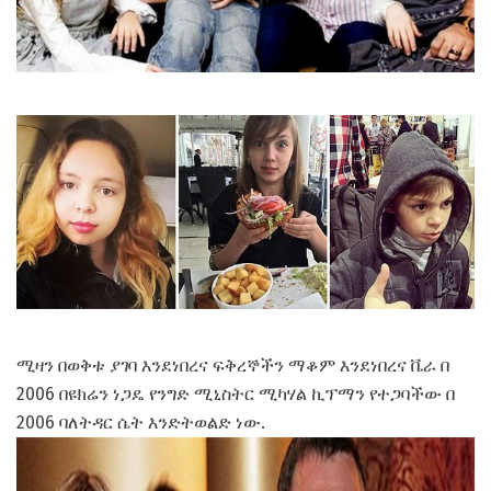
ሚዛን በወቅቱ ያገባ እንደነበረና ፍቅረኞችን ማቆም እንደነበረና ቬራ በ
2006 በዩክሬን ነጋዴ የንግድ ሚኒስትር ሚካሃል ኪፕማን የተጋባችው በ
2006 ባለትዳር ሴት እንድትወልድ ነው.