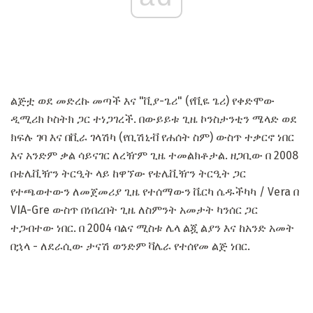
ልጅቷ ወደ መድረኩ መጣች እና "ቪያ-ጌሪ" (የቪዬ ጌሪ) የቀድሞው
ዲሚሪክ ኮስትክ ጋር ተነጋገረች. በውይይቱ ጊዜ ኮንስታንቲን ሜላድ ወደ
ክፍሉ ገባ እና በቪራ ገላሽካ (የቢሽኒቭ የሐሰት ስም) ውስጥ ተቃርኖ ነበር
እና አንድም ቃል ሳይናገር ለረዥም ጊዜ ተመልክቶታል. ዘጋቢው በ 2008
በቴሌቪዥን ትርዒት ​​ላይ ከዋኘው የቴሌቪዥን ትርዒት ​​ጋር
የተጫወተውን ለመጀመሪያ ጊዜ የተሰማውን ቬርካ ሴዱችካካ / Vera በ
VIA-Gre ውስጥ በነበረበት ጊዜ ለስምንት አመታት ካንሰር ጋር
ተጋብተው ነበር. በ 2004 ባልና ሚስቱ ሌላ ልጇ ልያን እና ከአንድ አመት
በኋላ - ለደራሲው ታናሽ ወንድም ቫሌራ የተሰየመ ልጅ ነበር.