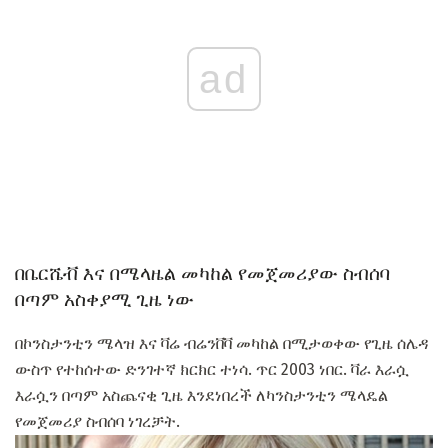
ad
በቤርሼቭ እና በሜላዜል መካከል የመጀመሪያው ስብሰባ
በጣም አስቀያሚ ጊዜ ነው
በኮንስታንቲን ሜላዝ እና ቫሬ ብሬንቨቫ መካከል በሚታወቀው የጊዜ ሰሌዳ
ውስጥ የተከሰተው ድንገተኛ ክርክር ተነሳ. ጥር 2003 ነበር. ቫራ እራሷ
እራሷን በጣም አስጨናቂ ጊዜ እንደነበረች ለካንስታንቲን ሜላዴል
የመጀመሪያ ስብሰባ ነገረቻት.