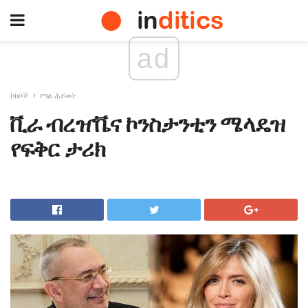
ad
ኮከቦች
የግል ሕይወት
ቪራ ብረዠቬና ኮንስታንቲን ሜላዴዝ
የፍቅር ታሪክ