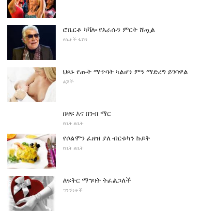
ሮቤርቶ ካቫሎ የእራሱን ምርት ሸጧል
የሴቶች ፋሽን
ህጻኑ የጡት ማጥባት ካልሆነ ምን ማድረግ ይገባዋል
ልጆች
በዛፍ እና በንብ ማር
የቤት ለቤት
የሶልሞን ፈዘዝ ያለ ብርቱካን ኩይቅ
የቤት ለቤት
ለፍቅር ማግባት ትፈልጋለች
ግንኙነቶች