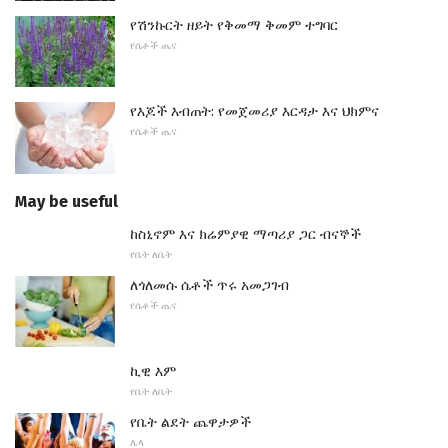
የሽንኩርት ዘይት የቅመማ ቅመም ተግባር
የሴቶች ጤና
የእጆች እብጠት: የመጀመሪያ እርዳታ እና ህክምና
የሴቶች ጤና
May be useful
ከስኒኖም እና ክሬምያዊ ማጣሪያ ጋር ብናኞች
የቤት ለቤት
ለጎለመሱ ሴቶች ጥሩ አመጋገብ
የሴቶች ጤና
ኪዊ እም
የቤት ለቤት
የቤት ልደት ጨዋታዎች
ሌላ