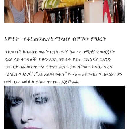
እምነት - የቆስጠንጢኖስ ሜላዜየ ብቸኛው ምህረት
ከተጋበዘች ከስድስት ወራት በኋላ ዘፋኙ ከውጭ በሚገኝ ተወዳጅነት
ደረጃ ላይ ትገኛለች. ይሁን እንጂ ከጥቂት ቆይታ በኋላ ቫራ በአንድ
የሙዚቃ ስራ ውስጥ የእርዳታዋን ድጋፍ ያደረገችውን ​​ኮንስታንቲን
ሜላዴዝን አነጋች. "እኔ አልጫወትኩ" የመጀመሪያው ዘፈን በቃልም ሆነ
በተካቢው መካከል ያለው ትብብር ይጀምራል.