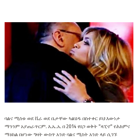
ባልና ሚስቱ ወደ ቬራ ወደ ቤታቸው ካልሄዱ በስተቀር ይህ እውነታ
ማንንም አያጠራጥርም. እ.ኤ.አ. በ 2014 የበጋ ወቅት "ላፒኖ" የሕክምና
ማዕከል በሆነው ግዛት ውስጥ አንድ ባልና ሚስት አንድ ላይ ሲገኙ