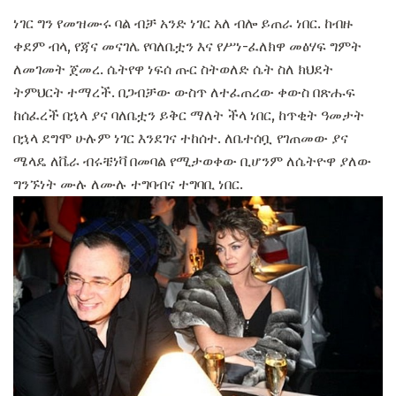
ነገር ግን የመዝሙሩ ባል ብቻ አንድ ነገር አለ ብሎ ይጠራ ነበር. ከብዙ
ቀደም ብላ, የጃና መናገሌ የባለቤቷን እና የሥነ-ፈለክዋ መፅሃፍ ግምት
ለመገመት ጀመረ. ሴትየዋ ነፍሰ ጡር ስትወለድ ሴት ስለ ክህደት
ትምህርት ተማረች. በጋብቻው ውስጥ ለተፈጠረው ቀውስ በጽሑፍ
ከሰፈረች በኋላ ያና ባለቤቷን ይቅር ማለት ችላ ነበር, ከጥቂት ዓመታት
በኋላ ደግሞ ሁሉም ነገር እንደገና ተከሰተ. ለቤተሰቧ የገጠመው ያና
ሜላዴ ለቬራ ብሩቼነቫ በመባል የሚታወቀው ቢሆንም ለሴትዮዋ ያለው
ግንኙነት ሙሉ ለሙሉ ተግባብና ተግባቢ ነበር.