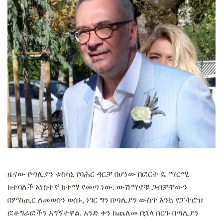
ዜናው የጣሊያን ቱስካኒ የባሕር ዳርቻ በሆነው በፎርት ዴ ማርሚ
ከተባለች አነስተኛ ከተማ የመጣ ነው. ውሽማኖቹ ጋብቻቸውን
በምስጢር ለመወሰን ወሰኑ, ነገር ግን በጣሊያን ውስጥ እንኳ የፓትሮዝ
ፎቶግራፎችን አግኝተዋል. አንድ ቀን ከጨለመ በኋላ ሰርጉ በጣሊያን