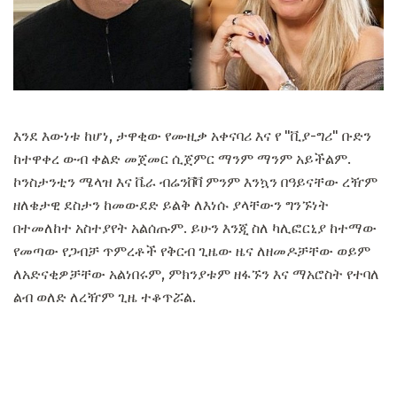
እንደ እውነቱ ከሆነ, ታዋቂው የሙዚቃ አቀናባሪ እና የ "ቪያ-ግሪ" ቡድን
ከተዋቀረ ውብ ቀልድ መጀመር ሲጀምር ማንም ማንም አይችልም.
ኮንስታንቲን ሜላዝ እና ቬራ ብሬንቨቫ ምንም እንኳን በዓይናቸው ረዥም
ዘለቄታዊ ደስታን ከመውደድ ይልቅ ለእነሱ ያላቸውን ግንኙነት
በተመለከተ አስተያየት አልሰጡም. ይሁን እንጂ ስለ ካሊፎርኒያ ከተማው
የመጣው የጋብቻ ጥምረቶች የቅርብ ጊዜው ዜና ለዘመዶቻቸው ወይም
ለአድናቂዎቻቸው አልነበሩም, ምክንያቱም ዘፋኙን እና ማአሮስት የተባለ
ልብ ወለድ ለረዥም ጊዜ ተቆጥሯል.