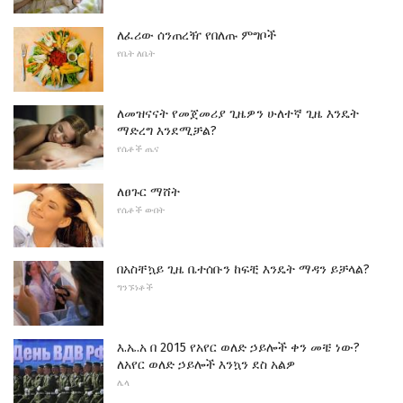
ለፈሪው ሰንጠረዥ የበለጡ ምግቦች
የቤት ለቤት
ለመዝናናት የመጀመሪያ ጊዜዎን ሁለተኛ ጊዜ እንዴት
ማድረግ እንደሚቻል?
የሴቶች ጤና
ለፀጉር ማሸት
የሴቶች ውበት
በአስቸኳይ ጊዜ ቤተሰቡን ከፍቺ እንዴት ማዳን ይቻላል?
ግንኙነቶች
እ.ኤ.አ በ 2015 የአየር ወለድ ኃይሎች ቀን መቼ ነው?
ለአየር ወለድ ኃይሎች እንኳን ደስ አልዎ
ሌላ