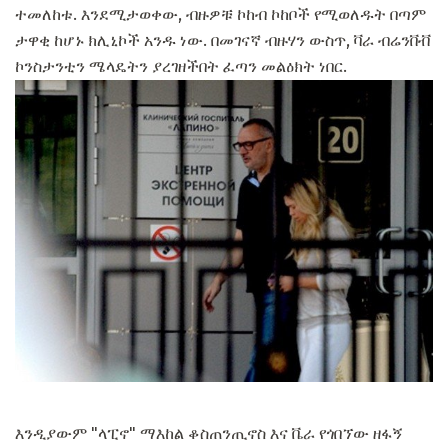
ተመለከቱ. እንደሚታወቀው, ብዙዎቹ ኮከብ ኮከቦች የሚወለዱት በጣም
ታዋቂ ከሆኑ ክሊኒኮች አንዱ ነው. በመገናኛ ብዙሃን ውስጥ, ቫራ ብሬንቨቭ
ኮንስታንቲን ሜላዴትን ያረገዘችበት ፈጣን መልዕክት ነበር.
እንዲያውም "ላፒኖ" ማእከል ቆስጠንጢኖስ እና ቬራ የጎበኘው ዘፋኝ