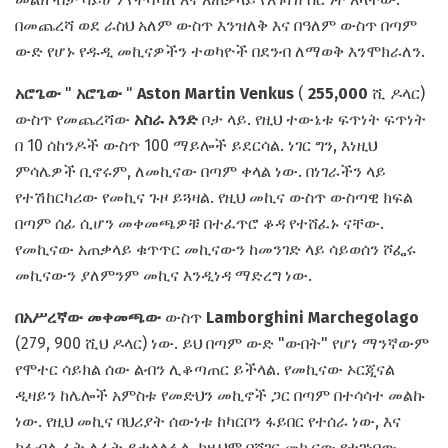
በመጨረሻ ወደ ራስህ አለም ውስጥ እንዝለቅ እና በዓለም ውስጥ በጣም
ውድ የሆኑ የዱዲ መኪናዎችን ተወካዮች በደንብ ለማወቅ እንሞክራለን.
አሮጌው
"
አሮጌው
"
Aston Martin Venkus
(
255,000
ሺ ዶላር)
ውስጥ የመጨረሻው
አስራ አንድ
ቦታ ላይ. የዚህ ተውኔቱ ፍጥነት ፍጥነት
በ 10 ሰከንዶች ውስጥ 100 ማይሎች ይደርሳል. ነገር ግን, እነዚህ
ምሳሌዎች ቢኖሩም, ለመኪናው በጣም ቀላል ነው. በነገራችን ላይ
የተሽከርካሪው የመኪና ጉዞ ይጓዛል. የዚህ መኪና ውስጥ ውስጣዊ ክፍል
በጣም ሰፊ ሲሆን መቀመጫዎቹ በተፈጥሮ ቆዳ የተሸፈኑ ናቸው.
የመኪናው አጠቃላይ ቁጥጥር መኪናውን ከመንገድ ላይ ሳይወሰን ሾፌሩ
መኪናውን ያለምንም መኪና እንዲነዳ ማድረግ ነው.
በአሥረኛው መቀመጫው
ውስጥ
Lamborghini Marchegolago
(279, 900 ሺህ ዶላር) ነው. ይህ በጣም ውድ "ውበት" የሆነ ማንኛውም
የሞተር ሳይክል ሰው ልብን ሊቆጣጠር ይችላል. የመኪናው ኦርጂናል
ዲዛይን ከሌሎች አምስቱ የመድህን መኪኖች ጋር በጣም በተሳሳተ መልኩ
ነው. የዚህ መኪና ባህሪያት ሰውነቱ ከካርቦን ፋይበር የተሰራ ነው, እና
ከፋብል ፊት ለፊት ይተላለፋል. ከዚህም ባሻገር መኪናው የተገነባው