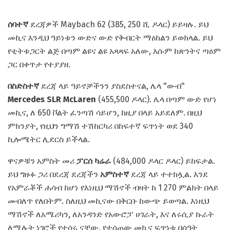
ሰባተኛ
ደረጃዎች Maybach 62 (385, 250 ሺ ዶላር) ይይዛሉ. ይህ
መኪና እንዲህ ዓይነቱን ውድና ውድ የቅብርት ማዕከልን ይወክላል. ይህ
የቲትቱጋርት ልጅ በጣም ልዩና ልዩ አጻጻፍ አለው, እሱም ከጽንትና ጣዕም
ጋር በቀጥታ የተያያዘ.
በስድስተኛ
ደረጃ ላይ ዓይኖቻችንን ያስደስተናል, ሌላ "ውብ"
Mercedes SLR McLaren
(455,500 ዶላር). ሌላ በጣም ውድ የሆነ
መኪና, ለ 650 ቮልት ፈንጣሽ ሳይሆን, ከዚያ በላይ አይደለም. በዚህ
ምክንያት, የዚህን ግማሽ ተሽከርካሪ በከፍተኛ ፍጥነት ወደ 340
ኪሎሜትር ሊደርስ ይችላል.
ዋናዎቹን አምስት መሪ
ፓርሰ ካሬራ
(484,000 ዶላር ዶላር) ይከፍታል.
ይህ ግዙፉ ጋሪ በደረጃ ደረጃችን
አምስተኛ
ደረጃ ላይ ተተክሏል. እንደ
የአምራቾች ሐሳብ ከሆነ የእነዚህ ማሽኖች ብዛት ከ 1 270 ምልክት በላይ
መብለጥ የለበትም. ስለዚህ መኪናው በቅርቡ ከውጭ ይወጣል. እነዚህ
ማሽኖች ለአሜሪካን, ለአንዳንድ የአውሮፓ ሀገራት, እና ለሩሲያ ኩራት
ለሚሉት ነገሮች የተሰሩ ናቸው. የተሰጠው መኪና ፍጥነቱ በሰዓት