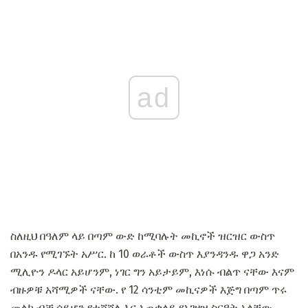
ad
ስለዚህ በዓለም ላይ በጣም ውድ ከሚባሉት መኪኖች ዝርዝር ውስጥ
በአንዱ የሚገኙት አሥር. ከ 10 ወራቶች ውስጥ እያንዳንዱ ዋጋ አንድ
ሚሊዮን ዶላር አይሆንም, ነገር ግን አይታይም, እነሱ ብልጥ ናቸው እናም
ብዙዎቹ አሻሚዎች ናቸው. የ 12 ሳንቲም መኪናዎች እጅግ በጣም ጥሩ
መልክ ብቻ ሳይሆን የተሻሻለ እና አጠቃላይ የአገዛዝ ስርዓት አላቸው.