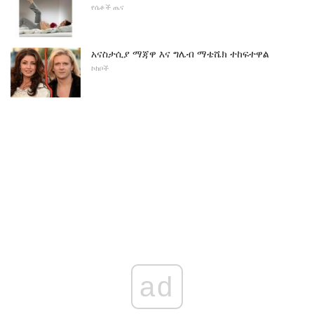
የሴቶች ጤና
አናስታሲያ ማጃዋ እና ግሌብ ማቴሼክ ተከፍተዋል
ኮከቦች
ad