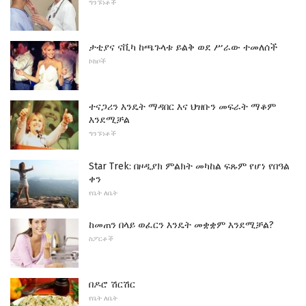
ግንኙነቶች
ታቲያና ናቪካ ከጫጉላቱ ይልቅ ወደ ሥራው ተመለሰች
ኮከቦች
ተናጋሪን እንዴት ማዳበር እና ህዝቡን መፍራት ማቆም
እንደሚቻል
ግንኙነቶች
Star Trek: በዞዲያክ ምልክት መካከል ፍጹም የሆነ የበዓል
ቀን
የቤት ለቤት
ከመጠን በላይ ወፈርን እንዴት መቋቋም እንደሚቻል?
ስፖርቶች
በዶሮ ሽርሽር
የቤት ለቤት