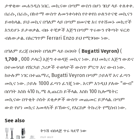
ታዋቂው መሐንዲስ ነበር. መኪናው በጣም ውስን በሆነ ገበያ ላይ ተለቀቀ.
በራሱ, በራሱ, በከተማ ውስጥ ለመንቀሳቀስ የተቀየሰ ሁለንተናዊ መኪናን
ይወክላል. ይህ መኪና በዓለም ላይ በጣም ዘመናዊ እና የተሸመኑ መኪኖች
እንደሆኑ ይታወቃል. ብዙ ተቺዎች እጅግ በጣም ጥሩውን የቅጣት ፍርድ
ብለውታል. በእርግጥም Ferrari Enzo ይህ የሚገባው ነው.
በዓለም ደረጃ በብዛት በዓለም ላይ በብዛት (
Bugatti Veyron)
(
1,700
, 000 ዶላር) እጅግ ተወዳጅ መኪና ነው. ይህ መኪና እጅግ ውድና
በተመሳሳይ የሸርካይ ጋሪዎች ተወካዮች ውስጥ ምርጥ እና ውብ ነው.
ከሁሉም ነገር በተጨማሪ, Bugatti Veyron በጣም ኃይለኛ እና ፈጣን
መኪና ነው. ኃይሉ 1000 ፈጣን ፈንጂ ነው. እናም እንዲህ ያለው "ውብ"
በሰዓት እስከ 410 ኪ.ሜ ሊጨርስ ይችላል. እስከ 100 ኪሎሜትር
መኪናው በጥቂት ሶስት ደቂቃዎች ውስጥ መጨመር ይቻላል. በጣም
ውድ የሆነ መኪና አመላካች ይኸውና, የእርስዎ ትኩረት የሚስብ ነው.
See also
ትንሽ ብስላጅ ጥሩ ጓደኛ ነው
የቤት ለቤት