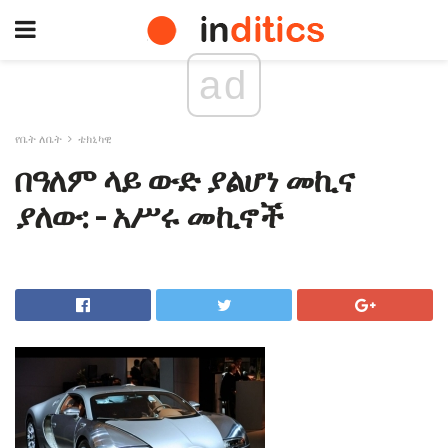
ad
የቤት ለቤት
ቴክኒካዊ
በዓለም ላይ ውድ ያልሆነ መኪና
ያለው: - አሥሩ መኪኖች