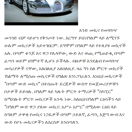
አንድ መኪና የመጓጓዣ
መንገድ ብቻ ሳይሆን የቅንጦት ነው. እርግጥ ይህ በዓለም ላይ ለሚገኙ
ሁሉም መኪናዎች አይተገበርም. ደግሞም በዓለም ላይ የተለያዩ መኪኖች
አሉ. በጣም ቆንጆ እና ዋጋ የሌላቸው, ውድ እና ወጪ የሚጠይቁ, በጣም
ፈጣን ወይም ዘገምተኛ ሊሆኑ ይችላሉ. ብዙዎቹ እንደልብ የመጓጓዣ
መሳሪያዎች ናቸው, አለበለዚያ አለበለዚያ. ዛሬ ግን ስለ ምርጥ መኪኖች
ሽልማት ለሚሰጡ መኪናዎች በግልጽ እንነጋገራለን. እነዚህ መኪናዎች
"በጣም ውድ መኪና" በተሰጡት ደረጃዎች ውስጥ የመጀመሪያዎቹን
ቦታዎች ይይዛሉ. በዓለም ላይ ካሉት ምርጥ ተማሪዎች "ስካፒር"
ከሚባሉት ምርጥ መኪናዎች አንዱ ነው. ስለዚህ በዓለም ርዕሳችን ላይ
"በዓለም ውድ ዋጋ ያለው መኪና: አሥሩ አሥር" በሚለው ርዕስ ላይ
ከዓለም ታዋቂ የመኪና ነጋዴዎች በጣም ኃይለኛ, ፈጣን, እጅግ ውብ እና
ውድ የሆኑ መኪናዎችን ለእርስዎ እንሰጣለን.