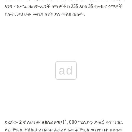
አንጓ - አሥራ ዘጠኝ-ኢንች ጎማዎች ከ 255 እስከ 35 የመኪና ጎማዎች
ያሉት. ይህ ሁሉ መኪና ለየት ያለ መልክ ሰጠው.
ad
ደረጃው
2
ኛ ለሆነው
ለክለሪ ኦንዞ
(1, 000 ሚሊዮን ዶላር) ቆሞ ነበር.
ይህ ሞዴል ተሽከርካሪ በኦንዞ ፈራሪያ አውቶሞቢል ውስጥ በተጠቀሰው