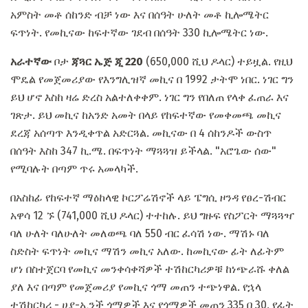
አምስት መቶ ሰከንድ ብቻ ነው እና በሰዓት ሁለት መቶ ኪሎሜትር
ፍጥነት. የመኪናው ከፍተኛው ገደብ በሰዓት 330 ኪሎሜትር ነው.
አራተኛው
ቦታ
ጃጓር ኤጅ ጂ 220
(650,000 ሺህ ዶላር) ተይዟል. የዚህ
ሞዴል የመጀመሪያው የእንግሊዝኛ መኪና በ 1992 ታትሞ ነበር. ነገር ግን
ይህ ሆኖ እስከ ዛሬ ድረስ አልተለቀቀም. ነገር ግን የበለጠ የላቀ ፈጠራ እና
ገጽታ. ይህ መኪና ከአንድ አመት በላይ የከፍተኛው የመቀመጫ መኪና
ደረጃ አሰጣጥ እንዲቀጥል አድርጓል. መኪናው በ 4 ሰከንዶች ውስጥ
በሰዓት እስከ 347 ኪ.ሜ. በፍጥነት ማጓጓዝ ይችላል. "አሮጌው ሰው"
የሚባሉት በጣም ጥሩ አመላካች.
በአስከፊ የከፍተኛ ማዕከላዊ ኮርፖሬሽኖች ላይ ፔግሲ ዞንዳ የፀረ-ሽብር
አዋሳ 12 ኙ (741,000 ሺህ ዶላር) ተተከሉ. ይህ ግዙፍ የስፖርት ማጓጓዣ
ባለ ሁለት ባለሁለት መለወጫ ባለ 550 ብር ፈሳሽ ነው. ማሽኑ ባለ
ስድስት ፍጥነት መኪና ማሽን መኪና አለው. ከመኪናው ፊት ለፊትም
ሆነ በስተጀርባ የመኪና መንቀሳቀሻዎች ተሽከርካሪዎቹ ከነጭራሹ ቀለል
ያለ እና በጣም የመጀመሪያ የመኪና ጎማ መጠን ተጭነዋል. የኋላ
ተሽከርካሪ - ሀያ-ኢንች ጎማዎች እና የጎማዎች መጠን 335 በ 30, የፊት