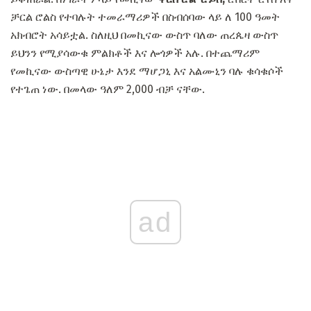
ቻርል ሮልስ የተባሉት ተመራማሪዎች በስብሰባው ላይ ለ 100 ዓመት
አክብሮት አሳይቷል. ስለዚህ በመኪናው ውስጥ ባለው ጠረጴዛ ውስጥ
ይህንን የሚያሳውቁ ምልክቶች እና ሎጎዎች አሉ. በተጨማሪም
የመኪናው ውስጣዊ ሁኔታ እንደ ማሆጋኒ እና አልሙኒን ባሉ ቁሳቁሶች
የተጌጠ ነው. በመላው ዓለም 2,000 ብቻ ናቸው.
ad