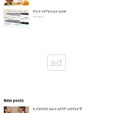
ምርጥ የምግብ ቤት ቢላዋ
የቤት ለቤት
ad
New posts
ለ ታይሮይድ ዕጢን አደገኛ መድሃኒቶች