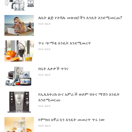
ለሴት ልጅ የተሻሉ መጽሀፎችን እንዴት እንደሚመርጡ?
የቤት ለቤት
ጥሩ ጭማቂ እንዴት እንደሚመረጥ
የቤት ለቤት
የቤት እቃዎች ጥገና
የቤት ለቤት
የኤሌክትሪክ ቡና አምራች ወይም የቡና ማሽን እንዴት
እንደሚመርጡ
የቤት ለቤት
የምግብ አዯራጊን እንዴት መመረጥ ጥሩ ነው
የቤት ለቤት