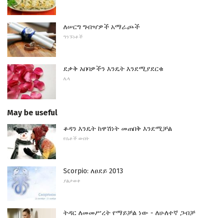
ለሠርግ ግብዣዎች አማራጮች
ግንኙነቶች
ደቃቅ አበባዎችን እንዴት እንደሚያደርቁ
ሌላ
May be useful
ቆዳን እንዴት ከዋሽነት መጠበቅ እንደሚቻል
የሴቶች ውበት
Scorpio: ለፀደይ 2013
ያልታወቀ
ትዳር ለመመሥረት የማይቻል ነው - ለሁለተኛ ጋብቻ