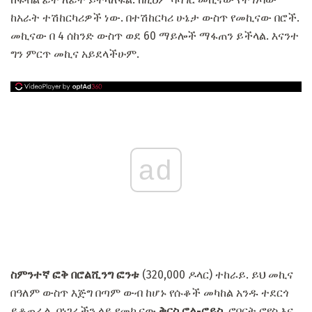
ከአራት ተሽከርካሪዎች ነው. በተሽከርካሪ ሁኔታ ውስጥ የመኪናው በሮች.
መኪናው በ 4 ሰከንድ ውስጥ ወደ 60 ማይሎች ማፋጠን ይችላል. እናንተ
ግን ምርጥ መኪና አይደላችሁም.
ad
ስምንተኛ
ፎቅ በሮልሺንግ ፎንቱ
(320,000 ዶላር) ተከራይ. ይህ መኪና
በዓለም ውስጥ እጅግ በጣም ውብ ከሆኑ የሱቆች መካከል አንዱ ተደርጎ
ይቆጠራል. በነገራችን ላይ የመኪናው
ቅርስ ሮል-ሮይስ,
ሮበርት ሮየስ እና