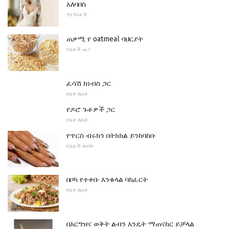
አለባበስ
ግንኙነቶች
ጠቃሚ የ oatmeal ባህርያት
የሴቶች ጤና
ፈሳሽ ከነብስ ጋር
የቤት ለቤት
የዶሮ ጉቶዎች ጋር
የቤት ለቤት
የጥርስ ብሩክን በትክክል ይንከባከቡ
የሴቶች ውበት
በቦካ የተቀቡ እንቁላል ባክፈርት
የቤት ለቤት
በእርግዝና ወቅት ልብን እንዴት ማጠናከር ይቻላል