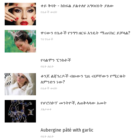
ቀይ ቅባት - ከክፍል ያልተለየ አግባብነት ያለው
የሴቶች ውበት
ዋናውን የሴቶች የንግግ ዘርፍ እንዴት ማጠናከር ይቻላል?
ግንኙነቶች
የሳልሞን ፒንኩኮች
የቤት ለቤት
ቆንጆ ልጃገረዶች ብዙውን ጊዜ ብቻቸውን የሚርቁት
ለምንድን ነው?
የሴቶች ውበት
የሆሮስኮፕ መንትዮች, ለጠቅላላው አመት
ያልታወቀ
Aubergine pâté with garlic
የቤት ለቤት