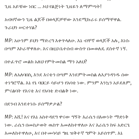
ጊዜ አይቼው ነበር ... ኦህ የልጅነት ጊዜዬን ለማምጣት!
አብዛኛውን ጊዜ ልጆች በወላጆቻቸው እንደሚኩራሩ ይሰማቸዋል.
ጉራህን ሠርተሃል?
MP: አሁንም ይህን ማድረግ እቀጥላለሁ. እኔ ብቸኛ ወላጆች አሉ, እነሱ
በጣም እኮራቸዋለሁ. እና በዚህ ቤተሰብ ውስጥ በመወለዴ ደስተኛ ነኝ.
በተፈጥሮ መልክ አለህ የምትመስል ማን አለህ?
MP: ለአለባበስ, እንደ እናቴን በጣም እንደምትመስል ለእያንዳንዱ ሰው
ተነግሮኛል. እኔ የኔ ባህርይ ሳይሆን የአባቴ ነው. ምንም እንኳን አይደለም,
ምናልባት የእናቴ እና የአባቴ ድብልቅ ነው.
በደንብ እንደተነሱ ይሰማዎታል?
MP: እሺ! እና የእኔ አስተዳደግ ዋናው ግኝት እራሴን በእውነት ማድነቅ
ነው. ራሴን በመስታወት ዉስጥ እመለከተዋለሁ እና እራሴን ከፍ አድርጌ
እመለከተዋለሁ, እና በተመሳሳይ ግዜ ዝቅተኛ ግምት አይሰጥም. እኔ