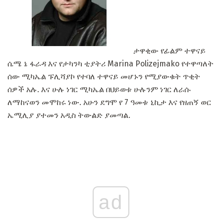
ታዋቂው የፊልም ተዋናይ
ሴሜ ኔ ፋራዳ እና የታካንካ ቲያትሪ Marina Polizejmako የተዋጣለት
ሰው ሚካኤል ፑሊሻያኮ የተባለ ተዋናይ መሆኑን የሚያውቁት ጥቂት
ሰዎች አሉ. እና ሁሉ ነገር ሚካኤል በህይወቱ ሁሉንም ነገር ለራሱ
ለማከናወን መሞከሩ ነው. አሁን ደግሞ የ 7 ዓመቱ ኒኪታ እና የዘጠኝ ወር
ኤሚሊያ ያተመን አዲስ ትውልድ ያመጣል.
ad