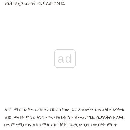
የሴት ልጄን ጩኸት ብቻ እሰማ ነበር.
ad
ሊፒ: ሚሳ በእቅፉ ውስጥ አሽከረከችው, እና እንባዎች ጉንጮቹን ይጎትቱ
ነበር, ውበቱ ያማረ እንባ ነው. ባለቤቴ ለመጀመሪያ ጊዜ ሲያለቅስ አየሁት.
በጣም የሚስብና ደስ የሚል ነበር! MP: በወሊድ ጊዜ የመገኘት ምርጥ