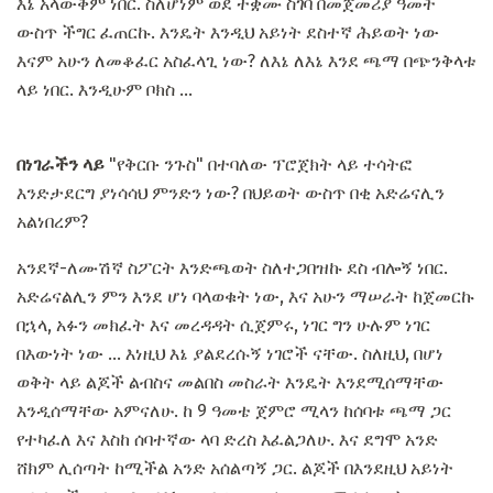
እኔ አላውቅም ነበር. ስለሆነም ወደ ተቋሙ ስገባ በመጀመሪያ ዓመት
ውስጥ ችግር ፈጠርኩ. እንዴት እንዲህ አይነት ደስተኛ ሕይወት ነው
እናም አሁን ለመቆፈር አስፈላጊ ነው? ለእኔ ለእኔ እንደ ጫማ በጭንቅላቱ
ላይ ነበር. እንዲሁም ቦክስ ...
በነገራችን ላይ
"የቅርቡ ንጉስ" በተባለው ፕሮጀክት ላይ ተሳትፎ
እንድታደርግ ያነሳሳህ ምንድን ነው? በህይወት ውስጥ በቂ አድሬናሊን
አልነበረም?
አንደኛ-ለሙሽኛ ስፖርት እንድጫወት ስለተጋበዝኩ ደስ ብሎኝ ነበር.
አድሬናልሊን ምን እንደ ሆነ ባላወቁት ነው, እና አሁን ማሠራት ከጀመርኩ
በኋላ, አፉን መክፈት እና መረዳዳት ሲጀምሩ, ነገር ግን ሁሉም ነገር
በእውነት ነው ... እነዚህ እኔ ያልደረሱኝ ነገሮች ናቸው. ስለዚህ, በሆነ
ወቅት ላይ ልጆች ልብስና መልበስ መስራት እንዴት እንደሚሰማቸው
እንዲሰማቸው አምናለሁ. ከ 9 ዓመቴ ጀምሮ ሚላን ከሰባቱ ጫማ ጋር
የተካፈለ እና እስከ ሰባተኛው ላባ ድረስ እፈልጋለሁ. እና ደግሞ አንድ
ሸክም ሊሰጣት ከሚችል አንድ አሰልጣኝ ጋር. ልጆች በእንደዚህ አይነት