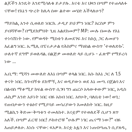
ልጆችን እንዴት እንደሚሳለቁ ይታያሉ. እናቴ እና ህጻን በጣም የተጠላለፉ
ናቸው! የእኔን ጭረት ከሌላ ሰው ልተው መሄድ እችላለሁን?
ማይክል, አንተ ሲወለድ ነበርክ. ታዲያ ይህ ምን ነበር? እርስዎ ምን
ያብሻቸው? በሚደክምበት ጊዜ አልደከመም? MP: ሙሉ በሙሉ የእኔ
ተነሳሽነት ነው. የምወዳት ሚስቴን ለመደገፍ እና ከእሷ ጋር ለመሆን
እፈልግ ነበር. ኤሚሊ በፔሩታታል የሕክምና ማዕከል ውስጥ 'ተወለድኩ'.
ሁለተኛ ደግሞ ይወለዳል. በልጅዎ መወለድ ላይ ሲሆኑ - ፈጽሞ የማይረሳ
ነው ...
ኤቢማ: ሚሻን መውለድ ለእኔ በጣም ቀላል ነበር. እሱ ከእኔ ጋር ለ 1.5
ቀናት ነበር. ከጉብኝቱ ደክሞኝ, እና ወዲያውኑ ወደ እኔ መጣ. በጀልባ እና
በልብስ ማቆሚያ ክፍል ውስጥ ሲገባ ግን ጨርሶ አላውቀውም ነበር, አዲስ
ሐኪም አንድ አይነት ነበር ብዬ አስብ ነበር. አየሁት, ባለቤቴ ነው! ወጊ:
የጠብታውን ተፅዕኖ የሚያሳይ መሳሪያውን እመለከት ነበር. ከዚያ
ሚልኪን ቅድመ-ቅጣቱን ተመለከተ. እናቷም የተወለደች ሲሆን ጸጥ
አለች. በጣም ፈርቼ ነበር! ዶክተሮቹ "ሁሉም ነገር ጤናማ ነው?" ብዬ
እጠይቃለሁ. እነሱ ናቸው: «አዎ». እናቷ አፏን እና ነጠብጣጤን ሲያጸዱ,