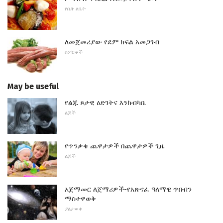
የቤት ለቤት
ለመጀመሪያው የደም ክፍል አመጋገብ
ስፖርቶች
May be useful
የልጁ ጾታዊ ዕድገትና እንክብካቤ
ልጆች
የጥንቃቄ ጨዋታዎች በጨዋታዎች ጊዜ
ልጆች
አጀማመር ለጀማሪዎች-የአጽናፈ ዓለማዊ ጥበብን
ማስተዋወቅ
ያልታወቀ