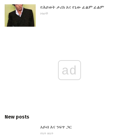
የሕይወት ታሪክ እና የኒው ፊልም ፊልም
ኮከቦች
ad
New posts
አይብ እና ንፍጥ ጋር
የቤት ለቤት