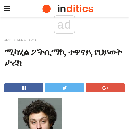
ad
ኮከቦች
የሕይወት ታሪኮች
ሚካሂል ፖትሲማኮ, ተዋናይ, የህይወት
ታሪክ