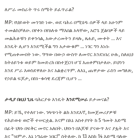
ለሥራ መስራት ጥሩ ስሜት ይፈጥራል?
MP: የህይወት መንገድ ነው. ወደ ባሕሩ በሚሄዱ ሰዎች ላይ አሁንም
ተመልክቻለሁ. በየቀኑ በየዕለቱ ማእበል አላቸው, አሮጌ ጀልባዎች ላይ
መልሕቆቹን ይቀንሳል, አውታረመትን ይዛሉ, ጸሐይ, ሙቀት ... እና
እንዴት ሊሆን እንደሚችል ግን አታውቁም ... ነገር ግን እነሱ
የሚጠቀሙበት ነው. ዓሣው በውኃ ውስጥ ለመኖር እንደነበረ ሁሉ, ስለዚህ
ከትዕይንቱ ወይም ከመድረክ በስተጀርባ ሆኜ እጠቀምበታለሁ. ይህንን
እንደ ሥራ እወስደዋለሁ እና አልቋረጥም. ለእኔ, ጨዋታው ራስን መግለጽ,
የኃይል ፍጆታ, በስነ-ቁሳዊ ደረጃም ቢሆን ...
ታዲያ በዚህ ጊዜ
ባሕርያቱ እንዴት
እንደሚሠራ
ይታመናል?
MP: ይኼ, የተለየ ነው. ገላጭነት ልክ እንደእኛ, ከመጀመሪያዎቹ
የሕይወቴ ወሮች ተሠርቷል. እናም በእኔ አስተያየት ከ 5 ዓመት እድሜ
በፊት ህፃኑ በፍቅር መኖር አለበት. ህፃኑን በእጆቹ ያናውጥ እና ያፏት እና
እና "ዝምታ, እኔ ነግሬው ነበር!" ስትለው, ከ 13 እስከ 14 እድሜ ባለው