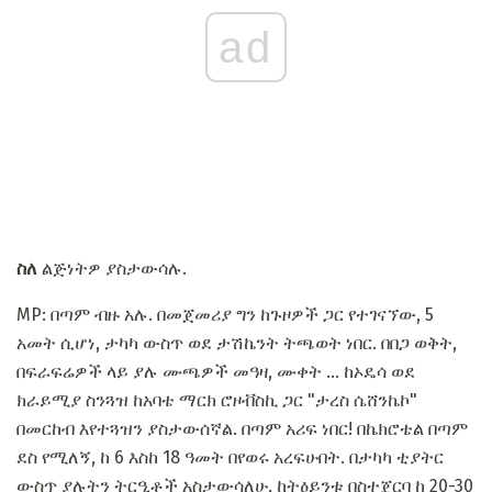
ad
ስለ
ልጅነትዎ ያስታውሳሉ.
MP: በጣም ብዙ አሉ. በመጀመሪያ ግን ከጉዞዎች ጋር የተገናኘው, 5
አመት ሲሆነ, ታካካ ውስጥ ወደ ታሽኬንት ትጫወት ነበር. በበጋ ወቅት,
በፍራፍሬዎች ላይ ያሉ ሙጫዎች መዓዛ, ሙቀት ... ከኦዴሳ ወደ
ክራይሚያ ስንጓዝ ከአባቴ ማርክ ሮዞቭስኪ ጋር "ታረስ ሴሸንኬኮ"
በመርከብ እየተጓዝን ያስታውሰኛል. በጣም አሪፍ ነበር! በኬክሮቴል በጣም
ደስ የሚለኝ, ከ 6 እስከ 18 ዓመት በየወሩ አረፍሁበት. በታካካ ቲያትር
ውስጥ ያሉትን ትርዒቶች አስታውሳለሁ, ከትዕይንቱ በስተጀርባ ከ 20-30