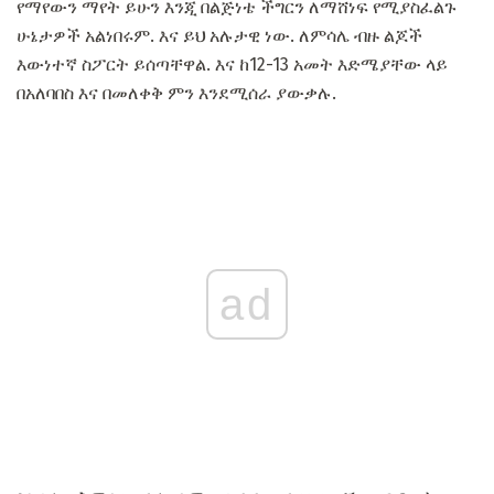
የማየውን ማየት ይሁን እንጂ በልጅነቴ ችግርን ለማሸነፍ የሚያስፈልጉ
ሁኔታዎች አልነበሩም. እና ይህ አሉታዊ ነው. ለምሳሌ ብዙ ልጆች
እውነተኛ ስፖርት ይሰጣቸዋል. እና ከ12-13 አመት እድሜያቸው ላይ
በአለባበስ እና በመለቀቅ ምን እንደሚሰራ ያውቃሉ.
ad