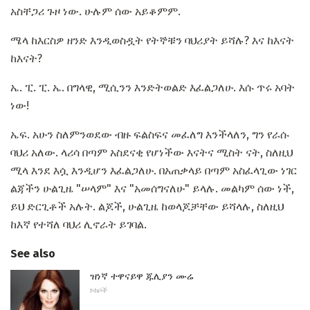
አስቸጋሪ ጉዞ ነው. ሁሉም ሰው አይቆምም.
ሜላ ከእርስዎ ዘንድ እንዲወስዷት የትኞቹን ባህሪያት ይሻሉ? እና ከእናት
ከእናት?
ኤ. ፒ. ፒ. ኤ. በግላዊ, ሚሲንን እንድትወልድ እፈልጋለሁ. እሱ ጥሩ አባት
ነው!
ኤፍ. አሁን ስለምንወደው ብዙ ፍልስፍና መፈለግ እንችላለን, ግን የራሱ
ባህሪ አለው. ላሪሳ በጣም አስደናቂ የሆነችው እናትና ሚስት ናት, ስለዚህ
ሚላ እንደ እሷ እንዲሆን እፈልጋለሁ. በአጠቃላይ በጣም አስፈላጊው ነገር
ልጃችን ሁልጊዜ "ሠላም" እና "አመሰግናለሁ" ይላሉ. መልካም ሰው ነች,
ይህ ድርጊቶች አሉት. ልጆች, ሁልጊዜ ከወላጆቻቸው ይሻላሉ, ስለዚህ
ከእኛ የተሻለ ባህሪ ሊኖራት ይገባል.
See also
ዝነኛ ተዋናይዋ ጁሊያን ሙሬ
ኮከቦች