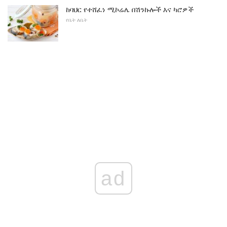
ከባህር የተሸፈነ ሚኮሬሌ በሽንኩሎች እና ካሮዎች
የቤት ለቤት
ad