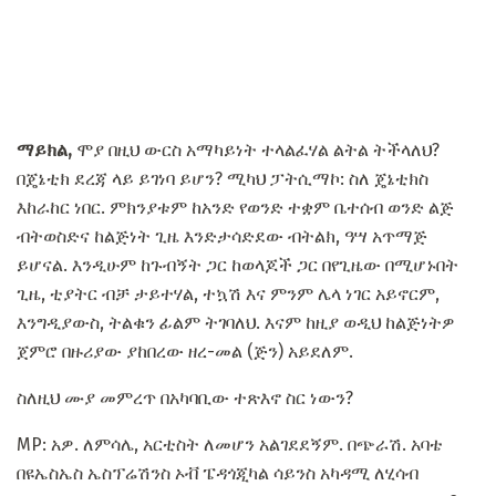
ማይክል,
ሞያ በዚህ ውርስ አማካይነት ተላልፈሃል ልትል ትችላለህ?
በጄኔቲክ ደረጃ ላይ ይገነባ ይሆን? ሚካህ ፓትሲማኮ: ስለ ጄኔቲክስ
እከራከር ነበር. ምክንያቱም ከአንድ የወንድ ተቋም ቤተሰብ ወንድ ልጅ
ብትወስድና ከልጅነት ጊዜ እንድታሳድደው ብትልክ, ዓሣ አጥማጅ
ይሆናል. እንዲሁም ከጉብኝት ጋር ከወላጆች ጋር በየጊዜው በሚሆኑበት
ጊዜ, ቲያትር ብቻ ታይተሃል, ተኳሽ እና ምንም ሌላ ነገር አይኖርም,
እንግዲያውስ, ትልቁን ፊልም ትገባለህ. እናም ከዚያ ወዲህ ከልጅነትዎ
ጀምሮ በዙሪያው ያከበረው ዘረ-መል (ጅን) አይደለም.
ስለዚህ ሙያ መምረጥ በአካባቢው ተጽእኖ ስር ነውን?
MP: አዎ. ለምሳሌ, አርቲስት ለመሆን አልገደደኝም. በጭራሽ. አባቴ
በዩኤስኤስ ኤስፕሬሽንስ ኦቭ ፔዳጎጂካል ሳይንስ አካዳሚ ለሂሳብ