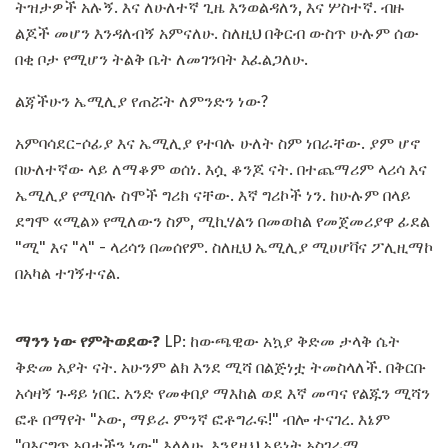
ትዝታዎች አሉኝ. እና ለሁለተኛ ጊዜ እንወልዳለን, እና ሦስተኛ. ብዙ
ልጆች መሆን እንዳለብኝ አምናለሁ. ስለዚህ በቅርብ ውስጥ ሁሉም ሰው
በቂ ቦታ የሚሆን ትልቅ ቤት ለመገንባት እፈልጋለሁ.
ልጃችሁን ኤሚሊያ የጠሯት ለምንድን ነው?
አምባሳደር-ሶፊያ እና ኤሚሊያ የተባሉ ሁለት ስም ነበራቸው. ያም ሆኖ
በሁለተኛው ላይ ለማቆም ወሰነ. እሷ ቆንጆ ናት. በተጨማሪም ላሪሳ እና
ኤሚሊያ የሚባሉ ስሞች ግሪክ ናቸው. እኛ ግሪኮች ነን. ከሁሉም በላይ
ደግሞ «ሚል» የሚለውን ስም, ሚኪሃልን በመወከል የመጀመሪያዋ ፊደል
"ሚ" እና "ላ" - ላሪሳን በመሰየም. ስለዚህ ኤሚሊያ ሚሀሆቫና ፖሊዚማኮ
በአካል ተገኝተናል.
ማንን ነው የምትወደው?
LP: ከውጫዊው አኳያ ቅድመ ታላቅ ሴት
ቅድመ አያት ናት. አሁንም ልክ እንደ ሚሻ በልጅነቷ ትመስላለች. በቅርቡ
አሳዛኝ ጉዳይ ነበር. አንድ የመቀበያ ማእከል ወደ እኛ መጣና የልጁን ሚሻን
ፎቶ በማየት "ኦው, ማይራ ምንኛ ፎቶግራፍ!" ብሎ ተናገረ. እኔም
"በእርግጥ አባታችን ነው" እላለሁ. እንደዚህ አይነት አስገራሚ