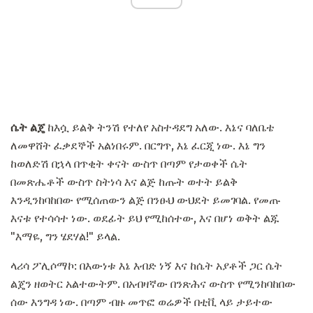
ሴት ልጄ
ከእሷ ይልቅ ትንሽ የተለየ አስተዳደግ አለው. እኔና ባለቤቴ
ለመዋሸት ፈቃደኞች አልነበሩም. በርግጥ, እኔ ፈርጂ ነው. እኔ ግን
ከወለድሽ በኋላ በጥቂት ቀናት ውስጥ በጣም የታወቀች ሴት
በመጽሔቶች ውስጥ ስትነሳ እና ልጅ ከጡት ወተት ይልቅ
እንዲንከባከበው የሚሰጠውን ልጅ በንፁህ ውህደት ይመገባል. የመጡ
እናቱ የተሳሳተ ነው. ወደፊት ይህ የሚከሰተው, እና በሆነ ወቅት ልጁ
"እማዬ, ግን ሄደሃል!" ይላል.
ላሪሳ ፖሊሶማኮ: በእውነቱ እኔ እብድ ነኝ እና ከሴት አያቶች ጋር ሴት
ልጄን ዘወትር አልተውትም. በአብዛኛው በንጽሕና ውስጥ የሚንከባከበው
ሰው እንግዳ ነው. በጣም ብዙ መጥፎ ወሬዎች በቲቪ ላይ ታይተው