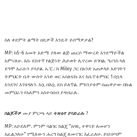
ስለ ቀደምት ልማት ዘዴዎች እንዴት ይሰማዎታል?
MP: ከ5-6 አመት እድሜ ያለው ልጅ ጨርሶ ማውረድ እንደማይችል
አምናለሁ. እሱ ደስተኛ የልጅነት ሕይወት ሊኖረው ይገባል. ግሪንስ ካለ
ደግሞ እራሱን ያሳያል. ኤፒ.: ከ Miley ጋር በአንድ አጠቃላይ እድገትን
ትምህርት ቤት ውስጥ አንድ ወር አሳለፍኩ እና ከሴፕቴምበር 1 በኋላ
እንደገና እንሄዳለን. እሷ በእሷ ደስ ይለኛል. ምክንያቱም በጨዋታው በኩል
መምህራን የአለምን አስተሳሰብ ያዳብራሉ.
በልጆችዎ
ሙያ ምርጫ ላይ
ተጽዕኖ ያሳድራሉ
?
MP: አይደለም. ምንም ሳልገር ከልጄ "አባዬ, ተዋናይ ለመሆን
እፈልጋለሁ" የሚለውን ሐረግ ከልጄ ለመናገር እፈራለሁ. ይህ በጣም