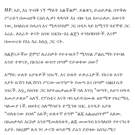
MP: አይ, እኔ ጥብቅ ነኝ ማለት አልችልም. ይልቁን, ይጠይቃል. በጥቅሉ
ሥራዬን በመጠየቅ ርዕሰ ሊቃነ ጳጳሳት እኔ ብዙ ጊዜ እሠራለሁ. እውነት
ነው, ከባለቤቴ ከላሪሳ እና ሚላንኮክም ጋር በዲካ ላይ ከሚገኙ ጓደኞቼ ጋር
አረፈ. ለአራት ቀናት አባቴ ነበርኩ-እኔ ልጄን ተንከባከባትች. እናም
በመሠረቱ የእኔ ላራ ከእሷ ጋር ናት.
ከልጅነታችሁ ጀምሮ ለራስዎት የተተዉት? ሚካሃል ፖልሲማኮ የተባለ
አንድ ተዋናይ, በአገሪቱ ውስጥ በጣም የታወቀው ሰው?
እማዬ: ሁለት አያቴዎች ነበሩኝ. እና ሁለት ተቃራኒዎች. የእናቱ እናት
አያት ዜሽን ከሊሽካን ሥርወ-መንግሥት የመጣ እና በጣም ብልህ ሴት
ነበረች. እሷ, ከአባቴ ጋር እየተጨቃጨቀች ሳለ እንኳ "ወጣት, አሁን በዱላ
እመታታለሁ" አለኝ. የፓስቲና እናት ባባ አይዳ በሙሉ ዕድሜዋ የፋርማሲ
ባለሙያ ነች. ዘወትር ስለማሳደጉ ይሟገቱ ነበር. አንዲት አያቱ
"ብላቴናው ይበላ" አለች; ሁለተኛ ደግሞ "ልጁ አልጨበጥም" አለው.
በአጠቃላይ እርስዎ እንደሚመለከቱት, ልጁ መመገብ እንዳለበት የተናገሩት
አያት. ከዚህም ሌላ ገና ታናሽ ወንድሜ ያሬን ያደባው አስገራሚና