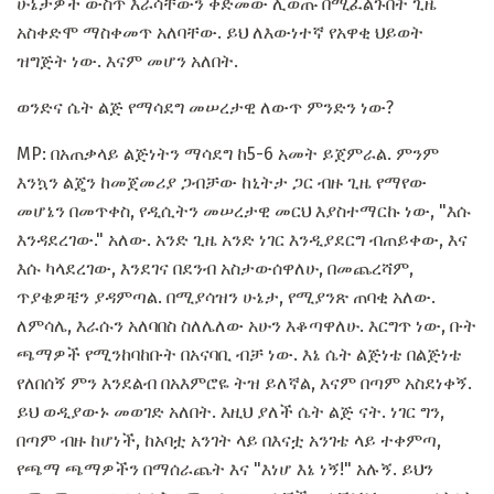
ሁኔታዎች ውስጥ እራሳቸውን ቀድመው ሊወጡ በሚፈልጉበት ጊዜ
አስቀድሞ ማስቀመጥ አለባቸው. ይህ ለእውነተኛ የአዋቂ ህይወት
ዝግጅት ነው. እናም መሆን አለበት.
ወንድና ሴት ልጅ የማሳደግ መሠረታዊ ለውጥ ምንድን ነው?
MP: በአጠቃላይ ልጅነትን ማሳደግ ከ5-6 አመት ይጀምራል. ምንም
እንኳን ልጄን ከመጀመሪያ ጋብቻው ከኒትታ ጋር ብዙ ጊዜ የማየው
መሆኔን በመጥቀስ, የዲሲትን መሠረታዊ መርህ እያስተማርኩ ነው, "እሱ
እንዳደረገው." አለው. አንድ ጊዜ አንድ ነገር እንዲያደርግ ብጠይቀው, እና
እሱ ካላደረገው, እንደገና በደንብ አስታውሰዋለሁ, በመጨረሻም,
ጥያቄዎቼን ያዳምጣል. በሚያሳዝን ሁኔታ, የሚያንጽ ጠባቂ አለው.
ለምሳሌ, እራሱን አለባበስ ስለሌለው አሁን እቆጣዋለሁ. እርግጥ ነው, ቡት
ጫማዎች የሚንከባከቡት በአናባቢ ብቻ ነው. እኔ ሴት ልጅነቴ በልጅነቴ
የለበሰኝ ምን እንደልብ በአእምሮዬ ትዝ ይለኛል, እናም በጣም አስደነቀኝ.
ይህ ወዲያውኑ መወገድ አለበት. እዚህ ያለች ሴት ልጅ ናት. ነገር ግን,
በጣም ብዙ ከሆነች, ከአባቷ አንገት ላይ በእናቷ አንገቴ ላይ ተቀምጣ,
የጫማ ጫማዎችን በማሰራጨት እና "እነሆ እኔ ነኝ!" አሉኝ. ይህን