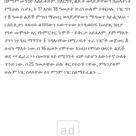
በምንም መንገድ አልፈቅድም. በእርግጥ, ልጆች ወላጆቻቸውን በጠላትነት
የሚጠሉ ሲሆኑ, ከ 17 እስከ 18 ዓመታት ድረስ ሁሉም ያቀርባሉ. ነገር ግን
የ 8 ዓመቱ ልጆች ምግብ ማጠብ, ወላጆቻቸውን ማዳመጥ እፈልጋለሁ -
ርዕሰ ሊቃነ ጳጳሳቱ ቆሻሻውን አውጥተው እንዲወስዱ ከጠየቁ, ከዚያ
የግድ መሞላት እና የኮምፒተር ጌሞች - ይቅርታ አይደለም. ያም ማለት
ያንን ነፃ ጊዜ ማግኘት E ንዳለባቸው በሚረዱት ተራ ነገሮች መጀመር A
ለብን ማለት ነው. በ 16 አመት የሞተው እነዚህ የሞስኮ ህጻናት ልጆች
ወደ << ፌራሪ >> በመጓዝ ላይ የሚገኙት ብቻ ሳይሆን እውነተኛ ሁለት
ጥንድ ነው. በ 25 ዓመታቸው ሁሉ ቅር የተሰኙ ናቸው, ምክንያቱም
ሁሉም ነገር ስላላቸው እና ምንም ነገር ስለማይፈልጉ ...
ad