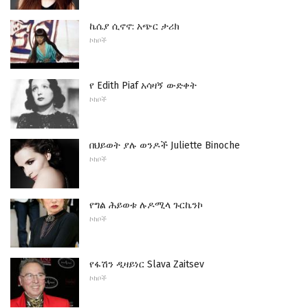
ኬሴያ ሲኖኖ: አጭር ታሪክ
ኮከቦች
የ Edith Piaf አሳዛኝ ውድቀት
ኮከቦች
በህይወት ያሉ ወንዶች Juliette Binoche
ኮከቦች
የግል ሕይወቱ ሉዶሚላ ጉርኬንኮ
ኮከቦች
የፋሽን ዲዛይነር Slava Zaitsev
ኮከቦች