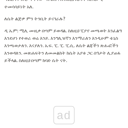
ተመሳሳይነት አለ.
ለሴት ልጅዎ ምን ትንቢት ይናገራሉ?
ዲ ኤም: ሚሊ ሙዚቃ በጣም ይወዳል. ስለዚህ ፒያኖ መጫወት እንፈልግ
እንደሆነ የተወራ ወሬ እንይ. እንግሊዝኛን እንማራለን እንዲሁም ቴኒስ
እንጫወታለን. እናያለን. ኤፍ. ፒ. ፒ. ፒ.ሲ. ለሴት ልጃችን ጽሑፎችን
እንወዳለን. መጽሐፍትን ለመመልከት ከሴት አያቱ ጋር ሰዓታት ሊያጠፋ
ይችላል. ስለዚህ በጣም ከባድ ሴት ናት.
ad