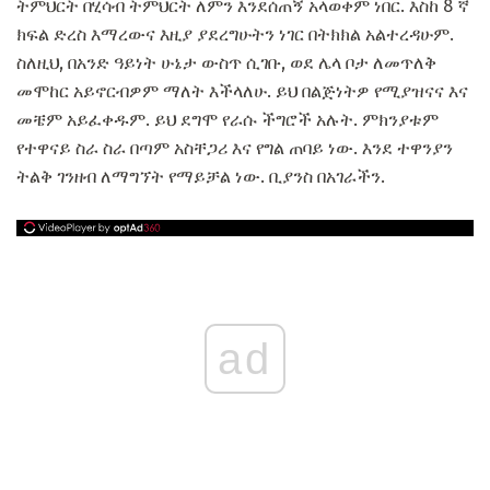
ትምህርት በሂሳብ ትምህርት ለምን እንደሰጠኝ አላወቀም ነበር. እስከ 8 ኛ
ክፍል ድረስ እማረውና እዚያ ያደረግሁትን ነገር በትክክል አልተረዳሁም.
ስለዚህ, በአንድ ዓይነት ሁኔታ ውስጥ ሲገቡ, ወደ ሌላ ቦታ ለመጥለቅ
መሞከር አይኖርብዎም ማለት እችላለሁ. ይህ በልጅነትዎ የሚያዝናና እና
መቼም አይፈቀዱም. ይህ ደግሞ የራሱ ችግሮች አሉት. ምክንያቱም
የተዋናይ ስራ ስራ በጣም አስቸጋሪ እና የግል ጠባይ ነው. እንደ ተዋንያን
ትልቅ ገንዘብ ለማግኘት የማይቻል ነው. ቢያንስ በአገራችን.
ad