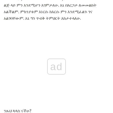
ልጅ ላይ ምን እንደሚሆን እገምታለሁ. እኔ በእርጋታ ለመመልከት
አልችልም. ምክንያቱም እነርሱ ከእርሱ ምን እንደሚፈልጉ ገና
አልገባቸውም. እኔ ግን ጥብቅ ትምህርት እከታተላለሁ.
ad
ንጹህ ጳጳስ ናችሁ?