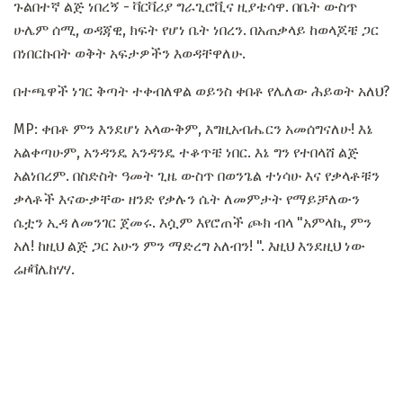
ጉልበተኛ ልጅ ነበረኝ - ቫርቫሪያ ግራጊሮቪና ዚያቴሳዋ. በቤት ውስጥ
ሁሌም ሰሚ, ወዳጃዊ, ክፍት የሆነ ቤት ነበረን. በአጠቃላይ ከወላጆቼ ጋር
በነበርኩበት ወቅት አፍታዎችን እወዳቸዋለሁ.
በተጫዋች ነገር ቅጣት ተቀብለዋል ወይንስ ቀበቶ የሌለው ሕይወት አለህ?
MP: ቀበቶ ምን እንደሆነ አላውቅም, እግዚአብሔርን አመሰግናለሁ! እኔ
አልቀጣሁም, አንዳንዴ አንዳንዴ ተቆጥቼ ነበር. እኔ ግን የተበላሸ ልጅ
አልነበረም. በስድስት ዓመት ጊዜ ውስጥ በወንጌል ተነሳሁ እና የቃላቶቹን
ቃላቶች እናውቃቸው ዘንድ የቃሉን ሴት ለመምታት የማይቻለውን
ሴቷን ኢዳ ለመንገር ጀመሩ. እሷም እየሮጠች ጮክ ብላ "አምላኬ, ምን
አለ! ከዚህ ልጅ ጋር አሁን ምን ማድረግ አለብን! ". እዚህ እንደዚህ ነው
ሬዞቫሌከሃሃ.