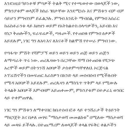
እንደነዚህ ዓይነቶቹ ምሳዎች ትልቅ ሚና የተጫወተው በወላጆች ነው,
ምክንያቱም ወላጆች ከስራ ገበታቸው እንደሚነሱ እና ምሽቱን ብቻ ብቻ
ሳይሆን ምግብንም ይፈልጋሉ. ምግብ እንዴት ማብሰል, የምግብ አሰራር
ከሬስቶራንቱ ላይ እዘዝን ወይም የአትክልተስ ሰላጣዎችን, አይብስ እና
የስጋ ቅጠሎችን, ፍራፍሬዎች, ጣፋጮች. የተጠበቁ የምግብ ዕቃዎች
አይደሉም, ነገር ግን ለአባ እና ለእናቶች ከልሞሽ የተሠራ ምግብ ነው.
የጣፋጭ ምሽት የሻምፓኝ ወይን ወይን ወይን ጠጅ ወይን ጠጅን
ለማጣራት ጥሩ ነው. ጠረጴዛውን በረጋቸው ሻማ በተጠበቁ የሻጋጭ
አረሞች ወይም በትንንሽ አበባዎች ታስቀምጣቸዋለህ. ኦርጅናል
ኦፕሬሽኖችን በመፍጠር እራስዎን በአንድ ላይ መሰብሰብ የሚችሉበት
የሜዳ አበባዎች አይደሉም. ጠረጴዛን ለማስጌጥ ጥቅም ላይ የሚውሉ
ትላልቅ አበባዎች እምብዛም አይጠቀሙም, ምክንያቱም በተቃራኒ ወንበር
ላይ ተቀምጠዋል.
ነገር ግን ምሽቱን ለማቀናበር ከቤተሰብ ፎቶ ላይ ተንሸራታች ትዕይንት
ማዘጋጀት እና በቃለ መፃፍ "ማስታወሻ መመልከቱ" በሚለው ማስታወሻ
ላይ መጻፍ ይችላሉ. በተጨማሪም ለወላጆች ቀላል የፍቅር ቀልዶችን