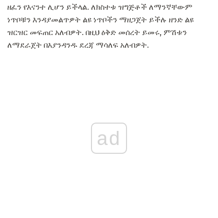
ዘፈን የእናንተ ሊሆን ይችላል. ለክስተቱ ዝግጅቶች ለማንኛቸውም
ነጥቦቹን እንዳያመልጥዎት ልዩ ነጥቦችን ማዘጋጀት ይችሉ ዘንድ ልዩ
ዝርዝር መፍጠር አለብዎት. በዚህ ዕቅድ መሰረት ይመሩ, ምሽቱን
ለማደራጀት በእያንዳንዱ ደረጃ ማሳለፍ አለብዎት.
ad