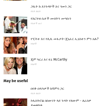
ጋሌት ከ እንጉዳዮች እና ጎመን ጋር
የቤት ለቤት
የእርጉዝ ሴቶች መብትን መጣሱን
የሴቶች ጤና
የፒትቶ እና የሊሌ መፋታት-ጄኒፈር ኢኒስቶን ምን አሉ?
ኮከቦች
ጂም ካርሪ እና ዬኒ McCarthy
ኮከቦች
May be useful
በሳቅ በዱካዎች ከሻምሳ ጋር
የቤት ለቤት
ኮሌስትሮል በሰውነት ላይ ጉዳት የለውም - ለራስዎ
ይመልከቱ