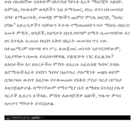
ሁሉ በአብዛኛው አስቀድሞ በእንዲህ ዓይነቱ እራት ማዘጋጀት አለበት.
ለምሳሌ, የሁለቱም ወላጆችን ጊዜ ለማሳመር, የስራ ቀንን በተመሳሳይ
ሰዓት ለማጠናቀቅ, ተወዳጅ ምግቦችን ጨምሮ ምናሌ አዘጋጅ, "ክብረ
በዓሉ" አድራጊዎችን ብቻውን ትተው የሚወጡበትን ቦታ ማሰብ. በአርብ
አመት ምሽት, ወላጆች, ከሰዓታት በኋላ የድካም ስሜት ሲመጣባቸው እና
ዘና እንዲሉ ሲመጡ የዚህን እቅድ በእራት መመገብ ጥሩ ነው.
በተጨማሪም በቀጣዩ ቀን ሥራ ለመጀመር መነሳት አይኖርባቸውም,
ጊዜያቸውን በሙሉ ይደሰትባቸዋል. ያልገርዎት ነገር ይፈልጋሉ?
ለአባታችሁ እና ለእናታችሁ ምሽት ለእራሱ ኦፊሴላዊ ግብዣ ይላኩ.
ለሮሜቲቭ እራት ይህንን ግብዣ በጠንካራ ዶኩሜንት መልክ ወይም
በጋዜጣው ውስጥ እዚያው የተቀመጠው የእቅድ ፖስታ ካርታ በፖስታ
ይዘጋጅልዎታል. ለማንኛውም የማተሚያ ቤት ለማዘዝ እንዲህ ያሉት
ካርዶች ሊደረጉ ይችላሉ. ምሽት ለወዳጆችዎ አበቦች, ጣፋጭ ምሳና
ስጦታን ማካተት ይኖርበታል.