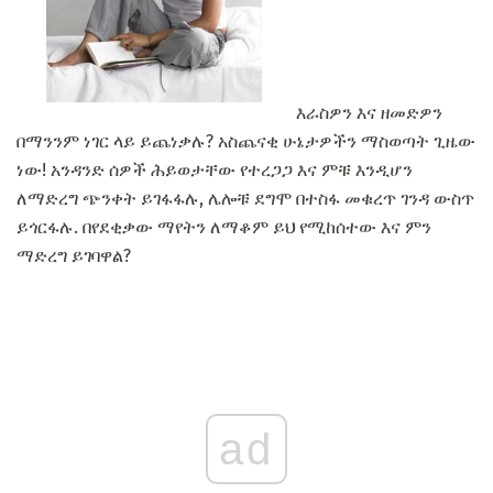
እራስዎን እና ዘመድዎን
በማንንም ነገር ላይ ይጨነቃሉ? አስጨናቂ ሁኔታዎችን ማስወጣት ጊዜው
ነው! አንዳንድ ሰዎች ሕይወታቸው የተረጋጋ እና ምቹ እንዲሆን
ለማድረግ ጭንቀት ይገፋፋሉ, ሌሎቹ ደግሞ በተስፋ መቁረጥ ገንዳ ውስጥ
ይጎርፋሉ. በየደቂቃው ማየትን ለማቆም ይህ የሚከሰተው እና ምን
ማድረግ ይገባዋል?
ad