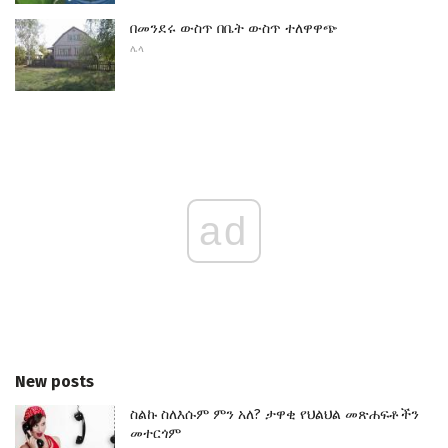
በመንደሩ ውስጥ በቤት ውስጥ ተለዋዋጭ
ሌላ
ad
New posts
ስልኩ ስለእሱም ምን አለ? ታዋቂ የህልህል መጽሐፍቶችን
መተርጎም