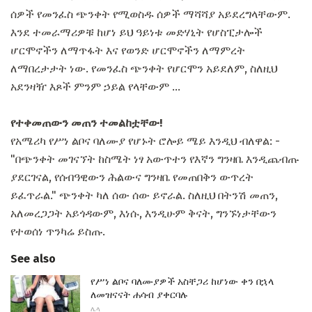
ሰዎች የመንፈስ ጭንቀት የሚወስዱ ሰዎች ማሻሻያ አይደረግላቸውም.
እንደ ተመራማሪዎቹ ከሆነ ይህ ዓይነቱ መድሃኒት የሆስፒታሎች
ሆርሞኖችን ለማጥፋት እና የወንድ ሆርሞኖችን ለማምረት
ለማበረታታት ነው. የመንፈስ ጭንቀት የሆርሞን አይደለም, ስለዚህ
አደንዛዥ እጾች ምንም ኃይል የላቸውም ...
የተቀመጠውን መጠን ተመልከቷቸው!
የአሜሪካ የሥነ ልቦና ባለሙያ የሆኑት ሮሎይ ሜይ እንዲህ ብለዋል: -
"በጭንቀት መገናኘት ከስሜት ነፃ አውጥተን የእኛን ግንዛቤ እንዲጨብጡ
ያደርገናል, የሰብዓዊውን ሕልውና ግንዛቤ የመጠበቅን ውጥረት
ይፈጥራል." ጭንቀት ካለ ሰው ሰው ይኖራል. ስለዚህ በትንሽ መጠን,
አለመረጋጋት አይጎዳውም, እነሱ, እንዲሁም ቅናት, ግንኙነታቸውን
የተወሰነ ጥንካሬ ይስጡ.
See also
የሥነ ልቦና ባለሙያዎች አስቸጋሪ ከሆነው ቀን በኋላ
ለመዝናናት ሐሳብ ያቀርባሉ
ሌላ