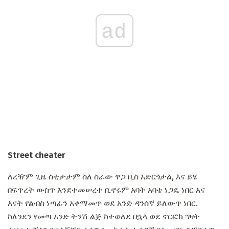
ad
Street cheater
ለረዥም ጊዜ ስቲታታም ስለ ስራው ዋጋ ቢስ አድርጎታል, እና ይሄ
በፍጥረት ውስጥ እንደተመሠረተ ቢኖሩም አባት አባቴ ነጋዴ ነበር እና
እናት የልብስ ነጣፊን አቀማመጥ ወደ አንድ ዳንሰኛ ይለውጥ ነበር.
ከለንደን የመጣ አንድ ትንሽ ልጅ ከተወለደ በኋላ ወደ ኖርፎክ ግዛት