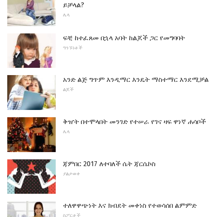
ይቻላል?
ሌላ
ፍቺ ከተፈጸመ በኋላ አባት ከልጆች ጋር የመግባባት
ግንኙነቶች
አንድ ልጅ ግጥም እንዲማር እንዴት ማስተማር እንደሚቻል
ልጆች
ቅዠት በተሞላበት መንገድ የተሠራ የገና ዛፍ ዋነኛ ሐሳቦች
ሌላ
ጃምበር 2017 ለተባለች ሴት ጃርሴኮስ
ያልታወቀ
ተለዋዋጭነት እና ክብደት መቀነስ የተወሳሰበ ልምምድ
ስፖርቶች