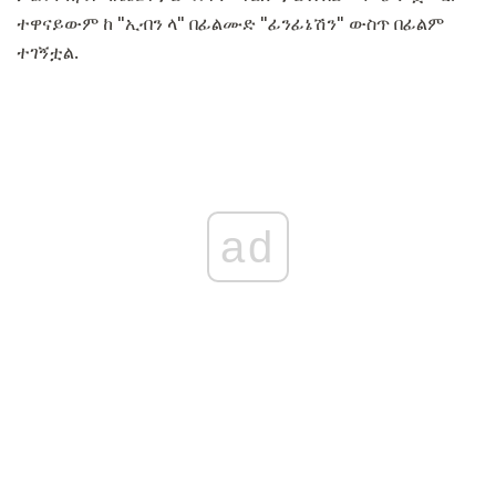
ተዋናይውም ከ "ኢብን ላ" በፊልሙድ "ፊንፊኔሽን" ውስጥ በፊልም
ተገኝቷል.
ad