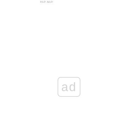
የቤት ለቤት
ad