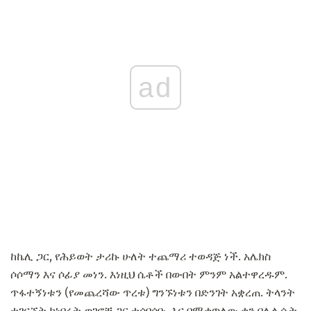
ad
ከኬሊ ጋር, የሕይወት ታሪኩ ሁለት ተጨማሪ ተወዳጅ ነች. አሌክስ
ሶሶማን እና ሶፊያ መነን. እነዚህ ሴቶች በውበት ምንም አልተዋረዱም.
ጥፋተኝነቱን (የመጨረሻው ጥረቱ) ግንኙነቱን በድንገት አቋረጠ. ትላንት
ተገናኙት ከነበሩት ወገኖቹ ጋር ተሰባሰቡ, እና በሚቀጥለው ቀን በሌላ ሴት