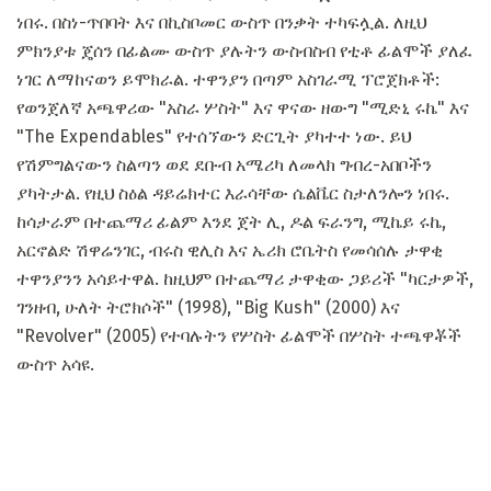
ነበሩ. በስነ-ጥበባት እና በኪስቦመር ውስጥ በንቃት ተካፍሏል. ለዚህ
ምክንያቱ ጄሰን በፊልሙ ውስጥ ያሉትን ውስብስብ የቲቶ ፊልሞች ያለፈ
ነገር ለማከናወን ይሞክራል. ተዋንያን በጣም አስገራሚ ፕሮጀክቶች:
የወንጀለኛ አጫዋሪው "አስራ ሦስት" እና ዋናው ዘውግ "ሚድኒ ሩኬ" እና
"The Expendables" የተሰኘውን ድርጊት ያካተተ ነው. ይህ
የሽምግልናውን ስልጣን ወደ ደቡብ አሜሪካ ለመላክ ግብረ-አበቦችን
ያካትታል. የዚህ ስዕል ዳይሬክተር እራሳቸው ሴልቬር ስታለንሎን ነበሩ.
ከሳታራም በተጨማሪ ፊልም እንደ ጀት ሊ, ዶል ፍራንግ, ሚኬይ ሩኬ,
አርኖልድ ሽዋሬንገር, ብሩስ ዊሊስ እና ኤሪክ ሮቤትስ የመሳሰሉ ታዋቂ
ተዋንያንን አሳይተዋል. ከዚህም በተጨማሪ ታዋቂው ጋይሪች "ካርታዎች,
ገንዘብ, ሁለት ትሮክሶች" (1998), "Big Kush" (2000) እና
"Revolver" (2005) የተባሉትን የሦስት ፊልሞች በሦስት ተጫዋቾች
ውስጥ አሳዩ.