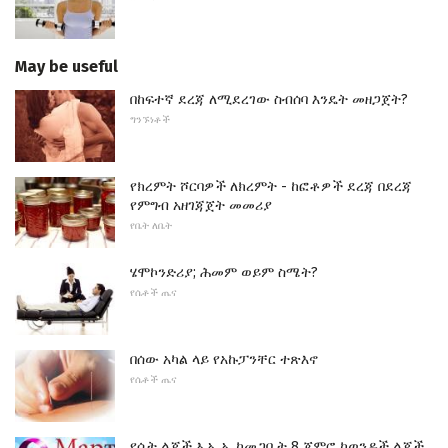
May be useful
በከፍተኛ ደረጃ ለሚደረገው ስብሰባ እንዴት መዘጋጀት?
ግንኙነቶች
የክረምት ሾርባዎች ለክረምት - ከፎቶዎች ደረጃ በደረጃ
የምግብ አዘገጃጀት መመሪያ
የቤት ለቤት
ሄሞኮንድሪያ; ሕመም ወይም ስሜት?
የሴቶች ጤና
በሰው አካል ላይ የአኩፓንቸር ተጽእኖ
የሴቶች ጤና
የሴት ልጆች እ.ኤ.አ. ከመጋቢት 8 ጀምሮ ከወንዶች ልጆች