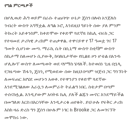
የግል ምርጫዎች
በሆሊዉድ ሕግ ወይም በራሱ ተጨባጭ ሁኔታ ጄሰን በሎስ አንጀለስ
ንብረት ውስጥ አግኝቷል. ለግል ኑሮ, እንደዚህ ዓይነት ሰው ያለ ምንም
ትኩረት አይቀንስም. ከቀድሞው የቀድሞ ጓደኛዬ ከኬሊ ብሩክ ጋር
የተዛመደ ታሪካዊ ታሪክም ተጠቃዋል. ተዋናይዋ የ 17 ዓመቷ ገና 17
ዓመት ሲሆነው መጣ. ማራኪ ሴት በሲኒማ ውስጥ ስቲቫም ውስጥ
ስኬታማ ስለመሆኑ ሲያውቅ, ከባለቤታቸው የቢልዬ ዞን ሆቴል በአንዱ
ሆሊሎፕ ውስጥ ለመጫወት ወደ ባሃማስ ሄዳለች. ከተወሰነ ጊዜ በኋላ,
የጋዜጣው ሽፋን, ጄሰን, የሚወደው ሰው ከዚህ በጣም ዝጀብ ጋር ግንኙነት
ለመፍጠር እየሄደ መሆኑን አወቀ. የተዋንያን የቀድሞ ጓደኛው
እንደሚገልጸው እራሷን ለመምራት ትፈልግ ነበር. ስቴታም በጣም
ተሰናክሏል. እንዲያውም አባትዬ ኬሊ ያለች ልጁን መኖር እንደማይችል
በመግለጽ እርስ በእርሳቸው እንዲታረቁ ጠየቁት. ይህ ሁሉ የፍቅር ታሪክ
እስከ ዛሬ ድረስ ግን ጄሰን በሁሉም ነገር ከ Brooke ጋር ለመገናኘት
መሞከሩ ነው.