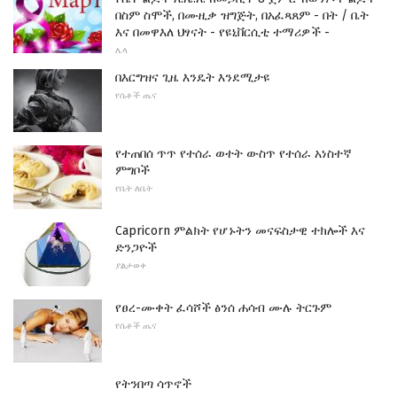
በስም ስሞች, በሙዚቃ ዝግጅት, በአፈጻጸም - በት / ቤት
እና በመዋእለ ህፃናት - የዩኒቨርሲቲ ተማሪዎች -
ሌላ
በእርግዝና ጊዜ እንዴት እንደሚታዩ
የሴቶች ጤና
የተጠበሰ ጥጥ የተሰራ ወተት ውስጥ የተሰራ አነስተኛ
ምግቦች
የቤት ለቤት
Capricorn ምልክት የሆኑትን መናፍስታዊ ተክሎች እና
ድንጋዮች
ያልታወቀ
የፀረ-ሙቀት ፈሳሾች ፅንሰ ሐሳብ ሙሉ ትርጉም
የሴቶች ጤና
የትንበጣ ሳጥኖች