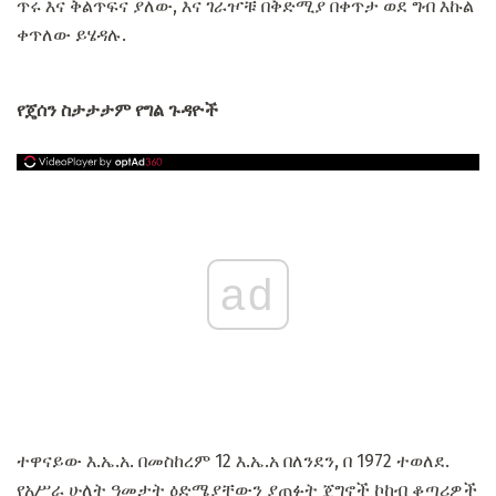
ጥሩ እና ቅልጥፍና ያለው, እና ገራዦቹ በቅድሚያ በቀጥታ ወደ ግብ እኩል
ቀጥለው ይሄዳሉ.
የጄሰን ስታታታም የግል ጉዳዮች
ad
ተዋናይው እ.ኤ.አ. በመስከረም 12 እ.ኤ.አ በለንደን, በ 1972 ተወለደ.
የአሥራ ሁለት ዓመታት ዕድሜያቸውን ያጠፉት ጀግኖች ኮከብ ቆጣሪዎች