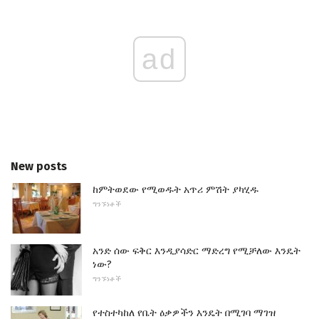
ad
New posts
ከምትወደው የሚወዱት አጥሪ ምሽት ያካሂዱ
ግንኙነቶች
አንድ ሰው ፍቅር እንዲያሳድር ማድረግ የሚቻለው እንዴት
ነው?
ግንኙነቶች
የተስተካከለ የቤት ዕቃዎችን እንዴት በሚገባ ማገዝ