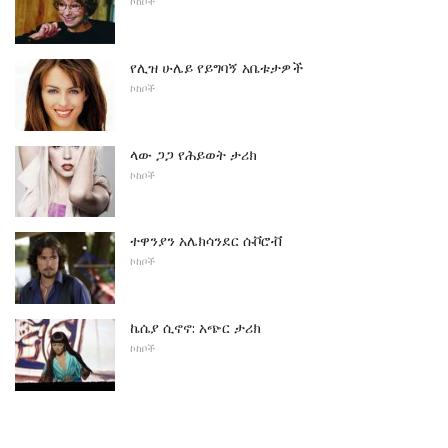
ኮከቦች
የሊዝ ሁሌይ የይግባኝ አቤቱታዎች
ኮከቦች
ላው ጋጋ የሕይወት ታሪክ
ኮከቦች
ተዋንያን አሌክሳንደር ሱቮሮቭ
ኮከቦች
ኬሴያ ሲኖኖ: አጭር ታሪክ
ኮከቦች