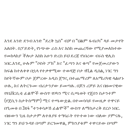
እንደ አንድ ደንብ አንድ "ደረቅ ኳስ" ብቻ በ "ህልም ፋብሪካ" ላይ መታየት
አለበት. ስፓይድት, የነጭው ራስ እና እስከ መጨረሻው የሚያመለክተው
የመከላከያ ችሎታ እስከ አሁን ድረስ ይህ ደረጃ የነበረው ብሩስ ዊሊስ
ነበር.እንደ, ሁሉም "ሶስት ፖክ" እና "ፈጣን እና ቁጣ" የመጀመሪያውን
ክፍል ከተለቀቀ በኋላ የተቃዋሚው ተወዳጅ ቦታ የቪል ዲሰል, ነገር ግን
ከየትኛውም ቦታ ጀምረው አዲስ ጀግና, በተጨማሪም ለአሜሪካዊ ላልሆኑ
ሁሉ, እና ለትርጉሙ ብሪታንያው ይመጣሉ. በጆን ሪቻይ እና በዘመናዊው
የዩኒቨርሲቲ ፊልሞች ውስጥ የቦካን ሚና ሲጫወት የጄሰን ስታንተም
(የጀሲን ስታትስማም) ሚና ተጫውቷል. በተመሳሳይ የሙዚቃ ተዋናይ
በዒመቱ በ 3x4 "ተንቀሳቃሽ ፊልሞች" ውስጥ ለማስታረቅ ደርሶ ነበር.
ብዙውን ጊዜ ስታታም ለተለያዩ ተግባራት የተተወ ነው ብለው ያምናሉ,
ነገር ግን ይህ ጉዳይ በጣም ይርገመዋል, ምክንያቱም ተዋናይው በጣም