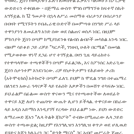
ተዛወረ. ጄሰን የወላጆቹን ፈለግ ለመከተል ፈቃደኛ ባለመሆኑ ስፖርታዊ
ውድድሩን ተቀበለው - በጅማሬ ውስጥ ሞገስ በማግኘቱ ከፍተኛ ስኬት
አግኝቷል. ከ 12 ዓመታት በኋላ ለሥራ መሰማቱ ብሪታንያ በብሪታንያ
በብዛት የሚገኙትን የብሔራዊ ቡድኖች በመምጣቱ በንግድ ሥራ ላይ
ተዋንያንን ለመፈለግ አንድ ሰው ወደ ስልጠና ወስዶ ነበር. በዚህም
ምክንያት ጄሰን በጣም ከሚያስደንቁ የልብስ ልብሶች መካከል አንዱ ነበር.
ብዙም ሳይቆይ ጋይ ሪቻይ "ካርዶች, ገንዘብ, ሁለት በርሜል" በመባል
የሚታወቀው ዋነኛ ደጋፊ ሆኖ ተገኝቷል. በዛን ጊዜ ዳይሬክተሩ
የተዋጣላቸው ተጫዋቾችን በጣም ይፈልጋሉ, እና ስፖንሰር አድራጊው
ጄሰን ስታንተም እንደነገረው. ሪቻ የስታትታምን የሕይወት ታሪክ
(አትሞቲክስ) አትኩሮት በጣም ፈለገ. ይህም ከ ሞዴል ንግድ በተጨማሪ
በለንደን አውራ ጎዳናዎች ላይ የሐሰት እቃዎችን በመሸጥ ተካፍሎ ነበር.
ይህ ፊልም በፊልሙ ውስጥ ዋናውን ሚና የተጫወተችው ለወደፊት
ተዋናይ እጅ ለሆነ ተጨባጭ ውጤት ሊሆን ይችላል. ተዋናይው በስራው
ላይ አዲስ አድማስ እንዲያገኝ የረዳው ይህ ፊልም ነው. ይህን ውድድር
ለማራመድ ጃአን "ሌላ ትልቅ ጃክፖት" ተብሎ በሚጠራው ሌላ ጋይድ
ውስጥ ተጫውቷል; ከዚያም የእንግሊዝን እንግሊዝ ቀጥታ ወደ ሆሊዉድ
ይሄድና ከጆን ካሌኔሪን ጋር "ድንቅ ማርስ" ጋር አብሮ መሥራት ጀመረ.