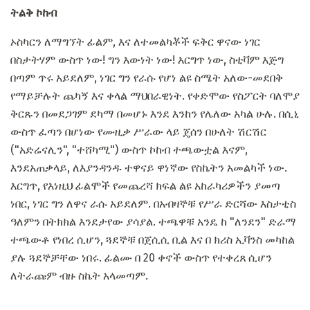
ትልቅ ኮከብ
ኦስካርን ለማግኘት ፊልም, እና ለተመልካቾች ፍቅር ዋናው ነገር
በስታትሃም ውስጥ ነው! ግን እውነት ነው! እርግጥ ነው, ስቲቫም እጅግ
በጣም ጥሩ አይደለም, ነገር ግን የራሱ የሆነ ልዩ ስሜት አለው-መደበቅ
የማይቻሉት ጨካኝ እና ቀላል ማህበራዊነት. የቀድሞው የስፖርት ባለሞያ
ቅርጹን በመደጋገም ደካማ በመሆኑ እንደ እንከን የሌለው አካል ሁሉ. በሲኒ
ውስጥ ፈጣን በሆነው የሙዚቃ ሥራው ላይ ጄሰን በሁለት ሽርሽር
("አድሬናሊን", "ተሸካሚ") ውስጥ ኮከብ ተጫውቷል እናም,
እንደአጠቃላይ, ለእያንዳንዱ ተዋናይ ዋነኛው የስኬትን አመልካች ነው.
እርግጥ, የእነዚህ ፊልሞች የመጨረሻ ክፍል ልዩ አከራካሪዎችን ያመጣ
ነበር, ነገር ግን ለዋና ራሱ አይደለም. በአብዛኞቹ የሥራ ድርሻው እስታቲስ
ዓለምን በትክክል እንደታየው ያሳያል. ተጫዋቹ አንዴ ከ "ለንደን" ድራማ
ተጫውቶ የነበረ ሲሆን, ጓደኞቹ በጀሲሲ ቢል እና በ ክሪስ ኢቫንስ መካከል
ያሉ ጓደኞቻቸው ነበሩ. ፊልሙ በ 20 ቀኖች ውስጥ የተቀረጸ ሲሆን
ለትራጩም ብዙ ስኬት አላመጣም.