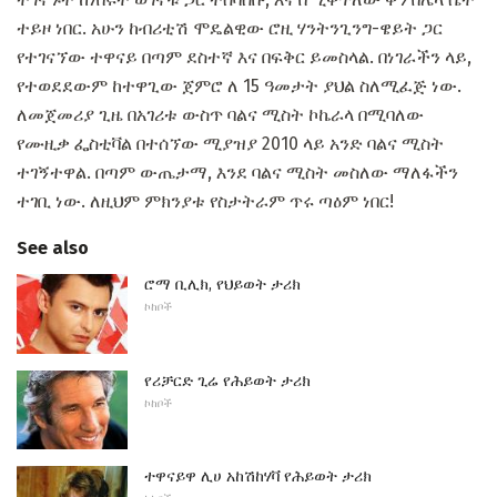
ተይዞ ነበር. አሁን ከብሪቲሽ ሞዴልዊው ሮዚ ሃንትንጊንግ-ዌይት ጋር
የተገናኘው ተዋናይ በጣም ደስተኛ እና በፍቅር ይመስላል. በነገራችን ላይ,
የተወደደውም ከተዋጊው ጀምሮ ለ 15 ዓመታት ያህል ስለሚፈጅ ነው.
ለመጀመሪያ ጊዜ በአገሪቱ ውስጥ ባልና ሚስት ኮኬራላ በሚባለው
የሙዚቃ ፌስቲቫል በተሰኘው ሚያዝያ 2010 ላይ አንድ ባልና ሚስት
ተገኝተዋል. በጣም ውጤታማ, እንደ ባልና ሚስት መስለው ማለፋችን
ተገቢ ነው. ለዚህም ምክንያቱ የስታትራም ጥሩ ጣዕም ነበር!
See also
ሮማ ቢሊክ, የህይወት ታሪክ
ኮከቦች
የሪቻርድ ጊሬ የሕይወት ታሪክ
ኮከቦች
ተዋናይዋ ሊሀ አከሽከሃቫ የሕይወት ታሪክ