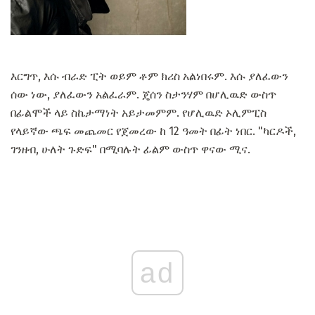
እርግጥ, እሱ ብራድ ፒት ወይም ቶም ክሪስ አልነበሩም. እሱ ያለፈውን
ሰው ነው, ያለፈውን አልፈራም. ጄሰን ስታንሃም በሆሊዉድ ውስጥ
በፊልሞች ላይ ስኬታማነት አይታመምም. የሆሊዉድ ኦሊምፒስ
የላይኛው ጫፍ መጨመር የጀመረው ከ 12 ዓመት በፊት ነበር. "ካርዶች,
ገንዘብ, ሁለት ጉድፍ" በሚባሉት ፊልም ውስጥ ዋናው ሚና.
ad