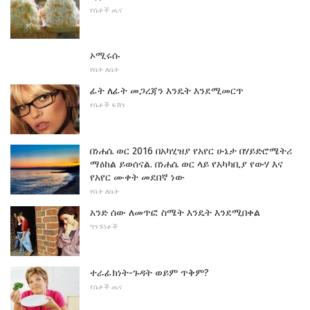
የሴቶች ጤና
ኦሚሩሱ
የቤት ለቤት
ፊት ለፊት መጋረጃን እንዴት እንደሚመርጥ
የሴቶች ፋሽን
በነሐሴ ወር 2016 በአካሂዝያ የአየር ሁኔታ በሃይድሮሜትሪ
ማዕከል ይወሰናል. በነሐሴ ወር ላይ የአካካቢያ የውሃ እና
የአየር ሙቀት መደበኛ ነው
የቤት ለቤት
አንድ ሰው ለመጥፎ ስሜት እንዴት እንደሚበቀል
ግንኙነቶች
ተራፊክነት-ጉዳት ወይም ጥቅም?
የሴቶች ጤና