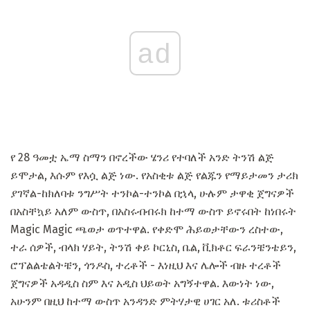
ad
የ 28 ዓመቷ ኤማ ስማን በኖረችው ሄንሪ የተባለች አንድ ትንሽ ልጅ
ይሞታል, እሱም የእሷ ልጅ ነው. የአስቂቱ ልጅ የልጁን የማይታመን ታሪክ
ያገኛል-ከክለባቱ ንግሥት ተንኮል-ተንኮል በኋላ, ሁሉም ታዋቂ ጀግናዎች
በአስቸኳይ አለም ውስጥ, በአስሩብብሩክ ከተማ ውስጥ ይኖሩበት ከነበሩት
Magic Magic ጫወታ ወጥተዋል. የቀድሞ ሕይወታቸውን ረስተው,
ተራ ሰዎች, ብላክ ሃይት, ትንሽ ቀይ ኮርኒስ, ቤል, ቪክቶር ፍራንቼንቴይን,
ሮፕልልቴልትቼን, ጎንዶስ, ተረቶች - እነዚህ እና ሌሎች ብዙ ተረቶች
ጀግናዎች አዳዲስ ስም እና አዲስ ህይወት አግኝተዋል. እውነት ነው,
አሁንም በዚህ ከተማ ውስጥ አንዳንድ ምትሃታዊ ሀገር አለ. ቱሪስቶች