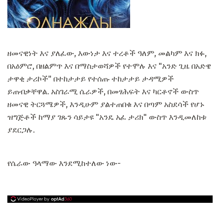
ዘመናዊነት እና ያለፈው, እውነታ እና ተረቶች ዓለም, መልካም እና ክፉ,
በአዕምሮ, በዘልምጥ እና በማስታወሻዎች የተሞሉ እና "አንድ ጊዜ በአድዌ
ታዋቂ ታሪኮች" በተከታታይ የተሰጡ ተከታታይ ታዳሚዎች
ይጠብቃቸዋል. አስገራሚ ሴራዎች, በመፃሕፍት እና ካርቶኖች ውስጥ
ዘመናዊ ትርጓሜዎች, እንዲሁም ያልተጠበቁ እና በጣም አስደሳች የሆኑ
ዝግጅቶች ከማያ ገጹን ሳይታዩ "አንዴ አፈ ታሪክ" ውስጥ እንዲመለከቱ
ያደርጋሉ.
የሴራው ዓላማው እንደሚከተለው ነው-