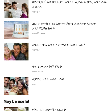
በድርጊቶች እና በባህሪያት እንዴት ሊያውቁ ቻሉ, እንደ ሰው
ይወዳሉ
ግንኙነቶች
ጤናን መንከባከብ: እውነተኛውን ለመለየት እንዴት
እንደሚቻል ከፋይ
የሴቶች ውበት
እንዴት ጥሩ እናት እና ሚስት መሆን ነው?
ግንኙነቶች
ቀይ የቀጭን ኮምፕሌት
የቤት ለቤት
ለፓርቲ አንድ ቀላል ሀሳብ
ሌላ
May be useful
የጀርከርክ ጠቃሚ ባህርያት