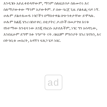
እንዲገቡ አይፈቀድላቸውም, ማንም ስለዚህ ቦታ ስለመኖሩ እና
ስለማያውቀው ማንም አያውቅም. ያ ሰው ባረጀ ጊዜ ያልፋል; ባዶ ነኝ.
ሁሉም ያልተለመዱ ነገሮችን በማስተዋል በጭንቀታቸው ይሞላሉ.
ሁሉም ከልጁ ሄንሪ በስተቀር. በቲያትር ታሪኮች በመታገዝ እናቱ
የከተማው ከንቲባ ነው እንጂ የእርሱ አይደለችም, ነገር ግን አሳዳጊው,
እንደዚሁም ደግሞ ክፉ ንግሥት ናት. በዚህም ምክንያት ሄንሪ ሄኖክን, እና
በትንቢቱ መሰረት, አዳኝን ፍለጋ ሄዶ ነበር.
ad