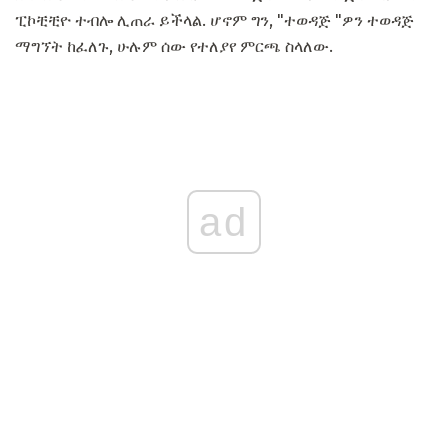
ፒኮቺቺዮ ተብሎ ሊጠራ ይችላል. ሆኖም ግን, "ተወዳጅ "ዎን ተወዳጅ
ማግኘት ከፈለጉ, ሁሉም ሰው የተለያየ ምርጫ ስላለው.
ad