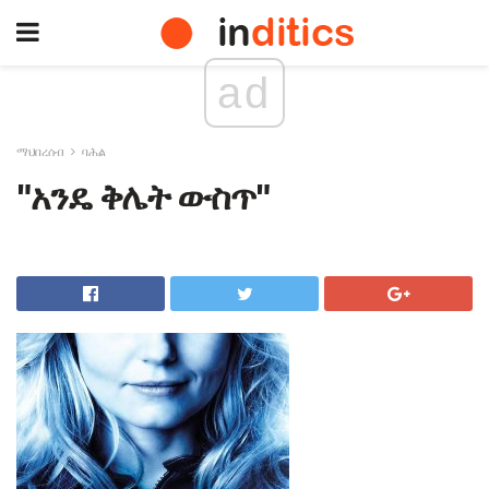
ad
ማህበረሰብ
ባሕል
"አንዴ ቅሌት ውስጥ"