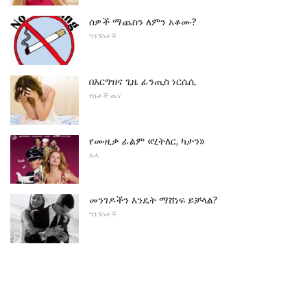
ሰዎች ማጨስን ለምን አቆሙ?
ግንኙነቶች
በእርግዝና ጊዜ ፊንጢስ ነርሴሲ
የሴቶች ጤና
የሙዚቃ ፊልም «ሂትለር, ካታን»
ሌላ
መንገዶችን እንዴት ማሸነፍ ይቻላል?
ግንኙነቶች