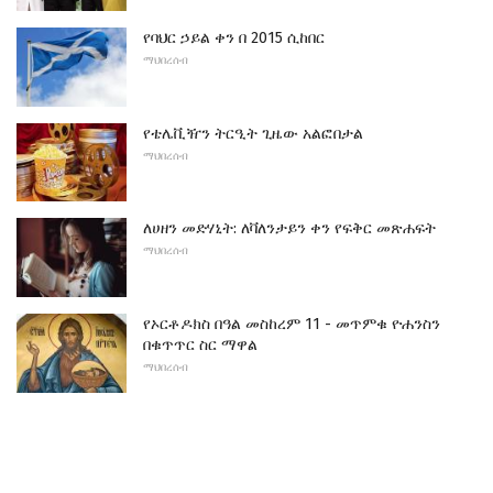
የባህር ኃይል ቀን በ 2015 ሲከበር
ማህበረሰብ
የቴሌቪዥን ትርዒት ​​ጊዜው አልፎበታል
ማህበረሰብ
ለሀዘን መድሃኒት: ለቫለንታይን ቀን የፍቅር መጽሐፍት
ማህበረሰብ
የኦርቶዶክስ በዓል መስከረም 11 - መጥምቁ ዮሐንስን
በቁጥጥር ስር ማዋል
ማህበረሰብ