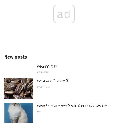
ad
New posts
የተጠበሰ ቺም
የቤት ለቤት
የሱፍ አበቦች ምርቶች
የሴቶች ጤና
የድመት ዝርያዎች-የቅዱስ ፒተርስበርግ ጌጣጌጥ
ሌላ