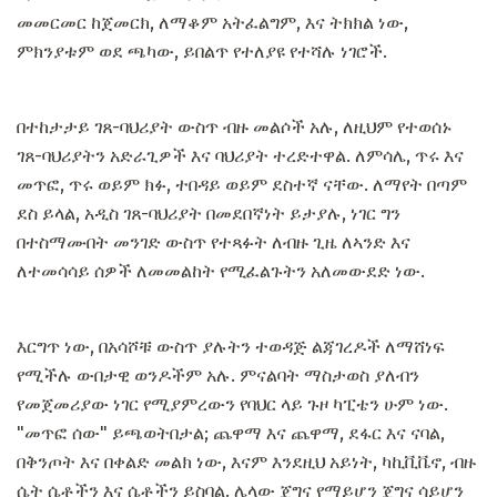
መመርመር ከጀመርክ, ለማቆም አትፈልግም, እና ትክክል ነው,
ምክንያቱም ወደ ጫካው, ይበልጥ የተለያዩ የተሻሉ ነገሮች.
በተከታታይ ገጸ-ባህሪያት ውስጥ ብዙ መልሶች አሉ, ለዚህም የተወሰኑ
ገጸ-ባህሪያትን አድራጊዎች እና ባህሪያት ተረድተዋል. ለምሳሌ, ጥሩ እና
መጥፎ, ጥሩ ወይም ክፉ, ተበዳይ ወይም ደስተኛ ናቸው. ለማየት በጣም
ደስ ይላል, አዲስ ገጸ-ባህሪያት በመደበኛነት ይታያሉ, ነገር ግን
በተስማሙበት መንገድ ውስጥ የተጻፉት ለብዙ ጊዜ ለኣንድ እና
ለተመሳሳይ ሰዎች ለመመልከት የሚፈልጉትን አለመውደድ ነው.
እርግጥ ነው, በአሳሾቹ ውስጥ ያሉትን ተወዳጅ ልጃገረዶች ለማሸነፍ
የሚችሉ ውበታዊ ወንዶችም አሉ. ምናልባት ማስታወስ ያለብን
የመጀመሪያው ነገር የሚያምረውን የባህር ላይ ጉዞ ካፒቴን ሁም ነው.
"መጥፎ ሰው" ይጫወትበታል; ጨዋማ እና ጨዋማ, ደፋር እና ናባል,
በቅንጦት እና በቀልድ መልክ ነው, እናም እንደዚህ አይነት, ካኪቪቬኖ, ብዙ
ሴት ሴቶችን እና ሴቶችን ይስባል. ሌላው ጀግና የማይሆን ​​ጀግና ሳይሆን