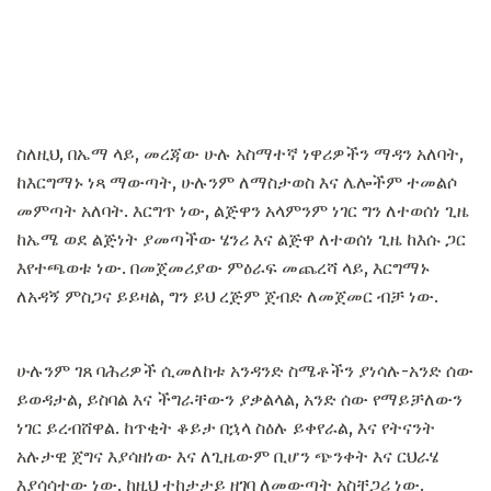
ስለዚህ, በኤማ ላይ, መረጃው ሁሉ አስማተኛ ነዋሪዎችን ማዳን አለባት,
ከእርግማኑ ነጻ ማውጣት, ሁሉንም ለማስታወስ እና ሌሎችም ተመልሶ
መምጣት አለባት. እርግጥ ነው, ልጅዋን አላምንም ነገር ግን ለተወሰነ ጊዜ
ከኤሜ ወደ ልጅነት ያመጣችው ሄንሪ እና ልጅዋ ለተወሰነ ጊዜ ከእሱ ጋር
እየተጫወቱ ነው. በመጀመሪያው ምዕራፍ መጨረሻ ላይ, እርግማኑ
ለአዳኝ ምስጋና ይይዛል, ግን ይህ ረጅም ጀብድ ለመጀመር ብቻ ነው.
ሁሉንም ገጸ ባሕሪዎች ሲመለከቱ አንዳንድ ስሜቶችን ያነሳሉ-አንድ ሰው
ይወዳታል, ይስባል እና ችግራቸውን ያቃልላል, አንድ ሰው የማይቻለውን
ነገር ይረብሸዋል. ከጥቂት ቆይታ በኋላ ስዕሉ ይቀየራል, እና የትናንት
አሉታዊ ጀግና እያሳዘነው እና ለጊዜውም ቢሆን ጭንቀት እና ርህራሄ
እያሳሳተው ነው. ከዚህ ተከታታይ ዘገባ ለመውጣት አስቸጋሪ ነው.