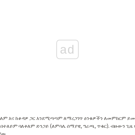
ad
ለም እና ከቆዳዎ ጋር እንደሚጣጣም ለማረጋገጥ ዕንቁዎችን ለመምከርም ይመከ
 በተለይም ባለቀለም ድንጋይ (ለምሳሌ ሰማያዊ, ግራጫ, ጥቁር). ብዙውን ጊዜ
ቸው.