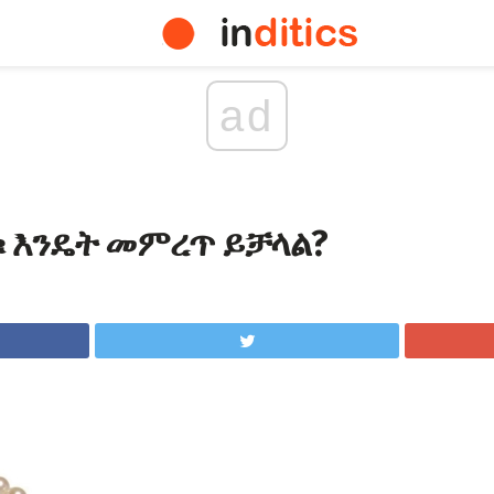
ad
ቁ እንዴት መምረጥ ይቻላል?