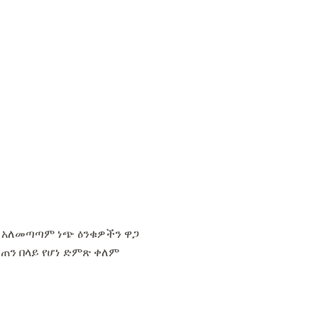
ፅ አለመጣጣም ነጭ ዕንቁዎችን ዋጋ
መጠን በላይ የሆነ ድምጽ ቀለም