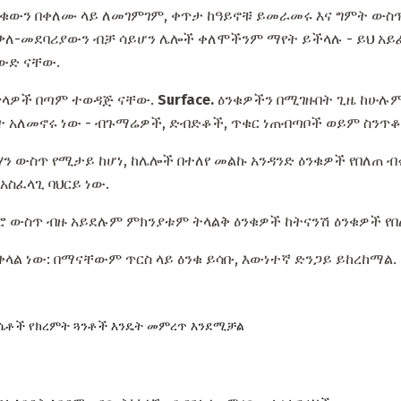
ንቁውን በቀለሙ ላይ ለመገምገም, ቀጥታ ከዓይኖቹ ይመራመሩ እና ግምት ውስጥ
 የቃለ-መደባሪያውን ብቻ ሳይሆን ሌሎች ቀለሞችንም ማየት ይችላሉ - ይህ አ
ውድ ናቸው.
 ጥላዎች በጣም ተወዳጅ ናቸው.
Surface.
ዕንቁዎችን በሚገዙበት ጊዜ ከሁሉ
 አለመኖሩ ነው - ብጉማሬዎች, ድብድቆች, ጥቁር ነጠብጣቦች ወይም ስንጥቆ
ን ውስጥ የሚታይ ከሆነ, ከሌሎች በተለየ መልኩ አንዳንድ ዕንቁዎች የበለጠ ብሩ
 አስፈላጊ ባህርይ ነው.
 ውስጥ ብዙ አይደሉም ምክንያቱም ትላልቅ ዕንቁዎች ከትናንሽ ዕንቁዎች የበ
ቀላል ነው: በማናቸውም ጥርስ ላይ ዕንቁ ይሳቡ, እውነተኛ ድንጋይ ይከረከማል.
ሴቶች የክረምት ጓንቶች እንዴት መምረጥ እንደሚቻል