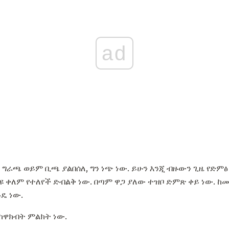
ad
ግራጫ ወይም ቢጫ ያልበሰለ, ግን ነጭ ነው. ይሁን እንጂ ብዙውን ጊዜ የድም
ለያዩ ቀለም የተለየች ድብልቅ ነው. በጣም ዋጋ ያለው ተዝቦ ድምጽ ቀይ ነው. ከ
ዴ ነው.
የከዋክብት ምልክት ነው.