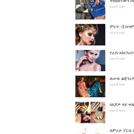
ትክክለኛውን ቦ
የሴቶች ፋሽን
ምርጥ -3 በጣ
የሴቶች ፋሽን
የራስ-አከርካሪ
የሴቶች ፋሽን
ለሙሉ ልጃገረዶ
የሴቶች ፋሽን
በእጆዎ ላይ ቀ
የሴቶች ፋሽን
ለምረቃ ፓርቲ እ