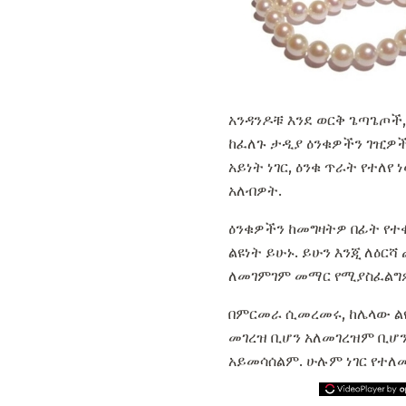
አንዳንዶቹ እንደ ወርቅ ጌጣጌጦች
ከፈለጉ ታዲያ ዕንቁዎችን ገዢዎ
አይነት ነገር, ዕንቁ ጥራት የተለ
አለብዎት.
ዕንቁዎችን ከመግዛትዎ በፊት የተቀ
ልዩነት ይሁኑ. ይሁን እንጂ ለዕ
ለመገምገም መማር የሚያስፈልግዎ
በምርመራ ሲመረመሩ, ከሌላው ልዩ
መገረዝ ቢሆን አለመገረዝም ቢሆን 
አይመሳሰልም. ሁሉም ነገር የተለመ