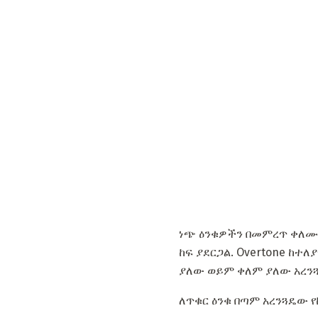
ነጭ ዕንቁዎችን በመምረጥ ቀለሙ 
ከፍ ያደርጋል. Overtone ከተ
ያለው ወይም ቀለም ያለው አረንጓ
ለጥቁር ዕንቁ በጣም አረንጓዴው 