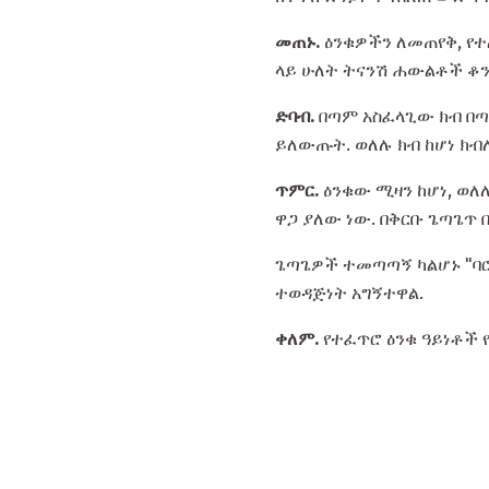
መጠኑ.
ዕንቁዎችን ለመጠየቅ, የተ
ላይ ሁለት ትናንሽ ሐውልቶች ቆን
ድባብ.
በጣም አስፈላጊው ክብ በጣም
ይለውጡት. ወለሉ ክብ ከሆነ ክብሉ
ጥምር.
ዕንቁው ሚዛን ከሆነ, ወለ
ዋጋ ያለው ነው. በቅርቡ ጌጣጌጥ
ጌጣጌዎች ተመጣጣኝ ካልሆኑ "ባሮክ
ተወዳጅነት አግኝተዋል.
ቀለም.
የተፈጥሮ ዕንቁ ዓይነቶች 