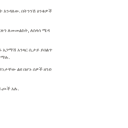
ት እንዳለው. በትንንሽ ዕንቁዎች
ቅርጽን ለመመልከት, ለስላሳ ሜዳ
ዱ አጋማሽ አንጻር ሲታይ ይበልጥ
ቀማሉ.
ዓይነታቸው ልዩ በሆኑ ሰዎች ዘንድ
ራጮች አሉ.