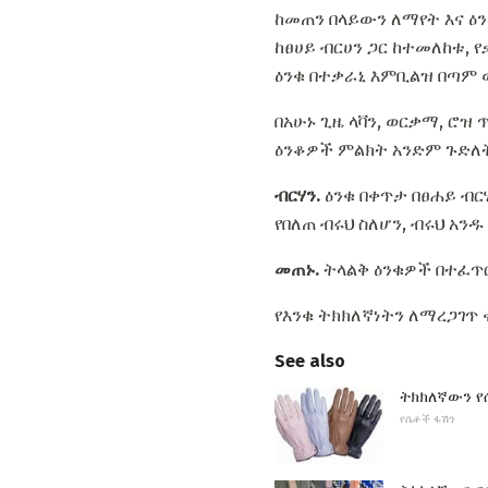
ከመጠን በላይውን ለማየት እና ዕ
ከፀሀይ ብርሀን ጋር ከተመለከቱ,
ዕንቁ በተቃራኒ እምቢልዝ በጣም 
በአሁኑ ጊዜ ላቫን, ወርቃማ, ሮዝ
ዕንቆዎች ምልክት አንድም ጉድለት
ብርሃን.
ዕንቁ በቀጥታ በፀሐይ ብርሃ
የበለጠ ብሩህ ስለሆን, ብሩህ አንዱ
መጠኑ.
ትላልቅ ዕንቁዎች በተፈጥሮ
የእንቁ ትክክለኛነትን ለማረጋገጥ 
See also
ትክክለኛውን የ
የሴቶች ፋሽን