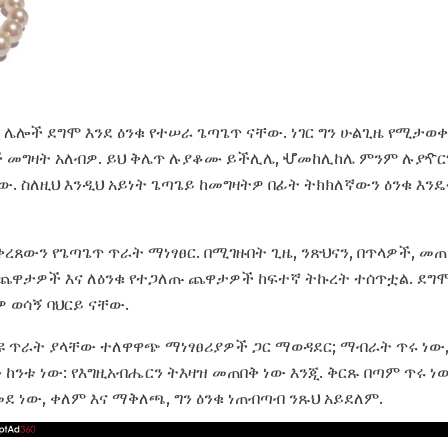
, ሌሎች ደግሞ እንደ ዕንቁ የተሠራ ጌጣጌጥ ናቸው. ነገር ግን ሁልጊዜ የሚታ
ች መግዛት አለብዎ. ይህ ቅሌጥ ሉያቆሙ ይችሊሌ, ሇመከሊከሌ ምንም ሉያዯር
የ ነው. ስለዚህ እንዲህ አይነት ጌጣጌይ ከመግዛትዎ በፊት ትክክለኛውን ዕንቁ 
ረጸውን የጌጣጌጥ ጥራት ማነፃፀር. በሚገዙበት ጊዜ, ንጽህናን, በጥላዎች, መጠኖ
ርሻ ጨዋታዎች እና ለዕንቁ የተጋለጡ ጨዋታዎች ከፍተኛ ትኩረት ተሰጥቷል. ደግ
 ወሳኝ ባህርይ ናቸው.
 ጥራት ያላቸው ተለዋዋጭ ማነፃፀሪያዎች ጋር ማወዳደር; ማብራት ጥሩ ነው, ነ
ከንቱ ነው: የእግዚአብሔርን ትእዛዝ መጠበቅ ነው እንጂ. ቅርጹ በጣም ጥሩ ነው
ደ ነው, ቀለም እና ማቅለጫ, ግን ዕንቁ ነጠብጣብ ንጹህ አይደለም.