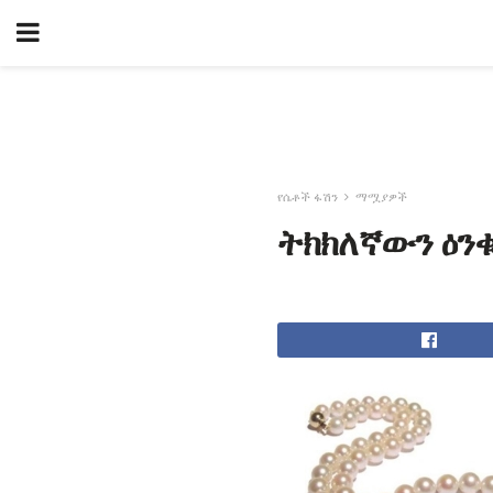
የሴቶች ፋሽን
ማሟያዎች
ትክክለኛውን ዕን