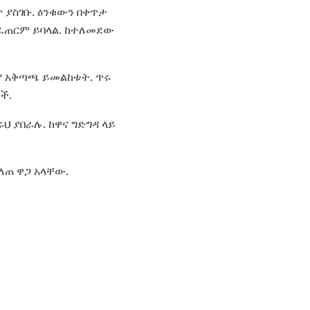
 ያስገቡ. ዕንቁውን በቀጥታ
ይፈጠርም ይባላል. ከተለመደው
ም አቅጣጫ ይመልከቱት. ጥሩ
ች.
ህ ያበራሉ. ከዋና ግድግዳ ላይ
ለጠ ዋጋ አላቸው.