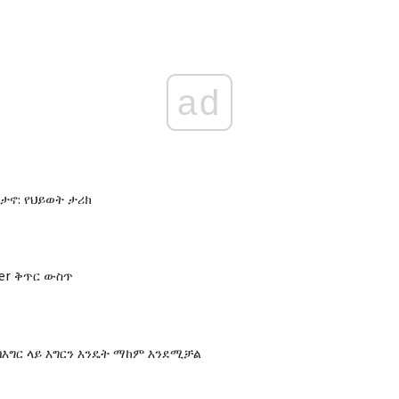
ad
ታኖ: የህይወት ታሪክ
sier ቅጥር ውስጥ
በእግር ላይ እግርን እንዴት ማከም እንደሚቻል