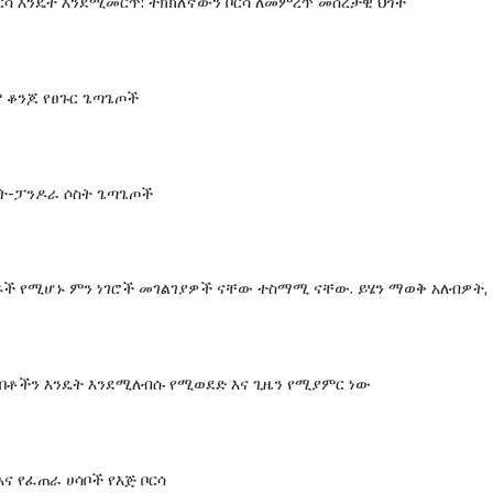
ርሳ እንዴት እንደሚመርጥ: ትክክለኛውን ቦርሳ ለመምረጥ መሰረታዊ ህጎች
ም ቆንጆ የፀጉር ጌጣጌጦች
ነት-ፓንዶራ ሶስት ጌጣጌጦች
ች የሚሆኑ ምን ነገሮች መገልገያዎች ናቸው ተስማሚ ናቸው. ይሄን ማወቅ አለብዎት,
ለበቶችን እንዴት እንደሚለብሱ የሚወደድ እና ጊዜን የሚያምር ነው
ና የፈጠራ ሀሳቦች የእጅ ቦርሳ