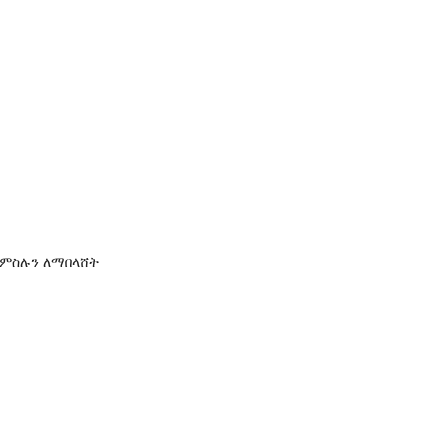
 ምስሉን ለማበላሸት