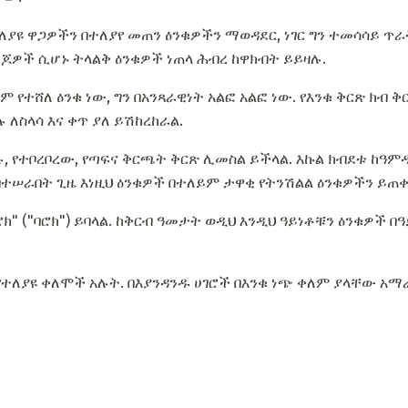
ለያዩ ዋጋዎችን በተለያየ መጠን ዕንቁዎችን ማወዳደር, ነገር ግን ተመሳሳይ ጥራ
ጆዎች ሲሆኑ ትላልቅ ዕንቁዎች ነጠላ ሕብረ ከዋክብት ይይዛሉ.
 የተሸለ ዕንቁ ነው, ግን በአንጻራዊነት አልፎ አልፎ ነው. የእንቁ ቅርጽ ክብ 
 ለስላሳ እና ቀጥ ያለ ይሽከረከራል.
ሉ, የተቦረቦረው, የጣፍና ቅርጫት ቅርጽ ሊመስል ይችላል. እኩል ክብደቱ ከዓም
 በተሠራበት ጊዜ እነዚህ ዕንቁዎች በተለይም ታዋቂ የትንሽልል ዕንቁዎችን ይጠ
" ("ባሮክ") ይባላል. ከቅርብ ዓመታት ወዲህ እንዲህ ዓይነቶቹን ዕንቁዎች በ
የተለያዩ ቀለሞች አሉት. በእያንዳንዱ ሀገሮች በእንቁ ነጭ ቀለም ያላቸው አማ