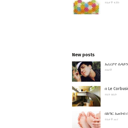
የሴቶች ፋሽን
New posts
አሪሪያኖ ሴላይን
ኮከቦች
በ Le Corbu
የቤት ለቤት
በእግር አጠገብ 
የሴቶች ጤና