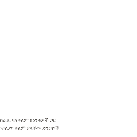
ራል. ባለቀለም ከዕንቁዎች ጋር
 የተለያየ ቀለም ያላቸው ድንጋዮች