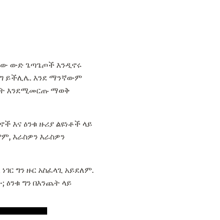
ወቀው ውድ ጌጣጌጦች እንዲኖሩ
ግ ይችሊሌ. እንደ ማንኛውም
እንዴት እንደሚመርጡ ማወቅ
ች እና ዕንቁ ዙሪያ ልዩነቶች ላይ
ሞም, እራስዎን እራስዎን
ገር ግን ዙር አስፈላጊ አይደለም.
; ዕንቁ ግን በእንጨት ላይ