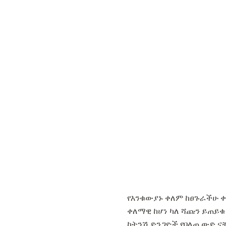
የእንቁውያኑ ቀለም ከፀጉራችሁ ቀ
ቀለማዊ ከሆነ ካለ ሻጩን ይጠይቁ
ከትንሽ ድንጋዮች የበለጠ ውድ ና