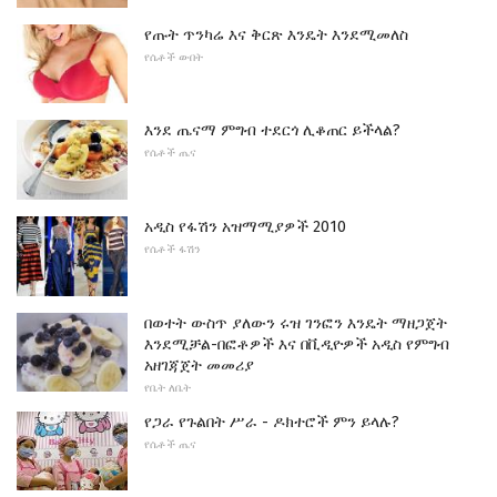
የጡት ጥንካሬ እና ቅርጽ እንዴት እንደሚመለስ
የሴቶች ውበት
እንደ ጤናማ ምግብ ተደርጎ ሊቆጠር ይችላል?
የሴቶች ጤና
አዲስ የፋሽን አዝማሚያዎች 2010
የሴቶች ፋሽን
በወተት ውስጥ ያለውን ሩዝ ገንፎን እንዴት ማዘጋጀት
እንደሚቻል-በፎቶዎች እና በቪዲዮዎች አዲስ የምግብ
አዘገጃጀት መመሪያ
የቤት ለቤት
የጋራ የጉልበት ሥራ - ዶክተሮች ምን ይላሉ?
የሴቶች ጤና