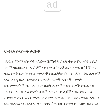
ad
አንዳንድ የሕይወት ታሪኮች
ክሌር ራያንኖን ሆል የተወለደው በሦስተኛ ደረጃ ትልቁ የአውስትራሊያ
ከተማ ብሪስቤን ነው. ይህም የሆነው በ 1988 የበጋው ወር በ 11 ኛ ቀን
ነበር. የሆት ቤተሰብ ብዙ ዘመዶች የነበራቸው ሲሆን ከእሷ በቀር ሌላ ልጅ
አልነበረም; ከእሷ በተጨማሪ ሁለት ሌሎች እህቶችና ታላቅ
ወንድማማቾች ነበሩ.እርሷም ዘጠኝ እህቶችና ወንድሞች የነበራቸው
ከአባቱ ከአርባ በላይ የአጎት ልጆች እና የአጎት ልጆች ነበሩ. የወደፊቱ
ተዋናይዋ እናት እናት የአፍሪቃ እንግሊዝኛ ሴት ናት, በእድሜው አንዲት
ልጅ በእንግሊዝ ብሪታንያንን የጎበኘችው በዚህ ምክንያት ነበር. ከልጅነቷ