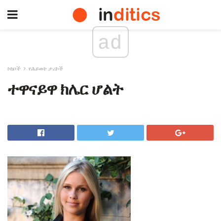
ad
ኮከቦች
የሕይወት ታሪኮች
ተዋናይዋ ክሌር ሆልት