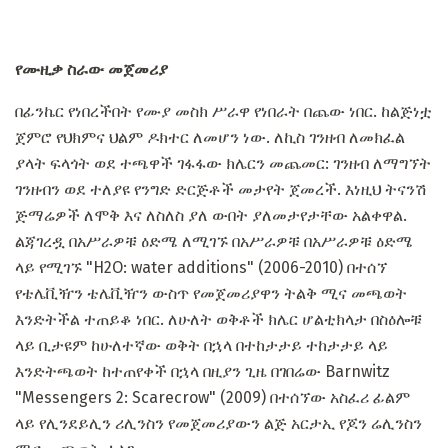
የሙዚቃ ስራው መጀመሪያ
በፊንኬር የነበረችበት የሙያ መስክ ሥራዋ የነበራት በጨው ነበር. ከልጅነቷ
ጀምሮ የህክምና ህልም ዶክተር ለመሆን ነው. ለኪስ ገንዘብ ለመክፈል
ያላት ፍላጎት ወደ ተጫዋች ገፋፋው ክሌርን መጨመር: ገንዘብ ለማግኘት
ገንዘብን ወደ ተለያዩ የንግድ ድርጅቶች መታየት ጀመረች. እነዚህ ትናንሽ
ጅማሬዎች ለሞቅ እና ለስለስ ያለ ውበት ያለመታየታቸው አልቀዋል.
ልጃገረዷ በአሥራዎቹ ዕድሜ ለሚገኙ በአሥራዎቹ በአሥራዎቹ ዕድሜ
ላይ የሚገኙ "H2O: water additions" (2006-2010) በተሰኘ
የቴሌቪዥን ቴሌቪዥን ውስጥ የመጀመሪያዋን ትልቅ ሚና መጫወት
እንድትችል ተጠይቆ ነበር. ለሁለት ወቅቶች ክሌር ሆልቲክላታ በስዕሎቹ
ላይ ቢታዩም ከሁለተኛው ወቅት በኋላ በተከታታይ ተከታታይ ላይ
እንድትጫወት ከተጠየቀች በኋላ በዚያን ጊዜ በገበሬው Barnwitz
"Messengers 2: Scarecrow" (2009) በተሰኘው አስፈሪ ፊልም
ላይ የሊንደይሊን ሪሊንስን የመጀመሪያውን ልጅ አርታኢ የጆን ሬሊንስን