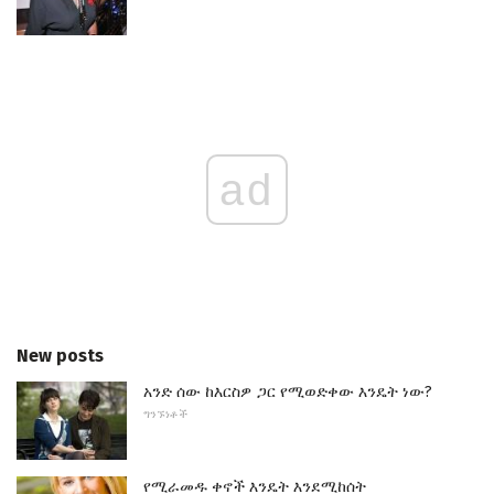
ad
New posts
አንድ ሰው ከእርስዎ ጋር የሚወድቀው እንዴት ነው?
ግንኙነቶች
የሚራመዱ ቀኖች እንዴት እንደሚከሰት