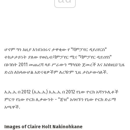
ሆኖም ግን እዚያ እንደነበሩና ታዋቂው የ "ቫምፓየር ዲየሪየርስ"
ተከታታይነት ያለው የወሲብ ቫምፓየር ሚና "ቫምፓየር ዲየሪየስ"
በኦገስት 2011 መጨረሻ ላይ ሥራውን ማካሄድ ጀመረች እና እስከዚህ ጊዜ
ድረስ ለክላውሆል አድናቂዎችም ለረዥም ጊዜ ታስታውሳለች.
እ.ኤ.አ. በ 2012 (እ.ኤ.አ.) እ.ኤ.አ. በ 2012 የኒው ዮርክ አሻንጉሊቶች
ምርጥ የኒው ዮርክ ሊቃውንት - "ጃዝ" አሳዛኙን የኒው ዮርክ ድራማ
አጫዋች.
Images of Claire Holt Nakinohkane