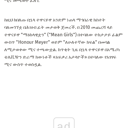
ሚና መጫወት ፈለገ.
ከዚህ ከበለጡ በኋላ ተዋናይዋ አንድም ነጠላ ማኅበራዊ ክስተት
ባለመገኘቷ በሕዝብ ፊት መታወቅ ጀመረች. በ 2010 መጨረሻ ላይ
ተዋናይዋ "ማዕከላዊቷን" ("Mean Girls") በተባለው ተከታታይ ፊልም
ውስጥ "Honour Meyer" ወይም "ለሁለተኛው ክፍል" በመባል
ለሚታወቀው ሚና ተጫውቷል. ከጥቂት ጊዜ በኋላ ተዋናይዋ በአሜሪካ
ቴሌቪዥን ድራማ ክውነቶች «አፍቃሪ አታላዮች» በተባለው የአፃፃፍ
ሚና ውስጥ ተወስዷል.
ad