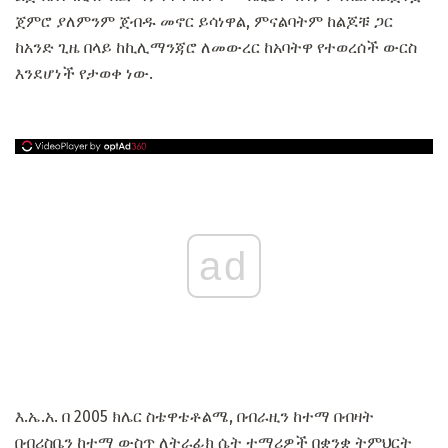
ጀምሮ ያለምንም ጀብዱ መኖር ይሳነዋል, ምናልባትም ከልጆቹ ጋር
ከአንድ ጊዜ በላይ ከኪሊማንጃሮ ለመውረር ከአባትዋ የተወረሰች ውርስ
እንደሆነች የታወቀ ነው.
ad
እ.ኤ.አ. በ 2005 ክሌር ስቴዋቴቶልሜ, በብራዚን ከተማ በብዛት
በብሪስቤን ከተማ ውስጥ ለትራፊክ ሴት ተማሪዎች በቋንቋ ትምህርት