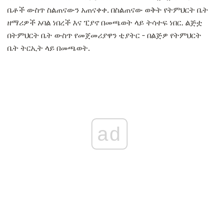
ቤቶች ውስጥ ስልጠናውን አጠናቀቀ. በስልጠናው ወቅት የትምህርት ቤት
ዘማሪዎች አባል ነበረች እና ፒያኖ በመጫወት ላይ ትሳተፍ ነበር. ልጅቷ
በትምህርት ቤት ውስጥ የመጀመሪያዋን ቲያትር - በልጅዎ የትምህርት
ቤት ትርኢት ላይ በመጫወት.
ad