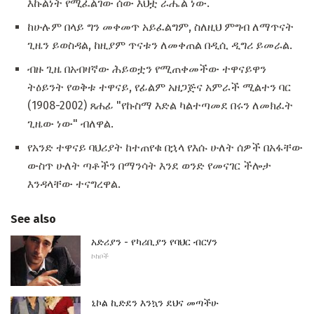
እኩልነት የሚፈልገው ሰው እህቷ ራሔል ነው.
ከሁሉም በላይ ግን መቀመጥ አይፈልግም, ስለዚህ ምግብ ለማጥናት
ጊዜን ይወስዳል, ከዚያም ጥናቱን ለመቀጠል በዲሲ ዲግሪ ይመራል.
ብዙ ጊዜ በአብዛኛው ሕይወቷን የሚጠቀመችው ተዋናይዋን
ትዕይንት የወቅቱ ተዋናይ, የፊልም አዘጋጅና አምራች ሚልተን ባር
(1908-2002) ጸሐፊ "የኩስማ እድል ካልተጣመደ በሩን ለመክፈት
ጊዜው ነው" ብለዋል.
የአንድ ተዋናይ ባህሪያት ከተጠየቁ በኋላ የእሱ ሁለት ሰዎች በአፋቸው
ውስጥ ሁለት ጣቶችን በማንሳት እንደ ወንድ የመናገር ችሎታ
እንዳላቸው ተናግረዋል.
See also
አድሪያን - የካሪቢያን የባህር ብርሃን
ኮከቦች
ኒኮል ኪድደን እንኳን ደህና መጣችሁ