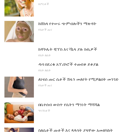
ስፖርቶች
ከሸክላ የተሠሩ ጭምብሎችን ማጽዳት
የሴቶች ጤና
ከቸኮሌት ቺፕስ እና ቫኒላ ያሉ ኩኪዎች
የቤት ለቤት
ዱባ በደረቁ አፕሪኮሮች ተጠብቆ ይቆያል
የቤት ለቤት
ለነፍሰ ጡር ሴቶች ሽፋን መለየት የሚቻልበት መንገድ
የሴቶች ጤና
በቤተሰብ ውስጥ የሴትን ማንነት ማሻሻል
ግንኙነቶች
ስለሴቶች ጡቶች እና ጳጳሳት ያላቸው አመለካከት