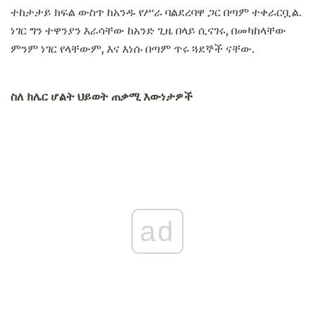
ተከታታይ ክፍል ውስጥ ከአንዱ የሥራ ባልደረባዋ ጋር በጣም ተቀራርቧል.
ነገር ግን ተዋንያን እራሳቸው ከአንድ ጊዜ በላይ ሲናገሩ, በመካከላቸው
ምንም ነገር የላቸውም, እና እነሱ በጣም ጥሩ ጓደኞች ናቸው.
ስለ ክሌር ሆልት ህይወት ጠቃሚ እውነታዎች
ad