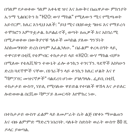
በዓለም የታወቀው ዓለም አቀፋዊ ዝና እና እውቅና በጨዋታው ምክንያት
ኤንማ ጊልበርትን ከ "H2O: ውሃ ማከል" የሚለውን ሚና የሚጫወት
አይኖርም. ክሌር እንዲህ አለች: "ይህ ሚና በህይወቷ ግዙፍ እና የማይረሳ
ተሞክሮን አምጥቷታል. ከዶልፊኖች, ወጣት ዕጢዎች እና አስገራሚ
በሚታወቀው በውቅያኖቹ ዓለቶች መካከል ያለው ግንኙነት
እስከመግባባት ድረስ በጣም እፈልጋለሁ. " በፊልም ቀረጻ ሰዓት ላይ,
ተዋናይዋ በቲቪ የቴምብር ተከታታይ ላይ «H2O: ውሃ ማከል ብቻ»
በሚለው የቴሌቪዥን ተውኔት ፊሎ ቶንኪን ተገናኘን. ጓደኞች እስካሁን
ድረስ ጓደኛሞች ናቸው. በነገራችን ላይ ቶንኪን ክሌር ሆልት እና የ
"ቫምፓየር መዝናኛዎች" ባልደረባ ሆነው ያገለግላሉ. ፌይቢ በቲቪ
ተከታታይ ውስጥ, ሃይሊ የሚባለው ዋይድል የተባለች ዋሽላ እና ታይለር
ሎድወውል ሰርቪው ቫምፓይ ለመርዳት እየሞከረ ነው.
በተከታታይ ውስጥ ፊልም ላይ ለመሥራት ሴት ልጅ በየቀኑ ማሠልጠን
እና ብዙ ልምምድ ማድረግ ነበረባት. ባለፉት ስድስት ወራት ውስጥ 80 ሺ
ዶላር ያወጣል.