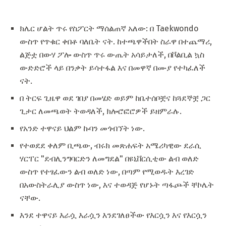
ክሌር ሆልት ጥሩ የስፖርት ማሰልጠኛ አለው: በ Taekwondo
ውስጥ የጥቁር ቀበቶ ባለቤት ናት. ከተጫዋችበት ስራዋ በተጨማሪ,
ልጅቷ በውሃ ፖሎ ውስጥ ጥሩ ውጤት አሳይታለች, በቮልቢል ኳስ
ውድድሮች ላይ በንቃት ይሳተፋል እና በመዋኛ በሙያ የተካፈለች
ናት.
በ ትርፍ ጊዜዋ ወደ ገበያ በመሄድ ወይም ከቤተሰቦቿና ከጓደኞቿ ጋር
ጊታር ለመጫወት ትወዳለች, ክሎሮፎሮዎች ይዘምራሉ.
የአንድ ተዋናይ ህልም ኩባን መጎብኘት ነው.
የተወደደ ቀለም ቢጫው, ብሩክ መጽሐፍት አሜሪካዊው ደራሲ
ሃርፐር "ደብሊንግባርድን ለመግደል" በዩኒቨርሲቲው ልብ ወለድ
ውስጥ የተፃፈውን ልብ ወለድ ነው, በጣም የሚወዱት እረገድ
በአውስትራሊያ ውስጥ ነው, እና ተወዳጅ የሆኑት ጣፋጮች ቸኮሌት
ናቸው.
እንደ ተዋናይ እራሷ እራሷን እንደገለፀችው የእርሷን እና የእርሷን