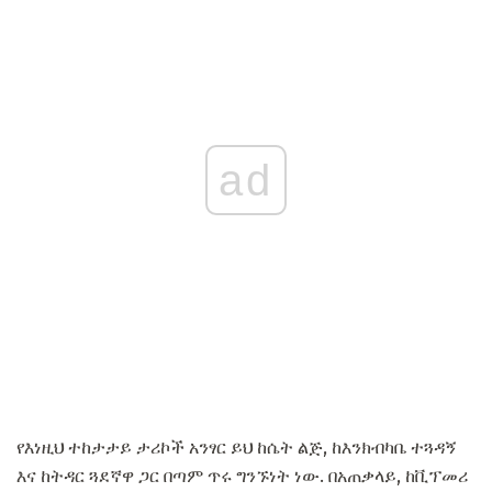
ad
የእነዚህ ተከታታይ ታሪኮች አንፃር ይህ ከሴት ልጅ, ከእንክብካቤ ተጓዳኝ
እና ከትዳር ጓደኛዋ ጋር በጣም ጥሩ ግንኙነት ነው. በአጠቃላይ, ከቪፕመሪ