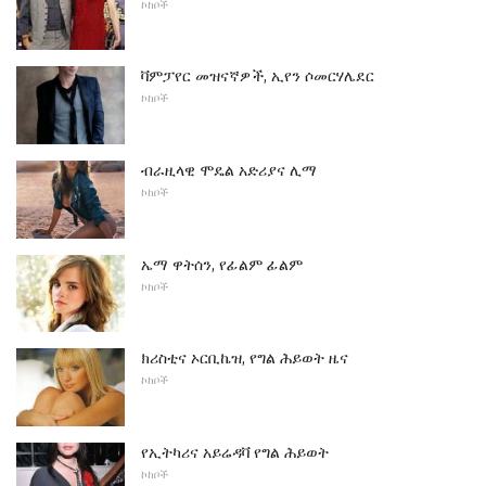
ኮከቦች
ቫምፓየር መዝናኛዎች, ኢየን ሶመርሃሌደር
ኮከቦች
ብራዚላዊ ሞዴል አድሪያና ሊማ
ኮከቦች
ኤማ ዋትሰን, የፊልም ፊልም
ኮከቦች
ክሪስቲና ኦርቢኬዝ, የግል ሕይወት ዜና
ኮከቦች
የኢትካሪና አይሬዳቫ የግል ሕይወት
ኮከቦች