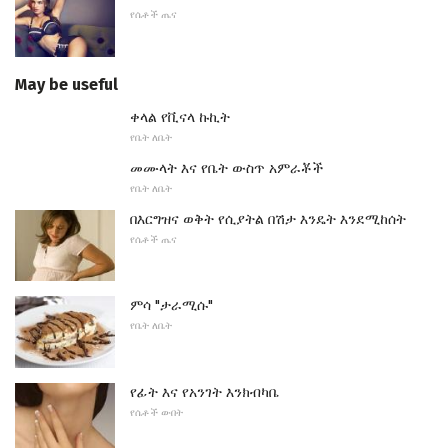
የሴቶች ጤና
May be useful
ቀላል የቪናላ ኩኪት
የቤት ለቤት
መሙላት እና የቤት ውስጥ አምራቾች
የቤት ለቤት
በእርግዝና ወቅት የሲያትል በሽታ እንዴት እንደሚከሰት
የሴቶች ጤና
ምሳ "ታራሚሱ"
የቤት ለቤት
የፊት እና የአንገት እንክብካቤ
የሴቶች ውበት