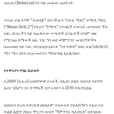
ዲዬሪስ (Rebecca) የተጣለ ሙሉው ጠላትነት.
ጥሩው ሆል ደግሞ "ተወዳጅ" የሆነችውን "ኮይቲ ሜየር" ኮሜዲ ሜየር
("Mean Girls 2") የተሰኘ "ኮሜዲ" የተባለች ተውኔት መጫወት ችላ
ነበር. በነገራችን ላይ የጨዋታው ተጫዋች ደጋፊዎች በጣም ብዙ
የሚጋጩ ስሜቶች አሉ. ነገር ግን ወደ «ቫምፓየር መዝናኛዎች»
በመመለስ ላይ ነው. የእንደዚህ አይነት "የተንሳኮካ" ክላር ሆል (stርቫርካ)
ሚና ሚና እየተጋረጠ መሆኑን ማስተዋል እፈልጋለሁ.
የተዋንያን የግል ሕይወት
በ 2009 (እ.አ.አ) አብዛኛዎቹ ሁነቶች, ክሊየር ሆልት ከወንድ ጓደኛዋ
ከሪፍ ጊቬሮን ጋር ትገኛለች. በፓራላይን በ 2010 ተለያይቷል.
እስካሁን ድረስ ተዋናይዋ በክላይም ተከታታይ የቴሌቪዥን ተከታታይ
ትልቋ ልጅዋ ጆሴፍ ሞርጋን ውስጥ "ቫምፓየር ዲየሪየርስ" በተባለው